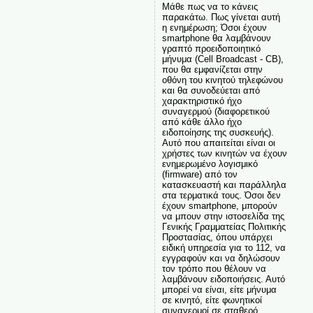
Μάθε πως να το κάνεις
παρακάτω. Πως γίνεται αυτή
η ενημέρωση; Όσοι έχουν
smartphone θα λαμβάνουν
γραπτό προειδοποιητικό
μήνυμα (Cell Broadcast - CB),
που θα εμφανίζεται στην
οθόνη του κινητού τηλεφώνου
και θα συνοδεύεται από
χαρακτηριστικό ήχο
συναγερμού (διαφορετικού
από κάθε άλλο ήχο
ειδοποίησης της συσκευής).
Αυτό που απαιτείται είναι οι
χρήστες των κινητών να έχουν
ενημερωμένο λογισμικό
(firmware) από τον
κατασκευαστή και παράλληλα
στα τερματικά τους. Όσοι δεν
έχουν smartphone, μπορούν
να μπουν στην ιστοσελίδα της
Γενικής Γραμματείας Πολιτικής
Προστασίας, όπου υπάρχει
ειδική υπηρεσία για το 112, να
εγγραφούν και να δηλώσουν
τον τρόπο που θέλουν να
λαμβάνουν ειδοποιήσεις. Αυτό
μπορεί να είναι, είτε μήνυμα
σε κινητό, είτε φωνητικοί
συναγερμοί σε σταθερό