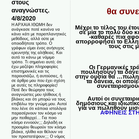
στους
αναγνώστες.
θα συνε
4/8/2020
Η ΑΡΧΑΙΑ ΙΘΩΜΗ δεν
Μέχρι το τέλος του έτ
ανάγκασε ποτέ κανένα να
σε μία το πολύ δύο 
κάνει κάτι με παραπλανητικές
-καθαρές πια αφού
μεθόδους, αλλά ούτε με
απορροφήσει το Ελλην
οποιοδήποτε τρόπο. Ο
τους στις 
γράφων είμαι ένας ανήσυχος
ερευνητής της αλήθειας. Και
αυτό το κάνω με νόμιμο
τρόπο. Τι σημαίνει αυτό; ότι
Οι Γερμανικές τρ
έχω μαζέψει πληροφορίες
πουλήσουν) τα δάνει
επιστημονικές και τις
στην ουσία θα …πωληθ
παρουσιάζω, ή αυτούσιες, ή
τα δάνεια, οι οποί
σε άρθρο μου που έχει σχέση
συνεταιρισμού
με αυτές τις πληροφορίες!
Ποτέ δεν θεώρησα τους
αναγνώστες μου ηλίθιους ή
Αυτοί οι συνεται
βλάκες και ότι μπορώ να τους
δημόσιους και ιδιωτι
επιβάλω την γνώμη μου. Αυτοί
για να πωληθούν μισ
που λένε ότι κάποια ιστολόγια
ΑΦΗΝΕΙΣ ΣΤΗ
παρασέρνουν τον κόσμο να
μην πειθαρχεί… Για ποιο
κόσμο εννοούν;;; Δηλαδή εκ
προοιμίου θεωρούν τον κόσμο
βλάκα, ηλίθιο και θέλουν να
τον προστατέψουν;;; Ο νόμος