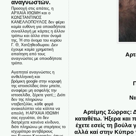
αναγνωστών.
Προσοχή στις απάτες, η
ΑΡΧΑΙΑ ΙΘΩΜΗ και ο
ΚΩΝΣΤΑΝΤΙΝΟΣ
ΚΑΝΕΛΛΟΠΟΥΛΟΣ δεν φέρει
καμία ευθύνη για οποιαδήποτε
συναλλαγή με κάρτες η άλλον
τρόπω και άλλα στον όνομά
της, Ή στο όνομα του κυρίου
Γ. Θ, Χατζηθεοδωρου. Δεν
έχουμε καμία χρηματική
Αρτ
απαίτηση από τους
αναγνώστες με οποιοδήποτε
τρόπο.
Αγαπητοί αναγνώστες η
ανθελληνική και
βρόμικη google στην κορυφή
της ιστοσελίδας όταν μπείτε,
αναφέρει μη ασφαλής την
ιστοσελίδα, ξέρετε γιατί;;; Διότι
Νι
δεν της πληρώνω
νταβατζιλίκι, κάθε φορά
ανακαλύπτει νέα κόλπα να
Αρτέμης Σώρρας: Δε
απειλή. Η ΑΡΧΑΙΑ ΙΘΩΜΗ
σας εγγυάται, ότι δεν
καταθέτω. Ήξερα και π
διατρέχετε κανένα κίνδυνο,
έχετε εσείς τη βούλα 
διότι πληρώνω με στερήσεις το
αλλά καί στην Κύπρο 
ισχυρότερο αντιβάριους
της Eugene Kaspersky, όπως