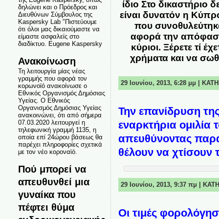
ίδιο Στο δικαστήριο δ
δηλώνει και ο Πρόεδρος και
είναι δυνατόν η Κύπρο
Διευθύνων Σύμβουλος της
Kaspersky Lab "Πιστεύουμε
που συνοθυλεύτηκα
ότι όλοι μας δικαιούμαστε να
αφορά την απόφαση 
είμαστε ασφαλείς στο
διαδίκτυο. Eugene Kaspersky
κύριοι. Ξέρετε τί έ
χρήματα και να σωθε
Ανακοίνωση
Τη λειτουργία μίας νέας
γραμμής που αφορά τον
29 Ιουνίου, 2013, 6:28 μμ | ΚΑ
κορωνοϊό ανακοίνωσε ο
Εθνικός Οργανισμός Δημόσιας
Υγείας. Ο Εθνικός
Οργανισμός Δημόσιας Υγείας
Την επανίδρυση της
ανακοινώνει, ότι από σήμερα
07.03.2020 λειτουργεί η
εναρκτήρια ομιλία 
τηλεφωνική γραμμή 1135, η
απευθύνοντας παρά
οποία επί 24ώρου βάσεως θα
παρέχει πληροφορίες σχετικά
θέλουν να χτίσουν 
με τον νέο κοροναϊό.
Πού μπορεί να
απευθυνθεί μια
29 Ιουνίου, 2013, 9:37 πμ | ΚΑ
γυναίκα που
πέφτει θύμα
Οι τιμές φορολόγησ