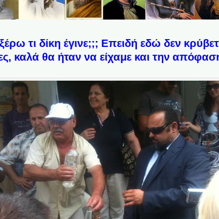
ξέρω τι δίκη έγινε;;; Επειδή εδώ δεν κρύβε
ς, καλά θα ήταν να είχαμε και την απόφαση