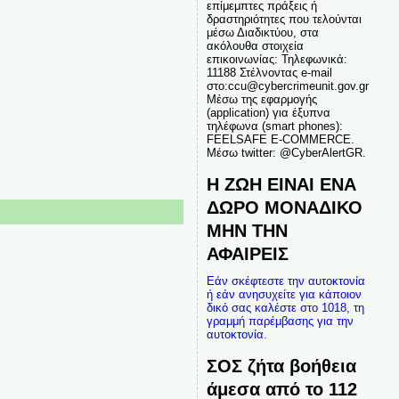
επίμεμπτες πράξεις ή
δραστηριότητες που τελούνται
μέσω Διαδικτύου, στα
ακόλουθα στοιχεία
επικοινωνίας: Τηλεφωνικά:
11188 Στέλνοντας e-mail
στο:ccu@cybercrimeunit.gov.gr
Μέσω της εφαρμογής
(application) για έξυπνα
τηλέφωνα (smart phones):
FEELSAFE E-COMMERCE.
Μέσω twitter: @CyberAlertGR.
Η ΖΩΗ ΕΙΝΑΙ ΕΝΑ
ΔΩΡΟ ΜΟΝΑΔΙΚΟ
ΜΗΝ ΤΗΝ
ΑΦΑΙΡΕΙΣ
Εάν σκέφτεστε την αυτοκτονία
ή εάν ανησυχείτε για κάποιον
δικό σας καλέστε στο 1018, τη
γραμμή παρέμβασης για την
αυτοκτονία.
ΣΟΣ ζήτα βοήθεια
άμεσα από το 112