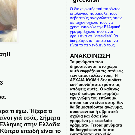
Ο διαχειριστής τού παρόντος
ιστολογίου παρακαλεί τούς
σεβαστούς αναγνώστες όπως
σε τυχόν σχόλιά τους να
χρησιμοποιούν την Ελληνική
γραφή. Σχόλια που είναι
γραμμένα σε "greeklish" θα
διαγράφονται, όποιο και να
είναι το περιεχόμενό τους.
ση!!
ΑΝΑΚΟΙΝΩΣΗ
Τα μηνύματα που
δημοσιεύονται στο χώρο
αυτό εκφράζουν τις απόψεις
των αποστολέων τους. Η
ΑΡΧΑΙΑ ΙΘΩΜΗ δεν υιοθετεί
3
καθ’ οιονδήποτε τρόπο τις
απόψεις αυτές. Ο καθένας
έχει δικαίωμα να εκφράζει
ρα.
την γνώμη του επώνυμα,
όποια και να είναι αυτή. Δεν
θα δημοσιεύονται ανώνυμα,
ρα τι έχω. Ήξερα τι
συκοφαντικά ή υβριστικά
σχόλια και όσα είναι
είναι γιά εσάς. Σήμερα
γραμμένα με κεφαλαία
οι Έλληνες στην Ελλάδα
γράμματα. Τέτοια μηνύματα
θα διαγράφονται όποτε
Κύπρο επειδή είναι το
εντοπίζονται στο εξής.