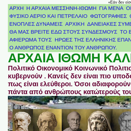
«Εάν δεν είσ
ΑΡΧΗ
Η ΑΡΧΑΙΑ ΜΕΣΣΗΝΗ-ΙΘΩΜΗ
ΓΙΑ ΜΕΝΑ
Ο
ΦΥΣΙΚΟ ΑΕΡΙΟ ΚΑΙ ΠΕΤΡΕΛΑΙΟ
ΦΩΤΟΓΡΑΦΙΕΣ
ΕΝΟΠΛΕΣ ΔΥΝΑΜΕΙΣ
ΑΡΧΙΚΉ
ΔΑΝΕΙΑΚΕΣ ΣΥΜ
ΘΑ ΜΑΣ ΒΡΕΙΤΕ ΕΔΩ ΣΤΟΥΣ ΣΥΝΔΕΣΜΟΥΣ
ΤΟ 
ΑΦΙΈΡΩΜΑ ΤΟΥΣ ΉΡΩΕΣ ΤΗΣ ΕΛΛΗΝΙΚΉΣ ΕΠΑΝ
Ο ΑΝΘΡΩΠΟΣ ΕΝΑΝΤΙΟΝ ΤΟΥ ΑΝΘΡΩΠΟΥ.
ΑΡΧΑΙΑ ΙΘΩΜΗ ΚΑΛ
Πολιτικό Οικονομικό Κοινωνικό Πολιτι
κυβερνούν . Κανείς δεν είναι πιο υπ
πως είναι ελεύθεροι. Όσοι αδιαφορούν 
πάντα από ανθρώπους κατώτερούς του