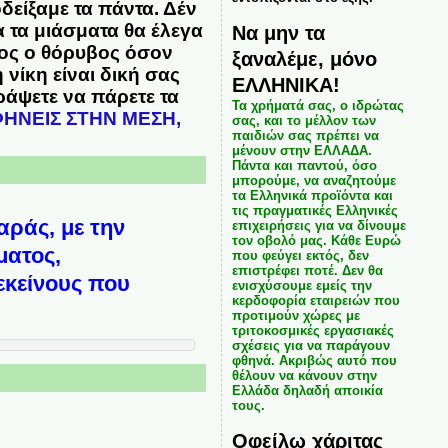
οδείξαμε τα πάντα. Δέν
α τα μιάσματα θα έλεγα
Να μην τα
λος ο θόρυβος όσον
ξαναλέμε, μόνο
νίκη είναι δική σας
ΕΛΛΗΝΙΚΑ!
γράψετε να πάρετε τα
Τα χρήματά σας, ο ιδρώτας
ΗΝΕΙΣ ΣΤΗΝ ΜΕΣΗ,
σας, και το μέλλον των
παιδιών σας πρέπει να
μένουν στην ΕΛΛΑΔΑ.
Πάντα και παντού, όσο
μπορούμε, να αναζητούμε
τα Ελληνικά προϊόντα και
τις πραγματικές Ελληνικές
ράς, με την
επιχειρήσεις για να δίνουμε
τον οβολό μας. Κάθε Ευρώ
ματος,
που φεύγει εκτός, δεν
επιστρέφει ποτέ. Δεν θα
εκείνους που
ενισχύσουμε εμείς την
κερδοφορία εταιρειών που
προτιμούν χώρες με
τριτοκοσμικές εργασιακές
σχέσεις για να παράγουν
φθηνά. Ακριβώς αυτό που
θέλουν να κάνουν στην
Ελλάδα δηλαδή αποικία
τους.
Οφείλω χάριτας