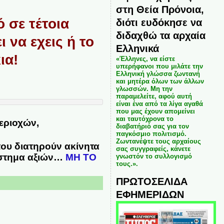
στη Θεία Πρόνοια,
 σε τέτοια
διότι ευδόκησε να
διδαχθώ τα αρχαία
να εχεις ή το
Ελληνικά
ια!
«Έλληνες, να είστε
υπερήφανοι που μιλάτε την
Ελληνική γλώσσα ζωντανή
και μητέρα όλων των άλλων
γλωσσών. Μη την
παραμελείτε, αφού αυτή
είναι ένα από τα λίγα αγαθά
που μας έχουν απομείνει
και ταυτόχρονα το
εριοχών,
διαβατήριό σας για τον
παγκόσμιο πολιτισμό.
Ζωντανέψτε τους αρχαίους
ου διατηρούν ακίνητα
σας συγγραφείς, κάνετε
σύστημα αξιών…
ΜΗ ΤΟ
γνωστόν το συλλογισμό
τους.».
ΠΡΩΤΟΣΕΛΙΔΑ
ΕΦΗΜΕΡΙΔΩΝ