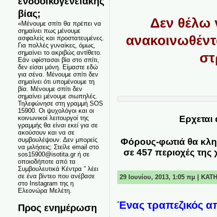
ενδοοικογενειακής
βίας;
Δεν θέλω 
«Μένουμε σπίτι θα πρέπει να
σημαίνει πως μένουμε
ανακοινωθέντα
ασφαλείς και προστατευμένες.
Για πολλές γυναίκες, όμως,
σημαίνει το ακριβώς αντίθετο.
στ
Εάν υφίστασαι βία στο σπίτι,
δεν είσαι μόνη. Είμαστε εδώ
για σένα. Μένουμε σπίτι δεν
σημαίνει ότι υπομένουμε τη
βία. Μένουμε σπίτι δεν
σημαίνει μένουμε σιωπηλές.
Τηλεφώνησε στη γραμμή SOS
15900. Οι ψυχολόγοι και οι
Ερχεται
κοινωνικοί λειτουργοί της
γραμμής θα είναι εκεί για σε
ακούσουν και να σε
συμβουλέψουν. Δεν μπορείς
Φόρους-φωτιά θα κλη
να μιλήσεις; Στείλε email στο
σε 457 περιοχές της
sos15900@isotita.gr ή σε
οποιοδήποτε από τα
Συμβουλευτικά Κέντρα ” λέει
σε ένα βίντεο που ανέβασε
29 Ιουνίου, 2013, 1:05 πμ | ΚΑ
στο Instagram της η
Ελεονώρα Μελέτη.
Ένας τραπεζικός απο
Προς ενημέρωση