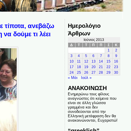
τε τίποτα, ανεβάζω
Ημερολόγιο
Άρθρων
 να δούμε τι λέει
Ιούνιος 2013
Δ
Τ
Τ
Π
Π
Σ
Κ
1
2
3
4
5
6
7
8
9
10
11
12
13
14
15
16
17
18
19
20
21
22
23
24
25
26
27
28
29
30
« Μάι
Ιούλ »
ΑΝΑΚΟΙΝΩΣΗ
Ενημερώνω τους φίλους
αναγνώστες ότι κείμενα που
είναι σε άλλη γλώσσα
γραμμένα και δεν
συνοδεύονται από την
Ελληνική μετάφραση δεν θα
ανακοινώνονται, Ευχαριστώ!
“greeklish”