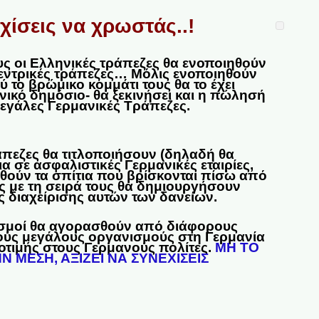
χίσεις να χρωστάς..!
ους οι Ελληνικές τράπεζες θα ενοποιηθούν
κεντρικές τράπεζες… Μόλις ενοποιηθούν
 το βρώμικο κομμάτι τους θα το έχει
ικό δημόσιο- θα ξεκινήσει και η πώλησή
μεγάλες Γερμανικές Τράπεζες.
άπεζες θα τιτλοποιήσουν (δηλαδή θα
α σε ασφαλιστικές Γερμανικές εταιρίες,
ούν τα σπίτια που βρίσκονται πίσω από
ες με τη σειρά τους θα δημιουργήσουν
ς διαχείρισης αυτών των δανείων.
ρισμοί θα αγορασθούν από διάφορους
κούς μεγάλους οργανισμούς στη Γερμανία
οτιμής στους Γερμανούς πολίτες.
ΜΗ ΤΟ
Ν ΜΕΣΗ, ΑΞΙΖΕΙ ΝΑ ΣΥΝΕΧΙΣΕΙΣ