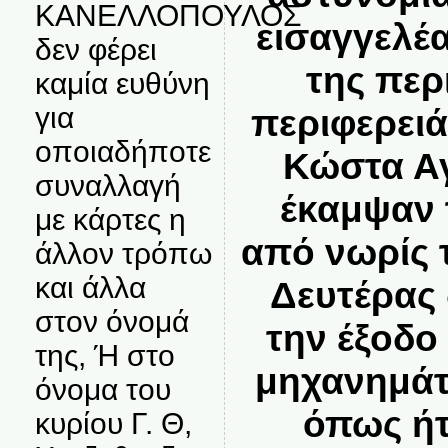
ΚΑΝΕΛΛΟΠΟΥΛΟΣ
εισαγγελέ
δεν φέρει
της περ
καμία ευθύνη
για
περιφερει
οποιαδήποτε
Κώστα Α
συναλλαγή
έκαμψαν 
με κάρτες η
από νωρίς 
άλλον τρόπω
και άλλα
Δευτέρας
στον όνομά
την έξοδο
της, Ή στο
μηχανημάτ
όνομα του
όπως ήτ
κυρίου Γ. Θ,