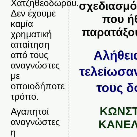
Χατζηθεοδωρου.
σχεδιασμό
Δεν έχουμε
που ή
καμία
παρατάξο
χρηματική
απαίτηση
Αλήθει
από τους
αναγνώστες
τελείωσαν
με
τους δο
οποιοδήποτε
τρόπο.
ΚΩΝΣΤ
Αγαπητοί
αναγνώστες
ΚΑΝΕ
η