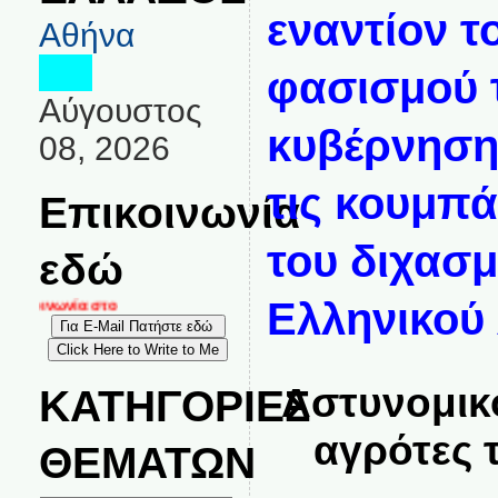
εναντίον τ
Αθήνα
φασισμού 
Αύγουστος
κυβέρνηση
08, 2026
τις κουμπ
Επικοινωνία
του διχασ
εδώ
Ελληνικού 
ικοινωνία στο
Αστυνομικ
ΚΑΤΗΓΟΡΙΕΣ
αγρότες 
ΘΕΜΑΤΩΝ