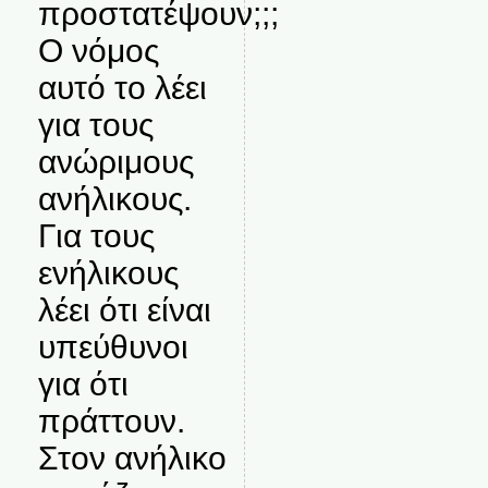
προστατέψουν;;;
Ο νόμος
αυτό το λέει
για τους
ανώριμους
ανήλικους.
Για τους
ενήλικους
λέει ότι είναι
υπεύθυνοι
για ότι
πράττουν.
Στον ανήλικο