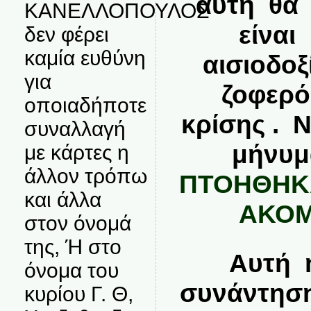
αυτή θα
ΚΑΝΕΛΛΟΠΟΥΛΟΣ
είναι
δεν φέρει
καμία ευθύνη
αισιοδο
για
ζοφερό
οποιαδήποτε
κρίσης . 
συναλλαγή
μήνυμ
με κάρτες η
άλλον τρόπω
ΠΤΟΗΘΗΚΑ
και άλλα
ΑΚΟΜ
στον όνομά
της, Ή στο
Αυτή 
όνομα του
συνάντηση
κυρίου Γ. Θ,