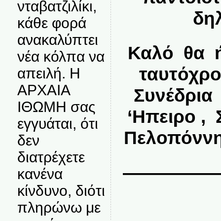
νταβατζιλίκι,
δηλ
κάθε φορά
ανακαλύπτει
Καλό θα ή
νέα κόλπα να
ταυτόχρ
απειλή. Η
ΑΡΧΑΙΑ
Συνέδρια
ΙΘΩΜΗ σας
‘Ηπειρο , 
εγγυάται, ότι
Πελοπόννη
δεν
διατρέχετε
—————
κανένα
κίνδυνο, διότι
πληρώνω με