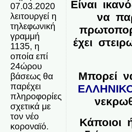
Είναι ικαν
07.03.2020
να παρ
λειτουργεί η
τηλεφωνική
πρωτοπορ
γραμμή
έχει στειρ
1135, η
οποία επί
24ώρου
Μπορεί ν
βάσεως θα
παρέχει
ΕΛΛΗΝΙΚ
πληροφορίες
νεκρωθ
σχετικά με
τον νέο
Κάποιοι 
κοροναϊό.