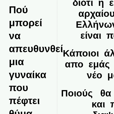
διότι η 
Πού
αρχαίου
μπορεί
Ελλήνων
είναι 
να
απευθυνθεί
Κάποιοι ά
μια
απο εμάς 
γυναίκα
νέο μ
που
Ποιούς θα
πέφτει
και 
θύμα