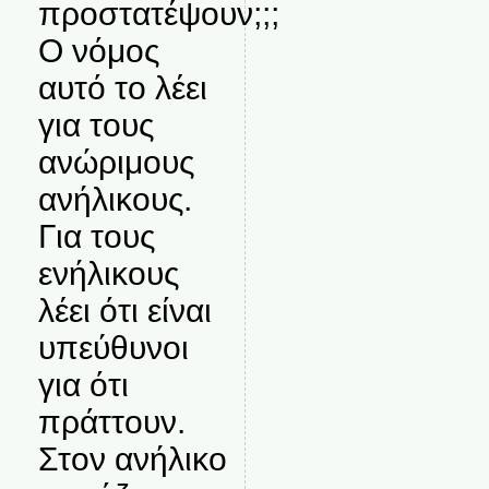
προστατέψουν;;;
Ο νόμος
αυτό το λέει
για τους
ανώριμους
ανήλικους.
Για τους
ενήλικους
λέει ότι είναι
υπεύθυνοι
για ότι
πράττουν.
Στον ανήλικο