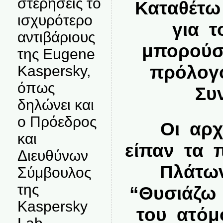
στερήσεις το
Καταθέτω
ισχυρότερο
για τ
αντιβάριους
μπορούσα
της Eugene
πρόλογο
Kaspersky,
όπως
Συν
δηλώνει και
ο Πρόεδρος
Οι αρχ
και
είπαν τα 
Διευθύνων
Πλάτων
Σύμβουλος
της
“Θυσιάζω 
Kaspersky
του ατόμ