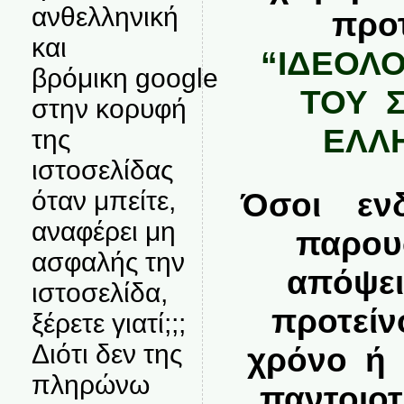
ανθελληνική
προτ
και
“ΙΔΕΟΛ
βρόμικη google
ΤΟΥ 
στην κορυφή
ΕΛΛΗ
της
ιστοσελίδας
Όσοι ενδ
όταν μπείτε,
αναφέρει μη
παρουσ
ασφαλής την
απόψει
ιστοσελίδα,
προτείν
ξέρετε γιατί;;;
Διότι δεν της
χρόνο ή 
πληρώνω
παντοιοτ