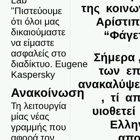
Lab
της κοινω
"Πιστεύουμε
Αρίστιπ
ότι όλοι μας
δικαιούμαστε
“Φάγετ
να είμαστε
ασφαλείς στο
Σήμερα 
διαδίκτυο. Eugene
των επ
Kaspersky
ανακαλύψ
Ανακοίνωση
, τί α
Τη λειτουργία
υιοθετε
μίας νέας
Ελλην
γραμμής που
απο
αφορά τον