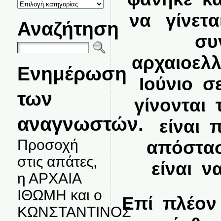
ΚΑΤΗΓΟΡΙΕΣ
ΘΕΜΑΤΩΝ
να γίνετα
Αναζήτηση
συ
αρχαιοελλ
Ενημέρωση
Ιούνιο σ
των
γίνονται 
αναγνωστών.
είναι 
Προσοχή
απόστα
στις απάτες,
είναι ν
η ΑΡΧΑΙΑ
ΙΘΩΜΗ και ο
Επί πλέον
ΚΩΝΣΤΑΝΤΙΝΟΣ