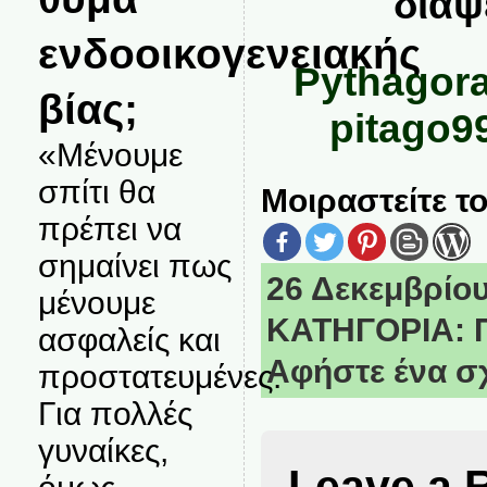
διαψ
ενδοοικογενειακής
Pythagora
βίας;
pitago
«Μένουμε
σπίτι θα
Μοιραστείτε το
πρέπει να
σημαίνει πως
26 Δεκεμβρίου,
μένουμε
ΚΑΤΗΓΟΡΙΑ:
ασφαλείς και
Αφήστε ένα σ
προστατευμένες.
Για πολλές
γυναίκες,
Leave a 