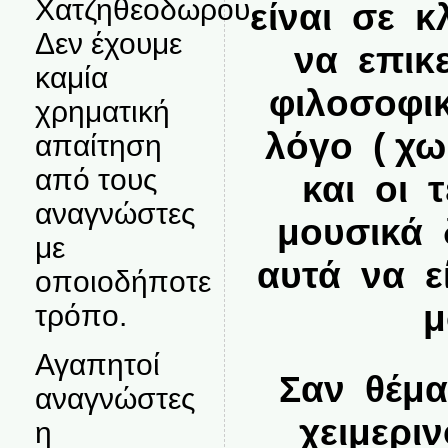
Χατζηθεοδωρου.
είναι σε κ
Δεν έχουμε
να επικ
καμία
φιλοσοφικ
χρηματική
λόγο ( χω
απαίτηση
από τους
και οι τ
αναγνώστες
μουσικά 
με
αυτά να ε
οποιοδήποτε
μο
τρόπο.
Αγαπητοί
Σαν θέμ
αναγνώστες
χειμερι
η