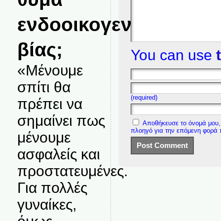
ενδοοικογενειακής
βίας;
You can use
«Μένουμε
σπίτι θα
(required)
πρέπει να
σημαίνει πως
Αποθήκευσε το όνομά μου, 
πλοηγό για την επόμενη φορά
μένουμε
ασφαλείς και
προστατευμένες.
Για πολλές
γυναίκες,