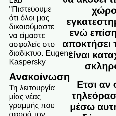
Lab
"Πιστεύουμε
χώρο
ότι όλοι μας
εγκατεστη
δικαιούμαστε
ενώ επίση
να είμαστε
αποκτήσει 
ασφαλείς στο
διαδίκτυο. Eugene
είναι κατ
Kaspersky
σκληρό
Ανακοίνωση
Ετσι αν 
Τη λειτουργία
τηλεόρασ
μίας νέας
γραμμής που
μέσω αυτή
αφορά τον