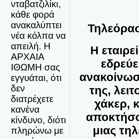
νταβατζιλίκι,
κάθε φορά
ανακαλύπτει
Τηλεόρα
νέα κόλπα να
απειλή. Η
H εταιρε
ΑΡΧΑΙΑ
εδρεύε
ΙΘΩΜΗ σας
ανακοίνωσε
εγγυάται, ότι
δεν
της, λει
διατρέχετε
χάκερ, 
κανένα
αποκτήσο
κίνδυνο, διότι
μιας τη
πληρώνω με