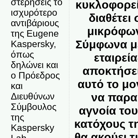
στερήσεις το
κυκλοφορεί
ισχυρότερο
διαθέτει
αντιβάριους
μικρόφων
της Eugene
Σύμφωνα με
Kaspersky,
όπως
εταιρεί
δηλώνει και
αποκτήσε
ο Πρόεδρος
αυτό το μο
και
να παρα
Διευθύνων
Σύμβουλος
αγνοία του
της
κατόχους τη
Kaspersky
θα ακούει τ