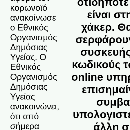
οτιδήποτε
κορωνοϊό
είναι στ
ανακοίνωσε
χάκερ. Θ
ο Εθνικός
Οργανισμός
σερφάρουν
Δημόσιας
συσκευής
Υγείας. Ο
κωδικούς τ
Εθνικός
online υπηρ
Οργανισμός
Δημόσιας
επισημαί
Υγείας
συμβαί
ανακοινώνει,
υπολογιστέ
ότι από
άλλη σ
σήμερα