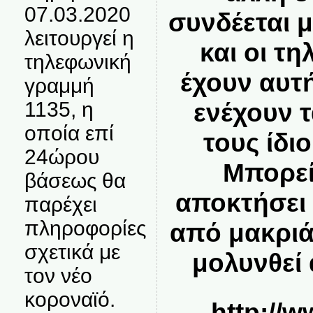
07.03.2020
συνδέεται με
λειτουργεί η
και οι τ
τηλεφωνική
έχουν αυτ
γραμμή
1135, η
ενέχουν 
οποία επί
τους ίδι
24ώρου
Μπορεί
βάσεως θα
αποκτήσει 
παρέχει
πληροφορίες
από μακριά
σχετικά με
μολυνθεί 
τον νέο
κοροναϊό.
http://w