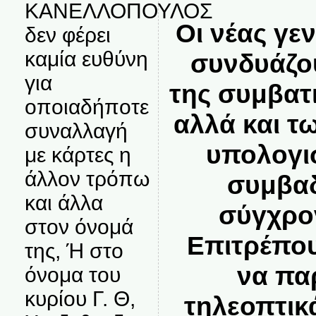
ΚΑΝΕΛΛΟΠΟΥΛΟΣ
Οι νέας γε
δεν φέρει
καμία ευθύνη
συνδυάζου
για
της συμβατ
οποιαδήποτε
αλλά και τ
συναλλαγή
υπολογι
με κάρτες η
άλλον τρόπω
συμβαδ
και άλλα
σύγχρο
στον όνομά
Επιτρέπο
της, Ή στο
να πα
όνομα του
κυρίου Γ. Θ,
τηλεοπτι