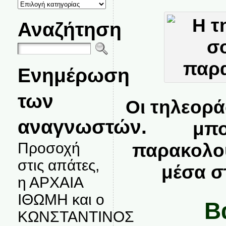
ΚΑΤΗΓΟΡΙΕΣ
ΘΕΜΑΤΩΝ
Αναζήτηση
Ενημέρωση
των
Οι τηλεορά
αναγνωστών.
μπο
Προσοχή
παρακολου
στις απάτες,
μέσα σ
η ΑΡΧΑΙΑ
ΙΘΩΜΗ και ο
Β
ΚΩΝΣΤΑΝΤΙΝΟΣ