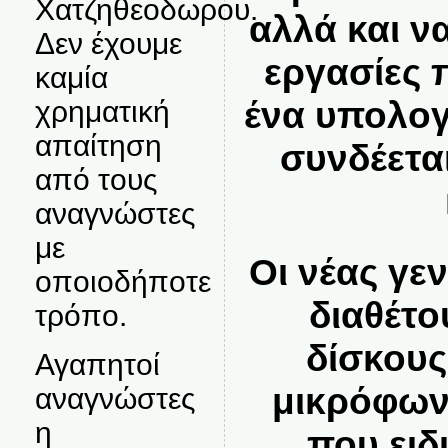
Χατζηθεοδωρου.
αλλά και ν
Δεν έχουμε
εργασίες 
καμία
ένα υπολογ
χρηματική
απαίτηση
συνδέεται
από τους
αναγνώστες
με
Οι νέας γε
οποιοδήποτε
διαθέτ
τρόπο.
δίσκους
Αγαπητοί
μικρόφωνα
αναγνώστες
η
που ειδ