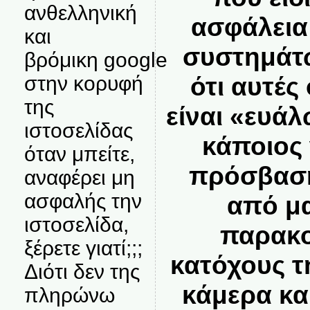
ανθελληνική
ασφάλεια
και
συστημάτ
βρόμικη google
ότι αυτές
στην κορυφή
της
είναι «ευάλ
ιστοσελίδας
κάποιος
όταν μπείτε,
πρόσβαση
αναφέρει μη
ασφαλής την
από μα
ιστοσελίδα,
παρακο
ξέρετε γιατί;;;
κατόχους τ
Διότι δεν της
κάμερα κα
πληρώνω