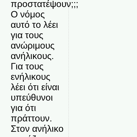
προστατέψουν;;;
Ο νόμος
αυτό το λέει
για τους
ανώριμους
ανήλικους.
Για τους
ενήλικους
λέει ότι είναι
υπεύθυνοι
για ότι
πράττουν.
Στον ανήλικο