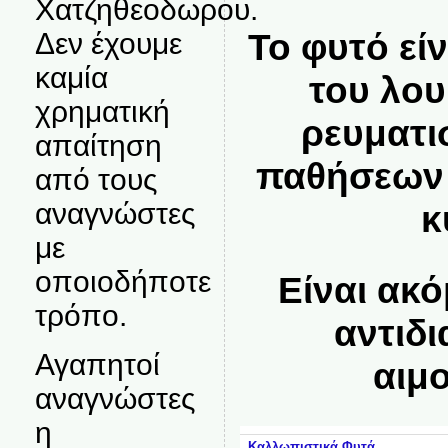
Χατζηθεοδωρου.
Το φυτό εί
Δεν έχουμε
καμία
του λο
χρηματική
ρευματι
απαίτηση
παθήσεων 
από τους
αναγνώστες
κ
με
οποιοδήποτε
Είναι ακό
τρόπο.
αντιδι
Αγαπητοί
αιμο
αναγνώστες
η
Καλλωπιστικά Φυτά