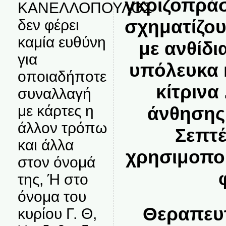
γκριζοπράσ
ΚΑΝΕΛΛΟΠΟΥΛΟΣ
σχηματίζου
δεν φέρει
καμία ευθύνη
με ανθίδι
για
υπόλευκα 
οποιαδήποτε
κίτρινα
συναλλαγή
με κάρτες η
άνθησης 
άλλον τρόπω
Σεπτέ
και άλλα
χρησιμοπο
στον όνομά
της, Ή στο
όνομα του
Θεραπευτ
κυρίου Γ. Θ,