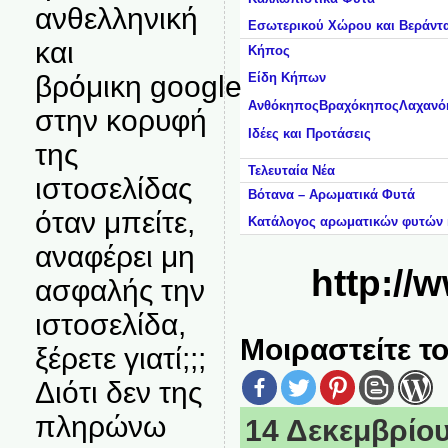
ανθελληνική
Εσωτερικού Χώρου και Βεράντ
και
Κήπος
βρόμικη google
Είδη Κήπων
Ανθόκηπος
Βραχόκηπος
Λαχανό
στην κορυφή
Ιδέες και Προτάσεις
της
Τελευταία Νέα
ιστοσελίδας
Βότανα – Αρωματικά Φυτά
όταν μπείτε,
Κατάλογος αρωματικών φυτών 
αναφέρει μη
http://
ασφαλής την
ιστοσελίδα,
Μοιραστείτε το
ξέρετε γιατί;;;
Διότι δεν της
πληρώνω
14 Δεκεμβρίου,