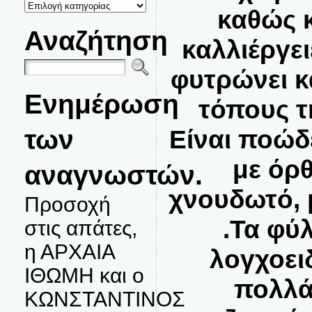
ΚΑΤΗΓΟΡΙΕΣ
καθώς κ
ΘΕΜΑΤΩΝ
Αναζήτηση
καλλιέργει
φυτρώνει κ
Ενημέρωση
τόπους τ
των
Είναι ποώδε
με όρθ
αναγνωστών.
χνουδωτό, 
Προσοχή
.Τα φύλ
στις απάτες,
η ΑΡΧΑΙΑ
λογχοειδ
ΙΘΩΜΗ και ο
πολλά
ΚΩΝΣΤΑΝΤΙΝΟΣ