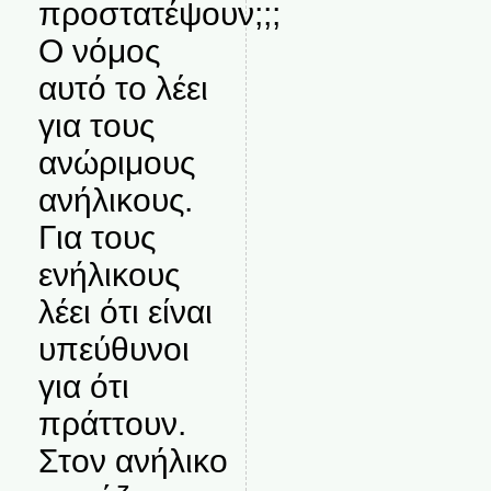
προστατέψουν;;;
Ο νόμος
αυτό το λέει
για τους
ανώριμους
ανήλικους.
Για τους
ενήλικους
λέει ότι είναι
υπεύθυνοι
για ότι
πράττουν.
Στον ανήλικο