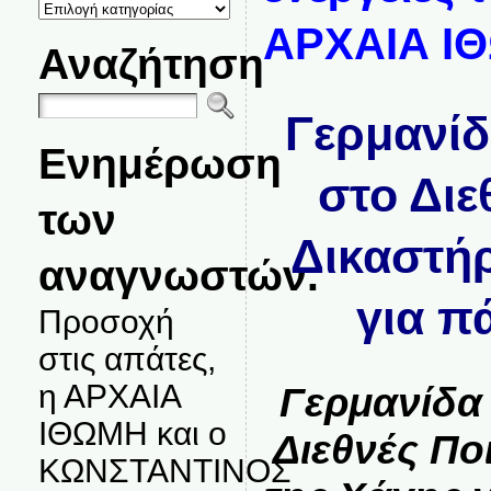
ΚΑΤΗΓΟΡΙΕΣ
ΘΕΜΑΤΩΝ
ΑΡΧΑΙΑ Ι
Αναζήτηση
Γερμανί
Ενημέρωση
στο Διε
των
Δικαστήρ
αναγνωστών.
για π
Προσοχή
στις απάτες,
η ΑΡΧΑΙΑ
Γερμανίδα
ΙΘΩΜΗ και ο
Διεθνές Πο
ΚΩΝΣΤΑΝΤΙΝΟΣ