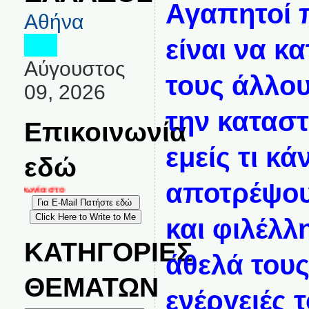
Αγαπητοί 
Αθήνα
είναι να κ
Αύγουστος
τους άλλου
09, 2026
την κατασ
Επικοινωνία
εμείς τι κά
εδώ
αποτρέψου
οινωνία στο
και φιλέλλ
ΚΑΤΗΓΟΡΙΕΣ
άθελά τους
ΘΕΜΑΤΩΝ
ενέργειές τ