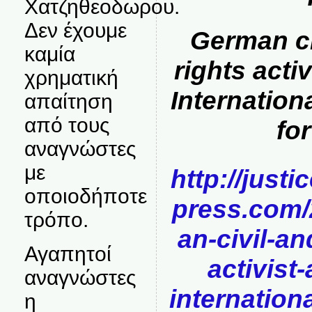
Χατζηθεοδωρου.
Δεν έχουμε
German c
καμία
rights acti
χρηματική
Internation
απαίτηση
από τους
fo
αναγνώστες
με
http://just
οποιοδήποτε
press.com/
τρόπο.
an-civil-a
Αγαπητοί
activist
αναγνώστες
internationa
η