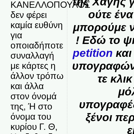
της Χάγης γ
ΚΑΝΕΛΛΟΠΟΥΛΟΣ
ούτε έν
δεν φέρει
καμία ευθύνη
μπορούμε 
για
! Εδώ το 
οποιαδήποτε
petition
και
συναλλαγή
υπογραφώ
με κάρτες η
άλλον τρόπω
τε κλικ
και άλλα
μό
στον όνομά
υπογραφές
της, Ή στο
ξένοι πε
όνομα του
κυρίου Γ. Θ,
ε