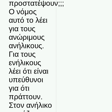
προστατέψουν;;;
Ο νόμος
αυτό το λέει
για τους
ανώριμους
ανήλικους.
Για τους
ενήλικους
λέει ότι είναι
υπεύθυνοι
για ότι
πράττουν.
Στον ανήλικο