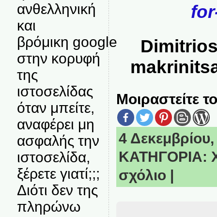
ανθελληνική
for
και
βρόμικη google
Dimitrio
στην κορυφή
makrinit
της
ιστοσελίδας
Μοιραστείτε το
όταν μπείτε,
αναφέρει μη
4 Δεκεμβρίου, 
ασφαλής την
ΚΑΤΗΓΟΡΙΑ:
ιστοσελίδα,
ξέρετε γιατί;;;
σχόλιο
|
Διότι δεν της
πληρώνω