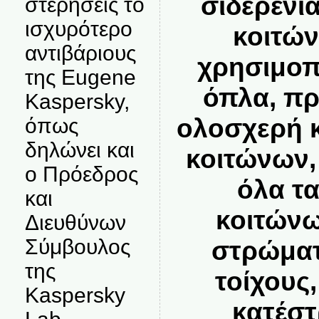
σιδερένι
στερήσεις το
ισχυρότερο
κοιτών
αντιβάριους
χρησιμοπ
της Eugene
όπλα, π
Kaspersky,
ολοσχερή 
όπως
δηλώνει και
κοιτώνων
ο Πρόεδρος
όλα τα
και
κοιτώνω
Διευθύνων
Σύμβουλος
στρώματ
της
τοίχους
Kaspersky
κατέσ