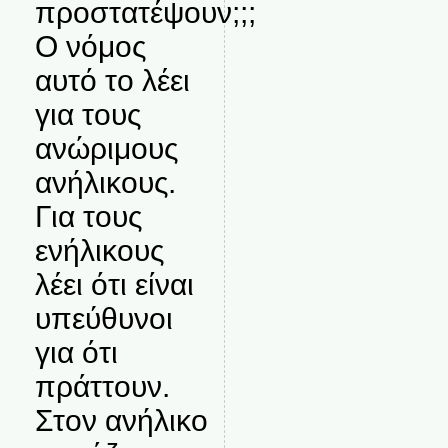
προστατέψουν;;;
Ο νόμος
αυτό το λέει
για τους
ανώριμους
ανήλικους.
Για τους
ενήλικους
λέει ότι είναι
υπεύθυνοι
για ότι
πράττουν.
Στον ανήλικο