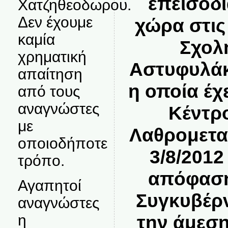
επεισόδ
Χατζηθεοδωρου.
Δεν έχουμε
χώρα στις
καμία
Σχολ
χρηματική
Αστυφυλάκ
απαίτηση
η οποία έχ
από τους
αναγνώστες
Κέντρ
με
Λαθρομετα
οποιοδήποτε
3/8/2012
τρόπο.
απόφαση
Αγαπητοί
Συγκυβέρ
αναγνώστες
την άμεσ
η