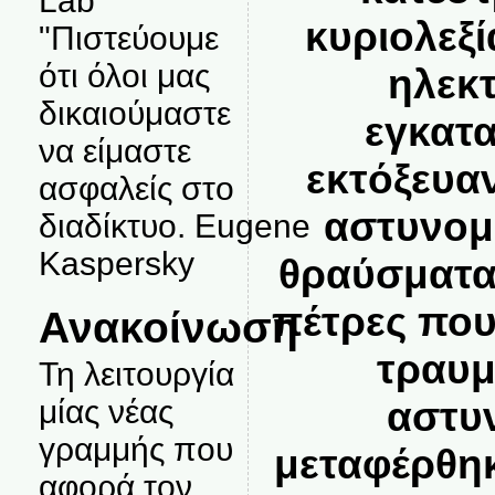
Lab
κυριολεξί
"Πιστεύουμε
ότι όλοι μας
ηλεκ
δικαιούμαστε
εγκατα
να είμαστε
εκτόξευα
ασφαλείς στο
αστυνομ
διαδίκτυο. Eugene
Kaspersky
θραύσματα 
πέτρες που
Ανακοίνωση
τραυμ
Τη λειτουργία
μίας νέας
αστυν
γραμμής που
μεταφέρθη
αφορά τον