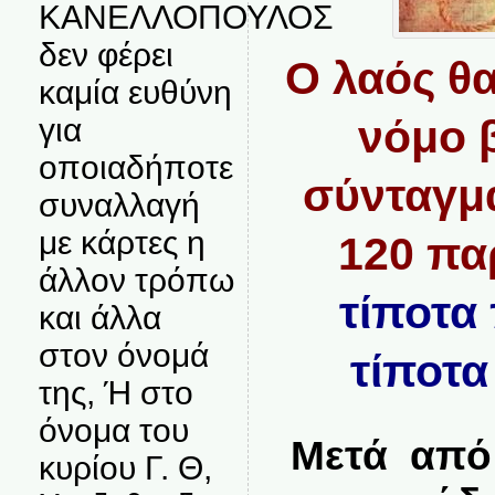
ΚΑΝΕΛΛΟΠΟΥΛΟΣ
δεν φέρει
Ο λαός θα
καμία ευθύνη
για
νόμο 
οποιαδήποτε
σύνταγμα
συναλλαγή
με κάρτες η
120 πα
άλλον τρόπω
τίποτα
και άλλα
στον όνομά
τίποτα
της, Ή στο
όνομα του
Μετά από
κυρίου Γ. Θ,