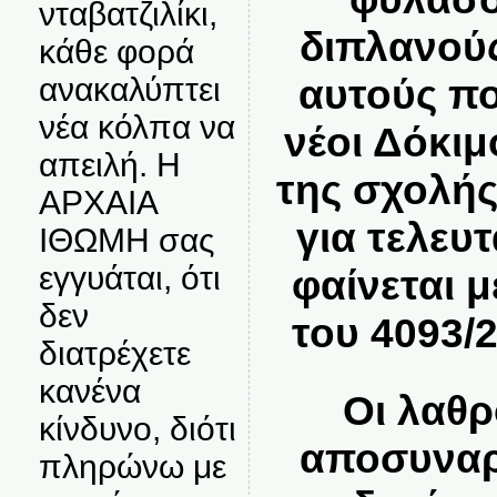
νταβατζιλίκι,
διπλανού
κάθε φορά
αυτούς πο
ανακαλύπτει
νέα κόλπα να
νέοι Δόκι
απειλή. Η
της σχολής
ΑΡΧΑΙΑ
για τελευ
ΙΘΩΜΗ σας
εγγυάται, ότι
φαίνεται 
δεν
του 4093/
διατρέχετε
κανένα
Οι λαθ
κίνδυνο, διότι
αποσυναρ
πληρώνω με