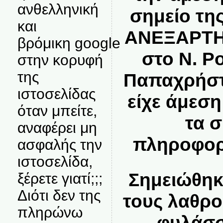
ανθελληνική
σημείο τη
και
ΑΝΕΞΑΡΤ
βρόμικη google
στο Ν. Ρ
στην κορυφή
της
Παπαχρήστ
ιστοσελίδας
είχε άμεσ
όταν μπείτε,
τα 
αναφέρει μη
πληροφορ
ασφαλής την
ιστοσελίδα,
Σημειώθηκ
ξέρετε γιατί;;;
Διότι δεν της
τους λαθρ
πληρώνω
φυλάσσ