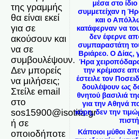
μέσα στο ίδιο 
της γραμμής
συμμετείχαν η Ήρ
θα είναι εκεί
και ο Απόλλ
για σε
κατάφερναν να του
δεν έφερνε απ
ακούσουν και
συμπαραστάτη του
να σε
Βριάρεο. Ο Δίας, γ
συμβουλέψουν.
Ήρα χειροπόδαρα 
Δεν μπορείς
την κρέμασε απ
έστειλε τον Ποσε
να μιλήσεις;
δουλέψουν ως δο
Στείλε email
θνητού βασιλιά τ
στο
για την Αθηνά π
sos15900@isotita.gr
κόρη, δεν την τιμώ
πιστή
ή σε
Κάποιοι μύθοι δι
οποιοδήποτε