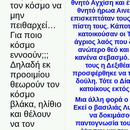
θνητό Αγχίση και 
τον κόσμο να
θνητό ήρωα Αινε
μην
επισκεπτόταν τους 
πειθαρχεί…
πίστη τους. Κάπο
κατοικούσαν οι Τ
Για ποιο
άγριος λαός που 
κόσμο
ανώτερο θεό και
εννοούν;;;
κανένα σεβασμό.
Δηλαδή εκ
τους η Δεξιθέ
προσφέρθηκε να τ
προοιμίου
δούλη. Τότε ο Δί
θεωρούν τον
κατοίκους εκτό
κόσμο
Μια άλλη φορά ο
βλάκα, ηλίθιο
Εκεί ο βασιλιάς Λυ
και θέλουν
να δοκιμάσο
να τον
παντογνωσία του