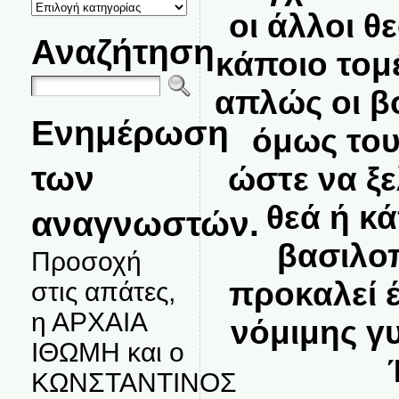
ΚΑΤΗΓΟΡΙΕΣ
οι άλλοι θ
ΘΕΜΑΤΩΝ
Αναζήτηση
κάποιο τομ
απλώς οι β
Ενημέρωση
όμως του
των
ώστε να ξε
θεά ή κ
αναγνωστών.
βασιλο
Προσοχή
προκαλεί έ
στις απάτες,
η ΑΡΧΑΙΑ
νόμιμης γυ
ΙΘΩΜΗ και ο
ΚΩΝΣΤΑΝΤΙΝΟΣ