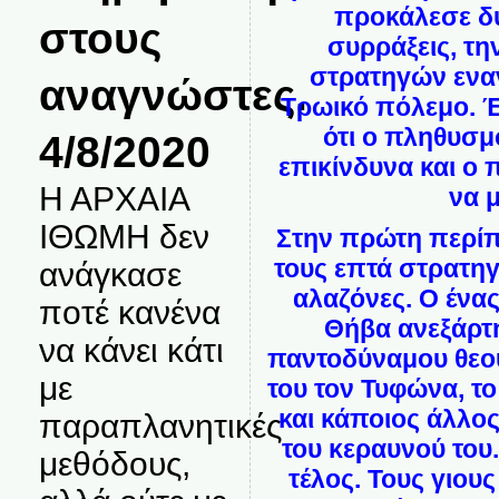
προκάλεσε δυ
στους
συρράξεις, τη
στρατηγών εναν
αναγνώστες.
Τρωικό πόλεμο. Έ
ότι ο πληθυσμό
4/8/2020
επικίνδυνα και ο 
Η ΑΡΧΑΙΑ
να μ
ΙΘΩΜΗ δεν
Στην πρώτη περίπ
τους επτά στρατηγο
ανάγκασε
αλαζόνες. Ο ένας
ποτέ κανένα
Θήβα ανεξάρτη
να κάνει κάτι
παντοδύναμου θεού
με
του τον Τυφώνα, το
και κάποιος άλλο
παραπλανητικές
του κεραυνού του
μεθόδους,
τέλος. Τους γιου