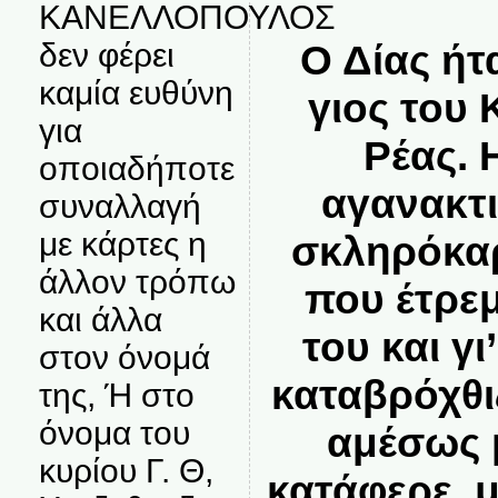
ΚΑΝΕΛΛΟΠΟΥΛΟΣ
Ο Δίας ήτ
δεν φέρει
καμία ευθύνη
γιος του 
για
Ρέας. 
οποιαδήποτε
αγανακτ
συναλλαγή
με κάρτες η
σκληρόκα
άλλον τρόπω
που έτρεμ
και άλλα
του και γι
στον όνομά
καταβρόχθιζ
της, Ή στο
όνομα του
αμέσως 
κυρίου Γ. Θ,
κατάφερε, μ