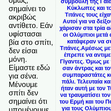
όμως,
συμβουλή της Γαία
σημαίνει το
Κύκλωπες και το
Τιτάνες τους είχ
ακριβώς
Αυτοί για να δεί
αντίθετο. Εάν
χάρισαν στα τρία 
υφίστασαι
οι Ολύμπιοι μετά
βία στο σπίτι,
κατάφεραν να σ
Τιτάνες.Αμέσως μετ
δεν είσαι
έπρεπε να αντιμ
μόνη.
Γίγαντες. Όμως με
Είμαστε εδώ
σαν άντρας και τ
συμπαραστάτες κα
για σένα.
πάλι. Τελευταία 
Μένουμε
ήταν αυτή με τον 
σπίτι δεν
να τραυματίσει το
σημαίνει ότι
του Ερμή και του Π
για τους Ολύμπιους
υπομένουμε