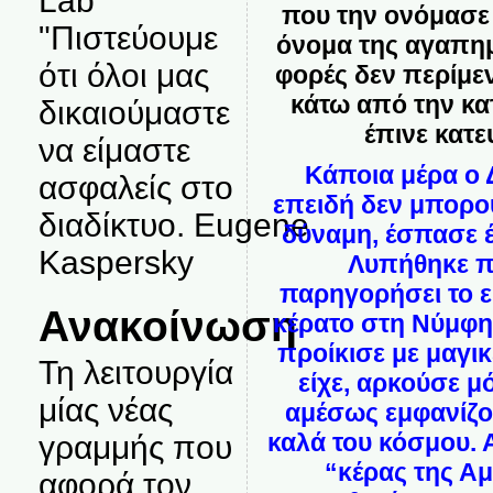
Lab
που την ονόμασε 
"Πιστεύουμε
όνομα της αγαπημ
ότι όλοι μας
φορές δεν περίμεν
κάτω από την κα
δικαιούμαστε
έπινε κατε
να είμαστε
Κάποια μέρα ο 
ασφαλείς στο
επειδή δεν μπορού
διαδίκτυο. Eugene
δύναμη, έσπασε έ
Kaspersky
Λυπήθηκε πά
παρηγορήσει το ε
Ανακοίνωση
κέρατο στη Νύμφη
προίκισε με μαγικ
Τη λειτουργία
είχε, αρκούσε μό
μίας νέας
αμέσως εμφανίζο
καλά του κόσμου. 
γραμμής που
“κέρας της Αμ
αφορά τον