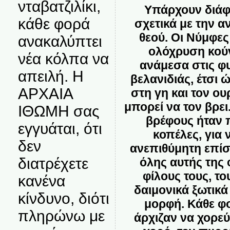
νταβατζιλίκι,
Υπάρχουν διάφ
κάθε φορά
σχετικά με την 
θεού. Οι Νύμφες
ανακαλύπτει
ολόχρυση κούν
νέα κόλπα να
ανάμεσα στις φ
απειλή. Η
βελανιδιάς, έτσι 
ΑΡΧΑΙΑ
στη γη και τον ο
μπορεί να τον βρει
ΙΘΩΜΗ σας
βρέφους ήταν 
εγγυάται, ότι
κοπέλες, για
δεν
ανεπιθύμητη επίσ
διατρέχετε
όλης αυτής της
φίλους τους, το
κανένα
δαιμονικά ξωτικ
κίνδυνο, διότι
μορφή. Κάθε φο
πληρώνω με
άρχιζαν να χορε