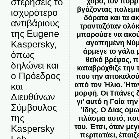
στερήσεις το
χορό, τον πυρρ
βγάζοντας πολεμικ
ισχυρότερο
δόρατα και τα α
αντιβάριους
τρανταζόταν ολό
της Eugene
μπορούσε να ακού
αγαπημένη Νύμφ
Kaspersky,
άρμεγε το γάλα μ
όπως
θεϊκό βρέφος, 
δηλώνει και
καταβρόχθιζε την 
ο Πρόεδρος
που την αποκαλού
από τον Ήλιο. Ήτα
και
μορφή. Οι Τιτάνες 
Διευθύνων
γι’ αυτό η Γαία τη
Σύμβουλος
Ίδης. Ο Δίας όμ
της
πλάσμα αυτό, πο
του. Έτσι, όταν με
Kaspersky
περπατάει, έπαιζε