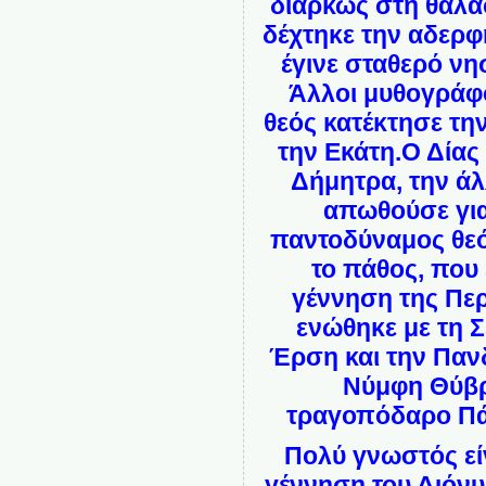
διαρκώς στη θάλα
δέχτηκε την αδερφή
έγινε σταθερό νη
Άλλοι μυθογράφοι
θεός κατέκτησε τη
την Εκάτη.Ο Δίας
Δήμητρα, την άλ
απωθούσε για
παντοδύναμος θεό
το πάθος, που
γέννηση της Πε
ενώθηκε με τη 
Έρση και την Πανδ
Νύμφη Θύβρ
τραγοπόδαρο Πάν
Πολύ γνωστός είν
γέννηση του Διόνυ