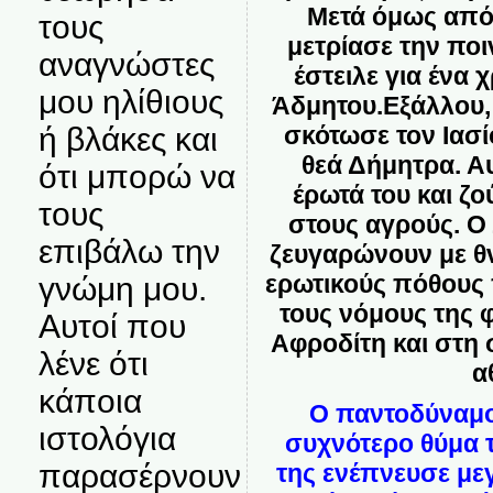
Μετά όμως από
τους
μετρίασε την πο
αναγνώστες
έστειλε για ένα
μου ηλίθιους
Άδμητου.Εξάλλου, 
σκότωσε τον Ιασί
ή βλάκες και
θεά Δήμητρα. Α
ότι μπορώ να
έρωτά του και ζο
τους
στους αγρούς. Ο 
επιβάλω την
ζευγαρώνουν με θ
ερωτικούς πόθους 
γνώμη μου.
τους νόμους της 
Αυτοί που
Αφροδίτη και στη 
λένε ότι
α
κάποια
Ο παντοδύναμος
ιστολόγια
συχνότερο θύμα τ
παρασέρνουν
της ενέπνευσε με