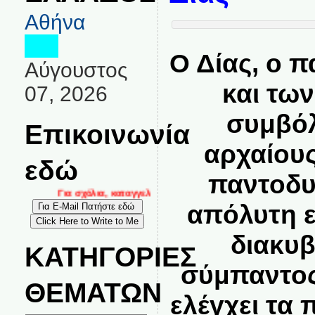
Αθήνα
Ο Δίας, ο 
Αύγουστος
και τω
07, 2026
συμβόλ
Επικοινωνία
αρχαίου
εδώ
παντοδυ
Για σχόλια, καταγγελίες και επικοινωνία στο
απόλυτη ε
διακυ
ΚΑΤΗΓΟΡΙΕΣ
σύμπαντος
ΘΕΜΑΤΩΝ
ελέγχει τα 