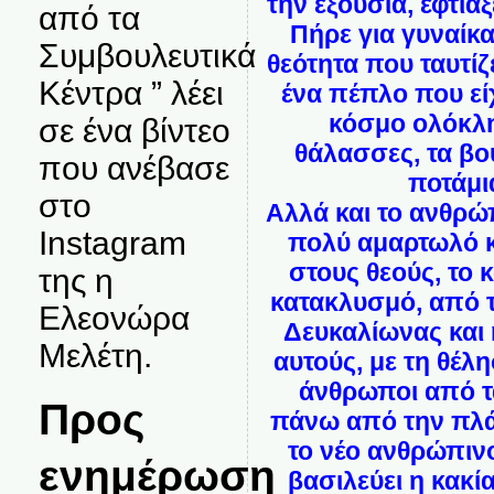
την εξουσία, έφτια
από τα
Πήρε για γυναίκα
Συμβουλευτικά
θεότητα που ταυτίζε
Κέντρα ” λέει
ένα πέπλο που εί
κόσμο ολόκληρ
σε ένα βίντεο
θάλασσες, τα βο
που ανέβασε
ποτάμια
στο
Αλλά και το ανθρώπ
Instagram
πολύ αμαρτωλό κ
στους θεούς, το 
της η
κατακλυσμό, από 
Ελεονώρα
Δευκαλίωνας και 
Μελέτη.
αυτούς, με τη θέλ
άνθρωποι από τ
Προς
πάνω από την πλάτ
το νέο ανθρώπιν
ενημέρωση
βασιλεύει η κακία