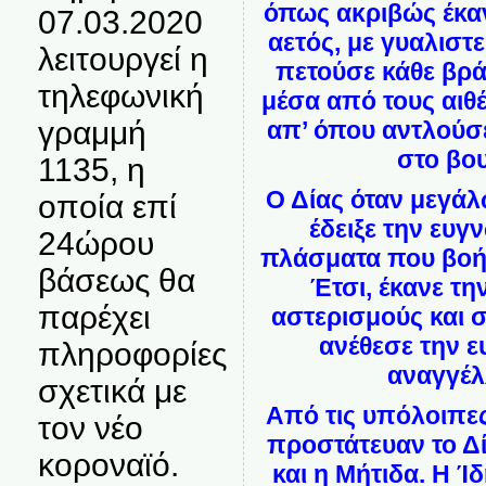
όπως ακριβώς έκαν
07.03.2020
αετός, με γυαλιστ
λειτουργεί η
πετούσε κάθε βρά
τηλεφωνική
μέσα από τους αιθέ
γραμμή
απ’ όπου αντλούσε
στο βο
1135, η
Ο Δίας όταν μεγάλ
οποία επί
έδειξε την ευγ
24ώρου
πλάσματα που βοή
βάσεως θα
Έτσι, έκανε τη
παρέχει
αστερισμούς και 
ανέθεσε την 
πληροφορίες
αναγγέλ
σχετικά με
Από τις υπόλοιπε
τον νέο
προστάτευαν το Δί
κοροναϊό.
και η Μήτιδα. Η Ίδ