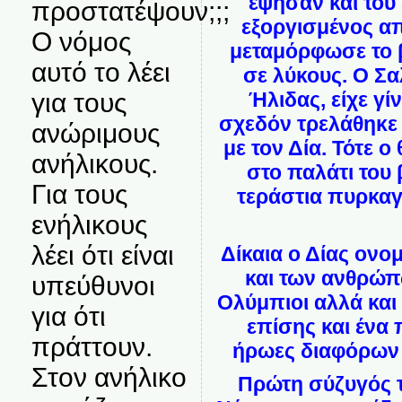
έψησαν και του
προστατέψουν;;;
εξοργισμένος α
Ο νόμος
μεταμόρφωσε το β
αυτό το λέει
σε λύκους. Ο Σα
Ήλιδας, είχε γί
για τους
σχεδόν τρελάθηκε κ
ανώριμους
με τον Δία. Τότε ο
ανήλικους.
στο παλάτι του
Για τους
τεράστια πυρκαγ
ενήλικους
λέει ότι είναι
Δίκαια ο Δίας ον
και των ανθρώπ
υπεύθυνοι
Ολύμπιοι αλλά και
για ότι
επίσης και ένα
πράττουν.
ήρωες διαφόρων 
Στον ανήλικο
Πρώτη σύζυγός τ