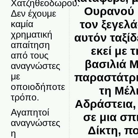
Χατζηθεοδωρου.
Ουρανού κ
Δεν έχουμε
τον ξεγελά
καμία
χρηματική
αυτόν ταξί
απαίτηση
εκεί με 
από τους
βασιλιά Μ
αναγνώστες
παραστάτριε
με
οποιοδήποτε
τη Μέλ
τρόπο.
Αδράστεια,
Αγαπητοί
σε μια σπ
αναγνώστες
Δίκτη, π
η