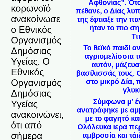
Αφθονίας”. Ότα
κορωνοϊό
πέθανε, ο Δίας λυ
ανακοίνωσε
της έφτιαξε την π
ήταν το πιο σ
ο Εθνικός
Τι
Οργανισμός
Το θεϊκό παιδί α
Δημόσιας
αγριομελίσσια το
Υγείας. Ο
αυτόν, μάζευα
Εθνικός
βασίλισσάς τους. 
Οργανισμός
στο μικρό Δία, 
γλυκ
Δημόσιας
Σύμφωνα μ’ έ
Υγείας
ανατράφηκε με αμ
ανακοινώνει,
με το φαγητό κα
ότι από
Ολόλευκα ιερά πε
σήμερα
αμβροσία και τάι