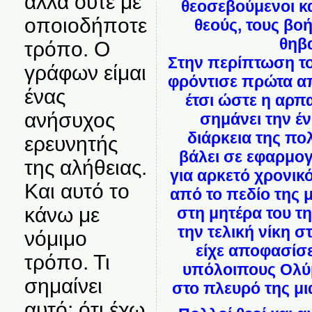
αλλά ούτε με
θεοσεβούμενοι κα
οποιοδήποτε
θεούς, τους βο
θηβ
τρόπο. Ο
Στην περίπτωση το
γράφων είμαι
φρόντισε πρώτα απ
ένας
έτσι ώστε η αρπ
ανήσυχος
σημάνει την έ
διάρκεια της πο
ερευνητής
βάλει σε εφαρμογ
της αλήθειας.
για αρκετό χρονικ
Και αυτό το
από το πεδίο της 
κάνω με
στη μητέρα του τ
την τελική νίκη 
νόμιμο
είχε αποφασίσε
τρόπο. Τι
υπόλοιπους Ολύ
σημαίνει
στο πλευρό της μι
αυτό; ότι έχω