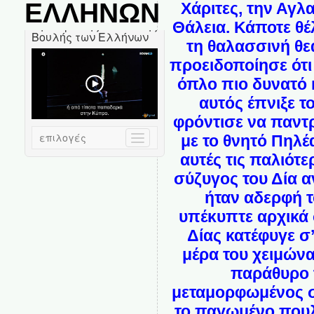
ΕΛΛΗΝΩΝ
Χάριτες, την Αγλ
Θάλεια. Κάποτε θέ
τη θαλασσινή θε
προειδοποίησε ότι
όπλο πιο δυνατό 
αυτός έπνιξε τ
φρόντισε να παντ
με το θνητό Πηλέ
αυτές τις παλιότε
σύζυγος του Δία 
ήταν αδερφή τ
υπέκυπτε αρχικά σ
Δίας κατέφυγε σ
μέρα του χειμών
παράθυρο 
μεταμορφωμένος σ
το παγωμένο πουλ