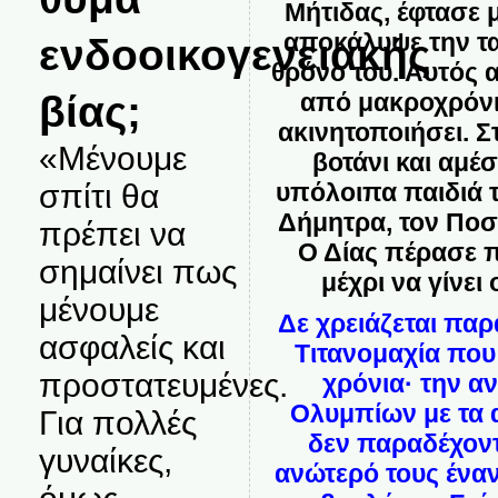
Μήτιδας, έφτασε 
αποκάλυψε την τα
ενδοοικογενειακής
θρόνο του. Αυτός 
βίας;
από μακροχρόνι
ακινητοποιήσει. Σ
«Μένουμε
βοτάνι και αμέ
σπίτι θα
υπόλοιπα παιδιά τ
Δήμητρα, τον Ποσ
πρέπει να
Ο Δίας πέρασε π
σημαίνει πως
μέχρι να γίνει
μένουμε
Δε χρειάζεται πα
ασφαλείς και
Τιτανομαχία που
προστατευμένες.
χρόνια· την α
Ολυμπίων με τα 
Για πολλές
δεν παραδέχοντ
γυναίκες,
ανώτερό τους έναν 