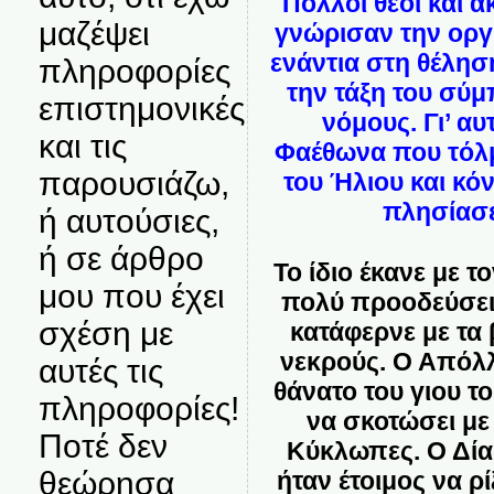
Πολλοί θεοί και 
μαζέψει
γνώρισαν την οργή
ενάντια στη θέλησ
πληροφορίες
την τάξη του σύμ
επιστημονικές
νόμους. Γι’ α
και τις
Φαέθωνα που τόλμ
παρουσιάζω,
του Ήλιου και κόν
πλησίασε
ή αυτούσιες,
ή σε άρθρο
Το ίδιο έκανε με 
μου που έχει
πολύ προοδεύσει 
σχέση με
κατάφερνε με τα 
νεκρούς. Ο Απόλ
αυτές τις
θάνατο του γιου το
πληροφορίες!
να σκοτώσει με
Ποτέ δεν
Κύκλωπες. Ο Δία
θεώρησα
ήταν έτοιμος να ρί