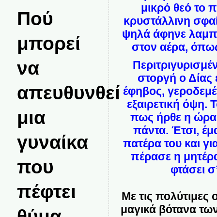
μικρό θεό το π
Πού
κρυστάλλινη σφαί
ψηλά άφηνε λαμπ
μπορεί
στον αέρα, όπω
να
Περιτριγυρισμέ
στοργή ο Δίας
απευθυνθεί
έφηβος, γεροδεμέ
εξαιρετική όψη. 
μια
πως ήρθε η ώρα
πάντα. Έτσι, έ
γυναίκα
πατέρα του και γι
πέρασε η μητέρα 
που
φτάσει σ’
πέφτει
Με τις πολύτιμες σ
μαγικά βότανα των
θύμα