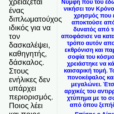
χρειάζεται
Νύμφη που του έδω
νικήσει τον Κρόν
ένας
χρησμός που έ
διπλωματούχος
αποκτούσε από
ιδικός για να
δυνατός από το
τον
αποφάσισε να καταπ
τρόπο αυτόν απο
δασκαλέψει,
εκθρόνιση και πα
καθηγητής,
σοφία του κόσμο
δάσκαλος.
χρειάστηκε να κά
Στους
καισαρική τομή. 
πονοκέφαλος και
ενήλικες δεν
μεγαλώνει. Έτσ
υπάρχει
αρχικές του αντιρ
περιορισμός.
χτύπημα με το σφ
Ποιος λέει
από όπου ξεπή