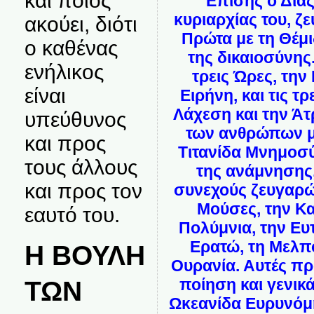
και ποιος
Επίσης ο Δίας
κυριαρχίας του, ζ
ακούει, διότι
Πρώτα με τη Θέμ
ο καθένας
της δικαιοσύνης
ενήλικος
τρεις Ώρες, την 
είναι
Ειρήνη, και τις τ
Λάχεση και την Άτ
υπεύθυνος
των ανθρώπων μα
και προς
Τιτανίδα Μνημοσ
τους άλλους
της ανάμνησης,
και προς τον
συνεχούς ζευγαρώ
Μούσες, την Κα
εαυτό του.
Πολύμνια, την Ευ
Ερατώ, τη Μελπο
Η ΒΟΥΛΗ
Ουρανία. Αυτές πρ
ποίηση και γενικά
ΤΩΝ
Ωκεανίδα Ευρυνόμη