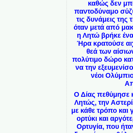
καθώς δεν μπ
παντοδύναμο σύζυ
τις δυνάμεις της 
όταν μετά από μα
η Λητώ βρήκε ένα
Ήρα κρατούσε αιχ
θεά των αίσιω
πολύτιμο δώρο κατ
να την εξευμενίσ
νέοι Ολύμπιοι
Α
Ο Δίας πεθύμησε 
Λητώς, την Αστερ
με κάθε τρόπο και 
ορτύκι και αργότε
Ορτυγία, που ήτα