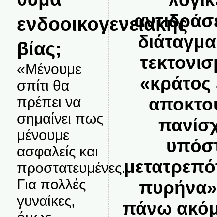
αντιδράσε
ενδοοικογενειακής
διάταγμ
βίας;
τεκτονισ
«Μένουμε
«κράτος 
σπίτι θα
αποκτο
πρέπει να
σημαίνει πως
πανίσ
μένουμε
υπόσ
ασφαλείς και
μετατρεπό
προστατευμένες.
Για πολλές
πυρήνα» 
γυναίκες,
πάνω ακόμα