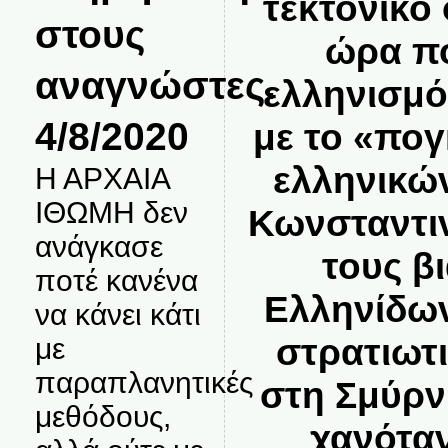
τεκτονικό 
στους
ώρα π
αναγνώστες.
ελληνισμό
4/8/2020
με το «πο
ελληνικώ
Η ΑΡΧΑΙΑ
ΙΘΩΜΗ δεν
Κωνσταντι
ανάγκασε
τους β
ποτέ κανένα
Ελληνίδω
να κάνει κάτι
στρατιωτ
με
παραπλανητικές
στη Σμύρν
μεθόδους,
χανόταν