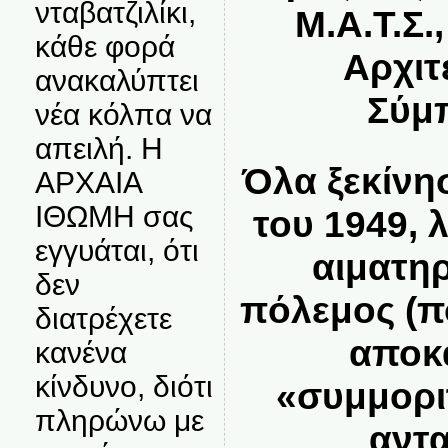
νταβατζιλίκι,
Μ.Α.Τ.Σ.
κάθε φορά
Αρχιτ
ανακαλύπτει
Σύμ
νέα κόλπα να
απειλή. Η
Όλα ξεκίνη
ΑΡΧΑΙΑ
ΙΘΩΜΗ σας
του 1949, λ
εγγυάται, ότι
αιματη
δεν
πόλεμος (π
διατρέχετε
αποκ
κανένα
κίνδυνο, διότι
«συμμορι
πληρώνω με
αντ