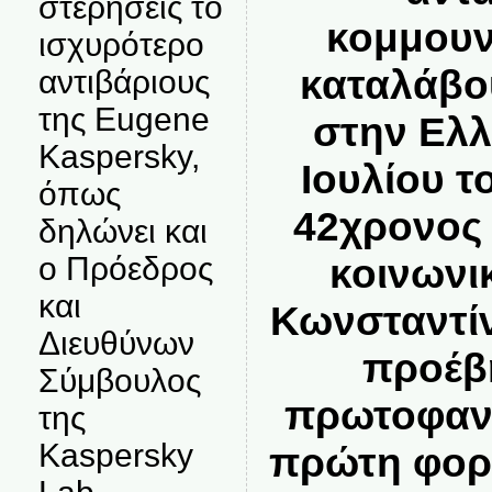
στερήσεις το
κομμουν
ισχυρότερο
καταλάβο
αντιβάριους
της Eugene
στην Ελλ
Kaspersky,
Ιουλίου τ
όπως
42χρονος
δηλώνει και
ο Πρόεδρος
κοινωνι
και
Κωνσταντί
Διευθύνων
προέβη
Σύμβουλος
πρωτοφανέ
της
Kaspersky
πρώτη φορ