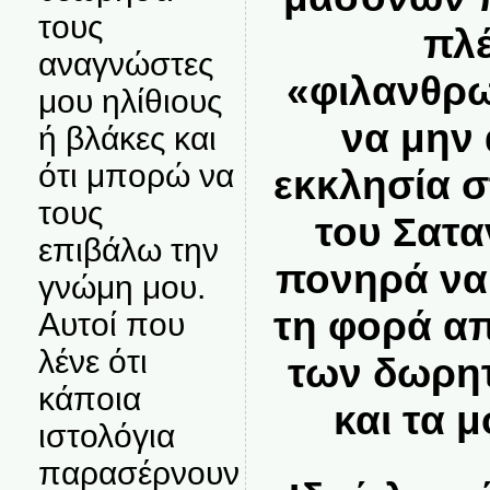
τους
πλ
αναγνώστες
«φιλανθρω
μου ηλίθιους
να μην 
ή βλάκες και
ότι μπορώ να
εκκλησία σ
τους
του Σατα
επιβάλω την
πονηρά να 
γνώμη μου.
τη φορά α
Αυτοί που
λένε ότι
των δωρη
κάποια
και τα 
ιστολόγια
παρασέρνουν