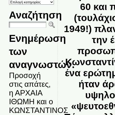
ΚΑΤΗΓΟΡΙΕΣ
60 και 
ΘΕΜΑΤΩΝ
Αναζήτηση
(τουλάχ
1949!) πλα
Ενημέρωση
την 
προσωπι
των
Κωνσταντί
αναγνωστών.
ένα ερώτη
Προσοχή
ήταν ά
στις απάτες,
η ΑΡΧΑΙΑ
υψηλο
ΙΘΩΜΗ και ο
«ψευτοεθ
ΚΩΝΣΤΑΝΤΙΝΟΣ