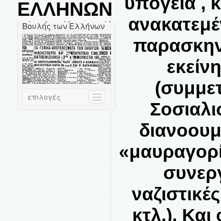
υπόγεια , 
ΕΛΛΗΝΩΝ
ανακατεμέ
παρασκην
εκείν
(συμμε
Σοσιαλ
διανοουμ
«μαυραγορί
συνεργ
ναζιστικέ
κτλ.). Και