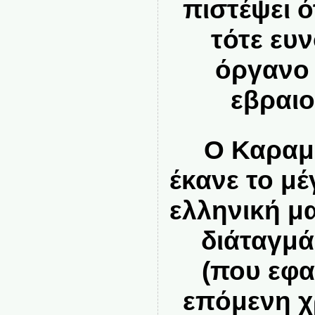
πιστέψει ό
τότε ευ
όργανο 
εβραι
Ο Καραμ
έκανε το μ
ελληνική μα
διάταγμά
(που εφ
επόμενη χρ