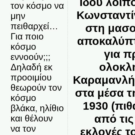
Ιδού λοιπ
τον κόσμο να
Κωνσταντί
μην
πειθαρχεί…
στη μασο
Για ποιο
αποκαλύπτ
κόσμο
για 
εννοούν;;;
ολοκλ
Δηλαδή εκ
προοιμίου
Καραμανλή
θεωρούν τον
στα μέσα τ
κόσμο
1930 (πιθ
βλάκα, ηλίθιο
από τις
και θέλουν
να τον
εκλογές το