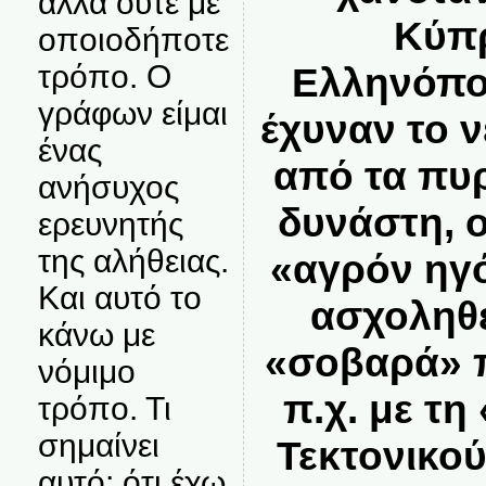
αλλά ούτε με
Κύπρ
οποιοδήποτε
τρόπο. Ο
Ελληνόπο
γράφων είμαι
έχυναν το ν
ένας
από τα πυ
ανήσυχος
δυνάστη, 
ερευνητής
της αλήθειας.
«αγρόν ηγό
Και αυτό το
ασχοληθε
κάνω με
«σοβαρά» 
νόμιμο
π.χ. με τη
τρόπο. Τι
σημαίνει
Τεκτονικού
αυτό; ότι έχω