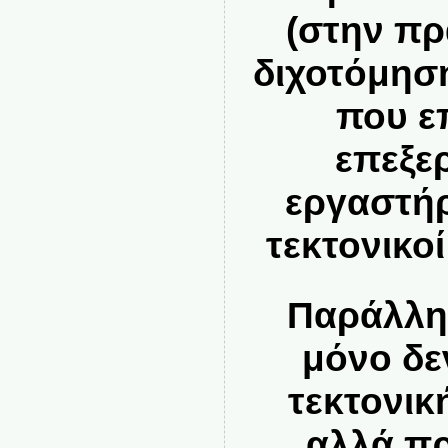
(στην πρ
διχοτόμησ
που ε
επεξε
εργαστή
τεκτονικο
Παράλληλ
μόνο δε
τεκτονική
αλλά πρ