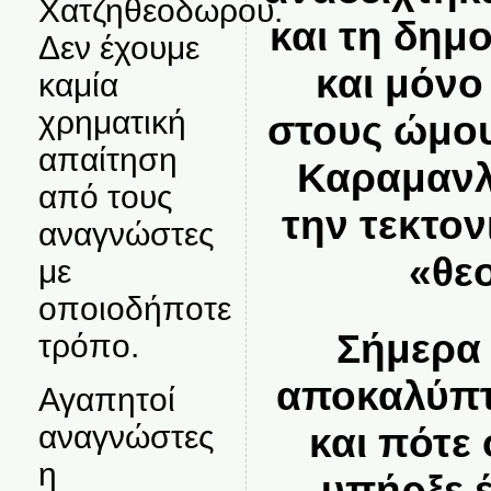
Χατζηθεοδωρου.
και τη δημ
Δεν έχουμε
και μόνο
καμία
χρηματική
στους ώμου
απαίτηση
Καραμανλ
από τους
την τεκτον
αναγνώστες
«θε
με
οποιοδήποτε
Σήμερα 
τρόπο.
αποκαλύπτ
Αγαπητοί
αναγνώστες
και πότε
η
υπήρξε 