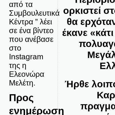
από τα
ορκιστεί στ
Συμβουλευτικά
θα ερχότα
Κέντρα ” λέει
σε ένα βίντεο
έκανε «κάτι
που ανέβασε
πολυαγ
στο
Μεγάλ
Instagram
Ελ
της η
Ελεονώρα
Μελέτη.
Ήρθε λοιπ
Καρ
Προς
πραγμα
ενημέρωση