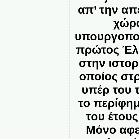
απ’ την α
χώρα
υπουργοποί
πρώτος Έλ
στην ιστορ
οποίος στ
υπέρ του 
το περίφημ
του έτους
Μόνο αφε