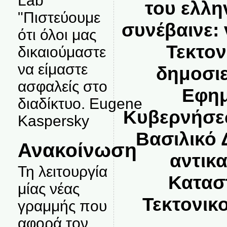
Lab
του ελλη
"Πιστεύουμε
συνέβαινε:
ότι όλοι μας
Τεκτον
δικαιούμαστε
να είμαστε
δημοσι
ασφαλείς στο
Εφημ
διαδίκτυο. Eugene
Κυβερνήσε
Kaspersky
Βασιλικό 
Ανακοίνωση
αντικ
Τη λειτουργία
Κατασ
μίας νέας
Τεκτονικ
γραμμής που
αφορά τον