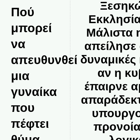
Ξεσηκώ
Πού
Εκκλησία
μπορεί
Μάλιστα 
να
απείλησε
δυναμικές 
απευθυνθεί
αν η κ
μια
έπαιρνε 
γυναίκα
απαράδεκτ
που
υπουργο
πέφτει
προνοία
θύμα
λογικ