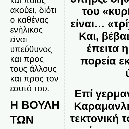
και ποιος
ακούει, διότι
του «κυρ
ο καθένας
είναι… «τρί
ενήλικος
Και, βέβαι
είναι
έπειτα η
υπεύθυνος
και προς
πορεία ε
τους άλλους
και προς τον
εαυτό του.
Επί γερμα
Η ΒΟΥΛΗ
Καραμανλή
τεκτονική τ
ΤΩΝ