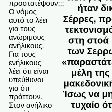
προστατέψουν;;;
ήταν δι
Ο νόμος
Σέρρες, π
αυτό το λέει
τεκτονισμ
για τους
ανώριμους
στη στοά
ανήλικους.
των Σερρώ
Για τους
«παραστάτ
ενήλικους
λέει ότι είναι
μέλη της
υπεύθυνοι
μακεδονικ
για ότι
Ίσως να μη
πράττουν.
τυχαίο ό
Στον ανήλικο