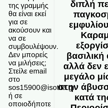
διπλή πε
της γραμμής
παγκοσμ
θα είναι εκεί
για σε
εμφυλίο
ακούσουν και
Καραμ
να σε
εξοργί
συμβουλέψουν.
Δεν μπορείς
βασιλική 
να μιλήσεις;
αλλά δεν 
Στείλε email
μεγάλο μί
στο
στην άβυσσ
sos15900@isotita.gr
ή σε
κατά τη
οποιοδήποτε
Περιορί