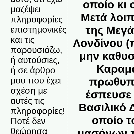
οποίο κι 
μαζέψει
Μετά λοι
πληροφορίες
της Μεγά
επιστημονικές
και τις
Λονδίνου (
παρουσιάζω,
μην καθυσ
ή αυτούσιες,
Καραμ
ή σε άρθρο
μου που έχει
πρωθυπο
σχέση με
έσπευσε 
αυτές τις
Βασιλικό Δ
πληροφορίες!
οποίο τ
Ποτέ δεν
θεώρησα
μασόνων π