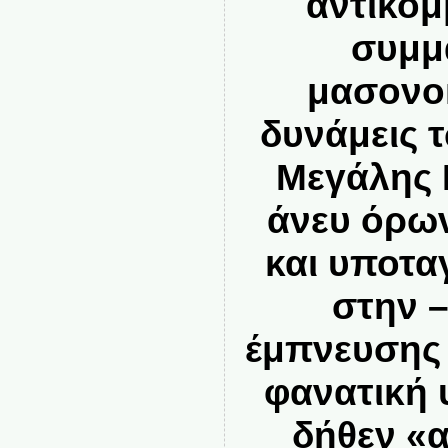
αντικομ
συμμα
μασονο
δυνάμεις 
Μεγάλης 
άνευ όρω
και υποτα
στην –
έμπνευσης 
φανατική 
δήθεν «