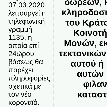
δωρεών, 
07.03.2020
κληροδοσι
λειτουργεί η
τηλεφωνική
του Κράτ
γραμμή
Κοινοτ
1135, η
Μονών, ε
οποία επί
τεκτονικώ
24ώρου
βάσεως θα
αυτού ή
παρέχει
αυτών 
πληροφορίες
φιλα
σχετικά με
κατασ
τον νέο
κοροναϊό.