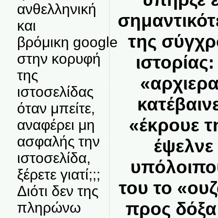
ανθελληνική
σημαντικό
και
της σύγχρ
βρόμικη google
στην κορυφή
ιστορίας
της
«αρχιερατ
ιστοσελίδας
κατέβαινε
όταν μπείτε,
«έκρουε τ
αναφέρει μη
ασφαλής την
έψελνε 
ιστοσελίδα,
υπόλοιπο
ξέρετε γιατί;;;
του το «ουζα
Διότι δεν της
προς δόξα
πληρώνω