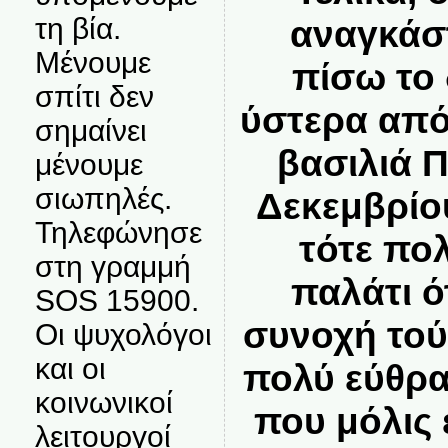
τη βία.
αναγκάσ
Μένουμε
πίσω το 
σπίτι δεν
ύστερα απ
σημαίνει
βασιλιά Π
μένουμε
σιωπηλές.
Δεκεμβρίου
Τηλεφώνησε
τότε πο
στη γραμμή
παλάτι ό
SOS 15900.
συνοχή τού
Οι ψυχολόγοι
και οι
πολύ εύθρα
κοινωνικοί
που μόλις 
λειτουργοί