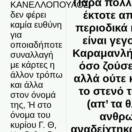
Πάρα πολλ
ΚΑΝΕΛΛΟΠΟΥΛΟΣ
έκτοτε α
δεν φέρει
καμία ευθύνη
περιοδικά 
για
είναι γεγ
οποιαδήποτε
Καραμανλή
συναλλαγή
όσο ζούσε
με κάρτες η
άλλον τρόπω
αλλά ούτε 
και άλλα
το στενό 
στον όνομά
(απ’ τα 
της, Ή στο
όνομα του
ανθρω
κυρίου Γ. Θ,
αναδείχτηκ