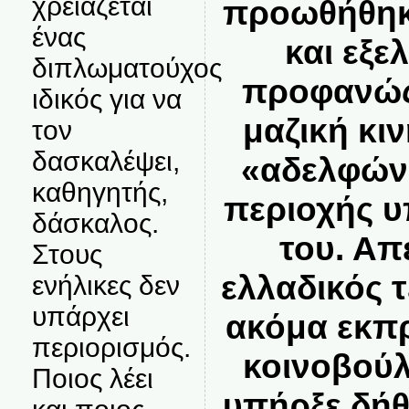
χρειάζεται
προωθήθηκ
ένας
και εξε
διπλωματούχος
προφανώς
ιδικός για να
μαζική κι
τον
δασκαλέψει,
«αδελφών
καθηγητής,
περιοχής υ
δάσκαλος.
του. Απ
Στους
ελλαδικός 
ενήλικες δεν
υπάρχει
ακόμα εκπ
περιορισμός.
κοινοβούλι
Ποιος λέει
υπήρξε δή