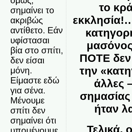
όμως,
το κρά
σημαίνει το
εκκλησία!
ακριβώς
αντίθετο. Εάν
κατηγορ
υφίστασαι
μασόνος,
βία στο σπίτι,
ΠΟΤΕ δεν
δεν είσαι
την «κατη
μόνη.
Είμαστε εδώ
άλλες 
για σένα.
σημασίας
Μένουμε
ήταν λ
σπίτι δεν
σημαίνει ότι
Τελικά,
υπομένουμε