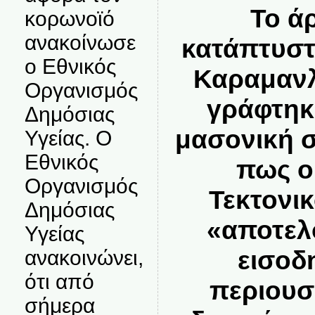
Το ά
κορωνοϊό
ανακοίνωσε
κατάπτυστ
ο Εθνικός
Καραμανλ
Οργανισμός
γράφτηκε
Δημόσιας
μασονική σ
Υγείας. Ο
Εθνικός
πως ο
Οργανισμός
Τεκτονι
Δημόσιας
«αποτελ
Υγείας
εισοδ
ανακοινώνει,
ότι από
περιουσ
σήμερα