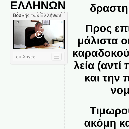
ΕΛΛΗΝΩΝ
δραστηρ
Προς επι
μάλιστα ο
καραδοκού
λεία (αντί
και την 
νομ
Τιμωρούν
ακόμη κα