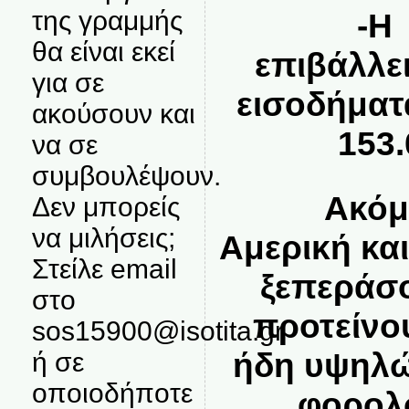
της γραμμής
-Η Π
θα είναι εκεί
επιβάλλει
για σε
εισοδήματ
ακούσουν και
153
να σε
συμβουλέψουν.
Ακόμη 
Δεν μπορείς
να μιλήσεις;
Αμερική και
Στείλε email
ξεπεράσο
στο
προτείνο
sos15900@isotita.gr
ήδη υψηλώ
ή σε
οποιοδήποτε
φορολ