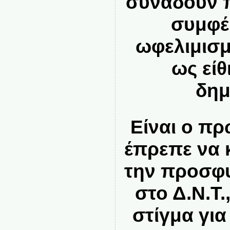
συνάδουν 
συμφέ
ωφελιμισ
ως είθ
δημ
Είναι ο π
έπρεπε να 
την προσφ
στο Δ.Ν.Τ.
στίγμα γι