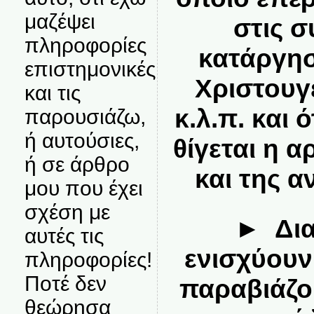
μαζέψει
στις σ
πληροφορίες
κατάργη
επιστημονικές
Χριστουγ
και τις
κ.λ.π. και 
παρουσιάζω,
ή αυτούσιες,
θίγεται η α
ή σε άρθρο
και της α
μου που έχει
σχέση με
► Δια
αυτές τις
ενισχύουν
πληροφορίες!
Ποτέ δεν
παραβιάζο
θεώρησα