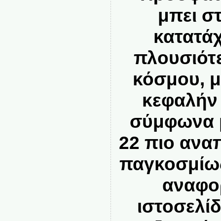
μπει σ
κατατάχ
πλουσιότ
κόσμου, μ
κεφαλήν 
σύμφωνα μ
22 πιο ανα
παγκοσμίως
αναφο
ιστοσελί