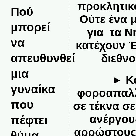
προκλητικ
Πού
Ούτε ένα 
μπορεί
για τα Ν
να
κατέχουν 
απευθυνθεί
διεθνο
μια
► Κ
γυναίκα
φοροαπαλλ
που
σε τέκνα σε
ανέργου
πέφτει
αρρώστους,
θύμα