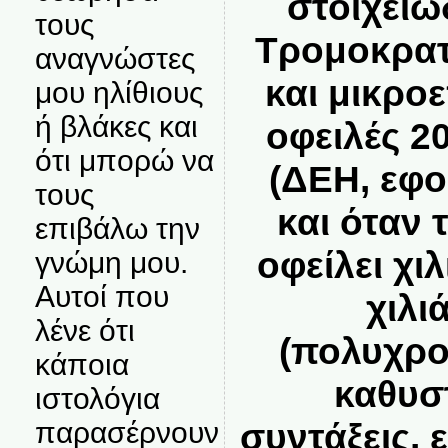
στοιχειώ
τους
Τρομοκρατ
αναγνώστες
και μικροε
μου ηλίθιους
ή βλάκες και
οφειλές 2
ότι μπορώ να
(ΔΕΗ, εφο
τους
και όταν 
επιβάλω την
οφείλει χι
γνώμη μου.
Αυτοί που
χιλι
λένε ότι
(πολυχρο
κάποια
καθυσ
ιστολόγια
συντάξεις,
παρασέρνουν