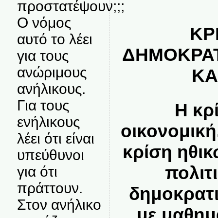
προστατέψουν;;;
Κ
Ο νόμος
ΚΡ
αυτό το λέει
ΔΗΜΟΚΡΑ
για τους
ανώριμους
ΚΑ
ανήλικους.
Για τους
Η κρί
ενήλικους
οικονομική
λέει ότι είναι
κρίση ηθικ
υπεύθυνοι
πολιτ
για ότι
πράττουν.
δημοκρατ
Στον ανήλικο
με μαθημ