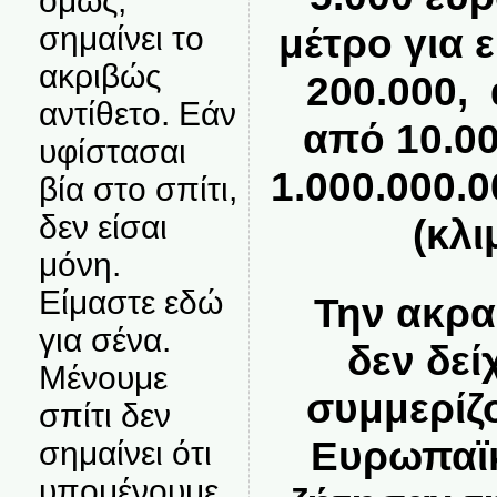
όμως,
σημαίνει το
μέτρο για
ακριβώς
200.000, 
αντίθετο. Εάν
από 10.0
υφίστασαι
1.000.000.
βία στο σπίτι,
δεν είσαι
(κλι
μόνη.
Είμαστε εδώ
Την ακραί
για σένα.
δεν δεί
Μένουμε
συμμερίζο
σπίτι δεν
Ευρωπαϊκ
σημαίνει ότι
υπομένουμε