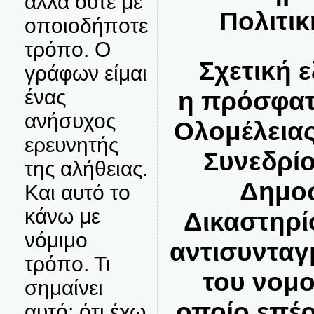
αλλά ούτε με
Πολιτικ
οποιοδήποτε
τρόπο. Ο
Σχετική εξ
γράφων είμαι
ένας
η πρόσφατ
ανήσυχος
Ολομέλεια
ερευνητής
Συνεδρί
της αλήθειας.
Δημοσ
Και αυτό το
κάνω με
Δικαστηρί
νόμιμο
αντισυνταγμ
τρόπο. Τι
του νομο
σημαίνει
οποίο επέρ
αυτό; ότι έχω