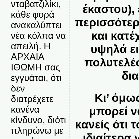
νταβατζιλίκι,
έκαστου),
κάθε φορά
περισσότερ
ανακαλύπτει
και κατ
νέα κόλπα να
απειλή. Η
υψηλά ε
ΑΡΧΑΙΑ
πολυτελέ
ΙΘΩΜΗ σας
δι
εγγυάται, ότι
δεν
Κι’ όμω
διατρέχετε
κανένα
μπορεί ν
κίνδυνο, διότι
κανείς ότι 
πληρώνω με
ιδιαίτερα 