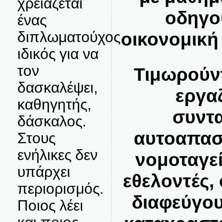
χρειάζεται
οδηγο
ένας
οικονομική
διπλωματούχος
ιδικός για να
τον
Τιμωρούντα
δασκαλέψει,
εργαζ
καθηγητής,
συντα
δάσκαλος.
αυτοαπασ
Στους
ενήλικες δεν
νομοταγείς
υπάρχει
εθελοντές, 
περιορισμός.
διαφεύγου
Ποιος λέει