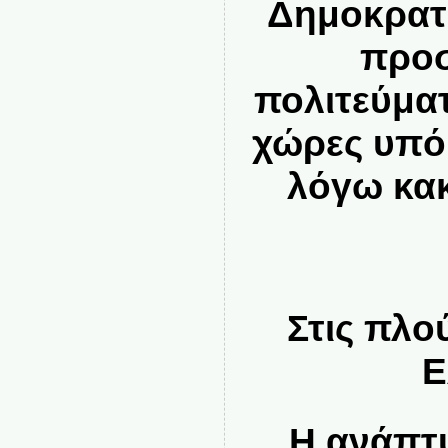
Δημοκρατ
προσ
πολιτεύματ
χώρες υπό
λόγω κακ
Στις πλο
Ε
Η ανάπτυ