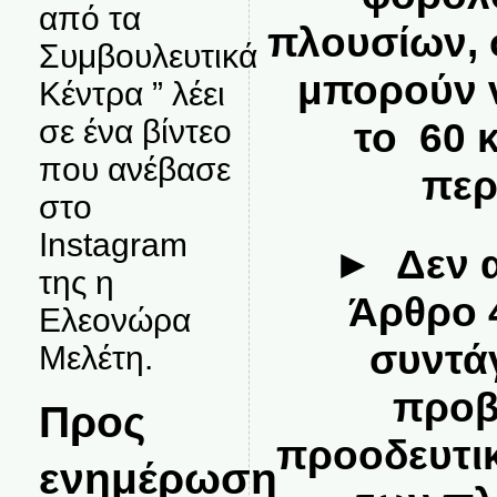
από τα
πλουσίων,
Συμβουλευτικά
μπορούν 
Κέντρα ” λέει
σε ένα βίντεο
το 60 
που ανέβασε
περ
στο
Instagram
► Δεν α
της η
Άρθρο 4
Ελεονώρα
συντά
Μελέτη.
προβ
Προς
προοδευτι
ενημέρωση