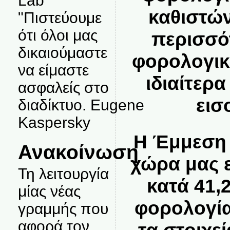
Lab
καθιστών
"Πιστεύουμε
ότι όλοι μας
περισσό
δικαιούμαστε
φορολογικ
να είμαστε
ιδιαίτερα
ασφαλείς στο
εισ
διαδίκτυο. Eugene
Kaspersky
Η Έμμεση
Ανακοίνωση
χώρα μας 
Τη λειτουργία
κατά 41,
μίας νέας
φορολογί
γραμμής που
αφορά τον