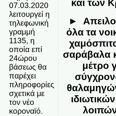
και των 
07.03.2020
λειτουργεί η
► Απειλο
τηλεφωνική
όλα τα νοι
γραμμή
1135, η
χαμόσπιτα
οποία επί
σαράβαλα κ.
24ώρου
μέτρο 
βάσεως θα
σύγχρον
παρέχει
πληροφορίες
θαλαμηγών
σχετικά με
ιδιωτικώ
τον νέο
λοιπών
κοροναϊό.