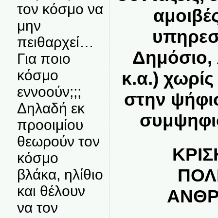
τον κόσμο να
αμοιβέ
μην
υπηρεσ
πειθαρχεί…
Δημόσιο, 
Για ποιο
κόσμο
κ.α.) χωρί
εννοούν;;;
στην ψήφι
Δηλαδή εκ
συμψηφι
προοιμίου
θεωρούν τον
ΚΡΙΣ
κόσμο
ΠΟΛ
βλάκα, ηλίθιο
και θέλουν
ΑΝΘΡ
να τον