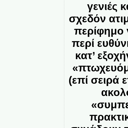
γενιές 
σχεδόν ατι
περίφημο 
περί ευθύ
κατ’ εξοχή
«πτωχευόμ
(επί σειρά ε
ακολ
«συμπε
πρακτι