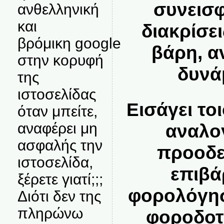
συνεισ
ανθελληνική
και
διακρίσε
βρόμικη google
βάρη, α
στην κορυφή
δυνά
της
ιστοσελίδας
Εισάγει το
όταν μπείτε,
αναφέρει μη
αναλογ
ασφαλής την
προοδε
ιστοσελίδα,
επιβά
ξέρετε γιατί;;;
φορολόγησ
Διότι δεν της
πληρώνω
φοροδοτ