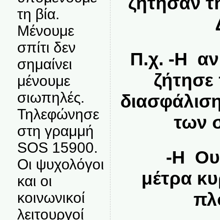
ζήτησαν τ
τη βία.
Μένουμε
σπίτι δεν
Π.χ. -Η α
σημαίνει
ζήτησε
μένουμε
σιωπηλές.
διασφάλιση
Τηλεφώνησε
των 
στη γραμμή
SOS 15900.
-Η Ουγγ
Οι ψυχολόγοι
μέτρα κυ
και οι
πλ
κοινωνικοί
λειτουργοί