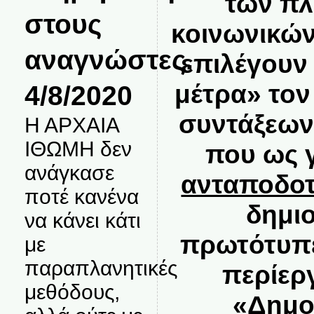
των πλ
στους
κοινωνικώ
αναγνώστες.
επιλέγουν
μέτρα» το
4/8/2020
συντάξεων
Η ΑΡΧΑΙΑ
ΙΘΩΜΗ δεν
που ως 
ανάγκασε
ανταποδοτ
ποτέ κανένα
δημι
να κάνει κάτι
πρωτότυπε
με
παραπλανητικές
περίερ
μεθόδους,
«Δημο