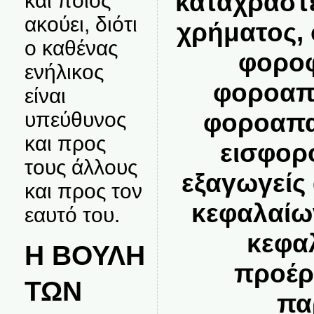
καταχραστ
και ποιος
ακούει, διότι
χρήματος, ο
ο καθένας
φοροφ
ενήλικος
φοροαπ
είναι
φοροαπα
υπεύθυνος
και προς
εισφορ
τους άλλους
εξαγωγείς
και προς τον
κεφαλαίων
εαυτό του.
κεφα
Η ΒΟΥΛΗ
προέρ
ΤΩΝ
πα