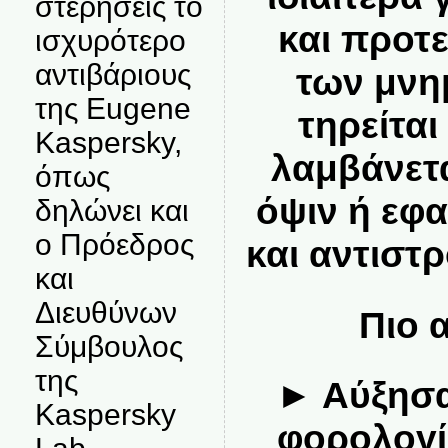
στερήσεις το
και προτ
ισχυρότερο
αντιβάριους
των μνη
της Eugene
τηρείται
Kaspersky,
λαμβάνετα
όπως
όψιν ή εφ
δηλώνει και
ο Πρόεδρος
και αντιστ
και
Διευθύνων
Πιο 
Σύμβουλος
της
► Αύξησα
Kaspersky
φορολογία