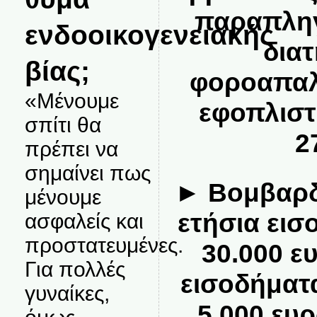
παραπληγι
ενδοοικογενειακής
δια
βίας;
φοροαπαλ
«Μένουμε
εφοπλιστ
σπίτι θα
2
πρέπει να
σημαίνει πως
► Βομβαρδ
μένουμε
ετήσια εισ
ασφαλείς και
προστατευμένες.
30.000 ε
Για πολλές
εισοδήματ
γυναίκες,
5.000 ευρ