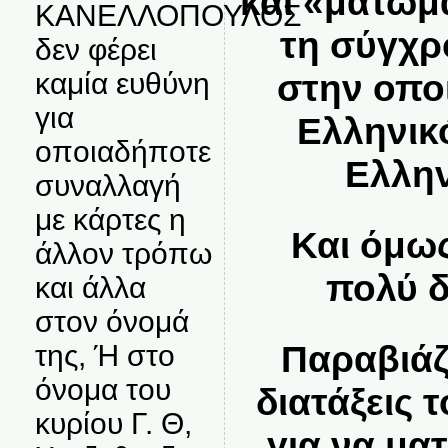
και «ματώμ
ΚΑΝΕΛΛΟΠΟΥΛΟΣ
τη σύγχρ
δεν φέρει
καμία ευθύνη
στην οποί
για
Ελληνικ
οποιαδήποτε
Ελλην
συναλλαγή
με κάρτες η
Και όμως 
άλλον τρόπω
πολύ δ
και άλλα
στον όνομά
Παραβιάζ
της, Ή στο
όνομα του
διατάξεις 
κυρίου Γ. Θ,
για να μα