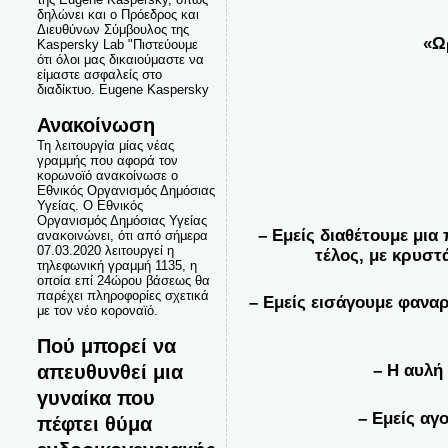
δηλώνει και ο Πρόεδρος και
Διευθύνων Σύμβουλος της
«Ω
Kaspersky Lab "Πιστεύουμε
ότι όλοι μας δικαιούμαστε να
είμαστε ασφαλείς στο
διαδίκτυο. Eugene Kaspersky
Ανακοίνωση
Τη λειτουργία μίας νέας
γραμμής που αφορά τον
κορωνοϊό ανακοίνωσε ο
Εθνικός Οργανισμός Δημόσιας
Υγείας. Ο Εθνικός
Οργανισμός Δημόσιας Υγείας
– Εμείς διαθέτουμε μια
ανακοινώνει, ότι από σήμερα
07.03.2020 λειτουργεί η
τέλος, με κρυστ
τηλεφωνική γραμμή 1135, η
οποία επί 24ώρου βάσεως θα
παρέχει πληροφορίες σχετικά
– Εμείς εισάγουμε φαναρ
με τον νέο κοροναϊό.
Πού μπορεί να
απευθυνθεί μια
– Η αυλή 
γυναίκα που
– Εμείς αγ
πέφτει θύμα