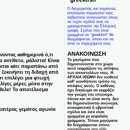
Ο διαχειριστής τού παρόντος
ιστολογίου παρακαλεί τούς
σεβαστούς αναγνώστες όπως
σε τυχόν σχόλιά τους να
χρησιμοποιούν την Ελληνική
γραφή. Σχόλια που είναι
γραμμένα σε "greeklish" θα
διαγράφονται, όποιο και να
είναι το περιεχόμενό τους.
ΑΝΑΚΟΙΝΩΣΗ
νοντας καθημερινά ό,τι
Τα μηνύματα που
 αντίθετο, μάλιστα! Είναι
δημοσιεύονται στο χώρο
ονται κάτι παραπάνω από
αυτό εκφράζουν τις απόψεις
 ξεκινήσει τη διδαχή από
των αποστολέων τους. Η
ΑΡΧΑΙΑ ΙΘΩΜΗ δεν υιοθετεί
σι επιλέγει μια φτωχή
καθ’ οιονδήποτε τρόπο τις
 λίγες μέρες μέσα στην
απόψεις αυτές. Ο καθένας
θελε! Το αποτέλεσμα
έχει δικαίωμα να εκφράζει
την γνώμη του επώνυμα,
όποια και να είναι αυτή. Δεν
θα δημοσιεύονται ανώνυμα,
συκοφαντικά ή υβριστικά
πατέρας γεμάτος αγωνία
σχόλια και όσα είναι
γραμμένα με κεφαλαία
γράμματα. Τέτοια μηνύματα
θα διαγράφονται όποτε
εντοπίζονται στο εξής.