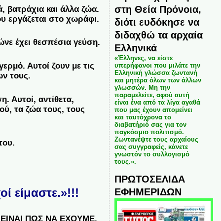
στη Θεία Πρόνοια,
 βατράχια και άλλα ζώα.
ου εργάζεται στο χωράφι.
διότι ευδόκησε να
διδαχθώ τα αρχαία
ρώνε έχει θεσπέσια γεύση.
Ελληνικά
«Έλληνες, να είστε
ερμό. Αυτοί ζουν με τις
υπερήφανοι που μιλάτε την
Ελληνική γλώσσα ζωντανή
ων τους.
και μητέρα όλων των άλλων
γλωσσών. Μη την
παραμελείτε, αφού αυτή
η. Αυτοί, αντίθετα,
είναι ένα από τα λίγα αγαθά
ού, τα ζώα τους, τους
που μας έχουν απομείνει
και ταυτόχρονα το
διαβατήριό σας για τον
παγκόσμιο πολιτισμό.
Ζωντανέψτε τους αρχαίους
του.
σας συγγραφείς, κάνετε
γνωστόν το συλλογισμό
τους.».
ΠΡΩΤΟΣΕΛΙΔΑ
ΕΦΗΜΕΡΙΔΩΝ
ί είμαστε.»!!!
ΕΙΝΑΙ ΠΩΣ ΝΑ ΕΧΟΥΜΕ.