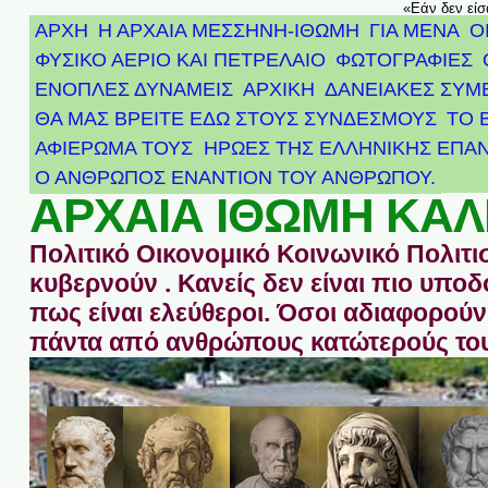
«Εάν δεν είσ
ΑΡΧΗ
Η ΑΡΧΑΙΑ ΜΕΣΣΗΝΗ-ΙΘΩΜΗ
ΓΙΑ ΜΕΝΑ
Ο
ΦΥΣΙΚΟ ΑΕΡΙΟ ΚΑΙ ΠΕΤΡΕΛΑΙΟ
ΦΩΤΟΓΡΑΦΙΕΣ
ΕΝΟΠΛΕΣ ΔΥΝΑΜΕΙΣ
ΑΡΧΙΚΉ
ΔΑΝΕΙΑΚΕΣ ΣΥΜ
ΘΑ ΜΑΣ ΒΡΕΙΤΕ ΕΔΩ ΣΤΟΥΣ ΣΥΝΔΕΣΜΟΥΣ
ΤΟ 
ΑΦΙΈΡΩΜΑ ΤΟΥΣ ΉΡΩΕΣ ΤΗΣ ΕΛΛΗΝΙΚΉΣ ΕΠΑΝ
Ο ΑΝΘΡΩΠΟΣ ΕΝΑΝΤΙΟΝ ΤΟΥ ΑΝΘΡΩΠΟΥ.
ΑΡΧΑΙΑ ΙΘΩΜΗ ΚΑΛ
Πολιτικό Οικονομικό Κοινωνικό Πολιτι
κυβερνούν . Κανείς δεν είναι πιο υπ
πως είναι ελεύθεροι. Όσοι αδιαφορούν 
πάντα από ανθρώπους κατώτερούς του