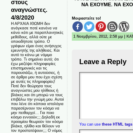
στους
ΝΑ ΕΧΟΥΜΕ. ΝΑ ΕΧΟ
αναγνώστες.
4/8/2020
Μοιραστείτε το!
Η ΑΡΧΑΙΑ ΙΘΩΜΗ δεν
ανάγκασε ποτέ κανένα να
κάνει κάτι με παραπλανητικές
1 Νοεμβρίου, 2012, 2:58 μμ | Κ
μεθόδους, αλλά ούτε με
οποιοδήποτε τρόπο. Ο
γράφων είμαι ένας ανήσυχος
ερευνητής της αλήθειας. Και
αυτό το κάνω με νόμιμο
τρόπο. Τι σημαίνει αυτό; ότι
Leave a Reply
έχω μαζέψει πληροφορίες
επιστημονικές και τις
παρουσιάζω, ή αυτούσιες, ή
σε άρθρο μου που έχει σχέση
με αυτές τις πληροφορίες!
Ποτέ δεν θεώρησα τους
αναγνώστες μου ηλίθιους ή
βλάκες και ότι μπορώ να τους
επιβάλω την γνώμη μου. Αυτοί
που λένε ότι κάποια ιστολόγια
παρασέρνουν τον κόσμο να
μην πειθαρχεί… Για ποιο
κόσμο εννοούν;;; Δηλαδή εκ
προοιμίου θεωρούν τον κόσμο
You can use
these HTML tags
βλάκα, ηλίθιο και θέλουν να
τον προστατέψουν;;; Ο νόμος