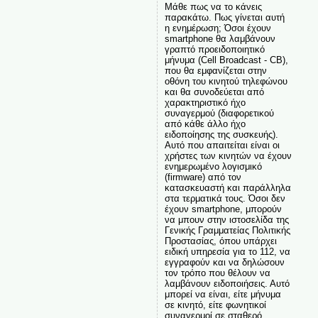
Μάθε πως να το κάνεις
παρακάτω. Πως γίνεται αυτή
η ενημέρωση; Όσοι έχουν
smartphone θα λαμβάνουν
γραπτό προειδοποιητικό
μήνυμα (Cell Broadcast - CB),
που θα εμφανίζεται στην
οθόνη του κινητού τηλεφώνου
και θα συνοδεύεται από
χαρακτηριστικό ήχο
συναγερμού (διαφορετικού
από κάθε άλλο ήχο
ειδοποίησης της συσκευής).
Αυτό που απαιτείται είναι οι
χρήστες των κινητών να έχουν
ενημερωμένο λογισμικό
(firmware) από τον
κατασκευαστή και παράλληλα
στα τερματικά τους. Όσοι δεν
έχουν smartphone, μπορούν
να μπουν στην ιστοσελίδα της
Γενικής Γραμματείας Πολιτικής
Προστασίας, όπου υπάρχει
ειδική υπηρεσία για το 112, να
εγγραφούν και να δηλώσουν
τον τρόπο που θέλουν να
λαμβάνουν ειδοποιήσεις. Αυτό
μπορεί να είναι, είτε μήνυμα
σε κινητό, είτε φωνητικοί
συναγερμοί σε σταθερό