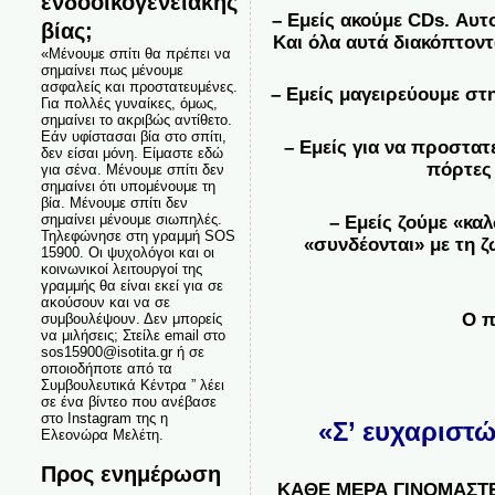
ενδοοικογενειακής
– Εμείς ακούμε CDs. Αυ
βίας;
Και όλα αυτά διακόπτοντ
«Μένουμε σπίτι θα πρέπει να
σημαίνει πως μένουμε
ασφαλείς και προστατευμένες.
– Εμείς μαγειρεύουμε στη
Για πολλές γυναίκες, όμως,
σημαίνει το ακριβώς αντίθετο.
Εάν υφίστασαι βία στο σπίτι,
– Εμείς για να προστατ
δεν είσαι μόνη. Είμαστε εδώ
πόρτες 
για σένα. Μένουμε σπίτι δεν
σημαίνει ότι υπομένουμε τη
βία. Μένουμε σπίτι δεν
σημαίνει μένουμε σιωπηλές.
– Εμείς ζούμε «καλ
Τηλεφώνησε στη γραμμή SOS
«συνδέονται» με τη ζ
15900. Οι ψυχολόγοι και οι
κοινωνικοί λειτουργοί της
γραμμής θα είναι εκεί για σε
ακούσουν και να σε
Ο π
συμβουλέψουν. Δεν μπορείς
να μιλήσεις; Στείλε email στο
sos15900@isotita.gr ή σε
οποιοδήποτε από τα
Συμβουλευτικά Κέντρα ” λέει
σε ένα βίντεο που ανέβασε
στο Instagram της η
«Σ’ ευχαριστώ
Ελεονώρα Μελέτη.
Προς ενημέρωση
ΚΑΘΕ ΜΕΡΑ ΓΙΝΟΜΑΣΤΕ