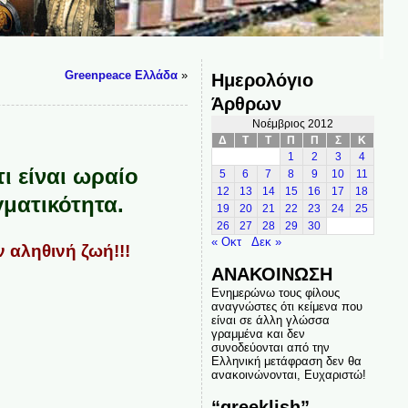
Greenpeace Eλλάδα
»
Ημερολόγιο
Άρθρων
Νοέμβριος 2012
Δ
Τ
Τ
Π
Π
Σ
Κ
1
2
3
4
ι είναι ωραίο
5
6
7
8
9
10
11
12
13
14
15
16
17
18
γματικότητα.
19
20
21
22
23
24
25
26
27
28
29
30
« Οκτ
Δεκ »
ν αληθινή ζωή!!!
ΑΝΑΚΟΙΝΩΣΗ
Ενημερώνω τους φίλους
αναγνώστες ότι κείμενα που
είναι σε άλλη γλώσσα
γραμμένα και δεν
συνοδεύονται από την
Ελληνική μετάφραση δεν θα
ανακοινώνονται, Ευχαριστώ!
“greeklish”