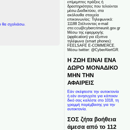
επίμεμπτες πράξεις ή
δραστηριότητες που τελούνται
μέσω Διαδικτύου, στα
ακόλουθα στοιχεία
επικοινωνίας: Τηλεφωνικά:
11188 Στέλνοντας e-mail
υ θα σχολιάσω.
στο:ccu@cybercrimeunit.gov.gr
Μέσω της εφαρμογής
(application) για έξυπνα
τηλέφωνα (smart phones):
FEELSAFE E-COMMERCE.
Μέσω twitter: @CyberAlertGR.
Η ΖΩΗ ΕΙΝΑΙ ΕΝΑ
ΔΩΡΟ ΜΟΝΑΔΙΚΟ
ΜΗΝ ΤΗΝ
ΑΦΑΙΡΕΙΣ
Εάν σκέφτεστε την αυτοκτονία
ή εάν ανησυχείτε για κάποιον
δικό σας καλέστε στο 1018, τη
γραμμή παρέμβασης για την
αυτοκτονία.
ΣΟΣ ζήτα βοήθεια
άμεσα από το 112