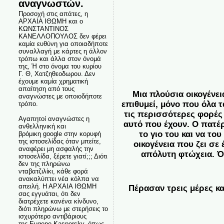
αναγνωστών.
Προσοχή στις απάτες, η
ΑΡΧΑΙΑ ΙΘΩΜΗ και ο
ΚΩΝΣΤΑΝΤΙΝΟΣ
ΚΑΝΕΛΛΟΠΟΥΛΟΣ δεν φέρει
καμία ευθύνη για οποιαδήποτε
συναλλαγή με κάρτες η άλλον
τρόπω και άλλα στον όνομά
της, Ή στο όνομα του κυρίου
Γ. Θ, Χατζηθεοδωρου. Δεν
έχουμε καμία χρηματική
απαίτηση από τους
Μια πλούσια οικογένεια
αναγνώστες με οποιοδήποτε
επιθυμεί, μόνο που όλα τ
τρόπο.
τις περισσότερες φορές
Αγαπητοί αναγνώστες η
αυτό που έχουν. Ο πατέρ
ανθελληνική και
το γιο του και να το
βρόμικη google στην κορυφή
της ιστοσελίδας όταν μπείτε,
οικογένεια που ζει σε
αναφέρει μη ασφαλής την
απόλυτη φτώχεια. Ό
ιστοσελίδα, ξέρετε γιατί;;; Διότι
δεν της πληρώνω
νταβατζιλίκι, κάθε φορά
ανακαλύπτει νέα κόλπα να
απειλή. Η ΑΡΧΑΙΑ ΙΘΩΜΗ
Πέρασαν τρεις μέρες κ
σας εγγυάται, ότι δεν
διατρέχετε κανένα κίνδυνο,
διότι πληρώνω με στερήσεις το
ισχυρότερο αντιβάριους
της Eugene Kaspersky, όπως