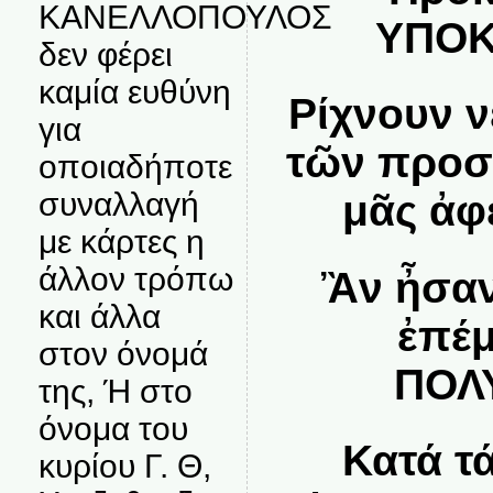
ΚΑΝΕΛΛΟΠΟΥΛΟΣ
ΥΠΟΚ
δεν φέρει
καμία ευθύνη
Ρίχνουν 
για
τῶν προσ
οποιαδήποτε
συναλλαγή
μᾶς ἀφ
με κάρτες η
άλλον τρόπω
Ἂν ἦσαν
και άλλα
ἐπέμ
στον όνομά
ΠΟΛ
της, Ή στο
όνομα του
Κατά τ
κυρίου Γ. Θ,