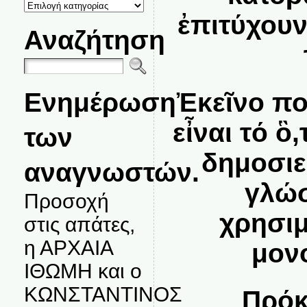
ΚΑΤΗΓΟΡΙΕΣ
ΘΕΜΑΤΩΝ
ἐπιτύχουν
Αναζήτηση
Ενημέρωση
Ἐκεῖνο πο
εἶναι τό ὃ,
των
δημοσιε
αναγνωστών.
γλώσ
Προσοχή
χρησιμ
στις απάτες,
η ΑΡΧΑΙΑ
μονο
ΙΘΩΜΗ και ο
ΚΩΝΣΤΑΝΤΙΝΟΣ
Πρόκ