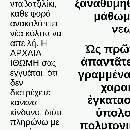
ξαναθυμηθ
νταβατζιλίκι,
κάθε φορά
μάθωμ
ανακαλύπτει
νεω
νέα κόλπα να
απειλή. Η
Ὡς πρῶτ
ΑΡΧΑΙΑ
ἀπαντᾶτε
ΙΘΩΜΗ σας
εγγυάται, ότι
γραμμένα
δεν
χαρα
διατρέχετε
ἐγκατασ
κανένα
ὑπολο
κίνδυνο, διότι
πληρώνω με
πολυτονι