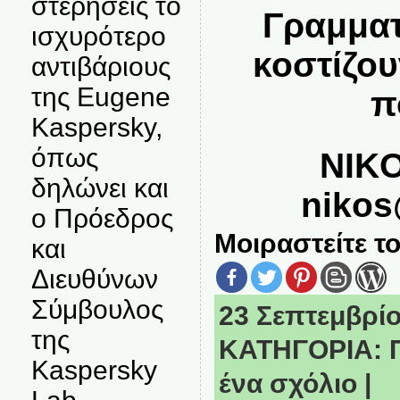
στερήσεις το
Γραμματ
ισχυρότερο
κοστίζου
αντιβάριους
της Eugene
π
Kaspersky,
όπως
NIKO
δηλώνει και
nikos
ο Πρόεδρος
Μοιραστείτε το
και
Διευθύνων
Σύμβουλος
23 Σεπτεμβρίο
της
ΚΑΤΗΓΟΡΙΑ:
Kaspersky
ένα σχόλιο
|