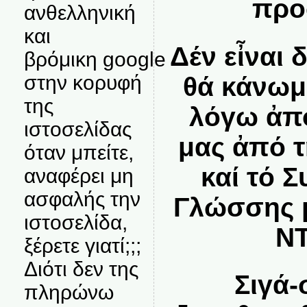
προ
ανθελληνική
και
Δέν εἶναι 
βρόμικη google
στην κορυφή
θά κάνωμ
της
λόγω ἀπ
ιστοσελίδας
μας ἀπό 
όταν μπείτε,
καί τό Σ
αναφέρει μη
ασφαλής την
Γλώσσης μ
ιστοσελίδα,
Ν
ξέρετε γιατί;;;
Διότι δεν της
Σιγά-
πληρώνω