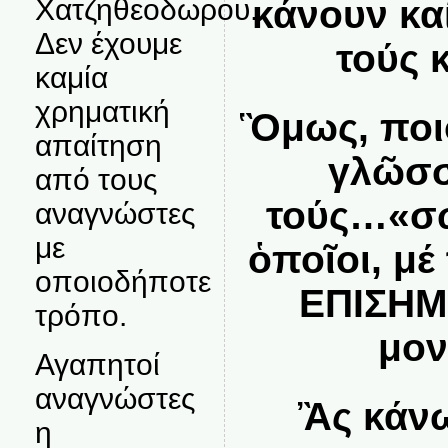
κάνουν κα
Χατζηθεοδωρου.
Δεν έχουμε
τούς 
καμία
χρηματική
Ὃμως, ποι
απαίτηση
γλῶσσ
από τους
τούς…«σω
αναγνώστες
με
ὁποῖοι, μέ
οποιοδήποτε
ΕΠΙΣΗΜ
τρόπο.
μον
Αγαπητοί
αναγνώστες
Ἂς κάνω
η