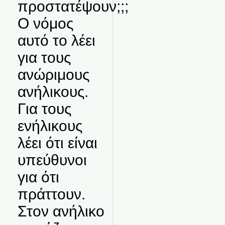
προστατέψουν;;;
Ο νόμος
αυτό το λέει
για τους
ανώριμους
ανήλικους.
Για τους
ενήλικους
λέει ότι είναι
υπεύθυνοι
για ότι
πράττουν.
Στον ανήλικο