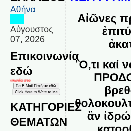
Αθήνα
Αἰῶνες π
Αύγουστος
ἐπιτ
07, 2026
ἀκα
Επικοινωνία
Ὃ,τι καί 
εδώ
ΠΡΟΔΟ
ικοινωνία στο
βρεθ
θολοκουλτ
ΚΑΤΗΓΟΡΙΕΣ
ἂν ἱδρώ
ΘΕΜΑΤΩΝ
κατορ