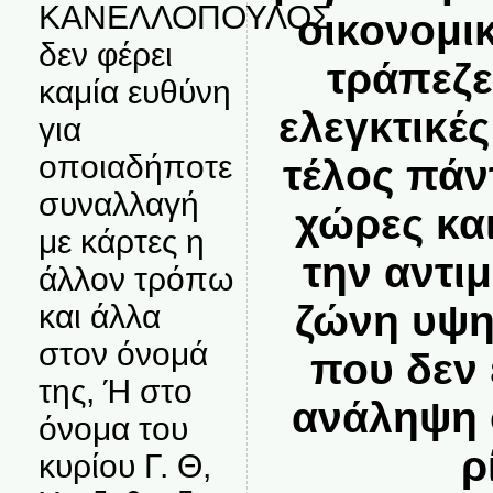
ΚΑΝΕΛΛΟΠΟΥΛΟΣ
οικονομι
δεν φέρει
τράπεζες
καμία ευθύνη
ελεγκτικές
για
οποιαδήποτε
τέλος πάν
συναλλαγή
χώρες και
με κάρτες η
την αντι
άλλον τρόπω
ζώνη υψη
και άλλα
στον όνομά
που δεν 
της, Ή στο
ανάληψη 
όνομα του
ρ
κυρίου Γ. Θ,