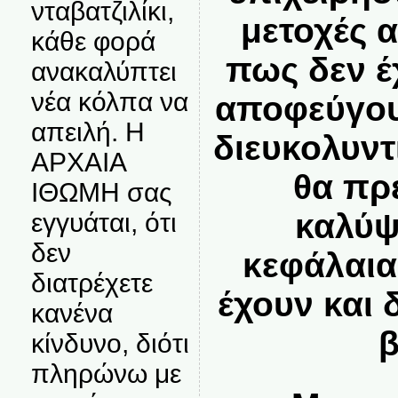
νταβατζιλίκι,
μετοχές 
κάθε φορά
πως δεν έ
ανακαλύπτει
νέα κόλπα να
αποφεύγου
απειλή. Η
διευκολυντ
ΑΡΧΑΙΑ
θα πρ
ΙΘΩΜΗ σας
καλύψ
εγγυάται, ότι
δεν
κεφάλαια
διατρέχετε
έχουν και
κανένα
β
κίνδυνο, διότι
πληρώνω με