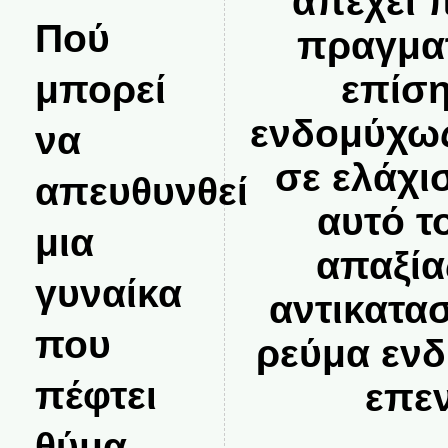
απέχει 
Πού
πραγματ
μπορεί
επίση
ενδομύχως
να
σε ελάχι
απευθυνθεί
αυτό τ
μια
απαξία
γυναίκα
αντικατα
που
ρεύμα ενδ
πέφτει
επε
θύμα