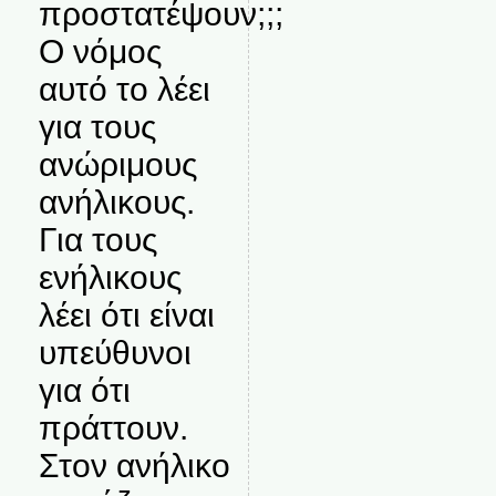
προστατέψουν;;;
Ο νόμος
αυτό το λέει
για τους
ανώριμους
ανήλικους.
Για τους
ενήλικους
λέει ότι είναι
υπεύθυνοι
για ότι
πράττουν.
Στον ανήλικο