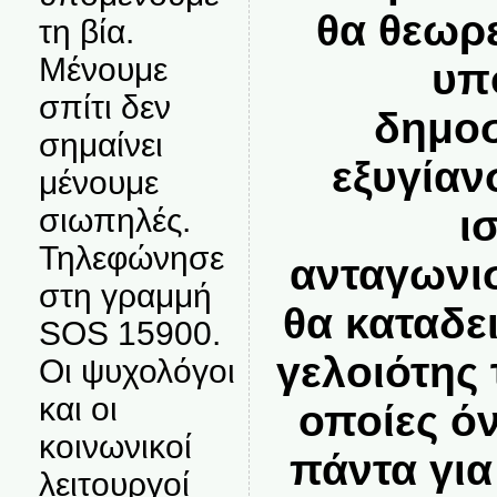
θα θεωρ
τη βία.
Μένουμε
υπ
σπίτι δεν
δημοσ
σημαίνει
εξυγίαν
μένουμε
σιωπηλές.
ι
Τηλεφώνησε
ανταγωνισ
στη γραμμή
θα καταδε
SOS 15900.
γελοιότης
Οι ψυχολόγοι
και οι
οποίες ό
κοινωνικοί
πάντα για 
λειτουργοί