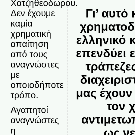
Χατζηθεοδωρου.
Γι’ αυτό 
Δεν έχουμε
καμία
χρηματοδ
χρηματική
ελληνικό 
απαίτηση
επενδύει ε
από τους
αναγνώστες
τράπεζες
με
διαχειρισ
οποιοδήποτε
μας έχουν
τρόπο.
τον 
Αγαπητοί
αντιμετω
αναγνώστες
η
ως ν