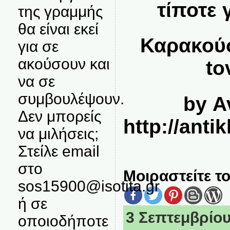
τίποτε γ
της γραμμής
θα είναι εκεί
Καρακούσ
για σε
ακούσουν και
to
να σε
συμβουλέψουν.
by Αν
Δεν μπορείς
http://anti
να μιλήσεις;
Στείλε email
στο
Μοιραστείτε το
sos15900@isotita.gr
ή σε
3 Σεπτεμβρίου,
οποιοδήποτε