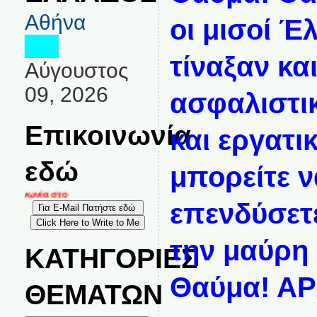
Αθήνα
οι μισοί Έ
τίναξαν κα
Αύγουστος
09, 2026
ασφαλιστικ
Επικοινωνία
και εργατι
εδώ
μπορείτε ν
οινωνία στο
επενδύσετ
την μαύρη
ΚΑΤΗΓΟΡΙΕΣ
Θαύμα! Α
ΘΕΜΑΤΩΝ