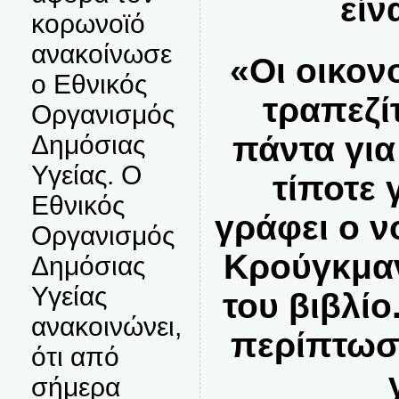
είν
κορωνοϊό
ανακοίνωσε
«Οι οικον
ο Εθνικός
τραπεζί
Οργανισμός
Δημόσιας
πάντα για 
Υγείας. Ο
τίποτε γ
Εθνικός
γράφει ο 
Οργανισμός
Κρούγκμαν
Δημόσιας
Υγείας
του βιβλίο
ανακοινώνει,
περίπτωσή
ότι από
σήμερα