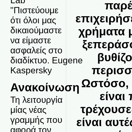
Lab
παρέ
"Πιστεύουμε
επιχειρήσ
ότι όλοι μας
χρήματα 
δικαιούμαστε
να είμαστε
ξεπεράσο
ασφαλείς στο
βυθίζ
διαδίκτυο. Eugene
περισσ
Kaspersky
Ωστόσο, 
Ανακοίνωση
είναι
Τη λειτουργία
τρέχουσε
μίας νέας
γραμμής που
είναι αυτέ
αφορά τον