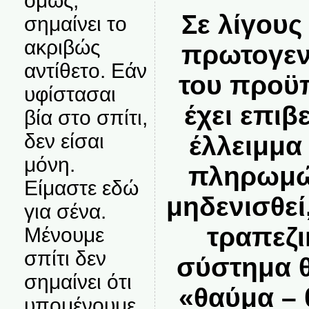
όμως,
Σε λίγους
σημαίνει το
ακριβώς
πρωτογεν
αντίθετο. Εάν
του προϋ
υφίστασαι
έχει επιβ
βία στο σπίτι,
δεν είσαι
έλλειμμα
μόνη.
πληρωμών
Είμαστε εδώ
μηδενισθεί,
για σένα.
τραπεζι
Μένουμε
σπίτι δεν
σύστημα 
σημαίνει ότι
«θαύμα – 
υπομένουμε