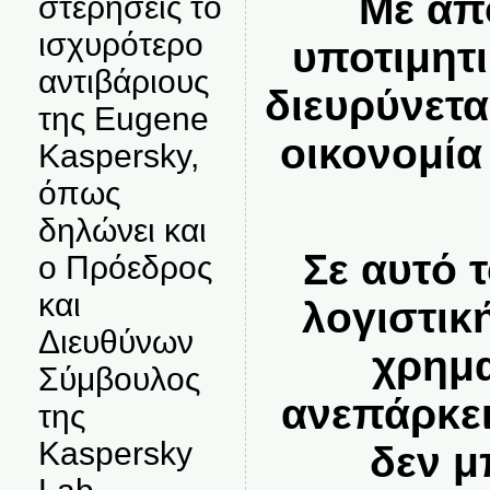
Με απ
στερήσεις το
ισχυρότερο
υποτιμητ
αντιβάριους
διευρύνετα
της Eugene
οικονομία
Kaspersky,
όπως
δηλώνει και
Σε αυτό 
ο Πρόεδρος
και
λογιστικ
Διευθύνων
χρημα
Σύμβουλος
ανεπάρκει
της
Kaspersky
δεν μ