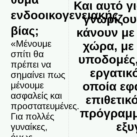
Και αυτό γ
ενδοοικογενειακής
γνωρίζου
βίας;
κάνουν με
«Μένουμε
χώρα, με
σπίτι θα
υποδομές,
πρέπει να
εργατικ
σημαίνει πως
οποία εφ
μένουμε
ασφαλείς και
επιθετι
προστατευμένες.
πρόγραμμ
Για πολλές
εξυ
γυναίκες,