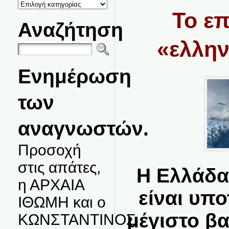
ΚΑΤΗΓΟΡΙΕΣ
ΘΕΜΑΤΩΝ
Το ε
Αναζήτηση
«ελλην
Ενημέρωση
των
αναγνωστών.
Προσοχή
στις απάτες,
Η Ελλάδα
η ΑΡΧΑΙΑ
είναι υπ
ΙΘΩΜΗ και ο
μέγιστο βα
ΚΩΝΣΤΑΝΤΙΝΟΣ