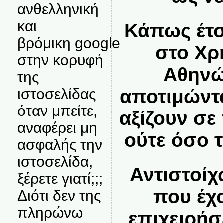
ανθελληνική
και
Κάπως έτσ
βρόμικη google
στο Χρ
στην κορυφή
Αθηνώ
της
ιστοσελίδας
αποτιμώντα
όταν μπείτε,
αξίζουν σε
αναφέρει μη
ούτε όσο τ
ασφαλής την
ιστοσελίδα,
Αντιστοίχ
ξέρετε γιατί;;;
που έχ
Διότι δεν της
πληρώνω
επιχειρήσ