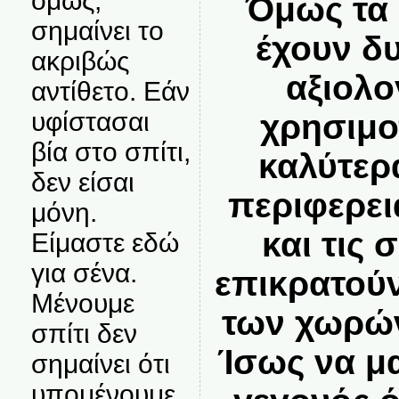
όμως,
Όμως τα 
σημαίνει το
έχουν δ
ακριβώς
αξιολο
αντίθετο. Εάν
υφίστασαι
χρησιμο
βία στο σπίτι,
καλύτερ
δεν είσαι
περιφερει
μόνη.
και τις
Είμαστε εδώ
για σένα.
επικρατού
Μένουμε
των χωρών
σπίτι δεν
Ίσως να μα
σημαίνει ότι
υπομένουμε