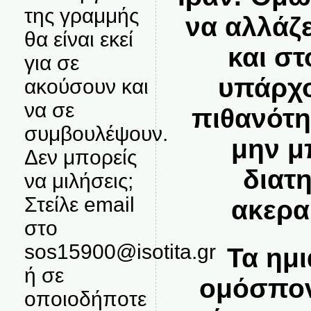
της γραμμής
να αλλάζ
θα είναι εκεί
και στ
για σε
υπάρχο
ακούσουν και
να σε
πιθανότη
συμβουλέψουν.
μην μ
Δεν μπορείς
διατ
να μιλήσεις;
Στείλε email
ακερα
στο
sos15900@isotita.gr
Τα ημ
ή σε
ομόσπον
οποιοδήποτε