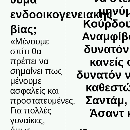
μηνύμ
ενδοοικογενειακής
Κούρδου
βίας;
Αναμφίβο
«Μένουμε
δυνατόν
σπίτι θα
κανείς 
πρέπει να
σημαίνει πως
δυνατόν 
μένουμε
καθεστώ
ασφαλείς και
Σαντάμ,
προστατευμένες.
Για πολλές
Άσαντ κ
γυναίκες,