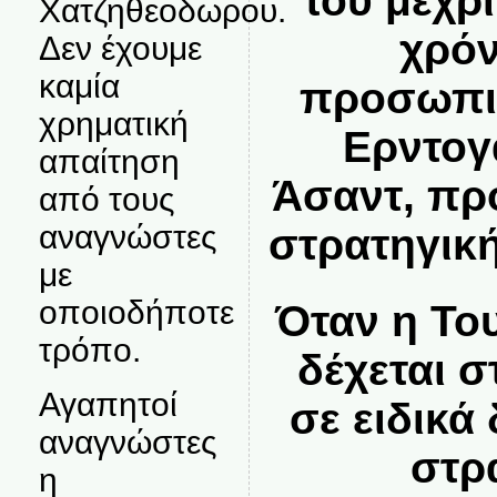
του μέχρ
Χατζηθεοδωρου.
χρόν
Δεν έχουμε
καμία
προσωπικ
χρηματική
Ερντογ
απαίτηση
Άσαντ, πρ
από τους
αναγνώστες
στρατηγική
με
οποιοδήποτε
Όταν η Το
τρόπο.
δέχεται σ
Αγαπητοί
σε ειδικ
αναγνώστες
στρ
η