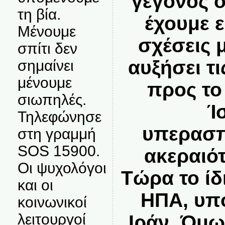
γεγονός ό
τη βία.
έχουμε ε
Μένουμε
σχέσεις 
σπίτι δεν
αυξήσει τ
σημαίνει
μένουμε
προς το
σιωπηλές.
Ί
Τηλεφώνησε
υπερασπ
στη γραμμή
SOS 15900.
ακεραιότ
Οι ψυχολόγοι
Τώρα το ίδ
και οι
ΗΠΑ, υπ
κοινωνικοί
λειτουργοί
Ιράν. Όμω