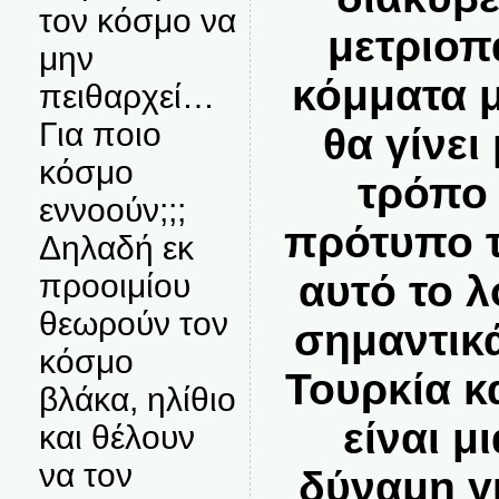
τον κόσμο να
μετριοπ
μην
κόμματα 
πειθαρχεί…
Για ποιο
θα γίνει
κόσμο
τρόπο 
εννοούν;;;
πρότυπο τ
Δηλαδή εκ
αυτό το λ
προοιμίου
θεωρούν τον
σημαντικά
κόσμο
Τουρκία κ
βλάκα, ηλίθιο
είναι μ
και θέλουν
να τον
δύναμη γ