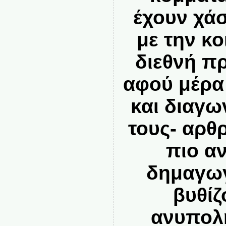
έχουν χά
με την κο
διεθνή π
αφού μέρα 
και διαγω
τους- αρθ
πιο α
δημαγωγ
βυθίζ
ανυπολη