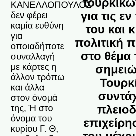
τουρκικώ
ΚΑΝΕΛΛΟΠΟΥΛΟΣ
για τις εν
δεν φέρει
καμία ευθύνη
του και 
για
πολιτική 
οποιαδήποτε
στο θέμα 
συναλλαγή
με κάρτες η
σημειώ
άλλον τρόπω
Τουρκ
και άλλα
συντά
στον όνομά
πλειοδ
της, Ή στο
όνομα του
επιχείρη
κυρίου Γ. Θ,