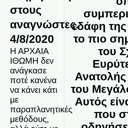
ο
στους
συμπερι
αναγνώστες.
εδάφη της 
4/8/2020
το πιο ση
του Σ
Η ΑΡΧΑΙΑ
ΙΘΩΜΗ δεν
Ευρύτ
ανάγκασε
Ανατολής 
ποτέ κανένα
του Μεγάλ
να κάνει κάτι
με
Αυτός είν
παραπλανητικές
που σ
μεθόδους,
οδηγήσε