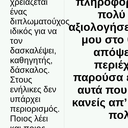
πληροφόρ
χρειάζεται
ένας
πολύ 
διπλωματούχος
αξιολογήσε
ιδικός για να
μου στο 
τον
δασκαλέψει,
απόψε
καθηγητής,
περιέ
δάσκαλος.
παρούσα ε
Στους
αυτά που
ενήλικες δεν
υπάρχει
κανείς απ
περιορισμός.
πολ
Ποιος λέει