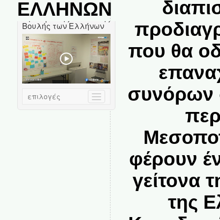
διαπι
ΕΛΛΗΝΩΝ
προδιαγρ
που θα ο
επανα
συνόρων 
περ
Μεσοποτ
φέρουν έ
γείτονα 
της Ε