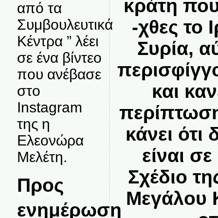
κράτη που
από τα
Συμβουλευτικά
-χθες το 
Κέντρα ” λέει
Συρία, α
σε ένα βίντεο
περισφίγγ
που ανέβασε
και καν
στο
Instagram
περίπτωση
της η
κάνει ότι
Ελεονώρα
είναι σ
Μελέτη.
Σχέδιο τη
Προς
Μεγάλου Κ
ενημέρωση