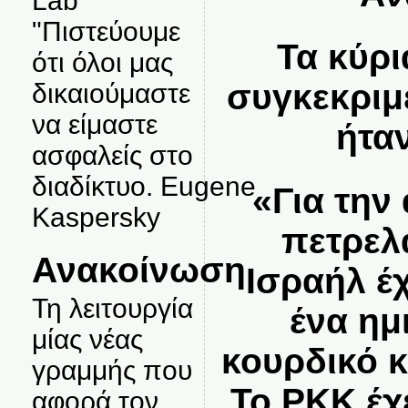
Lab
"Πιστεύουμε
Τα κύρι
ότι όλοι μας
συγκεκριμ
δικαιούμαστε
να είμαστε
ήταν
ασφαλείς στο
διαδίκτυο. Eugene
«Για την
Kaspersky
πετρελ
Ανακοίνωση
Ισραήλ έχ
Τη λειτουργία
ένα ημ
μίας νέας
κουρδικό κ
γραμμής που
Το ΡΚΚ έχ
αφορά τον