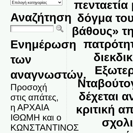
ΚΑΤΗΓΟΡΙΕΣ
πενταετία
ΘΕΜΑΤΩΝ
Αναζήτηση
δόγμα το
βάθους» τη
πατρότη
Ενημέρωση
διεκδικ
των
Εξωτερ
αναγνωστών.
Νταβούτο
Προσοχή
δέχεται 
στις απάτες,
η ΑΡΧΑΙΑ
κριτική α
ΙΘΩΜΗ και ο
σχολ
ΚΩΝΣΤΑΝΤΙΝΟΣ