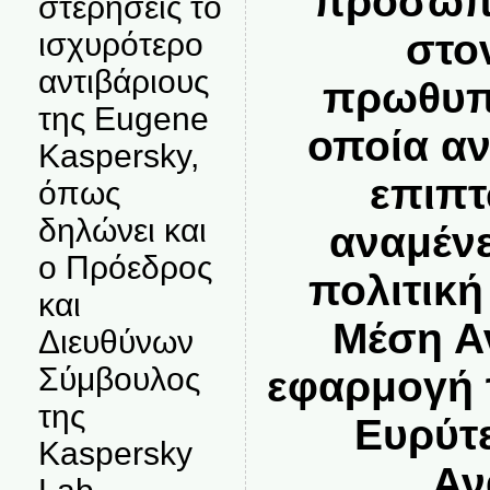
προσωπι
στερήσεις το
ισχυρότερο
στο
αντιβάριους
πρωθυπ
της Eugene
οποία αν
Kaspersky,
επιπτ
όπως
δηλώνει και
αναμένε
ο Πρόεδρος
πολιτικ
και
Μέση Α
Διευθύνων
Σύμβουλος
εφαρμογή 
της
Ευρύτ
Kaspersky
Αν