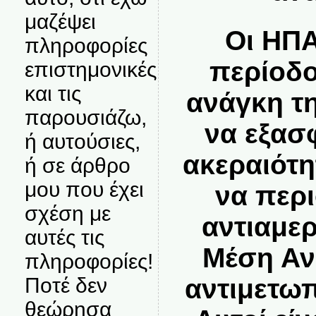
μαζέψει
Οι ΗΠΑ
πληροφορίες
περίοδο
επιστημονικές
και τις
ανάγκη τη
παρουσιάζω,
να εξασ
ή αυτούσιες,
ακεραιότη
ή σε άρθρο
μου που έχει
να περ
σχέση με
αντιαμε
αυτές τις
Μέση Αν
πληροφορίες!
αντιμετωπ
Ποτέ δεν
θεώρησα