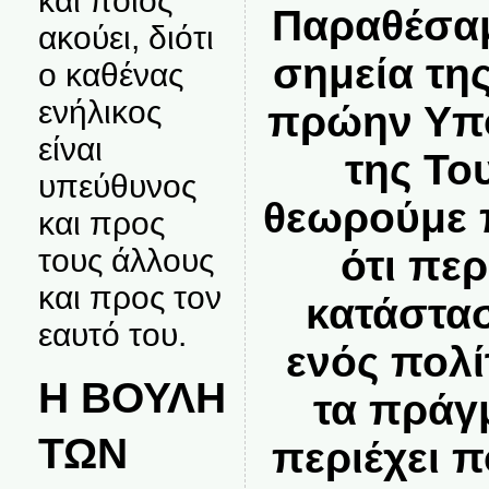
και ποιος
Παραθέσαμ
ακούει, διότι
σημεία τη
ο καθένας
ενήλικος
πρώην Υπ
είναι
της Του
υπεύθυνος
θεωρούμε π
και προς
τους άλλους
ότι πε
και προς τον
κατάστασ
εαυτό του.
ενός πολί
Η ΒΟΥΛΗ
τα πράγ
ΤΩΝ
περιέχει 