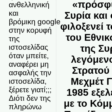
«πρόσφυ
ανθελληνική
και
Συρία και
βρόμικη google
φιλοξενεί 
στην κορυφή
του Εθνι
της
ιστοσελίδας
της Συ
όταν μπείτε,
λεγόμεν
αναφέρει μη
Στρατού 
ασφαλής την
Μεχμέτ Γ
ιστοσελίδα,
ξέρετε γιατί;;;
1985 εξε
Διότι δεν της
με το Κόμ
πληρώνω