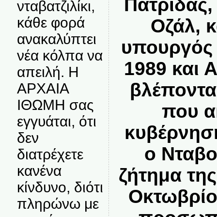
Πατρίδας,
νταβατζιλίκι,
κάθε φορά
Οζάλ, κ
ανακαλύπτει
υπουργός 
νέα κόλπα να
1989 και 
απειλή. Η
βλέποντα
ΑΡΧΑΙΑ
ΙΘΩΜΗ σας
που α
εγγυάται, ότι
κυβέρνηση
δεν
ο Νταβο
διατρέχετε
κανένα
ζήτημα της
κίνδυνο, διότι
Οκτωβρίο
πληρώνω με