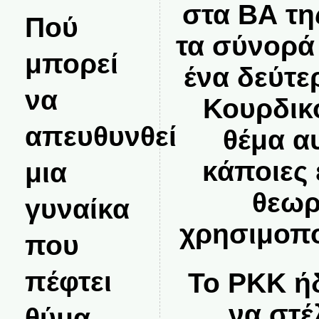
στα ΒΑ τη
Πού
τα σύνορά 
μπορεί
ένα δεύτ
να
Κουρδικ
απευθυνθεί
θέμα α
κάποιες 
μια
θεωρ
γυναίκα
χρησιμοπο
που
πέφτει
Το ΡΚΚ ήδ
να στέ
θύμα