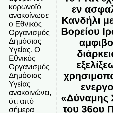
κορωνοϊό
εν ασφα
ανακοίνωσε
Κανδήλι με
ο Εθνικός
Βορείου Ιρ
Οργανισμός
Δημόσιας
αμφιβο
Υγείας. Ο
διάρκε
Εθνικός
εξελίξε
Οργανισμός
χρησιμοπο
Δημόσιας
Υγείας
ενεργο
ανακοινώνει,
«Δύναμης 
ότι από
του 36ου 
σήμερα