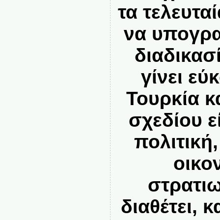
τα τελευταί
να υπογρα
διαδικασ
γίνει εύ
Τουρκία κ
σχεδίου ε
πολιτική
οικο
στρατιω
διαθέτει, κ