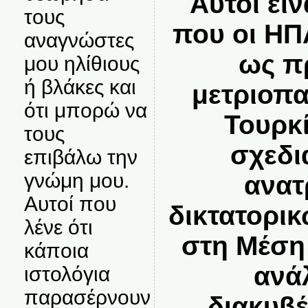
Αυτοί είν
τους
που οι ΗΠ
αναγνώστες
ως π
μου ηλίθιους
ή βλάκες και
μετριοπα
ότι μπορώ να
Τουρκ
τους
σχεδι
επιβάλω την
γνώμη μου.
ανατ
Αυτοί που
δικτατορι
λένε ότι
στη Μέση
κάποια
ανά
ιστολόγια
παρασέρνουν
διακυβ