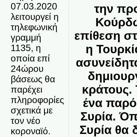
07.03.2020
την πρ
λειτουργεί η
Κούρδω
τηλεφωνική
επίθεση στ
γραμμή
η Τουρκί
1135, η
οποία επί
ασυνείδητ
24ώρου
δημιουρ
βάσεως θα
κράτους.
παρέχει
πληροφορίες
ένα παρό
σχετικά με
Συρία. Όπ
τον νέο
Συρία θα δ
κοροναϊό.