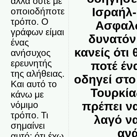
αλλά ούτε με
Ισραήλ-
οποιοδήποτε
τρόπο. Ο
Ασφαλώ
γράφων είμαι
δυνατόν
ένας
κανείς ότι
ανήσυχος
ερευνητής
ποτέ έν
της αλήθειας.
οδηγεί στο
Και αυτό το
Τουρκία
κάνω με
νόμιμο
πρέπει ν
τρόπο. Τι
λαγό ν
σημαίνει
αν
αυτό; ότι έχω