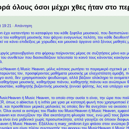
ρά όλους όσοι μέχρι χθες ήταν στο πε
t 19:21
· Απάντηση
 έχει καταντήσει το καταφύγιο του κάθε ξεφτίλα μουσικού, που διαπιστώνει
ιο του καθηγητή μουσικής που ψάχνει εναγωνίως πελάτη, του κάθε διευθυντή
ί να κάνει επιδείξεις με χορωδίες και μουσικά όργανα από ξένους μαθητές μ
ργός μπαινοβγαίνει στο φόρουμ παίρνοντας μέρος σε συζητήσεις μόνο και μ
ν του συνθετών που διασκεδάζουν τελευταία το κοινό τους κάνοντας κακόγ
λ.
icHeaven ή Music Heaven, μόλις κάποιος ρωτήσει το παραμικρό σχετικά με τ
ιπαρώντας τον, προσφέροντας μαθήματα μουσικής με ελαχιστότατη αμοιβή, π
γο αυτό, δεν χρησιμοποιούν ψευδώνυμο, αλλά βάζουν ολόκληρο το ονοματε
 καθηγήτρια μουσικής, καθηγήτρια πιάνου, καθηγητής πιάνου και ανώτερων θ
μουστάκι, καθηγητής βυζαντινής μουσικής (εννοεί ψάλτης, λες και υπάρχει 
MusicHeaven ή Music Heaven, το οποίο στην ουσία τι είναι, την ώρα που παίζ
 όπως ο abiectus ή η ixthis μια γρια με κατσαρή φωνή που χρησιμοποιεί 
ιά, και προσθέτουν μερικές μαλακίες τις οποίες δεν θα ανεχόταν να ακούσει
 Όλοι αυτοί οι αστέρες του Radio του MusicHeaven ή Music Heaven, εμφανίζ
aven και συνεχίζουν την ίδια ακατάσχετη φλυαρία τους, ενώ μαζί τους βρίσ
a είναι ένα μηδενικό χωρίς προσωπικότητα, απλά γαυγίζει σε όποιον διαφ
ven ή Music Heaven. Εξάλλου η mary_omikron έχει φτάσει στον ανώτερο β
υναίκα και είναι πλέον συντονιστής του φορουμ του MusicHeaven ή Music H