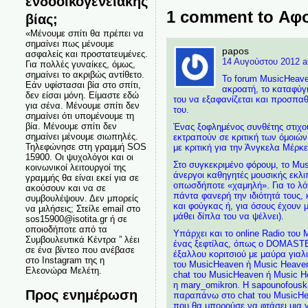
ενδοοικογενειακής
1 comment to Αφο
βίας;
«Μένουμε σπίτι θα πρέπει να
σημαίνει πως μένουμε
papos
ασφαλείς και προστατευμένες.
14 Αυγούστου 2012 a
Για πολλές γυναίκες, όμως,
σημαίνει το ακριβώς αντίθετο.
To forum MusicHeaven
Εάν υφίστασαι βία στο σπίτι,
ακροατή, το καταφύγ
δεν είσαι μόνη. Είμαστε εδώ
του να εξαφανίζεται και προσπαθε
για σένα. Μένουμε σπίτι δεν
του.
σημαίνει ότι υπομένουμε τη
βία. Μένουμε σπίτι δεν
Ένας ξοφλημένος συνθέτης στιχου
σημαίνει μένουμε σιωπηλές.
εκτραπούν σε κριτική των όμοιώ
Τηλεφώνησε στη γραμμή SOS
με κριτική για την Άνγκελα Μέρκε
15900. Οι ψυχολόγοι και οι
Στο συγκεκριμένο φόρουμ, το Mus
κοινωνικοί λειτουργοί της
άνεργοι καθηγητές μουσικής εκλ
γραμμής θα είναι εκεί για σε
οπωσδήποτε «χαμηλή». Για το λό
ακούσουν και να σε
πάντα φανερή την ιδιότητά τους,
συμβουλέψουν. Δεν μπορείς
και φούγκας ή, για όσους έχουν 
να μιλήσεις; Στείλε email στο
μάθει δίπλα του να ψέλνει).
sos15900@isotita.gr ή σε
οποιοδήποτε από τα
Υπάρχει και το online Radio του 
Συμβουλευτικά Κέντρα ” λέει
ένας ξεφτίλας, όπως ο DOMASTER,
σε ένα βίντεο που ανέβασε
έξαλλου κοριτσιού με μαύρα γιαλ
στο Instagram της η
του MusicHeaven ή Music Heaven.
Ελεονώρα Μελέτη.
chat του MusicHeaven ή Music He
η mary_omikron. Η sapounofousk
Προς ενημέρωση
παραπάνω στο chat του MusicHea
που θα μπορούσε να φτάσει μια γ