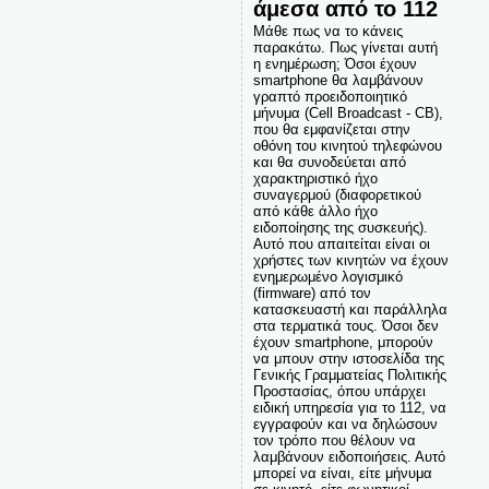
άμεσα από το 112
Μάθε πως να το κάνεις
παρακάτω. Πως γίνεται αυτή
η ενημέρωση; Όσοι έχουν
smartphone θα λαμβάνουν
γραπτό προειδοποιητικό
μήνυμα (Cell Broadcast - CB),
που θα εμφανίζεται στην
οθόνη του κινητού τηλεφώνου
και θα συνοδεύεται από
χαρακτηριστικό ήχο
συναγερμού (διαφορετικού
από κάθε άλλο ήχο
ειδοποίησης της συσκευής).
Αυτό που απαιτείται είναι οι
χρήστες των κινητών να έχουν
ενημερωμένο λογισμικό
(firmware) από τον
κατασκευαστή και παράλληλα
στα τερματικά τους. Όσοι δεν
έχουν smartphone, μπορούν
να μπουν στην ιστοσελίδα της
Γενικής Γραμματείας Πολιτικής
Προστασίας, όπου υπάρχει
ειδική υπηρεσία για το 112, να
εγγραφούν και να δηλώσουν
τον τρόπο που θέλουν να
λαμβάνουν ειδοποιήσεις. Αυτό
μπορεί να είναι, είτε μήνυμα