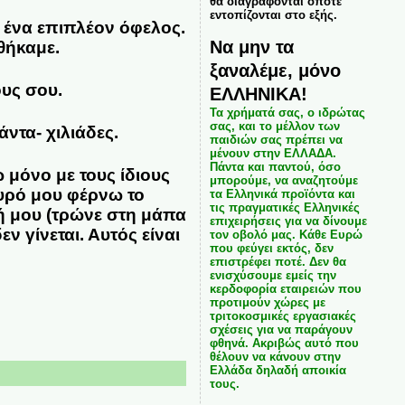
θα διαγράφονται όποτε
εντοπίζονται στο εξής.
ι ένα επιπλέον όφελος.
Να μην τα
θήκαμε.
ξαναλέμε, μόνο
ους σου.
ΕΛΛΗΝΙΚΑ!
Τα χρήματά σας, ο ιδρώτας
σας, και το μέλλον των
άντα- χιλιάδες.
παιδιών σας πρέπει να
μένουν στην ΕΛΛΑΔΑ.
Πάντα και παντού, όσο
 μόνο με τους ίδιους
μπορούμε, να αναζητούμε
γυρό μου φέρνω το
τα Ελληνικά προϊόντα και
τις πραγματικές Ελληνικές
ή μου (τρώνε στη μάπα
επιχειρήσεις για να δίνουμε
εν γίνεται. Αυτός είναι
τον οβολό μας. Κάθε Ευρώ
που φεύγει εκτός, δεν
επιστρέφει ποτέ. Δεν θα
ενισχύσουμε εμείς την
κερδοφορία εταιρειών που
προτιμούν χώρες με
τριτοκοσμικές εργασιακές
σχέσεις για να παράγουν
φθηνά. Ακριβώς αυτό που
θέλουν να κάνουν στην
Ελλάδα δηλαδή αποικία
τους.