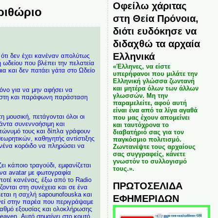
Οφείλω χάριτας
ριθώριο
στη Θεία Πρόνοια,
διότι ευδόκησε να
διδαχθώ τα αρχαία
Ελληνικά
 ότι δεν έχει κανέναν απολύτως
 ωδείου που βλέπει την πελατεία
«Έλληνες, να είστε
ια και δεν πατάει γάτα στο Ωδείο
υπερήφανοι που μιλάτε την
Ελληνική γλώσσα ζωντανή
και μητέρα όλων των άλλων
όνο για να μην αφήσει να
γλωσσών. Μη την
ουστη και παράφωνη παράσταση
παραμελείτε, αφού αυτή
είναι ένα από τα λίγα αγαθά
η μουσική, πετάγονται όλοι οι
που μας έχουν απομείνει
άντα συνεννοήσιμη και
και ταυτόχρονα το
πώνυμό τους και δίπλα γράφουν
διαβατήριό σας για τον
εωρητικών, καθηγητής αντίστιξης
παγκόσμιο πολιτισμό.
κανένα κορόιδο να πληρώσει να
Ζωντανέψτε τους αρχαίους
σας συγγραφείς, κάνετε
γνωστόν το συλλογισμό
ει κάποιο τραγούδι, εμφανίζεται
τους.».
ένα avatar με φωτογραφία
 ποτέ κανένας, έξω από το Radio
ΠΡΩΤΟΣΕΛΙΔΑ
ονται στη συνέχεια και σε ένα
κεται η σαχλή sapounofouska και
ΕΦΗΜΕΡΙΔΩΝ
ωνεί στην παρέα που περιγράψαμε
αθμό εξουσίας και ολοκλήρωσης
eaven. Αυτό σημαίνει στο κουτό