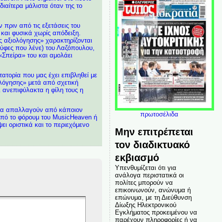
διαίτερα μάλιστα όταν της το
 πριν από τις εξετάσεις του
 και φυσικά χωρίς απόδειξη.
ς αξιολόγησης» χαρακτηρίζονται
ρούφες που λένε) του Λαζόπουλου,
«Σπείρα» του και αμολάει
ατορία που μας έχει επιβληθεί με
ολόγησης» μετά από σχετική
 ανεπιφύλακτα η φίλη τους η
 να απαλλαγούν από κάποιον
πρωτοσέλιδα
 από το φόρουμ του MusicHeaven ή
ει οριστικά και το περιεχόμενο
Μην επιτρέπεται
τον διαδικτυακό
εκβιασμό
Υπενθυμίζεται ότι για
ανάλογα περιστατικά οι
πολίτες μπορούν να
επικοινωνούν, ανώνυμα ή
επώνυμα, με τη Διεύθυνση
Δίωξης Ηλεκτρονικού
Εγκλήματος προκειμένου να
παρέχουν πληροφορίες ή να