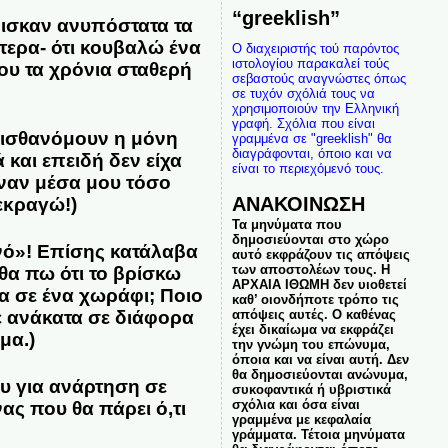
“greeklish”
ισκαν ανυπόστατα τα
τερα- ότι κουβαλώ ένα
Ο διαχειριστής τού παρόντος
ιστολογίου παρακαλεί τούς
ου τα χρόνια σταθερή
σεβαστούς αναγνώστες όπως
σε τυχόν σχόλιά τους να
χρησιμοποιούν την Ελληνική
γραφή. Σχόλια που είναι
 αισθανόμουν η μόνη
γραμμένα σε "greeklish" θα
διαγράφονται, όποιο και να
 και επειδή δεν είχα
είναι το περιεχόμενό τους.
εναν μέσα μου τόσο
ΑΝΑΚΟΙΝΩΣΗ
εκραγώ!)
Τα μηνύματα που
δημοσιεύονται στο χώρο
ινό»! Επίσης κατάλαβα
αυτό εκφράζουν τις απόψεις
των αποστολέων τους. Η
θα πω ότι το βρίσκω
ΑΡΧΑΙΑ ΙΘΩΜΗ δεν υιοθετεί
α σε ένα χωράφι; Ποιο
καθ’ οιονδήποτε τρόπο τις
απόψεις αυτές. Ο καθένας
ε ανάκατα σε διάφορα
έχει δικαίωμα να εκφράζει
μα.)
την γνώμη του επώνυμα,
όποια και να είναι αυτή. Δεν
θα δημοσιεύονται ανώνυμα,
υ για ανάρτηση σε
συκοφαντικά ή υβριστικά
σχόλια και όσα είναι
ας που θα πάρει ό,τι
γραμμένα με κεφαλαία
γράμματα. Τέτοια μηνύματα