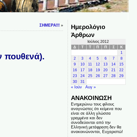
ΣΗΜΕΡΑ!!!
»
Ημερολόγιο
Άρθρων
Ιούλιος 2012
Δ
Τ
Τ
Π
Π
Σ
Κ
1
ν πουθενά).
2
3
4
5
6
7
8
9
10
11
12
13
14
15
16
17
18
19
20
21
22
23
24
25
26
27
28
29
30
31
« Ιούν
Αυγ »
ΑΝΑΚΟΙΝΩΣΗ
Ενημερώνω τους φίλους
αναγνώστες ότι κείμενα που
είναι σε άλλη γλώσσα
γραμμένα και δεν
συνοδεύονται από την
Ελληνική μετάφραση δεν θα
ανακοινώνονται, Ευχαριστώ!