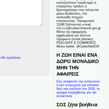
καταγγέλλουν παράνομες ή
επίμεμπτες πράξεις ή
δραστηριότητες που τελούνται
μέσω Διαδικτύου, στα
ακόλουθα στοιχεία
επικοινωνίας: Τηλεφωνικά:
11188 Στέλνοντας e-mail
στο:ccu@cybercrimeunit.gov.gr
Μέσω της εφαρμογής
(application) για έξυπνα
τηλέφωνα (smart phones):
FEELSAFE E-COMMERCE.
Μέσω twitter: @CyberAlertGR.
Η ΖΩΗ ΕΙΝΑΙ ΕΝΑ
υ θα σχολιάσω.
ΔΩΡΟ ΜΟΝΑΔΙΚΟ
ΜΗΝ ΤΗΝ
ΑΦΑΙΡΕΙΣ
Εάν σκέφτεστε την αυτοκτονία
ή εάν ανησυχείτε για κάποιον
δικό σας καλέστε στο 1018, τη
γραμμή παρέμβασης για την
αυτοκτονία.
ΣΟΣ ζήτα βοήθεια