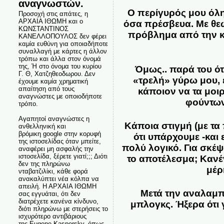
αναγνωστών.
Ο περίγυρός μου όλη
Προσοχή στις απάτες, η
ΑΡΧΑΙΑ ΙΘΩΜΗ και ο
όσα πρέσβευα. Με θεω
ΚΩΝΣΤΑΝΤΙΝΟΣ
πρόβλημα από την κο
ΚΑΝΕΛΛΟΠΟΥΛΟΣ δεν φέρει
καμία ευθύνη για οποιαδήποτε
συναλλαγή με κάρτες η άλλον
τρόπω και άλλα στον όνομά
της, Ή στο όνομα του κυρίου
Όμως.. παρά του ότ
Γ. Θ, Χατζηθεοδωρου. Δεν
«τρελή» γύρω μου, ε
έχουμε καμία χρηματική
απαίτηση από τους
κάποιον να τα μοιρ
αναγνώστες με οποιοδήποτε
φούντων
τρόπο.
Αγαπητοί αναγνώστες η
Κάποια στιγμή (με τα
ανθελληνική και
βρόμικη google στην κορυφή
ότι υπάρχουμε -και 
της ιστοσελίδας όταν μπείτε,
πολύ λογικό. Για σκέ
αναφέρει μη ασφαλής την
ιστοσελίδα, ξέρετε γιατί;;; Διότι
το αποτέλεσμα; Κανέ
δεν της πληρώνω
μέρ
νταβατζιλίκι, κάθε φορά
ανακαλύπτει νέα κόλπα να
απειλή. Η ΑΡΧΑΙΑ ΙΘΩΜΗ
Μετά την αναλαμπ
σας εγγυάται, ότι δεν
διατρέχετε κανένα κίνδυνο,
μπλογκς. Ήξερα ότι 
διότι πληρώνω με στερήσεις το
ισχυρότερο αντιβάριους
της Eugene Kaspersky, όπως