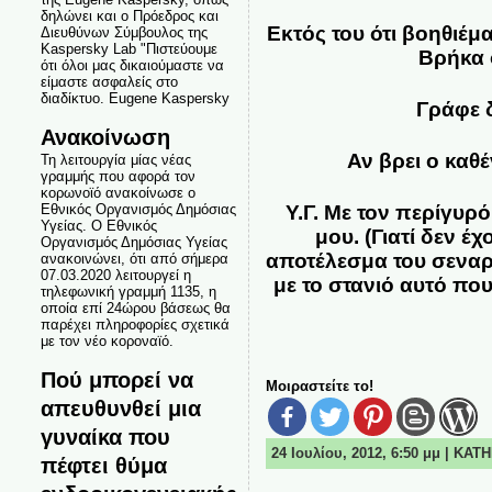
δηλώνει και ο Πρόεδρος και
Εκτός του ότι βοηθιέμα
Διευθύνων Σύμβουλος της
Kaspersky Lab "Πιστεύουμε
Βρήκα ό
ότι όλοι μας δικαιούμαστε να
είμαστε ασφαλείς στο
διαδίκτυο. Eugene Kaspersky
Γράφε δ
Ανακοίνωση
Αν βρει ο καθέ
Τη λειτουργία μίας νέας
γραμμής που αφορά τον
κορωνοϊό ανακοίνωσε ο
Εθνικός Οργανισμός Δημόσιας
Υ.Γ. Με τον περίγυρ
Υγείας. Ο Εθνικός
μου. (Γιατί δεν 
Οργανισμός Δημόσιας Υγείας
αποτέλεσμα του σεναρ
ανακοινώνει, ότι από σήμερα
07.03.2020 λειτουργεί η
με το στανιό αυτό που 
τηλεφωνική γραμμή 1135, η
οποία επί 24ώρου βάσεως θα
παρέχει πληροφορίες σχετικά
με τον νέο κοροναϊό.
Πού μπορεί να
Μοιραστείτε το!
απευθυνθεί μια
γυναίκα που
24 Ιουλίου, 2012, 6:50 μμ | ΚΑ
πέφτει θύμα