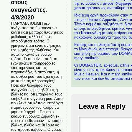
στους
της το μυαλό ότι μπορεί διαγράφε
χαρακτηρίσουν ως ανεπιθύμητο ο
αναγνώστες.
Ιδιαίτερη οργή προκαλούν στην m
4/8/2020
πτυχίου Ειδικού Αρμονίας, Αντίσ
Η ΑΡΧΑΙΑ ΙΘΩΜΗ δεν
Τέτοια κομμάτια συζητήσεων διαγ
ανάγκασε ποτέ κανένα να
επίσης οποιεσδήποτε κριτικές γί
κάνει κάτι με παραπλανητικές
του Κραουνάκη (αυτός παίρνει κα
μεθόδους, αλλά ούτε με
κακόφωνα ουρλιαχτά προς τον ουρ
οποιοδήποτε τρόπο. Ο
Επίσης και η ελαχιστότατη δυσμεν
γράφων είμαι ένας ανήσυχος
το Μνημόνιο), συνεπιφέρει διαγρ
ερευνητής της αλήθειας. Και
εισήγηση της ομάδας των DOMASTE
αυτό το κάνω με νόμιμο
mary_omikron.
τρόπο. Τι σημαίνει αυτό; ότι
έχω μαζέψει πληροφορίες
Οι DOMASTER, abiectus, ixthis 
επιστημονικές και τις
είναι να τον προκαλούν με οποιο
παρουσιάζω, ή αυτούσιες, ή
Music Heaven. Και η mary_omikron
σε άρθρο μου που έχει σχέση
των ποστ και δεν θα υποψιαστεί ο
με αυτές τις πληροφορίες!
Ποτέ δεν θεώρησα τους
αναγνώστες μου ηλίθιους ή
βλάκες και ότι μπορώ να τους
επιβάλω την γνώμη μου. Αυτοί
που λένε ότι κάποια ιστολόγια
Leave a Reply
παρασέρνουν τον κόσμο να
μην πειθαρχεί… Για ποιο
κόσμο εννοούν;;; Δηλαδή εκ
προοιμίου θεωρούν τον κόσμο
βλάκα, ηλίθιο και θέλουν να
τον προστατέψουν;;; Ο νόμος