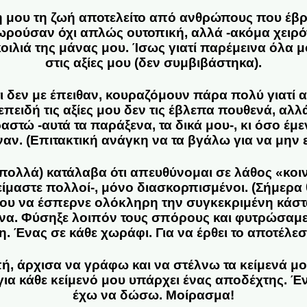
 μου τη ζωή αποτελείτο από ανθρώπους που έβρ
ρούσαν όχι απλώς ουτοπική, αλλά -ακόμα χειρό
ιλιά της μάνας μου. Ίσως γιατί παρέμεινα όλα μ
στις αξίες μου (δεν συμβιβάστηκα).
ι δεν με έπειθαν, κουραζόμουν πάρα πολύ γιατί
πειδή τις αξίες μου δεν τις έβλεπα πουθενά, αλλά
αστώ -αυτά τα παράξενα, τα δικά μου-, κι όσο έμ
αν. (Επιτακτική ανάγκη να τα βγάλω για να μην 
 πολλά) κατάλαβα ότι απευθύνομαι σε λάθος «κο
είμαστε πολλοί-, μόνο διασκορπισμένοι. (Σήμερα 
ψου να έσπερνε ολόκληρη την συγκεκριμένη κάστ
να. Φύσηξε λοιπόν τους σπόρους και φυτρώσαμ
η. Ένας σε κάθε χωράφι. Για να έρθει το αποτέλεσ
ή, άρχισα να γράφω και να στέλνω τα κείμενά μο
για κάθε κείμενό μου υπάρχει ένας αποδέχτης. Έν
έχω να δώσω. Μοίρασμα!