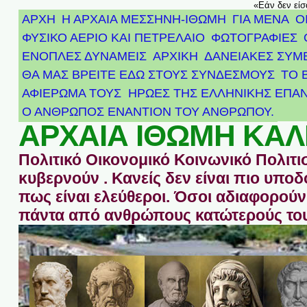
«Εάν δεν είσ
ΑΡΧΗ
Η ΑΡΧΑΙΑ ΜΕΣΣΗΝΗ-ΙΘΩΜΗ
ΓΙΑ ΜΕΝΑ
Ο
ΦΥΣΙΚΟ ΑΕΡΙΟ ΚΑΙ ΠΕΤΡΕΛΑΙΟ
ΦΩΤΟΓΡΑΦΙΕΣ
ΕΝΟΠΛΕΣ ΔΥΝΑΜΕΙΣ
ΑΡΧΙΚΉ
ΔΑΝΕΙΑΚΕΣ ΣΥΜ
ΘΑ ΜΑΣ ΒΡΕΙΤΕ ΕΔΩ ΣΤΟΥΣ ΣΥΝΔΕΣΜΟΥΣ
ΤΟ 
ΑΦΙΈΡΩΜΑ ΤΟΥΣ ΉΡΩΕΣ ΤΗΣ ΕΛΛΗΝΙΚΉΣ ΕΠΑΝ
Ο ΑΝΘΡΩΠΟΣ ΕΝΑΝΤΙΟΝ ΤΟΥ ΑΝΘΡΩΠΟΥ.
ΑΡΧΑΙΑ ΙΘΩΜΗ ΚΑΛ
Πολιτικό Οικονομικό Κοινωνικό Πολιτι
κυβερνούν . Κανείς δεν είναι πιο υπ
πως είναι ελεύθεροι. Όσοι αδιαφορούν 
πάντα από ανθρώπους κατώτερούς του