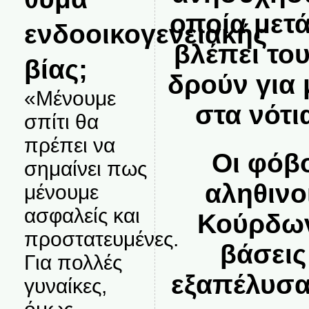
οποία μετ
ενδοοικογενειακής
βλέπει το
βίας;
δρούν για
«Μένουμε
στα νότι
σπίτι θα
πρέπει να
Οι φόβο
σημαίνει πως
αληθινο
μένουμε
ασφαλείς και
Κούρδων
προστατευμένες.
βάσεις
Για πολλές
εξαπέλυσα
γυναίκες,