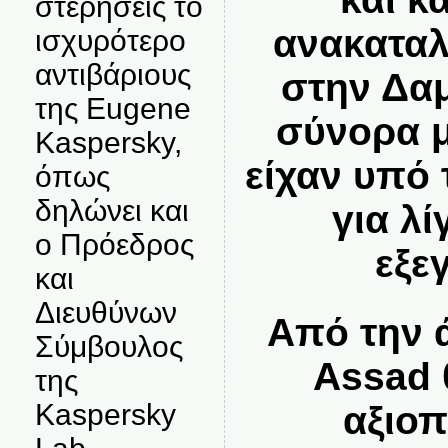
στερήσεις το
ανακαταλ
ισχυρότερο
αντιβάριους
στην Δα
της Eugene
σύνορα μ
Kaspersky,
είχαν υπό 
όπως
δηλώνει και
για λί
ο Πρόεδρος
εξε
και
Διευθύνων
Από την 
Σύμβουλος
Assad 
της
Kaspersky
αξιοπ