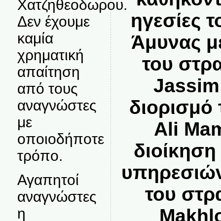
Χατζηθεοδωρου.
ηγεσίες 
Δεν έχουμε
καμία
Άμυνας μ
χρηματική
του στρ
απαίτηση
Jassim 
από τους
διορισμό
αναγνώστες
με
Ali Ma
οποιοδήποτε
διοίκηση
τρόπο.
υπηρεσιών
Αγαπητοί
του στρ
αναγνώστες
η
Makhl