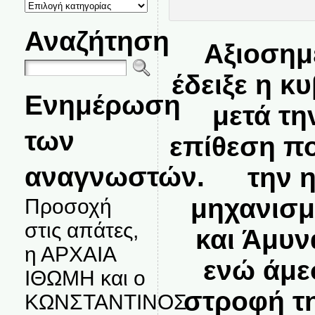
ΚΑΤΗΓΟΡΙΕΣ
ΘΕΜΑΤΩΝ
Αναζήτηση
Αξιοσημ
έδειξε η 
Ενημέρωση
μετά τη
των
επίθεση π
αναγνωστών.
την 
μηχανισμ
Προσοχή
στις απάτες,
και Άμυν
η ΑΡΧΑΙΑ
ενώ άμε
ΙΘΩΜΗ και ο
στροφή τ
ΚΩΝΣΤΑΝΤΙΝΟΣ