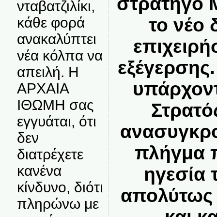
στρατηγό 
νταβατζιλίκι,
το νέο 
κάθε φορά
ανακαλύπτει
επιχειρή
νέα κόλπα να
εξέγερσης
απειλή. Η
υπάρχοντ
ΑΡΧΑΙΑ
ΙΘΩΜΗ σας
Στρατό
εγγυάται, ότι
ανασυγκρο
δεν
πλήγμα π
διατρέχετε
κανένα
ηγεσία 
κίνδυνο, διότι
απολύτως 
πληρώνω με
και κ