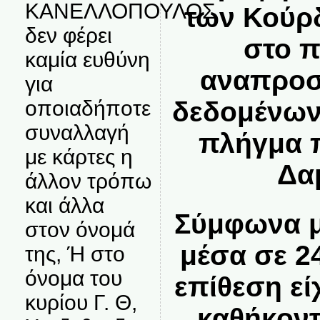
ΚΑΝΕΛΛΟΠΟΥΛΟΣ
των Κούρ
δεν φέρει
στο π
καμία ευθύνη
αναπροσ
για
οποιαδήποτε
δεδομένων
συναλλαγή
πλήγμα π
με κάρτες η
Δα
άλλον τρόπω
και άλλα
Σύμφωνα μ
στον όνομά
μέσα σε 2
της, Ή στο
όνομα του
επίθεση εί
κυρίου Γ. Θ,
καθήκοντ