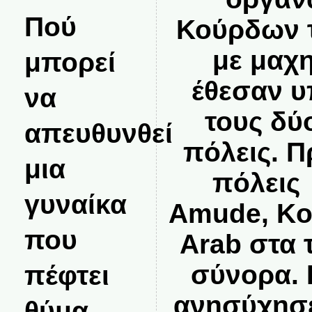
Πού
Κούρδων τ
με μαχ
μπορεί
έθεσαν υ
να
τους δύ
απευθυνθεί
πόλεις. Πρ
μια
πόλεις 
γυναίκα
Amude, Ko
που
Arab στα 
πέφτει
σύνορα. 
ανησύχησε
θύμα