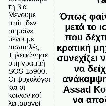
Ya
τη βία.
Μένουμε
Όπως φαίν
σπίτι δεν
μετά το 
σημαίνει
που δέχτ
μένουμε
κρατική μ
σιωπηλές.
Τηλεφώνησε
συνεχίζει ν
στη γραμμή
να δεί
SOS 15900.
ανάκαμψη
Οι ψυχολόγοι
και οι
Assad Κο
κοινωνικοί
να αποδ
λειτουργοί