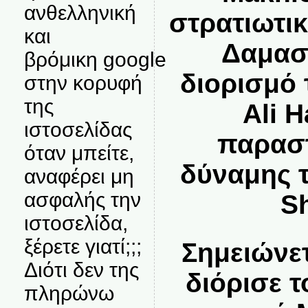
ανθελληνική
στρατιωτικ
και
Δαμασ
βρόμικη google
διορισμό
στην κορυφή
της
Ali 
ιστοσελίδας
παραστ
όταν μπείτε,
δύναμης 
αναφέρει μη
ασφαλής την
S
ιστοσελίδα,
ξέρετε γιατί;;;
Σημειώνετ
Διότι δεν της
διόρισε 
πληρώνω