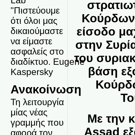
Lab
στρατιω
"Πιστεύουμε
Κούρδων 
ότι όλοι μας
είσοδο μα
δικαιούμαστε
να είμαστε
στην Συρί
ασφαλείς στο
του συρια
διαδίκτυο. Eugene
βάση εξ
Kaspersky
Κούρδω
Ανακοίνωση
Το
Τη λειτουργία
μίας νέας
Με την 
γραμμής που
Assad εξ
αφορά τον