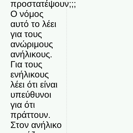
προστατέψουν;;;
Ο νόμος
αυτό το λέει
για τους
ανώριμους
ανήλικους.
Για τους
ενήλικους
λέει ότι είναι
υπεύθυνοι
για ότι
πράττουν.
Στον ανήλικο