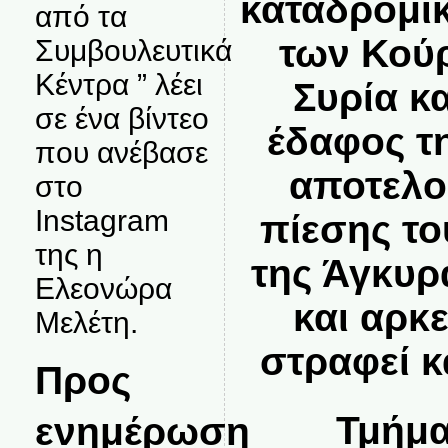
καταδρομικ
από τα
των Κού
Συμβουλευτικά
Κέντρα ” λέει
Συρία κα
σε ένα βίντεο
έδαφος τ
που ανέβασε
αποτελο
στο
Instagram
πίεσης το
της η
της Άγκυρ
Ελεονώρα
και αρκε
Μελέτη.
στραφεί κ
Προς
ενημέρωση
Τμήμα