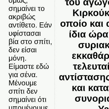
όμως,
του αγωγ
σημαίνει το
Κιρκούκ
ακριβώς
οποίο και 
αντίθετο. Εάν
ίδια ώρα
υφίστασαι
βία στο σπίτι,
συριακ
δεν είσαι
εκκαθάρ
μόνη.
τελευτα
Είμαστε εδώ
για σένα.
αντίσταση
Μένουμε
και κατ
σπίτι δεν
συνορι
σημαίνει ότι
υπομένουμε