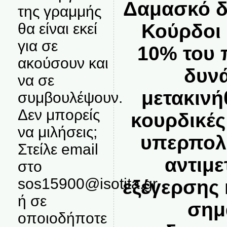
Δαμασκό δ
της γραμμής
Κούρδοι 
θα είναι εκεί
για σε
10% του 
ακούσουν και
δυνά
να σε
μετακινή
συμβουλέψουν.
Δεν μπορείς
κουρδικές
να μιλήσεις;
υπερπολύ
Στείλε email
αντιμ
στο
sos15900@isotita.gr
εξέγερσης 
ή σε
σημ
οποιοδήποτε