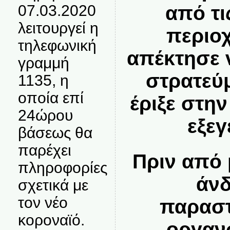
07.03.2020
από τι
λειτουργεί η
περιο
τηλεφωνική
απέκτησε 
γραμμή
στρατεύ
1135, η
οποία επί
έριξε στη
24ώρου
εξε
βάσεως θα
παρέχει
Πριν από 
πληροφορίες
άνδ
σχετικά με
τον νέο
παραστ
κοροναϊό.
οργαν