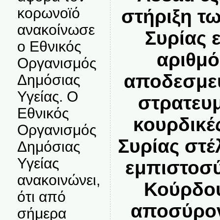
κορωνοϊό
στήριξη τ
ανακοίνωσε
Συρίας 
ο Εθνικός
αριθμό
Οργανισμός
αποδεσμεύ
Δημόσιας
Υγείας. Ο
στρατευ
Εθνικός
κουρδικέ
Οργανισμός
Συρίας στ
Δημόσιας
Υγείας
εμπιστοσύ
ανακοινώνει,
Κούρδου
ότι από
αποσύρον
σήμερα