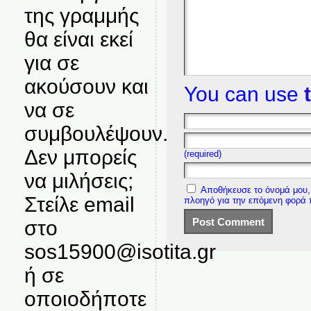
της γραμμής
θα είναι εκεί
για σε
ακούσουν και
You can use
να σε
συμβουλέψουν.
Δεν μπορείς
(required)
να μιλήσεις;
Αποθήκευσε το όνομά μου, 
Στείλε email
πλοηγό για την επόμενη φορά
στο
sos15900@isotita.gr
ή σε
οποιοδήποτε