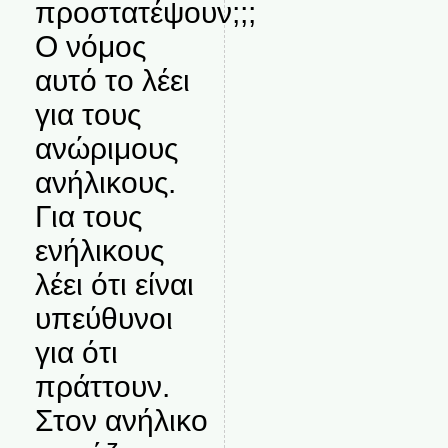
προστατέψουν;;;
Ο νόμος
αυτό το λέει
για τους
ανώριμους
ανήλικους.
Για τους
ενήλικους
λέει ότι είναι
υπεύθυνοι
για ότι
πράττουν.
Στον ανήλικο