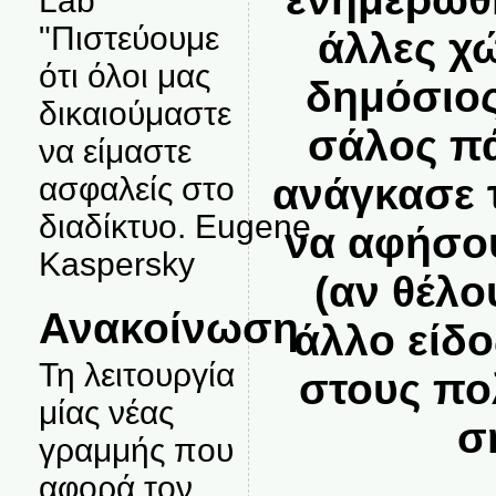
Lab
"Πιστεύουμε
άλλες χώ
ότι όλοι μας
δημόσιος
δικαιούμαστε
σάλος πά
να είμαστε
ανάγκασε 
ασφαλείς στο
διαδίκτυο. Eugene
να αφήσου
Kaspersky
(αν θέλο
Ανακοίνωση
άλλο είδ
Τη λειτουργία
στους πολ
μίας νέας
σ
γραμμής που
αφορά τον