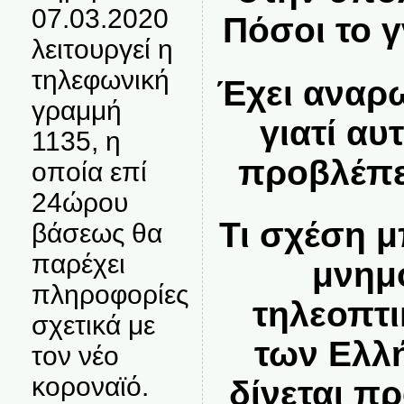
07.03.2020
Πόσοι το 
λειτουργεί η
τηλεφωνική
Έχει αναρ
γραμμή
γιατί αυ
1135, η
προβλέπε
οποία επί
24ώρου
Τι σχέση μ
βάσεως θα
παρέχει
μνημό
πληροφορίες
τηλεοπτι
σχετικά με
των Ελλή
τον νέο
κοροναϊό.
δίνεται π