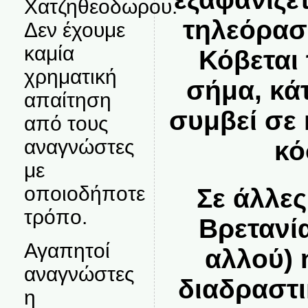
Χατζηθεοδωρου.
τηλεόρασ
Δεν έχουμε
καμία
Κόβεται
χρηματική
σήμα, κάτ
απαίτηση
συμβεί σε
από τους
αναγνώστες
κ
με
οποιοδήποτε
Σε άλλε
τρόπο.
Βρετανί
Αγαπητοί
αλλού) 
αναγνώστες
διαδραστι
η