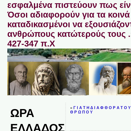
εσφαλμένα πιστεύουν πως είνα
Όσοι αδιαφορούν για τα κοινά 
καταδικασμένοι να εξουσιάζον
ανθρώπους κατώτερούς τους 
427-347 π.Χ
«
Γ Ι Α Τ Η Δ Ι Α Φ Θ Ο Ρ Α Τ Ο Υ
ΩΡΑ
Θ Ρ Ω Π Ο Υ
ΕΛΛΑΔΟΣ