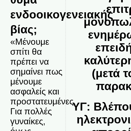
επιτ
ενδοοικογενειακής
μονοπωλ
βίας;
ενημέρ
«Μένουμε
επειδή
σπίτι θα
καλύτερ
πρέπει να
σημαίνει πως
(μετά τ
μένουμε
παρακ
ασφαλείς και
προστατευμένες.
ΥΓ: Βλέπου
Για πολλές
ηλεκτρονι
γυναίκες,