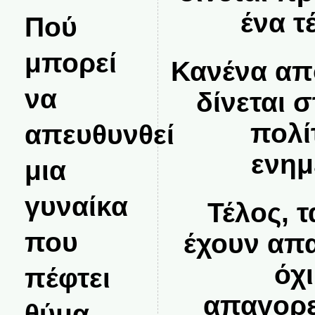
ένα τ
Πού
μπορεί
Κανένα απ
να
δίνεται 
πολί
απευθυνθεί
ενημ
μια
γυναίκα
Τέλος, 
που
έχουν απα
όχι
πέφτει
απαγορε
θύμα