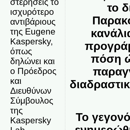
στερήσεις το
το δ
ισχυρότερο
Παρακο
αντιβάριους
της Eugene
κανάλια
Kaspersky,
προγράμ
όπως
πόση ώ
δηλώνει και
παραγγ
ο Πρόεδρος
και
διαδραστι
Διευθύνων
Σύμβουλος
της
Το γεγονό
Kaspersky
ενημερώθη