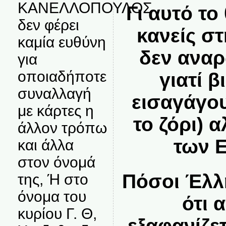
ΚΑΝΕΛΛΟΠΟΥΛΟΣ
Γι αυτό το
δεν φέρει
κανείς σ
καμία ευθύνη
δεν αναρ
για
οποιαδήποτε
γιατί 
συναλλαγή
εισαγάγου
με κάρτες η
το ζόρι) 
άλλον τρόπω
των 
και άλλα
στον όνομά
Πόσοι Έλλ
της, Ή στο
όνομα του
ότι 
κυρίου Γ. Θ,
εξαφανίζε