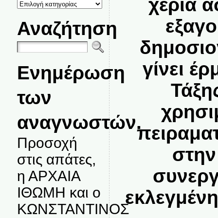
χέρια 
ΚΑΤΗΓΟΡΙΕΣ
ΘΕΜΑΤΩΝ
εξαγ
Αναζήτηση
δημοσιο
γίνει έρ
Ενημέρωση
Τάξη
των
χρησι
αναγνωστών.
πειραμα
Προσοχή
στην
στις απάτες,
συνεργ
η ΑΡΧΑΙΑ
ΙΘΩΜΗ και ο
εκλεγμένη
ΚΩΝΣΤΑΝΤΙΝΟΣ