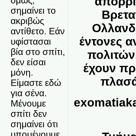
απορρί
όμως,
σημαίνει το
Βρετα
ακριβώς
Ολλανδ
αντίθετο. Εάν
έντονες α
υφίστασαι
βία στο σπίτι,
πολιτών
δεν είσαι
έχουν πρ
μόνη.
πλασά
Είμαστε εδώ
για σένα.
exomatiak
Μένουμε
σπίτι δεν
σημαίνει ότι
υπομένουμε