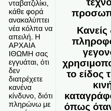
τεχν
νταβατζιλίκι,
κάθε φορά
προσωπι
ανακαλύπτει
νέα κόλπα να
Κανείς 
απειλή. Η
πληροφο
ΑΡΧΑΙΑ
γεγον
ΙΘΩΜΗ σας
χρησιμοπο
εγγυάται, ότι
δεν
το είδος 
διατρέχετε
κιν
κανένα
καταγράφ
κίνδυνο, διότι
πληρώνω με
όπως όταν