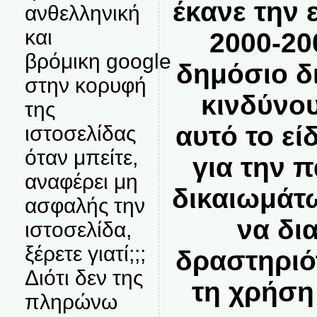
έκανε την 
ανθελληνική
και
2000-20
βρόμικη google
δημόσιο δ
στην κορυφή
κινδύνο
της
αυτό το ε
ιστοσελίδας
όταν μπείτε,
για την 
αναφέρει μη
δικαιωμάτ
ασφαλής την
να δι
ιστοσελίδα,
ξέρετε γιατί;;;
δραστηριό
Διότι δεν της
τη χρήση
πληρώνω