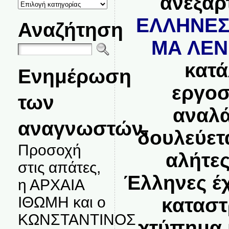
ανεξαρ
ΚΑΤΗΓΟΡΙΕΣ
ΘΕΜΑΤΩΝ
ΕΛΛΗΝΕΣ
Αναζήτηση
ΜΑ ΛΕΝ
κατά
Ενημέρωση
εργοσ
των
αναλά
αναγνωστών.
δουλεύετα
Προσοχή
αλήτε
στις απάτες,
Έλληνες έχ
η ΑΡΧΑΙΑ
ΙΘΩΜΗ και ο
καταστ
ΚΩΝΣΤΑΝΤΙΝΟΣ
χτύπημα 