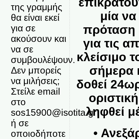
επικρατού
της γραμμής
μία να
θα είναι εκεί
για σε
πρόταση 
ακούσουν και
για τις α
να σε
κλείσιμο 
συμβουλέψουν.
σήμερα 
Δεν μπορείς
να μιλήσεις;
δοθεί 24ω
Στείλε email
οριστικ
στο
ληφθεί μ
sos15900@isotita.gr
ή σε
• Ανεξά
οποιοδήποτε