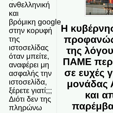
ανθελληνική
και
βρόμικη google
Η κυβέρνη
στην κορυφή
προφανώς 
της
ιστοσελίδας
της λόγου
όταν μπείτε,
ΠΑΜΕ περι
αναφέρει μη
σε ευχές γ
ασφαλής την
ιστοσελίδα,
μονάδας
ξέρετε γιατί;;;
και α
Διότι δεν της
παρέμβα
πληρώνω