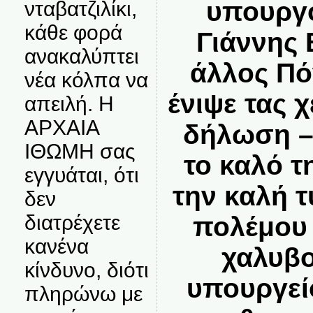
υπουργό
νταβατζιλίκι,
κάθε φορά
Γιάννης
ανακαλύπτει
άλλος Πό
νέα κόλπα να
ένιψε τας χ
απειλή. Η
ΑΡΧΑΙΑ
δήλωση –
ΙΘΩΜΗ σας
το καλό τ
εγγυάται, ότι
την καλή 
δεν
διατρέχετε
πολέμου 
κανένα
χαλυβο
κίνδυνο, διότι
υπουργεί
πληρώνω με