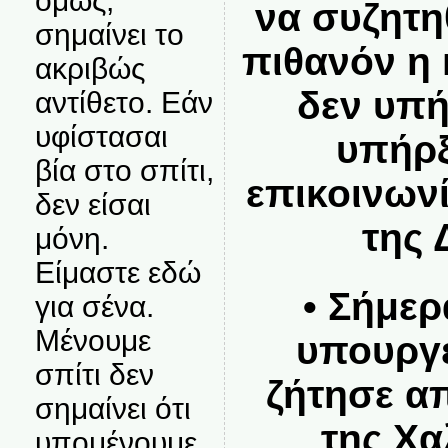
όμως,
να συζητηθ
σημαίνει το
πιθανόν η
ακριβώς
δεν υπή
αντίθετο. Εάν
υφίστασαι
υπήρξ
βία στο σπίτι,
επικοινων
δεν είσαι
της 
μόνη.
Είμαστε εδώ
• Σήμερ
για σένα.
Μένουμε
υπουργε
σπίτι δεν
ζήτησε α
σημαίνει ότι
της Χα
υπομένουμε