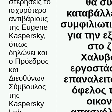
θα συ
στερήσεις το
ισχυρότερο
καταβάλλ
αντιβάριους
συμφιλιωτ
της Eugene
για την 
Kaspersky,
όπως
στο 
δηλώνει και
Χαλυβ
ο Πρόεδρος
εργοστά
και
επαναλειτ
Διευθύνων
Σύμβουλος
όφελος 
της
οικον
Kaspersky