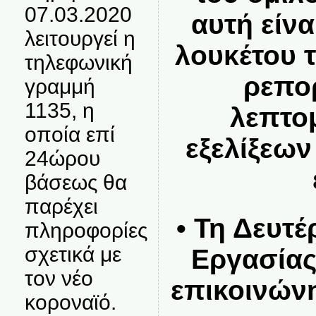
07.03.2020
αυτή είν
λειτουργεί η
λουκέτου 
τηλεφωνική
ρεπορ
γραμμή
1135, η
λεπτο
οποία επί
εξελίξεων
24ώρου
βάσεως θα
παρέχει
• Τη Δευτ
πληροφορίες
σχετικά με
Εργασίας
τον νέο
επικοινών
κοροναϊό.