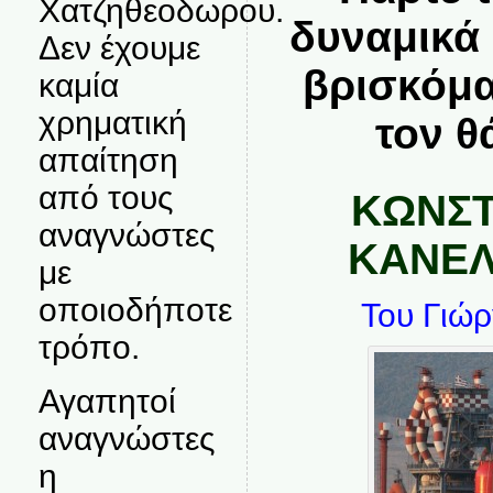
Χατζηθεοδωρου.
δυναμικά 
Δεν έχουμε
βρισκόμα
καμία
χρηματική
τον θ
απαίτηση
από τους
ΚΩΝΣΤ
αναγνώστες
ΚΑΝΕ
με
οποιοδήποτε
Του Γιώ
τρόπο.
Αγαπητοί
αναγνώστες
η