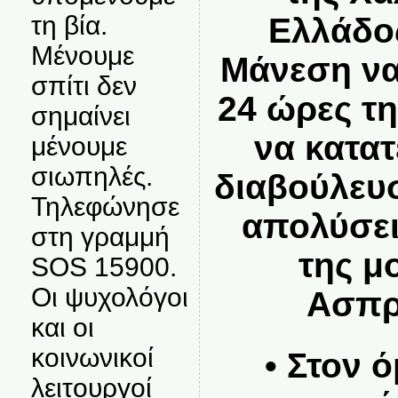
τη βία.
Ελλάδο
Μένουμε
Μάνεση να
σπίτι δεν
24 ώρες τ
σημαίνει
να κατα
μένουμε
σιωπηλές.
διαβούλευ
Τηλεφώνησε
απολύσει
στη γραμμή
της μ
SOS 15900.
Οι ψυχολόγοι
Ασπρ
και οι
κοινωνικοί
• Στον 
λειτουργοί