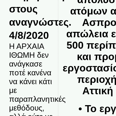
στους
ατόμων α
αναγνώστες.
Ασπρο
απώλεια ε
4/8/2020
500 περίπ
Η ΑΡΧΑΙΑ
ΙΘΩΜΗ δεν
και προ
ανάγκασε
εργοστασί
ποτέ κανένα
περιοχή
να κάνει κάτι
Αττική
με
παραπλανητικές
• Το ερ
μεθόδους,