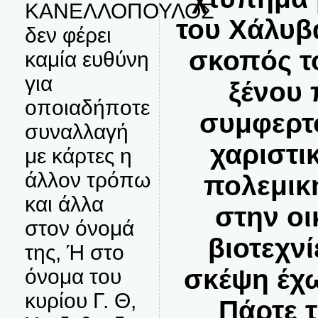
ΚΑΝΕΛΛΟΠΟΥΛΟΣ
του Χάλυβα
δεν φέρει
σκοπός τ
καμία ευθύνη
για
ξένου 
οποιαδήποτε
συμφερτο
συναλλαγή
χαριστι
με κάρτες η
άλλον τρόπω
πολεμικ
και άλλα
στην οι
στον όνομά
βιοτεχνί
της, Ή στο
σκέψη έχω
όνομα του
κυρίου Γ. Θ,
Πάρτε τ