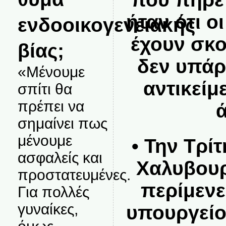
ήταν ότι ο
ενδοοικογενειακής
έχουν σκο
βίας;
δεν υπάρ
«Μένουμε
αντικείμ
σπίτι θα
πρέπει να
σημαίνει πως
μένουμε
• Την Τρίτ
ασφαλείς και
Χαλυβουρ
προστατευμένες.
περίμενε
Για πολλές
γυναίκες,
υπουργείο