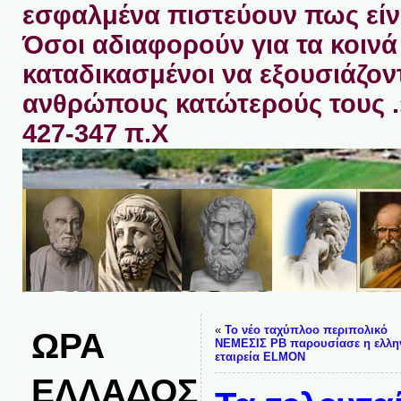
εσφαλμένα πιστεύουν πως είνα
Όσοι αδιαφορούν για τα κοινά 
καταδικασμένοι να εξουσιάζον
ανθρώπους κατώτερούς τους 
427-347 π.Χ
«
Το νέο ταχύπλοο περιπολικό
ΩΡΑ
ΝΕΜΕΣΙΣ PB παρουσίασε η ελλη
εταιρεία ELMON
ΕΛΛΑΔΟΣ