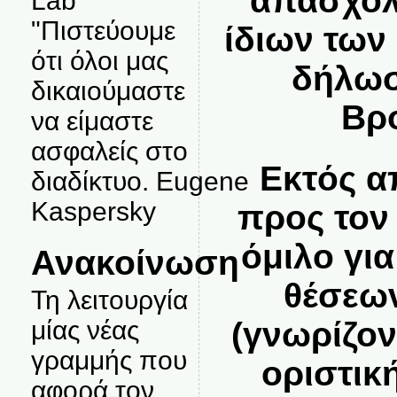
απασχόλ
Lab
"Πιστεύουμε
ίδιων των
ότι όλοι μας
δήλωσ
δικαιούμαστε
Βρο
να είμαστε
ασφαλείς στο
Εκτός α
διαδίκτυο. Eugene
Kaspersky
προς τον
όμιλο γι
Ανακοίνωση
θέσεω
Τη λειτουργία
(γνωρίζον
μίας νέας
γραμμής που
οριστικ
αφορά τον