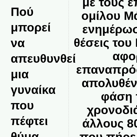
με τους 
Πού
ομίλου Μ
μπορεί
ενημέρωσ
να
θέσεις του
αφο
απευθυνθεί
επαναπρό
μια
απολυθέν
γυναίκα
φάση 
που
χρονοδι
πέφτει
άλλους 8
θύμα
που πήρε