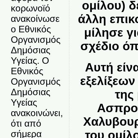
ομίλου) δ
κορωνοϊό
άλλη επικ
ανακοίνωσε
ο Εθνικός
μίλησε γ
Οργανισμός
σχέδιο ό
Δημόσιας
Υγείας. Ο
Αυτή είν
Εθνικός
εξελίξεω
Οργανισμός
Δημόσιας
της
Υγείας
Ασπρο
ανακοινώνει,
Χαλυβουρ
ότι από
του ομίλ
σήμερα