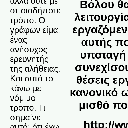
αλλά ούτε με
Βόλου θα
οποιοδήποτε
λειτουργία
τρόπο. Ο
εργαζόμεν
γράφων είμαι
ένας
αυτής π
ανήσυχος
υποταγή
ερευνητής
συνεχίσου
της αλήθειας.
θέσεις ερ
Και αυτό το
κάνω με
κανονικό ω
νόμιμο
μισθό πο
τρόπο. Τι
σημαίνει
http://w
αυτό; ότι έχω