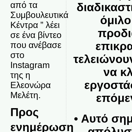
από τα
διαδικαστ
Συμβουλευτικά
όμιλο
Κέντρα ” λέει
προδι
σε ένα βίντεο
επικρα
που ανέβασε
στο
τελειώνουν
Instagram
να κ
της η
εργοστά
Ελεονώρα
Μελέτη.
επόμε
Προς
• Αυτό ση
ενημέρωση
απόλυσ