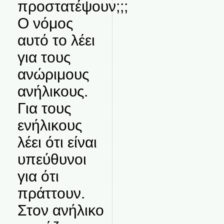
προστατέψουν;;;
Ο νόμος
αυτό το λέει
για τους
ανώριμους
ανήλικους.
Για τους
ενήλικους
λέει ότι είναι
υπεύθυνοι
για ότι
πράττουν.
Στον ανήλικο