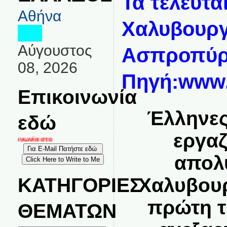
Τα τελευτα
Αθήνα
Χαλυβουργ
Αύγουστος
Ασπροπύρ
08, 2026
Πηγή:www.c
Επικοινωνία
Έλληνες
εδώ
εργαζ
κοινωνία στο
απολ
ΚΑΤΗΓΟΡΙΕΣ
Χαλυβουρ
πρώτη τ
ΘΕΜΑΤΩΝ