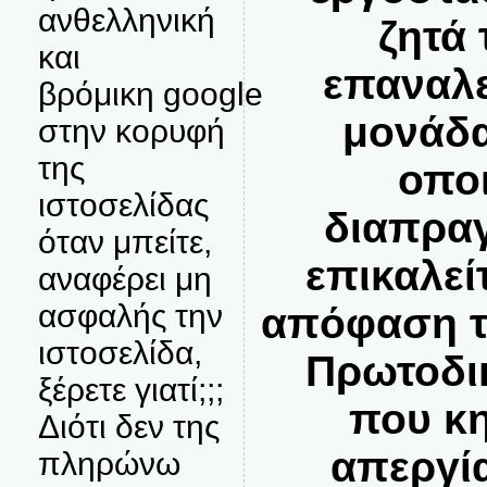
ανθελληνική
ζητά
και
επαναλε
βρόμικη google
μονάδα
στην κορυφή
της
οπο
ιστοσελίδας
διαπραγ
όταν μπείτε,
επικαλε
αναφέρει μη
ασφαλής την
απόφαση τ
ιστοσελίδα,
Πρωτοδι
ξέρετε γιατί;;;
που κη
Διότι δεν της
απεργί
πληρώνω