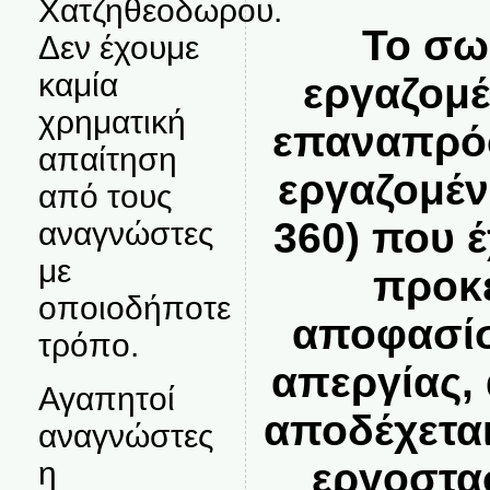
Χατζηθεοδωρου.
Το σω
Δεν έχουμε
καμία
εργαζομέ
χρηματική
επαναπρό
απαίτηση
εργαζομέν
από τους
360) που 
αναγνώστες
με
προκε
οποιοδήποτε
αποφασίσ
τρόπο.
απεργίας,
Αγαπητοί
αποδέχεται
αναγνώστες
η
εργοστα