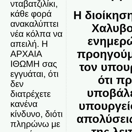
νταβατζιλίκι,
Η διοίκησ
κάθε φορά
ανακαλύπτει
Χαλυβο
νέα κόλπα να
ενημερώ
απειλή. Η
προηγούμ
ΑΡΧΑΙΑ
ΙΘΩΜΗ σας
τον υπου
εγγυάται, ότι
ότι πρ
δεν
υποβάλε
διατρέχετε
κανένα
υπουργεί
κίνδυνο, διότι
απολύσει
πληρώνω με
της λει