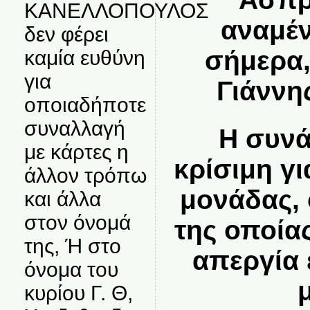
ΚΑΝΕΛΛΟΠΟΥΛΟΣ
αναμέν
δεν φέρει
σήμερα,
καμία ευθύνη
για
Γιάννη
οποιαδήποτε
συναλλαγή
Η συνά
με κάρτες η
κρίσιμη γι
άλλον τρόπω
μονάδας, 
και άλλα
στον όνομά
της οποία
της, Ή στο
απεργία 
όνομα του
κυρίου Γ. Θ,