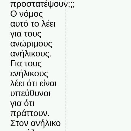
προστατέψουν;;;
Ο νόμος
αυτό το λέει
για τους
ανώριμους
ανήλικους.
Για τους
ενήλικους
λέει ότι είναι
υπεύθυνοι
για ότι
πράττουν.
Στον ανήλικο