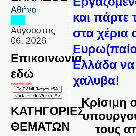
Εργαζόμενο
Αθήνα
και πάρτε 
Αύγουστος
στα χέρια 
06, 2026
Ευρω(παίοι
Επικοινωνία
Ελλάδα να
εδώ
χάλυβα!
ικοινωνία στο
Κρίσιμη 
ΚΑΤΗΓΟΡΙΕΣ
υπουργού
ΘΕΜΑΤΩΝ
τους α