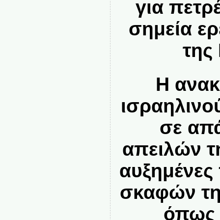
για πετρ
σημεία ε
της
Η ανακ
ισραηλινο
σε απ
απειλών τ
αυξημένες
σκαφών τη
όπως 