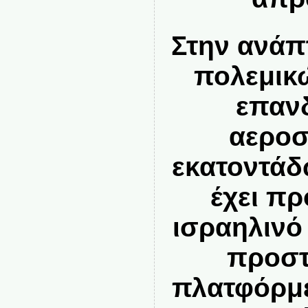
Στην ανάπ
πολεμικ
επαν
αεροσ
εκατοντάδ
έχει π
ισραηλινό 
προστ
πλατφόρμ