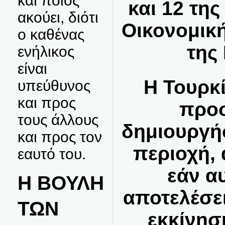
και ποιος
και 12 τη
ακούει, διότι
Οικονομικ
ο καθένας
της
ενήλικος
είναι
Η Τουρκ
υπεύθυνος
και προς
προσ
τους άλλους
δημιουργή
και προς τον
περιοχή,
εαυτό του.
εάν α
Η ΒΟΥΛΗ
αποτελέσε
ΤΩΝ
εκκίνησ