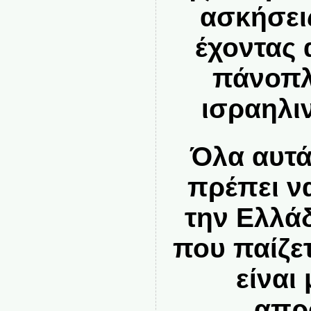
ασκήσει
έχοντας 
πάνοπλ
ισραηλι
Όλα αυτά
πρέπει ν
την Ελλάδ
που παίζε
είναι
απρ