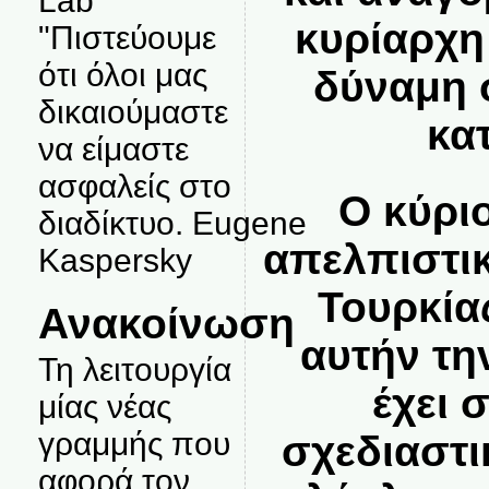
Lab
κυρίαρχη
"Πιστεύουμε
ότι όλοι μας
δύναμη 
δικαιούμαστε
κα
να είμαστε
ασφαλείς στο
Ο κύρι
διαδίκτυο. Eugene
απελπιστι
Kaspersky
Τουρκίας
Ανακοίνωση
αυτήν τη
Τη λειτουργία
έχει σ
μίας νέας
γραμμής που
σχεδιαστι
αφορά τον