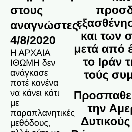
στους
προσδ
εξασθένη
αναγνώστες.
και των 
4/8/2020
μετά από 
Η ΑΡΧΑΙΑ
το Ιράν 
ΙΘΩΜΗ δεν
ανάγκασε
τούς συ
ποτέ κανένα
να κάνει κάτι
Προσπαθεί
με
την Αμε
παραπλανητικές
Δυτικούς
μεθόδους,