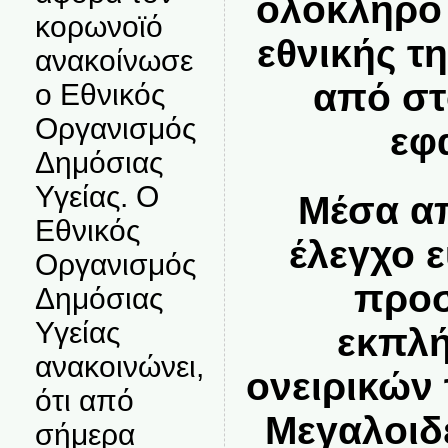
ολόκληρο 
κορωνοϊό
εθνικής τ
ανακοίνωσε
από στ
ο Εθνικός
Οργανισμός
εφ
Δημόσιας
Υγείας. Ο
Μέσα απ
Εθνικός
έλεγχο ε
Οργανισμός
προσ
Δημόσιας
Υγείας
εκπλ
ανακοινώνει,
ονειρικών
ότι από
Μεγαλοιδ
σήμερα