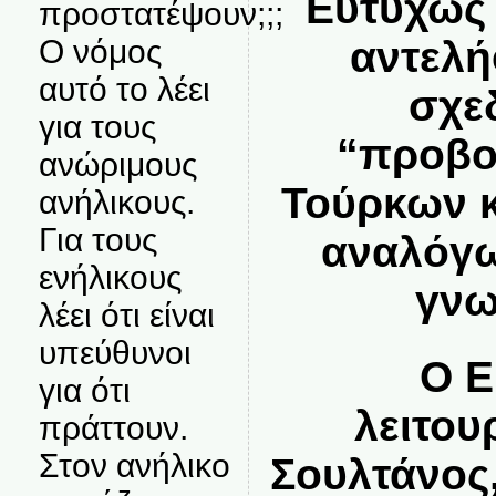
Ευτυχώς 
προστατέψουν;;;
αντελή
Ο νόμος
αυτό το λέει
σχε
για τους
“προβο
ανώριμους
Τούρκων κ
ανήλικους.
Για τους
αναλόγω
ενήλικους
γνω
λέει ότι είναι
υπεύθυνοι
Ο Ε
για ότι
λειτου
πράττουν.
Στον ανήλικο
Σουλτάνος