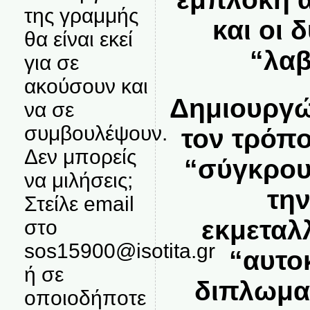
της γραμμής
και οι 
θα είναι εκεί
“λαβ
για σε
ακούσουν και
Δημιουργώ
να σε
συμβουλέψουν.
τον τρόπο
Δεν μπορείς
“σύγκρου
να μιλήσεις;
τη
Στείλε email
εκμεταλ
στο
sos15900@isotita.gr
“αυτο
ή σε
διπλωματ
οποιοδήποτε