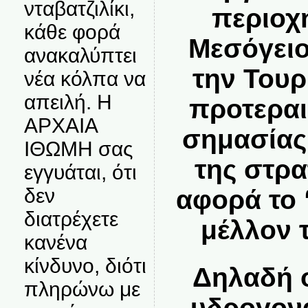
νταβατζιλίκι,
περιοχ
κάθε φορά
Μεσόγειο
ανακαλύπτει
την Τουρ
νέα κόλπα να
απειλή. Η
προτεραι
ΑΡΧΑΙΑ
σημασίας
ΙΘΩΜΗ σας
της στρα
εγγυάται, ότι
δεν
αφορά το 
διατρέχετε
μέλλον 
κανένα
κίνδυνο, διότι
Δηλαδή ο
πληρώνω με
υδρογον