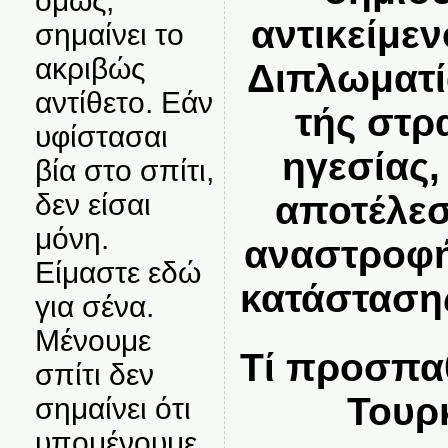
όμως,
αντικείμεν
σημαίνει το
ακριβώς
Διπλωματί
αντίθετο. Εάν
τής στρ
υφίστασαι
ηγεσίας,
βία στο σπίτι,
δεν είσαι
αποτέλεσ
μόνη.
αναστροφή
Είμαστε εδώ
κατάσταση
για σένα.
Μένουμε
Τί προσπαθ
σπίτι δεν
Τουρκ
σημαίνει ότι
υπομένουμε