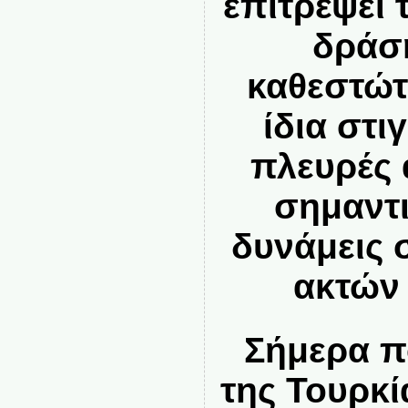
επιτρέψει 
δράσ
καθεστώτ
ίδια στι
πλευρές
σημαντι
δυνάμεις 
ακτών 
Σήμερα π
της Τουρκί