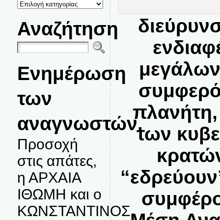
ΚΑΤΗΓΟΡΙΕΣ
ΘΕΜΑΤΩΝ
διεύρυν
Αναζήτηση
ενδιαφ
μεγάλων
Ενημέρωση
συμφερό
των
πλανήτη,
αναγνωστών.
των κυβ
Προσοχή
κρατών
στις απάτες,
“εδρεύουν
η ΑΡΧΑΙΑ
ΙΘΩΜΗ και ο
συμφέρο
ΚΩΝΣΤΑΝΤΙΝΟΣ