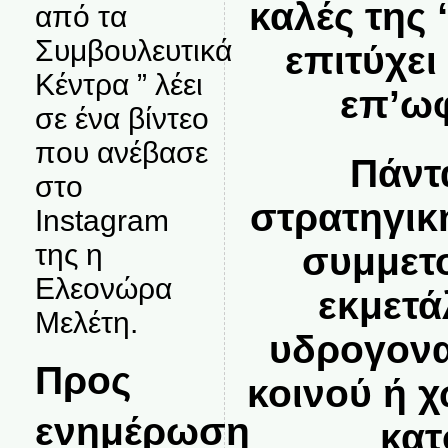
καλές της
από τα
Συμβουλευτικά
επιτύχε
Κέντρα ” λέει
επ’ωφ
σε ένα βίντεο
που ανέβασε
Πάντ
στο
στρατηγικ
Instagram
της η
συμμετ
Ελεονώρα
εκμετά
Μελέτη.
υδρογον
Προς
κοινού ή χ
ενημέρωση
κατ