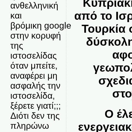
Κυπριακ
ανθελληνική
από το Ισ
και
βρόμικη google
Τουρκία 
στην κορυφή
δύσκολη
της
αφο
ιστοσελίδας
όταν μπείτε,
γεωπολ
αναφέρει μη
σχεδι
ασφαλής την
στο
ιστοσελίδα,
ξέρετε γιατί;;;
Ο έλ
Διότι δεν της
ενεργεια
πληρώνω