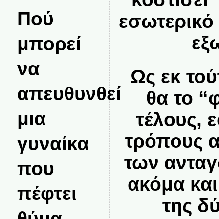
Πού
εσωτερικό
εξ
μπορεί
να
Ως εκ τού
απευθυνθεί
θα το “
μια
τέλους, 
τρόπους 
γυναίκα
των ανταγ
που
ακόμα κα
πέφτει
της δ
θύμα