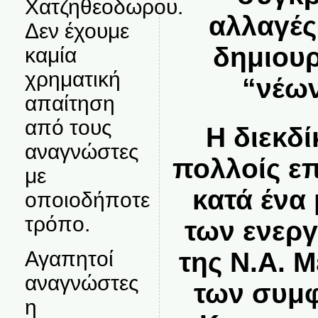
Χατζηθεοδωρου.
αλλαγές
Δεν έχουμε
δημιουρ
καμία
χρηματική
“νέων
απαίτηση
από τους
Η διεκδί
αναγνώστες
πολλοίς επ
με
κατά ένα
οποιοδήποτε
τρόπο.
των ενερ
της Ν.Α. 
Αγαπητοί
αναγνώστες
των συμφ
η