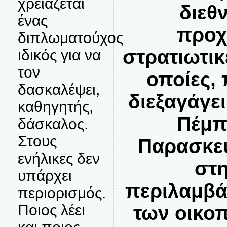
χρειάζεται
διεθν
ένας
προχ
διπλωματούχος
στρατιωτικ
ιδικός για να
τον
οποίες, 
δασκαλέψει,
διεξαγάγε
καθηγητής,
Πέμπ
δάσκαλος.
Στους
Παρασκευ
ενήλικες δεν
στη
υπάρχει
περιλαμβά
περιορισμός.
Ποιος λέει
των οικοπ