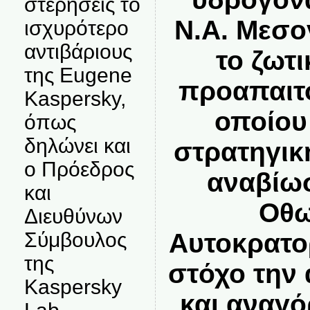
στερήσεις το
Ν.Α. Μεσο
ισχυρότερο
αντιβάριους
το ζωτ
της Eugene
προαπαιτο
Kaspersky,
οποίου
όπως
δηλώνει και
στρατηγικ
ο Πρόεδρος
αναβίωσ
και
Οθω
Διευθύνων
Σύμβουλος
Αυτοκρατορ
της
στόχο την
Kaspersky
και αναγό