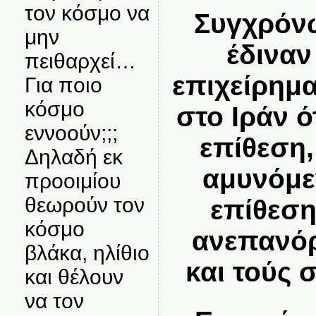
τον κόσμο να
Συγχρόνω
μην
έδιναν
πειθαρχεί…
επιχείρημα
Για ποιο
κόσμο
στο Ιράν ό
εννοούν;;;
επίθεση,
Δηλαδή εκ
αμυνόμε
προοιμίου
θεωρούν τον
επίθεση
κόσμο
ανεπανόρ
βλάκα, ηλίθιο
και τούς 
και θέλουν
να τον