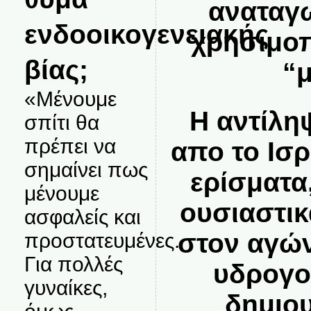
αναταγω
ενδοοικογενειακής
χρησιμοπ
βίας;
“
«Μένουμε
Η αντίλη
σπίτι θα
πρέπει να
απο το Ισ
σημαίνει πως
ερίσματα
μένουμε
ουσιαστικ
ασφαλείς και
στον αγών
προστατευμένες.
Για πολλές
υδρογο
γυναίκες,
δημιο