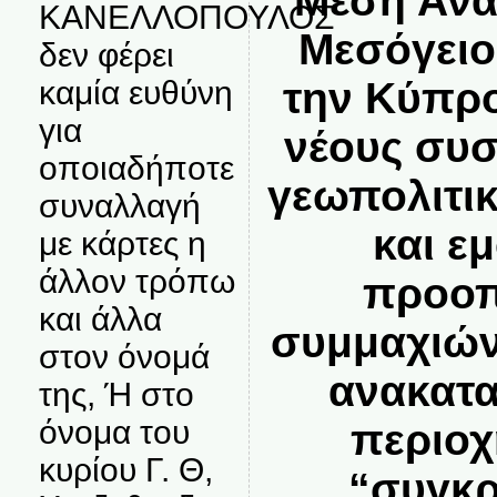
Μέση Ανα
ΚΑΝΕΛΛΟΠΟΥΛΟΣ
Μεσόγειο
δεν φέρει
την Κύπρο
καμία ευθύνη
για
νέους συσ
οποιαδήποτε
γεωπολιτι
συναλλαγή
και ε
με κάρτες η
άλλον τρόπω
προοπ
και άλλα
συμμαχιών
στον όνομά
ανακατα
της, Ή στο
όνομα του
περιοχ
κυρίου Γ. Θ,
“συγκρ