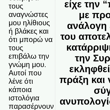
είχε την 
τους
με προ
αναγνώστες
μου ηλίθιους
ανάλογη 
ή βλάκες και
του αποτε
ότι μπορώ να
κατάρριψ
τους
επιβάλω την
την Συρ
γνώμη μου.
εκληφθε
Αυτοί που
πράξη και 
λένε ότι
σύ
κάποια
ιστολόγια
ανυπολογί
παρασέρνουν