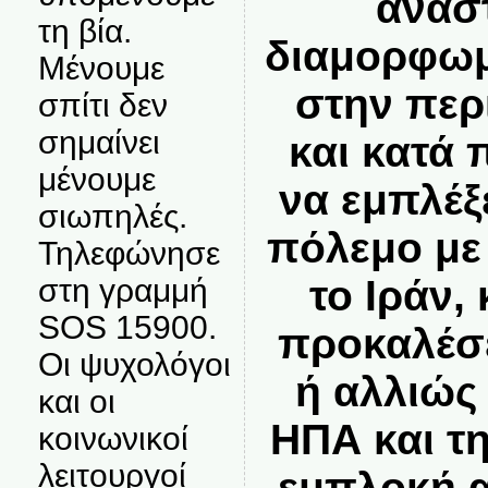
ανασ
τη βία.
διαμορφωμ
Μένουμε
στην περ
σπίτι δεν
σημαίνει
και κατά 
μένουμε
να εμπλέξ
σιωπηλές.
πόλεμο με 
Τηλεφώνησε
το Ιράν,
στη γραμμή
SOS 15900.
προκαλέσε
Οι ψυχολόγοι
ή αλλιώς 
και οι
ΗΠΑ και τ
κοινωνικοί
λειτουργοί
εμπλοκή α