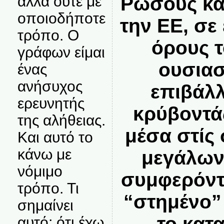
Ρώσους και
αλλά ούτε με
οποιοδήποτε
την ΕΕ, σε
τρόπο. Ο
όρους 
γράφων είμαι
ουσιασ
ένας
ανήσυχος
επιβάλλ
ερευνητής
κρύβοντά
της αλήθειας.
μέσα στίς
Και αυτό το
κάνω με
μεγάλων
νόμιμο
συμφερόντω
τρόπο. Τι
“στημένο”
σημαίνει
το κατ
αυτό; ότι έχω