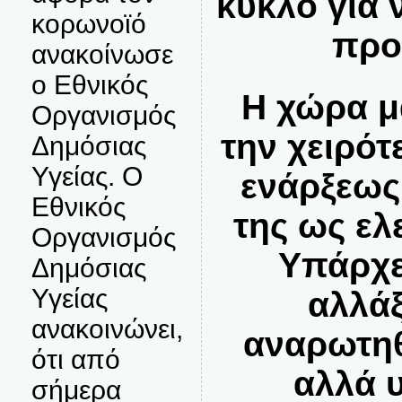
κύκλο για 
κορωνοϊό
προ
ανακοίνωσε
ο Εθνικός
Η χώρα μ
Οργανισμός
την χειρό
Δημόσιας
Υγείας. Ο
ενάρξεως
Εθνικός
της ως ελ
Οργανισμός
Υπάρχε
Δημόσιας
Υγείας
αλλάξ
ανακοινώνει,
αναρωτηθ
ότι από
αλλά 
σήμερα