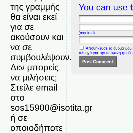
της γραμμής
You can use
θα είναι εκεί
για σε
(required)
ακούσουν και
να σε
Αποθήκευσε το όνομά μου, 
πλοηγό για την επόμενη φορά
συμβουλέψουν.
Δεν μπορείς
να μιλήσεις;
Στείλε email
στο
sos15900@isotita.gr
ή σε
οποιοδήποτε