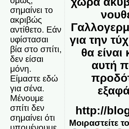
όμως,
χώρα ακυβ
σημαίνει το
νουθ
ακριβώς
Γαλλογερμ
αντίθετο. Εάν
για την τύ
υφίστασαι
βία στο σπίτι,
θα είναι
δεν είσαι
αυτή π
μόνη.
προδότ
Είμαστε εδώ
για σένα.
εξαφά
Μένουμε
σπίτι δεν
http://blo
σημαίνει ότι
Μοιραστείτε το
υπομένουμε