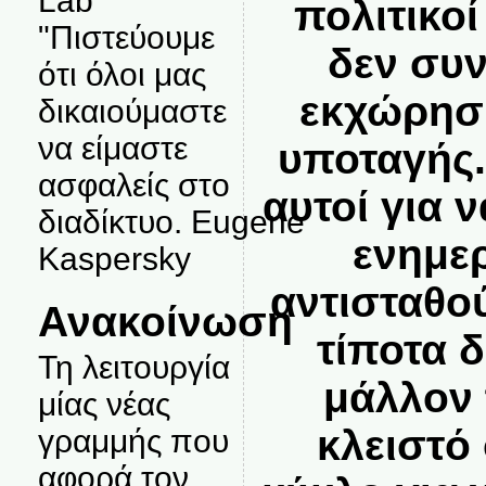
Lab
πολιτικο
"Πιστεύουμε
δεν συ
ότι όλοι μας
εκχώρηση
δικαιούμαστε
να είμαστε
υποταγής.
ασφαλείς στο
αυτοί για 
διαδίκτυο. Eugene
ενημε
Kaspersky
αντισταθο
Ανακοίνωση
τίποτα 
Τη λειτουργία
μάλλον 
μίας νέας
κλειστό
γραμμής που
αφορά τον