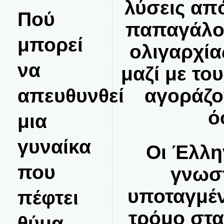
λύσεις απ
Πού
παπαγάλου
μπορεί
ολιγαρχία
να
μαζί με το
απευθυνθεί
αγοράζον
ό
μια
γυναίκα
Οι Έλλη
που
γνωστ
υποταγμέν
πέφτει
τρόμο στα
θύμα