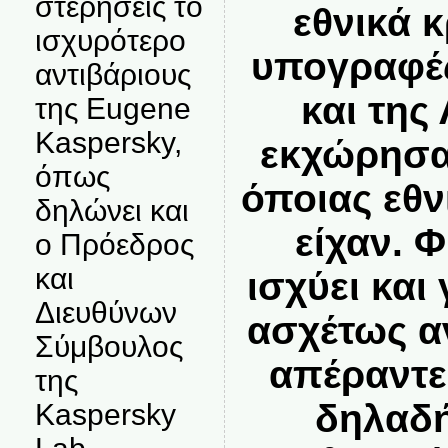
στερήσεις το
εθνικά κ
ισχυρότερο
υπογραφές
αντιβάριους
και της
της Eugene
Kaspersky,
εκχώρησαν
όπως
όποιας εθν
δηλώνει και
είχαν. Φ
ο Πρόεδρος
και
ισχύει και
Διευθύνων
ασχέτως α
Σύμβουλος
απέραντε
της
δηλαδή
Kaspersky