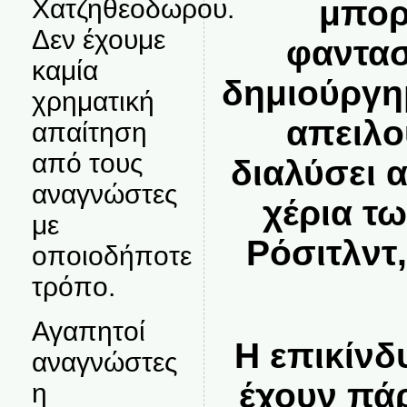
Χατζηθεοδωρου.
μπορ
Δεν έχουμε
φαντασ
καμία
δημιούργη
χρηματική
απειλο
απαίτηση
από τους
διαλύσει 
αναγνώστες
χέρια τ
με
Ρόσιτλντ
οποιοδήποτε
τρόπο.
Αγαπητοί
Η επικίνδ
αναγνώστες
έχουν πάρ
η