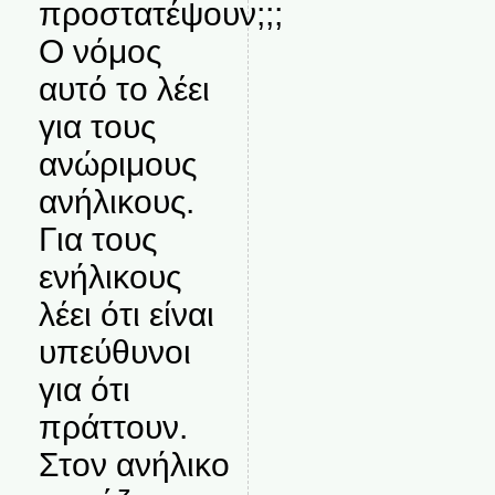
προστατέψουν;;;
Ο νόμος
αυτό το λέει
για τους
ανώριμους
ανήλικους.
Για τους
ενήλικους
λέει ότι είναι
υπεύθυνοι
για ότι
πράττουν.
Στον ανήλικο