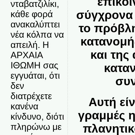
επικοι
νταβατζιλίκι,
σύγχρονα 
κάθε φορά
ανακαλύπτει
το πρόβλ
νέα κόλπα να
κατανομή
απειλή. Η
και της
ΑΡΧΑΙΑ
ΙΘΩΜΗ σας
κατα
εγγυάται, ότι
συν
δεν
διατρέχετε
Αυτή είν
κανένα
γραμμές η
κίνδυνο, διότι
πληρώνω με
πλανητικ