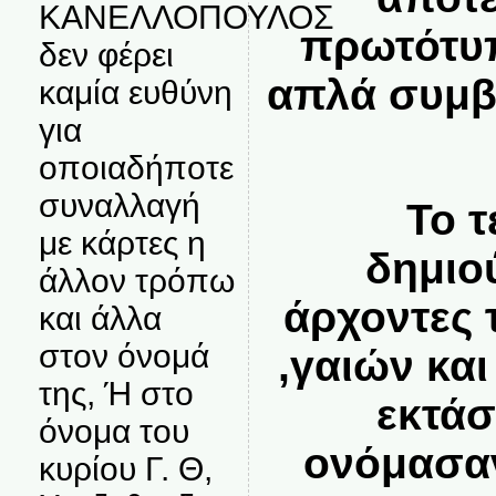
ΚΑΝΕΛΛΟΠΟΥΛΟΣ
πρωτότυπ
δεν φέρει
απλά συμβα
καμία ευθύνη
για
οποιαδήποτε
συναλλαγή
Το 
με κάρτες η
δημιο
άλλον τρόπω
άρχοντες 
και άλλα
στον όνομά
,γαιών κα
της, Ή στο
εκτάσ
όνομα του
ονόμασαν
κυρίου Γ. Θ,