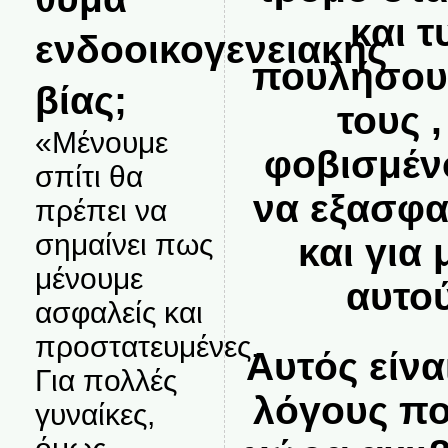
και 
ενδοοικογενειακής
πουλήσουν
βίας;
τους ,
«Μένουμε
φοβισμέν
σπίτι θα
να εξασφα
πρέπει να
σημαίνει πως
και για 
μένουμε
αυτο
ασφαλείς και
προστατευμένες.
Αυτός είνα
Για πολλές
λόγους πο
γυναίκες,