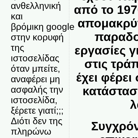
ανθελληνική
από το 197
και
απομακρύν
βρόμικη google
παραδο
στην κορυφή
της
εργασίες 
ιστοσελίδας
στις τράπ
όταν μπείτε,
έχει φέρει
αναφέρει μη
ασφαλής την
κατάστασ
ιστοσελίδα,
λ
ξέρετε γιατί;;;
Διότι δεν της
Συγχρό
πληρώνω