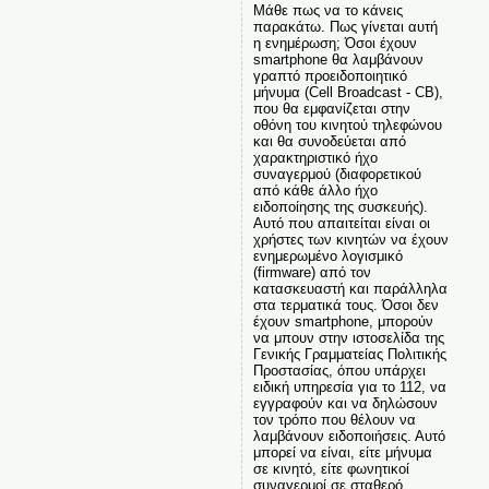
Μάθε πως να το κάνεις
παρακάτω. Πως γίνεται αυτή
η ενημέρωση; Όσοι έχουν
smartphone θα λαμβάνουν
γραπτό προειδοποιητικό
μήνυμα (Cell Broadcast - CB),
που θα εμφανίζεται στην
οθόνη του κινητού τηλεφώνου
και θα συνοδεύεται από
χαρακτηριστικό ήχο
συναγερμού (διαφορετικού
από κάθε άλλο ήχο
ειδοποίησης της συσκευής).
Αυτό που απαιτείται είναι οι
χρήστες των κινητών να έχουν
ενημερωμένο λογισμικό
(firmware) από τον
κατασκευαστή και παράλληλα
στα τερματικά τους. Όσοι δεν
έχουν smartphone, μπορούν
να μπουν στην ιστοσελίδα της
Γενικής Γραμματείας Πολιτικής
Προστασίας, όπου υπάρχει
ειδική υπηρεσία για το 112, να
εγγραφούν και να δηλώσουν
τον τρόπο που θέλουν να
λαμβάνουν ειδοποιήσεις. Αυτό
μπορεί να είναι, είτε μήνυμα
σε κινητό, είτε φωνητικοί
συναγερμοί σε σταθερό