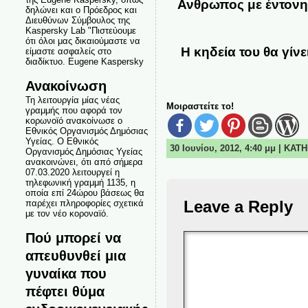
Ανθρωπος με έντονη
δηλώνει και ο Πρόεδρος και
Διευθύνων Σύμβουλος της
Kaspersky Lab "Πιστεύουμε
ότι όλοι μας δικαιούμαστε να
H κηδεία του θα γίνε
είμαστε ασφαλείς στο
διαδίκτυο. Eugene Kaspersky
Ανακοίνωση
Τη λειτουργία μίας νέας
Μοιραστείτε το!
γραμμής που αφορά τον
κορωνοϊό ανακοίνωσε ο
Εθνικός Οργανισμός Δημόσιας
Υγείας. Ο Εθνικός
30 Ιουνίου, 2012, 4:40 μμ | ΚΑ
Οργανισμός Δημόσιας Υγείας
ανακοινώνει, ότι από σήμερα
07.03.2020 λειτουργεί η
τηλεφωνική γραμμή 1135, η
οποία επί 24ώρου βάσεως θα
Leave a Reply
παρέχει πληροφορίες σχετικά
με τον νέο κοροναϊό.
Πού μπορεί να
απευθυνθεί μια
γυναίκα που
πέφτει θύμα