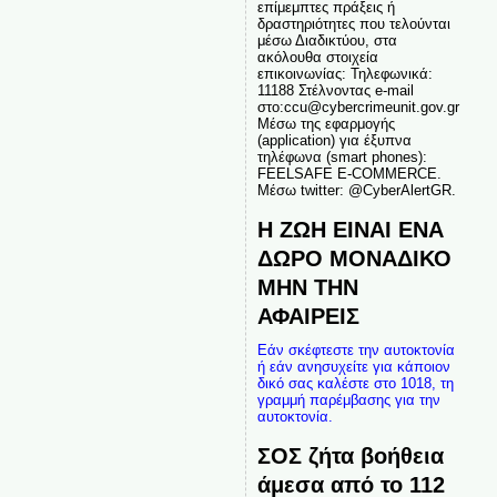
επίμεμπτες πράξεις ή
δραστηριότητες που τελούνται
μέσω Διαδικτύου, στα
ακόλουθα στοιχεία
επικοινωνίας: Τηλεφωνικά:
11188 Στέλνοντας e-mail
στο:ccu@cybercrimeunit.gov.gr
Μέσω της εφαρμογής
(application) για έξυπνα
τηλέφωνα (smart phones):
FEELSAFE E-COMMERCE.
Μέσω twitter: @CyberAlertGR.
Η ΖΩΗ ΕΙΝΑΙ ΕΝΑ
ΔΩΡΟ ΜΟΝΑΔΙΚΟ
ΜΗΝ ΤΗΝ
ΑΦΑΙΡΕΙΣ
Εάν σκέφτεστε την αυτοκτονία
ή εάν ανησυχείτε για κάποιον
δικό σας καλέστε στο 1018, τη
γραμμή παρέμβασης για την
αυτοκτονία.
ΣΟΣ ζήτα βοήθεια
άμεσα από το 112