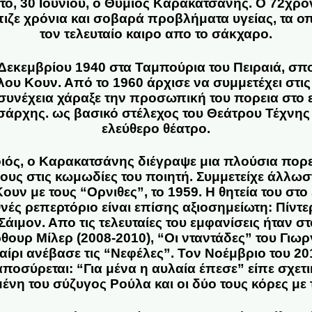
το, 30 Ιουνίου, ο Θύμιος Καρακατσάνης. Ο 72χρο
ιζε χρόνια και σοβαρά προβλήματα υγείας, τα οπ
τον τελευταίο καιρο απο το σάκχαρο.
 Δεκεμβρίου 1940 στα Ταμπούρια του Πειραιά, σ
ου Κουν. Από το 1960 άρχισε να συμμετέχει στι
υνέχεια χάραξε την προσωπική του πορεια στο 
σάρχης. ως βασικό στέλεχος του Θεάτρου Τέχνης 
ελεύθερο θέατρο.
ιός, ο Καρακατσάνης διέγραψε μια πλούσια πορε
υς στις κωμωδίες του ποιητή. Συμμετείχε άλλωστ
υν με τους “Ορνιθες”, το 1959. Η θητεία του στο
νές ρεπερτόριο είναι επίσης αξιοσημείωτη: Πίντε
Σάιμον. Απο τις τελευταίες του εμφανίσεις ήταν σ
ουρ Μίλερ (2008-2010), “Οι νταντάδες” του Γιω
ρι ανέβασε τις “Νεφέλες”. Τον Νοέμβριο του 201
αποσύρεται: “Για μένα η αυλαία έπεσε” είπε σχετι
νη του σύζυγος Ρούλα και οι δύο τους κόρες με τ