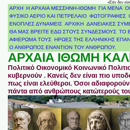
«Εάν δεν είσ
ΑΡΧΗ
Η ΑΡΧΑΙΑ ΜΕΣΣΗΝΗ-ΙΘΩΜΗ
ΓΙΑ ΜΕΝΑ
Ο
ΦΥΣΙΚΟ ΑΕΡΙΟ ΚΑΙ ΠΕΤΡΕΛΑΙΟ
ΦΩΤΟΓΡΑΦΙΕΣ
ΕΝΟΠΛΕΣ ΔΥΝΑΜΕΙΣ
ΑΡΧΙΚΉ
ΔΑΝΕΙΑΚΕΣ ΣΥΜ
ΘΑ ΜΑΣ ΒΡΕΙΤΕ ΕΔΩ ΣΤΟΥΣ ΣΥΝΔΕΣΜΟΥΣ
ΤΟ 
ΑΦΙΈΡΩΜΑ ΤΟΥΣ ΉΡΩΕΣ ΤΗΣ ΕΛΛΗΝΙΚΉΣ ΕΠΑΝ
Ο ΑΝΘΡΩΠΟΣ ΕΝΑΝΤΙΟΝ ΤΟΥ ΑΝΘΡΩΠΟΥ.
ΑΡΧΑΙΑ ΙΘΩΜΗ ΚΑΛ
Πολιτικό Οικονομικό Κοινωνικό Πολιτι
κυβερνούν . Κανείς δεν είναι πιο υπ
πως είναι ελεύθεροι. Όσοι αδιαφορούν 
πάντα από ανθρώπους κατώτερούς του