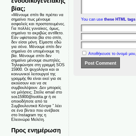
ενδοοικογενειακής
βίας;
«Μένουμε σπίτι θα πρέπει να
σημαίνει πως μένουμε
You can use
these HTML tags
ασφαλείς και προστατευμένες.
Για πολλές γυναίκες, όμως,
σημαίνει το ακριβώς αντίθετο.
Εάν υφίστασαι βία στο σπίτι,
δεν είσαι μόνη. Είμαστε εδώ
για σένα. Μένουμε σπίτι δεν
σημαίνει ότι υπομένουμε τη
Αποθήκευσε το όνομά μου,
βία. Μένουμε σπίτι δεν
σημαίνει μένουμε σιωπηλές.
Τηλεφώνησε στη γραμμή SOS
15900. Οι ψυχολόγοι και οι
κοινωνικοί λειτουργοί της
γραμμής θα είναι εκεί για σε
ακούσουν και να σε
συμβουλέψουν. Δεν μπορείς
να μιλήσεις; Στείλε email στο
sos15900@isotita.gr ή σε
οποιοδήποτε από τα
Συμβουλευτικά Κέντρα ” λέει
σε ένα βίντεο που ανέβασε
στο Instagram της η
Ελεονώρα Μελέτη.
Προς ενημέρωση