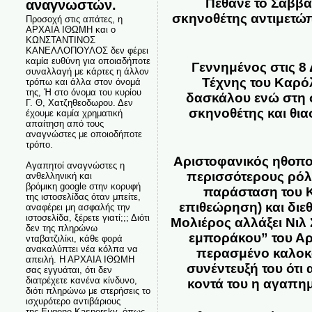
Πέθανε το Σάββα
αναγνωστών.
σκηνοθέτης αντιμετώπ
Προσοχή στις απάτες, η
ΑΡΧΑΙΑ ΙΘΩΜΗ και ο
ΚΩΝΣΤΑΝΤΙΝΟΣ
ΚΑΝΕΛΛΟΠΟΥΛΟΣ δεν φέρει
καμία ευθύνη για οποιαδήποτε
Γεννημένος στις 8
συναλλαγή με κάρτες η άλλον
Τέχνης του Καρόλ
τρόπω και άλλα στον όνομά
της, Ή στο όνομα του κυρίου
δασκάλου ενώ στη σ
Γ. Θ, Χατζηθεοδωρου. Δεν
σκηνοθέτης και θια
έχουμε καμία χρηματική
απαίτηση από τους
αναγνώστες με οποιοδήποτε
τρόπο.
Αριστοφανικός ηθοπο
Αγαπητοί αναγνώστες η
περισσότερους ρόλο
ανθελληνική και
βρόμικη google στην κορυφή
παράσταση του Κο
της ιστοσελίδας όταν μπείτε,
επιθεώρηση) και διεθ
αναφέρει μη ασφαλής την
ιστοσελίδα, ξέρετε γιατί;;; Διότι
Μολιέρος αλλάξει Νιλ 
δεν της πληρώνω
εμποράκου” του Αρθ
νταβατζιλίκι, κάθε φορά
ανακαλύπτει νέα κόλπα να
περασμένο καλοκαί
απειλή. Η ΑΡΧΑΙΑ ΙΘΩΜΗ
συνέντευξή του ότι 
σας εγγυάται, ότι δεν
διατρέχετε κανένα κίνδυνο,
κοντά του η αγαπημέ
διότι πληρώνω με στερήσεις το
ισχυρότερο αντιβάριους
της Eugene Kaspersky, όπως