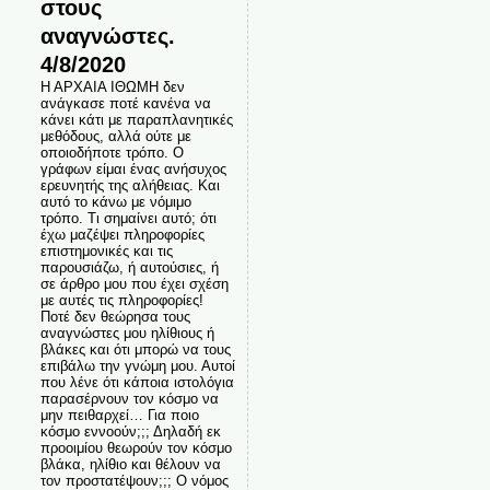
στους
αναγνώστες.
4/8/2020
Η ΑΡΧΑΙΑ ΙΘΩΜΗ δεν
ανάγκασε ποτέ κανένα να
κάνει κάτι με παραπλανητικές
μεθόδους, αλλά ούτε με
οποιοδήποτε τρόπο. Ο
γράφων είμαι ένας ανήσυχος
ερευνητής της αλήθειας. Και
αυτό το κάνω με νόμιμο
τρόπο. Τι σημαίνει αυτό; ότι
έχω μαζέψει πληροφορίες
επιστημονικές και τις
παρουσιάζω, ή αυτούσιες, ή
σε άρθρο μου που έχει σχέση
με αυτές τις πληροφορίες!
Ποτέ δεν θεώρησα τους
αναγνώστες μου ηλίθιους ή
βλάκες και ότι μπορώ να τους
επιβάλω την γνώμη μου. Αυτοί
που λένε ότι κάποια ιστολόγια
παρασέρνουν τον κόσμο να
μην πειθαρχεί… Για ποιο
κόσμο εννοούν;;; Δηλαδή εκ
προοιμίου θεωρούν τον κόσμο
βλάκα, ηλίθιο και θέλουν να
τον προστατέψουν;;; Ο νόμος