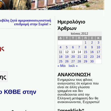
ουβέλη ζητά αμερικανοσιωνιστική
Ημερολόγιο
επιδρομή στην Συρία!
»
Άρθρων
Ιούνιος 2012
Δ
Τ
Τ
Π
Π
Σ
Κ
1
2
3
ης
4
5
6
7
8
9
10
11
12
13
14
15
16
17
18
19
20
21
22
23
24
25
26
27
28
29
30
« Μάι
Ιούλ »
ΑΝΑΚΟΙΝΩΣΗ
Ενημερώνω τους φίλους
αναγνώστες ότι κείμενα που
είναι σε άλλη γλώσσα
το ΚΘΒΕ στην
γραμμένα και δεν
συνοδεύονται από την
Ελληνική μετάφραση δεν θα
ανακοινώνονται, Ευχαριστώ!
“greeklish”