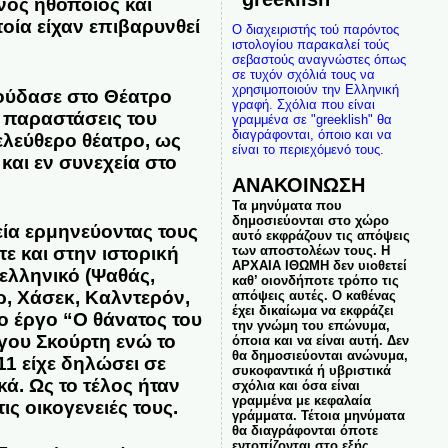
νος ηθοποιός και
οία είχαν επιβαρυνθεί
Ο διαχειριστής τού παρόντος
ιστολογίου παρακαλεί τούς
σεβαστούς αναγνώστες όπως
σε τυχόν σχόλιά τους να
χρησιμοποιούν την Ελληνική
πούδασε στο Θέατρο
γραφή. Σχόλια που είναι
ς παραστάσεις του
γραμμένα σε "greeklish" θα
διαγράφονται, όποιο και να
ελεύθερο θέατρο, ως
είναι το περιεχόμενό τους.
και εν συνεχεία στο
ΑΝΑΚΟΙΝΩΣΗ
Τα μηνύματα που
δημοσιεύονται στο χώρο
ία ερμηνεύοντας τους
αυτό εκφράζουν τις απόψεις
ε και στην ιστορική
των αποστολέων τους. Η
ΑΡΧΑΙΑ ΙΘΩΜΗ δεν υιοθετεί
 ελληνικό (Ψαθάς,
καθ’ οιονδήποτε τρόπο τις
ρ, Χάσεκ, Καλντερόν,
απόψεις αυτές. Ο καθένας
έχει δικαίωμα να εκφράζει
το έργο “Ο θάνατος του
την γνώμη του επώνυμα,
ργου Σκούρτη ενώ το
όποια και να είναι αυτή. Δεν
θα δημοσιεύονται ανώνυμα,
1 είχε δηλώσει σε
συκοφαντικά ή υβριστικά
κά. Ως το τέλος ήταν
σχόλια και όσα είναι
γραμμένα με κεφαλαία
ις οικογενειές τους.
γράμματα. Τέτοια μηνύματα
θα διαγράφονται όποτε
εντοπίζονται στο εξής.