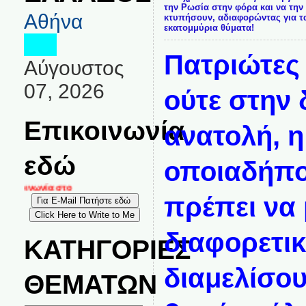
την Ρωσία στην φόρα και να την
Αθήνα
κτυπήσουν, αδιαφορώντας για τ
εκατομμύρια θύματα!
Πατριώτες
Αύγουστος
07, 2026
ούτε στην 
Επικοινωνία
ανατολή, η
εδώ
οποιαδήπο
ικοινωνία στο
πρέπει να 
διαφορετικ
ΚΑΤΗΓΟΡΙΕΣ
διαμελίσου
ΘΕΜΑΤΩΝ