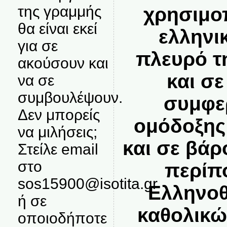
της γραμμής
χρησιμο
θα είναι εκεί
ελληνι
για σε
πλευρό τ
ακούσουν και
και σ
να σε
συμβουλέψουν.
συμφε
Δεν μπορείς
ομόδοξης
να μιλήσεις;
και σε βάρ
Στείλε email
στο
περίπο
sos15900@isotita.gr
Ελληνοθ
ή σε
καθολικώ
οποιοδήποτε