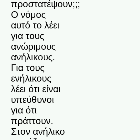
προστατέψουν;;;
Ο νόμος
αυτό το λέει
για τους
ανώριμους
ανήλικους.
Για τους
ενήλικους
λέει ότι είναι
υπεύθυνοι
για ότι
πράττουν.
Στον ανήλικο