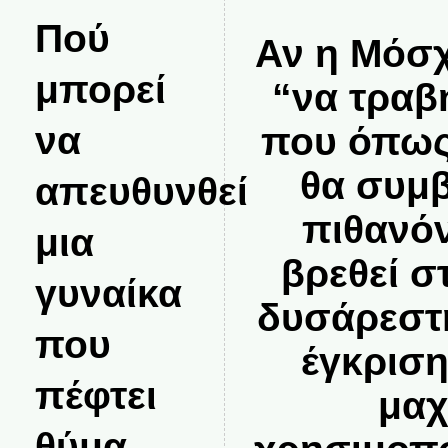
Πού
Αν η Μόσχ
μπορεί
“να τραβή
να
που όπως
θα συμβε
απευθυνθεί
πιθανό
μια
βρεθεί σ
γυναίκα
δυσάρεστη
που
έγκριση
πέφτει
μαχ
θύμα