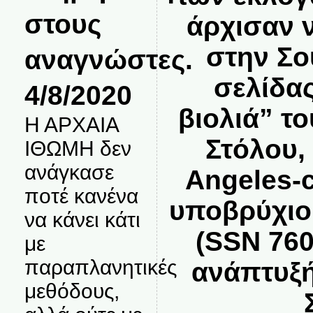
στους
άρχισαν 
στην Σο
αναγνώστες.
σελίδα
4/8/2020
βιολιά” τ
Η ΑΡΧΑΙΑ
Στόλου,
ΙΘΩΜΗ δεν
ανάγκασε
Angeles-c
ποτέ κανένα
υποβρύχιο
να κάνει κάτι
(SSN 760
με
παραπλανητικές
ανάπτυξή
μεθόδους,