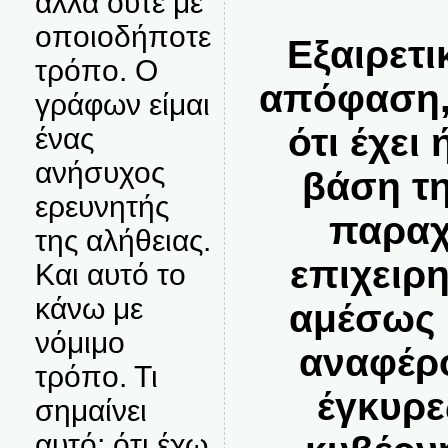
αλλά ούτε με
οποιοδήποτε
Εξαιρετ
τρόπο. Ο
απόφαση, 
γράφων είμαι
ότι έχει
ένας
ανήσυχος
βάση τ
ερευνητής
παραχ
της αλήθειας.
επιχειρ
Και αυτό το
κάνω με
αμέσως 
νόμιμο
αναφέρ
τρόπο. Τι
έγκυρε
σημαίνει
αυτό; ότι έχω