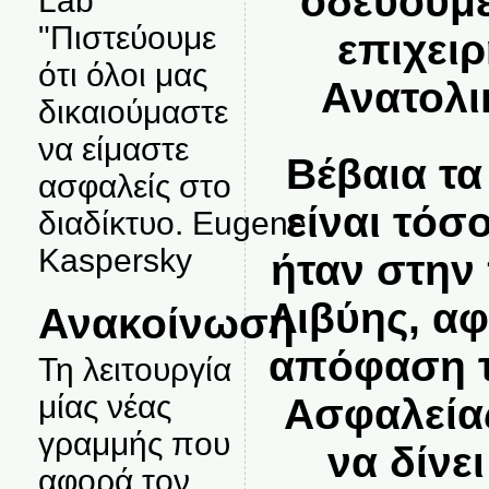
οδεύουμε
Lab
"Πιστεύουμε
επιχει
ότι όλοι μας
Ανατολι
δικαιούμαστε
να είμαστε
Βέβαια τ
ασφαλείς στο
είναι τό
διαδίκτυο. Eugene
Kaspersky
ήταν στην
Λιβύης, α
Ανακοίνωση
απόφαση τ
Τη λειτουργία
μίας νέας
Ασφαλεία
γραμμής που
να δίνε
αφορά τον