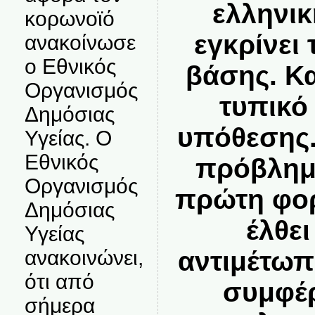
ελληνι
κορωνοϊό
εγκρίνει
ανακοίνωσε
ο Εθνικός
βάσης. Κα
Οργανισμός
τυπικό
Δημόσιας
υπόθεσης.
Υγείας. Ο
Εθνικός
πρόβλημα
Οργανισμός
πρώτη φορ
Δημόσιας
έλθε
Υγείας
αντιμέτωπ
ανακοινώνει,
ότι από
συμφέρ
σήμερα