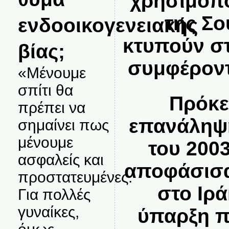
χρησιμοπο
της Σο
ενδοοικογενειακής
κτυπούν σ
βίας;
συμφέροντ
«Μένουμε
σπίτι θα
Πρόκει
πρέπει να
επανάληψη
σημαίνει πως
μένουμε
του 200
ασφαλείς και
αποφάσισα
προστατευμένες.
στο Ιρά
Για πολλές
γυναίκες,
ύπαρξη π