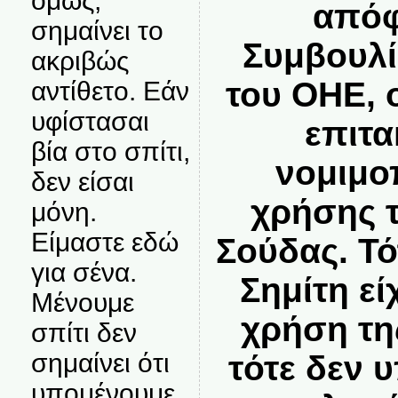
όμως,
απόφ
σημαίνει το
Συμβουλί
ακριβώς
του ΟΗΕ, ο
αντίθετο. Εάν
υφίστασαι
επιτα
βία στο σπίτι,
νομιμο
δεν είσαι
χρήσης 
μόνη.
Είμαστε εδώ
Σούδας. Τ
για σένα.
Σημίτη εί
Μένουμε
χρήση τη
σπίτι δεν
σημαίνει ότι
τότε δεν 
υπομένουμε