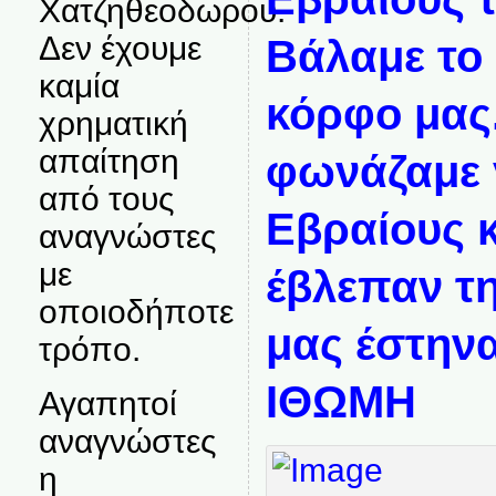
Χατζηθεοδωρου.
Δεν έχουμε
Βάλαμε το 
καμία
κόρφο μας
χρηματική
απαίτηση
φωνάζαμε 
από τους
Εβραίους κ
αναγνώστες
με
έβλεπαν τ
οποιοδήποτε
μας έστην
τρόπο.
ΙΘΩΜΗ
Αγαπητοί
αναγνώστες
η