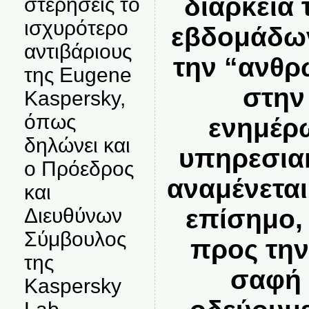
διάρκεια
στερήσεις το
ισχυρότερο
εβδομάδων
αντιβάριους
την “ανθρ
της Eugene
στην
Kaspersky,
όπως
ενημέρ
δηλώνει και
υπηρεσιακ
ο Πρόεδρος
αναμένεται
και
Διευθύνων
επίσημο,
Σύμβουλος
προς την
της
σαφή 
Kaspersky