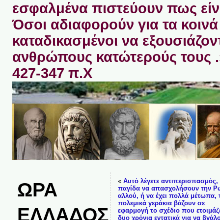
εσφαλμένα πιστεύουν πως είνα
Όσοι αδιαφορούν για τα κοινά 
καταδικασμένοι να εξουσιάζον
ανθρώπους κατώτερούς τους 
427-347 π.Χ
«
Αυτό λέγετε αντιπερισπασμός, 
ΩΡΑ
παγίδα να απασχολήσουν την Ρ
αλλού, ή να έχει πολλά μέτωπα, 
πολεμικά γεράκια βάζουν σε
ΕΛΛΑΔΟΣ
εφαρμογή το σχέδιο που ετοιμάζ
δυο χρόνια εντατικά για να βγάλ