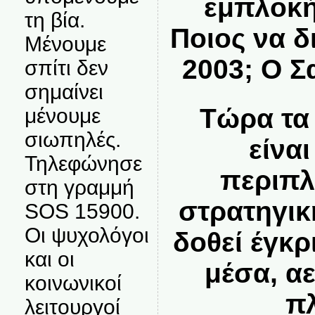
εμπλοκή
τη βία.
Ποιος να δ
Μένουμε
2003; Ο Σ
σπίτι δεν
σημαίνει
Τώρα τα
μένουμε
σιωπηλές.
είνα
Τηλεφώνησε
περιπλ
στη γραμμή
στρατηγικ
SOS 15900.
Οι ψυχολόγοι
δοθεί έγκ
και οι
μέσα, α
κοινωνικοί
π
λειτουργοί