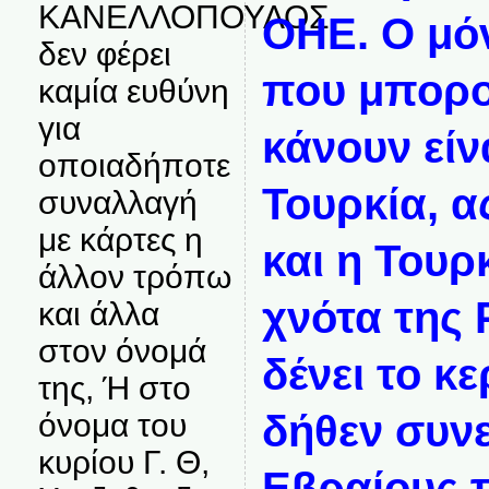
ΚΑΝΕΛΛΟΠΟΥΛΟΣ
ΟΗΕ. Ο μό
δεν φέρει
που μπορο
καμία ευθύνη
για
κάνουν είν
οποιαδήποτε
Τουρκία, α
συναλλαγή
με κάρτες η
και η Τουρ
άλλον τρόπω
χνότα της
και άλλα
στον όνομά
δένει το κ
της, Ή στο
όνομα του
δήθεν συνε
κυρίου Γ. Θ,
Εβραίους τ