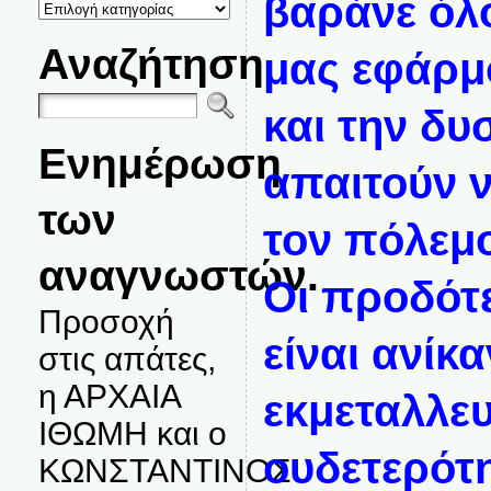
βαράνε όλο
ΚΑΤΗΓΟΡΙΕΣ
ΘΕΜΑΤΩΝ
Αναζήτηση
μας εφάρμ
και την δυ
Ενημέρωση
απαιτούν 
των
τον πόλεμ
αναγνωστών.
Οι προδότε
Προσοχή
είναι ανίκα
στις απάτες,
η ΑΡΧΑΙΑ
εκμεταλλευ
ΙΘΩΜΗ και ο
ουδετερότ
ΚΩΝΣΤΑΝΤΙΝΟΣ