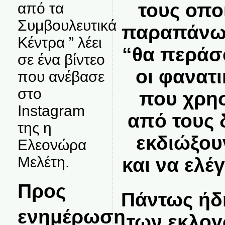
τους οποί
από τα
Συμβουλευτικά
παραπάνω 
Κέντρα ” λέει
“θα περάσ
σε ένα βίντεο
οι φανατι
που ανέβασε
στο
που χρησ
Instagram
από τους 
της η
εκδιώξου
Ελεονώρα
Μελέτη.
και να ελέ
Προς
Πάντως ήδ
ενημέρωση
των εκλογ