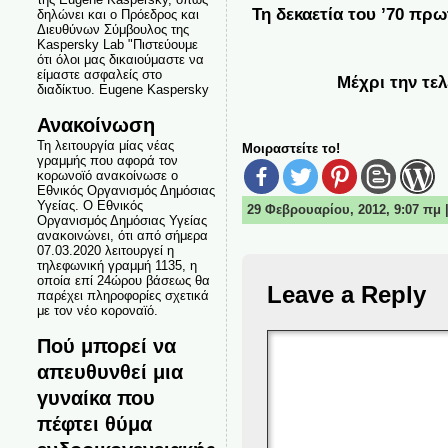
Τη δεκαετία του ’70 πρ
δηλώνει και ο Πρόεδρος και
Διευθύνων Σύμβουλος της
Kaspersky Lab "Πιστεύουμε
ότι όλοι μας δικαιούμαστε να
είμαστε ασφαλείς στο
Μέχρι την τε
διαδίκτυο. Eugene Kaspersky
Ανακοίνωση
Τη λειτουργία μίας νέας
Μοιραστείτε το!
γραμμής που αφορά τον
κορωνοϊό ανακοίνωσε ο
Εθνικός Οργανισμός Δημόσιας
Υγείας. Ο Εθνικός
29 Φεβρουαρίου, 2012, 9:07 πμ
Οργανισμός Δημόσιας Υγείας
ανακοινώνει, ότι από σήμερα
07.03.2020 λειτουργεί η
τηλεφωνική γραμμή 1135, η
οποία επί 24ώρου βάσεως θα
Leave a Reply
παρέχει πληροφορίες σχετικά
με τον νέο κοροναϊό.
Πού μπορεί να
απευθυνθεί μια
γυναίκα που
πέφτει θύμα