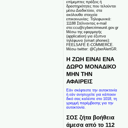
επίμεμπτες πράξεις ή
δραστηριότητες που τελούνται
μέσω Διαδικτύου, στα
ακόλουθα στοιχεία
επικοινωνίας: Τηλεφωνικά:
11188 Στέλνοντας e-mail
στο:ccu@cybercrimeunit.gov.gr
Μέσω της εφαρμογής
(application) για έξυπνα
τηλέφωνα (smart phones):
FEELSAFE E-COMMERCE.
Μέσω twitter: @CyberAlertGR.
Η ΖΩΗ ΕΙΝΑΙ ΕΝΑ
ΔΩΡΟ ΜΟΝΑΔΙΚΟ
ΜΗΝ ΤΗΝ
ΑΦΑΙΡΕΙΣ
Εάν σκέφτεστε την αυτοκτονία
ή εάν ανησυχείτε για κάποιον
δικό σας καλέστε στο 1018, τη
γραμμή παρέμβασης για την
αυτοκτονία.
ΣΟΣ ζήτα βοήθεια
άμεσα από το 112