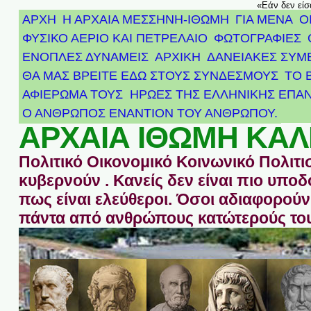
«Εάν δεν είσ
ΑΡΧΗ
Η ΑΡΧΑΙΑ ΜΕΣΣΗΝΗ-ΙΘΩΜΗ
ΓΙΑ ΜΕΝΑ
Ο
ΦΥΣΙΚΟ ΑΕΡΙΟ ΚΑΙ ΠΕΤΡΕΛΑΙΟ
ΦΩΤΟΓΡΑΦΙΕΣ
ΕΝΟΠΛΕΣ ΔΥΝΑΜΕΙΣ
ΑΡΧΙΚΉ
ΔΑΝΕΙΑΚΕΣ ΣΥΜ
ΘΑ ΜΑΣ ΒΡΕΙΤΕ ΕΔΩ ΣΤΟΥΣ ΣΥΝΔΕΣΜΟΥΣ
ΤΟ 
ΑΦΙΈΡΩΜΑ ΤΟΥΣ ΉΡΩΕΣ ΤΗΣ ΕΛΛΗΝΙΚΉΣ ΕΠΑΝ
Ο ΑΝΘΡΩΠΟΣ ΕΝΑΝΤΙΟΝ ΤΟΥ ΑΝΘΡΩΠΟΥ.
ΑΡΧΑΙΑ ΙΘΩΜΗ ΚΑΛ
Πολιτικό Οικονομικό Κοινωνικό Πολιτι
κυβερνούν . Κανείς δεν είναι πιο υπ
πως είναι ελεύθεροι. Όσοι αδιαφορούν 
πάντα από ανθρώπους κατώτερούς του