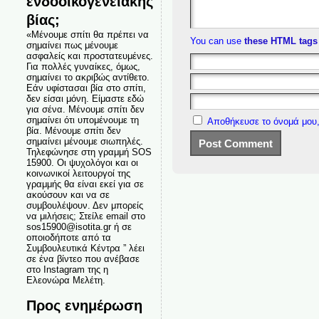
ενδοοικογενειακής
βίας;
«Μένουμε σπίτι θα πρέπει να
You can use
these HTML tags
σημαίνει πως μένουμε
ασφαλείς και προστατευμένες.
Για πολλές γυναίκες, όμως,
σημαίνει το ακριβώς αντίθετο.
Εάν υφίστασαι βία στο σπίτι,
δεν είσαι μόνη. Είμαστε εδώ
για σένα. Μένουμε σπίτι δεν
σημαίνει ότι υπομένουμε τη
Αποθήκευσε το όνομά μου,
βία. Μένουμε σπίτι δεν
σημαίνει μένουμε σιωπηλές.
Τηλεφώνησε στη γραμμή SOS
15900. Οι ψυχολόγοι και οι
κοινωνικοί λειτουργοί της
γραμμής θα είναι εκεί για σε
ακούσουν και να σε
συμβουλέψουν. Δεν μπορείς
να μιλήσεις; Στείλε email στο
sos15900@isotita.gr ή σε
οποιοδήποτε από τα
Συμβουλευτικά Κέντρα ” λέει
σε ένα βίντεο που ανέβασε
στο Instagram της η
Ελεονώρα Μελέτη.
Προς ενημέρωση