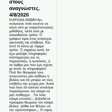
στους
αναγνώστες.
4/8/2020
Η ΑΡΧΑΙΑ ΙΘΩΜΗ δεν
ανάγκασε ποτέ κανένα να
κάνει κάτι με παραπλανητικές
μεθόδους, αλλά ούτε με
οποιοδήποτε τρόπο. Ο
γράφων είμαι ένας ανήσυχος
ερευνητής της αλήθειας. Και
αυτό το κάνω με νόμιμο
τρόπο. Τι σημαίνει αυτό; ότι
έχω μαζέψει πληροφορίες
επιστημονικές και τις
παρουσιάζω, ή αυτούσιες, ή
σε άρθρο μου που έχει σχέση
με αυτές τις πληροφορίες!
Ποτέ δεν θεώρησα τους
αναγνώστες μου ηλίθιους ή
βλάκες και ότι μπορώ να τους
επιβάλω την γνώμη μου. Αυτοί
που λένε ότι κάποια ιστολόγια
παρασέρνουν τον κόσμο να
μην πειθαρχεί… Για ποιο
κόσμο εννοούν;;; Δηλαδή εκ
προοιμίου θεωρούν τον κόσμο
βλάκα, ηλίθιο και θέλουν να
τον προστατέψουν;;; Ο νόμος