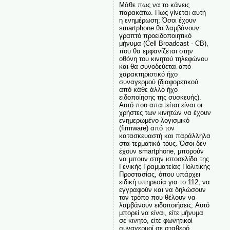
Μάθε πως να το κάνεις
παρακάτω. Πως γίνεται αυτή
η ενημέρωση; Όσοι έχουν
smartphone θα λαμβάνουν
γραπτό προειδοποιητικό
μήνυμα (Cell Broadcast - CB),
που θα εμφανίζεται στην
οθόνη του κινητού τηλεφώνου
και θα συνοδεύεται από
χαρακτηριστικό ήχο
συναγερμού (διαφορετικού
από κάθε άλλο ήχο
ειδοποίησης της συσκευής).
Αυτό που απαιτείται είναι οι
χρήστες των κινητών να έχουν
ενημερωμένο λογισμικό
(firmware) από τον
κατασκευαστή και παράλληλα
στα τερματικά τους. Όσοι δεν
έχουν smartphone, μπορούν
να μπουν στην ιστοσελίδα της
Γενικής Γραμματείας Πολιτικής
Προστασίας, όπου υπάρχει
ειδική υπηρεσία για το 112, να
εγγραφούν και να δηλώσουν
τον τρόπο που θέλουν να
λαμβάνουν ειδοποιήσεις. Αυτό
μπορεί να είναι, είτε μήνυμα
σε κινητό, είτε φωνητικοί
συναγερμοί σε σταθερό