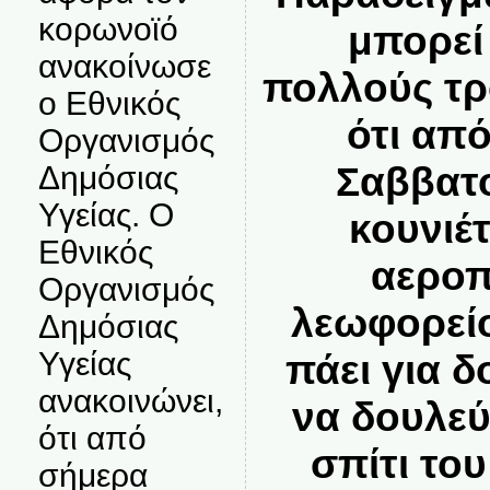
κορωνοϊό
μπορεί
ανακοίνωσε
πολλούς τρ
ο Εθνικός
ότι απ
Οργανισμός
Σαββατ
Δημόσιας
Υγείας. Ο
κουνιέτ
Εθνικός
αεροπ
Οργανισμός
λεωφορείο
Δημόσιας
Υγείας
πάει για δ
ανακοινώνει,
να δουλεύε
ότι από
σπίτι του
σήμερα