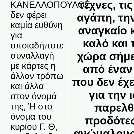
τέχνες, τι
ΚΑΝΕΛΛΟΠΟΥΛΟΣ
δεν φέρει
αγάπη, την 
καμία ευθύνη
αναγκαίο κα
για
καλό και 
οποιαδήποτε
χώρα σήμε
συναλλαγή
με κάρτες η
από έναν
άλλον τρόπω
που δεν έχε
και άλλα
για την 
στον όνομά
παρελθ
της, Ή στο
όνομα του
προδότε
κυρίου Γ. Θ,
ανώμαλους