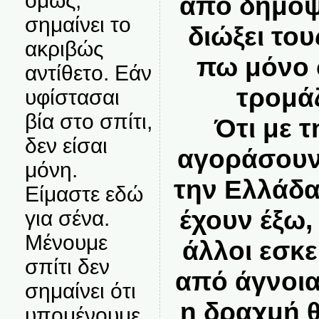
όμως,
από δημοψ
σημαίνει το
διώξει το
ακριβώς
πω μόνο 
αντίθετο. Εάν
τρομά
υφίστασαι
βία στο σπίτι,
Ότι με 
δεν είσαι
αγοράσουν
μόνη.
την Ελλάδα
Είμαστε εδώ
έχουν έξω,
για σένα.
Μένουμε
άλλοι εσκε
σπίτι δεν
από άγνοια
σημαίνει ότι
η δραχμή 
υπομένουμε