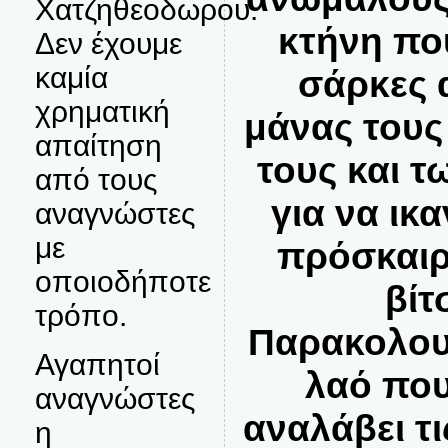
Χατζηθεοδωρου.
κτήνη που
Δεν έχουμε
καμία
σάρκες 
χρηματική
μάνας τους
απαίτηση
τους και τ
από τους
για να ικ
αναγνώστες
με
πρόσκαιρ
οποιοδήποτε
βίτ
τρόπο.
Παρακολου
Αγαπητοί
λαό που
αναγνώστες
αναλάβει τι
η