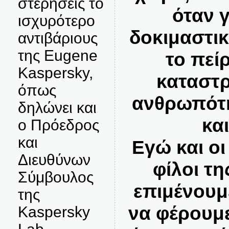
στερήσεις το
όταν 
ισχυρότερο
δοκιμαστι
αντιβάριους
της Eugene
το πεί
Kaspersky,
καταστρ
όπως
ανθρωπότητ
δηλώνει και
και
ο Πρόεδρος
και
Εγώ και οι
Διευθύνων
φίλοι τη
Σύμβουλος
επιμένουμε
της
να φέρουμ
Kaspersky