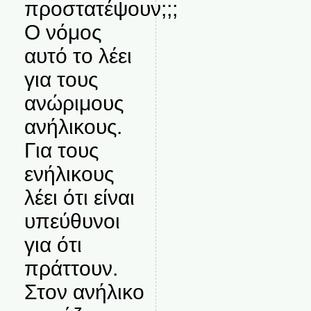
προστατέψουν;;;
Ο νόμος
αυτό το λέει
για τους
ανώριμους
ανήλικους.
Για τους
ενήλικους
λέει ότι είναι
υπεύθυνοι
για ότι
πράττουν.
Στον ανήλικο