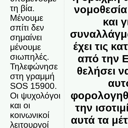
νομοθεσία 
τη βία.
Μένουμε
και γ
σπίτι δεν
συναλλάγμ
σημαίνει
έχει τις κα
μένουμε
σιωπηλές.
από την 
Τηλεφώνησε
θελήσει ν
στη γραμμή
αυτ
SOS 15900.
φορολογηθ
Οι ψυχολόγοι
και οι
την ισοτιμ
κοινωνικοί
αυτά τα μέ
λειτουργοί