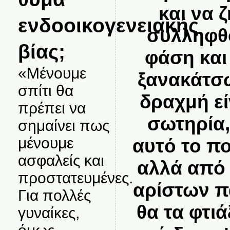
και να 
ενδοοικογενειακής
συλληφθ
βίας;
φάση και 
«Μένουμε
ξανακάτσω
σπίτι θα
δραχμή εί
πρέπει να
σωτηρία,
σημαίνει πως
μένουμε
αυτό το π
ασφαλείς και
αλλά από
προστατευμένες.
αρίστων π
Για πολλές
θα τα φτιά
γυναίκες,