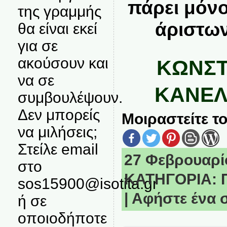
πάρει μόν
της γραμμής
άριστω
θα είναι εκεί
για σε
ακούσουν και
ΚΩΝΣΤ
να σε
ΚΑΝΕΛ
συμβουλέψουν.
Δεν μπορείς
Μοιραστείτε το
να μιλήσεις;
Στείλε email
27 Φεβρουαρίο
στο
ΚΑΤΗΓΟΡΙΑ:
sos15900@isotita.gr
|
Αφήστε ένα 
ή σε
οποιοδήποτε