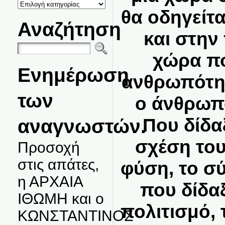
ΚΑΤΗΓΟΡΙΕΣ
ΘΕΜΑΤΩΝ
θα οδηγείτ
Αναζήτηση
και στην
χώρα πο
Ενημέρωση
ανθρωπότητ
των
ο άνθρωπ
Που δίδαξ
αναγνωστών.
σχέση του
Προσοχή
στις απάτες,
φύση, το σ
η ΑΡΧΑΙΑ
που δίδα
ΙΘΩΜΗ και ο
πολιτισμό, 
ΚΩΝΣΤΑΝΤΙΝΟΣ