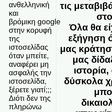
τις μεταβιβ
ανθελληνική
και
στο
βρόμικη google
Όλα θα εί
στην κορυφή
εξήγηση ό
της
ιστοσελίδας
μας κράτη
όταν μπείτε,
μας δίδα
αναφέρει μη
ιστορία,
ασφαλής την
δύσκολα χ
ιστοσελίδα,
ξέρετε γιατί;;;
μπο
Διότι δεν της
δικαιο
πληρώνω