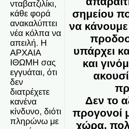
απαραίτ
νταβατζιλίκι,
σημείου π
κάθε φορά
ανακαλύπτει
να κάνουμε
νέα κόλπα να
προδοσ
απειλή. Η
υπάρχει κα
ΑΡΧΑΙΑ
και γινόμ
ΙΘΩΜΗ σας
εγγυάται, ότι
ακουσί
δεν
πρ
διατρέχετε
Δεν το α
κανένα
κίνδυνο, διότι
προγονοί μ
πληρώνω με
χώρα, πο