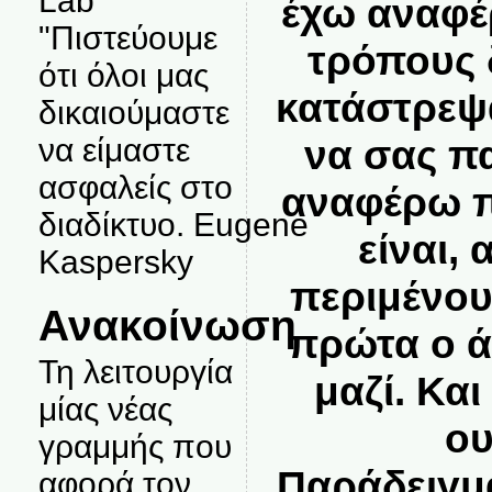
Lab
έχω αναφέ
"Πιστεύουμε
τρόπους
ότι όλοι μας
κατάστρεψα
δικαιούμαστε
να σας π
να είμαστε
ασφαλείς στο
αναφέρω π
διαδίκτυο. Eugene
είναι, 
Kaspersky
περιμένου
Ανακοίνωση
πρώτα ο ά
Τη λειτουργία
μαζί. Και
μίας νέας
ου
γραμμής που
Παράδειγμ
αφορά τον