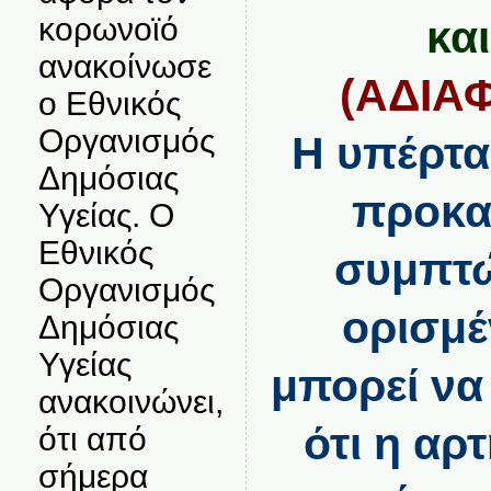
κορωνοϊό
κα
ανακοίνωσε
(ΑΔΙΑΦ
ο Εθνικός
Οργανισμός
Η υπέρτα
Δημόσιας
προκα
Υγείας. Ο
Εθνικός
συμπτώ
Οργανισμός
ορισμέ
Δημόσιας
Υγείας
μπορεί ν
ανακοινώνει,
ότι η αρ
ότι από
σήμερα