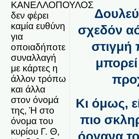
ΚΑΝΕΛΛΟΠΟΥΛΟΣ
Δουλεύ
δεν φέρει
καμία ευθύνη
σχεδόν αό
για
στιγμή 
οποιαδήποτε
συναλλαγή
μπορεί
με κάρτες η
προ
άλλον τρόπω
και άλλα
στον όνομά
Κι όμως, ε
της, Ή στο
πιο σκλη
όνομα του
κυρίου Γ. Θ,
όργανα τ