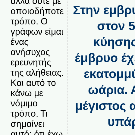
αλλά ούτε με
Στην εμβρ
οποιοδήποτε
τρόπο. Ο
στον 5
γράφων είμαι
κύησης
ένας
ανήσυχος
έμβρυο έχ
ερευνητής
εκατομμ
της αλήθειας.
Και αυτό το
ωάρια. 
κάνω με
νόμιμο
μέγιστος 
τρόπο. Τι
υπάρ
σημαίνει
αυτό; ότι έχω