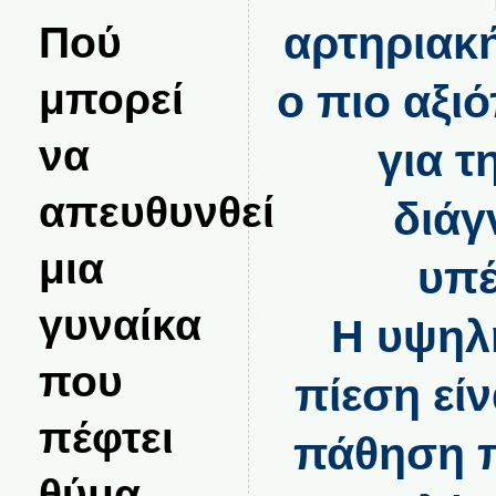
αρτηριακή
Πού
μπορεί
ο πιο αξι
να
για τ
απευθυνθεί
διάγ
μια
υπέ
γυναίκα
Η υψηλ
που
πίεση εί
πέφτει
πάθηση π
θύμα