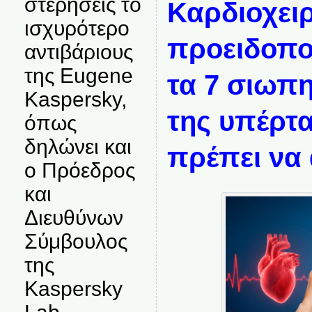
στερήσεις το
Καρδιοχει
ισχυρότερο
προειδοποι
αντιβάριους
της Eugene
τα 7 σιωπ
Kaspersky,
της υπέρτ
όπως
δηλώνει και
πρέπει να
ο Πρόεδρος
και
Διευθύνων
Σύμβουλος
της
Kaspersky