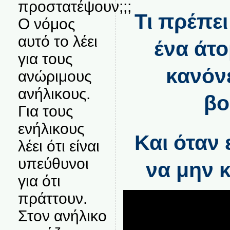
προστατέψουν;;;
Τι πρέπει
Ο νόμος
αυτό το λέει
ένα άτο
για τους
κανόν
ανώριμους
ανήλικους.
βο
Για τους
ενήλικους
Και όταν 
λέει ότι είναι
υπεύθυνοι
να μην κ
για ότι
πράττουν.
Στον ανήλικο