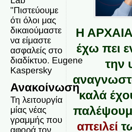
Lab
"Πιστεύουμε
ότι όλοι μας
δικαιούμαστε
Η ΑΡΧΑΙ
να είμαστε
έχω πει ε
ασφαλείς στο
διαδίκτυο. Eugene
την 
Kaspersky
αναγνωστώ
Ανακοίνωση
καλά έχο
Τη λειτουργία
παλέψουμ
μίας νέας
γραμμής που
απειλεί
τω
αφορά τον