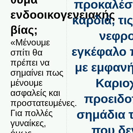
προκαλέσε
ενδοοικογενειακής
καρδιά, τι
βίας;
νεφρο
«Μένουμε
εγκέφαλο 
σπίτι θα
πρέπει να
με εμφαν
σημαίνει πως
Καριο
μένουμε
ασφαλείς και
προειδοπ
προστατευμένες.
σημάδια 
Για πολλές
γυναίκες,
που δε