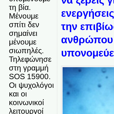
να ξέρεις γ
τη βία.
ενεργήσεις
Μένουμε
σπίτι δεν
την επιβίω
σημαίνει
ανθρώπου κ
μένουμε
σιωπηλές.
υπονομεύε
Τηλεφώνησε
στη γραμμή
SOS 15900.
Οι ψυχολόγοι
και οι
κοινωνικοί
λειτουργοί