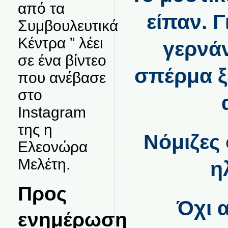
από τα
είπαν. Γ
Συμβουλευτικά
Κέντρα ” λέει
γερνά
σε ένα βίντεο
σπέρμα ξ
που ανέβασε
στο
Instagram
της η
Νόμιζες 
Ελεονώρα
Μελέτη.
η
Προς
Όχι 
ενημέρωση