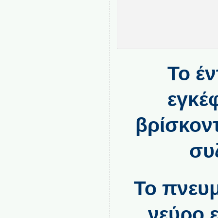
Το έν
εγκέ
βρίσκοντ
συ
Το πνευ
νεύρο ε