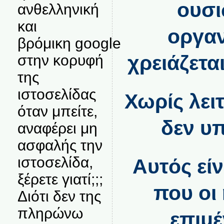
ουσι
ανθελληνική
και
οργαν
βρόμικη google
χρειάζεται
στην κορυφή
της
ιστοσελίδας
Χωρίς λει
όταν μπείτε,
δεν υ
αναφέρει μη
ασφαλής την
ιστοσελίδα,
Αυτός είν
ξέρετε γιατί;;;
που οι
Διότι δεν της
πληρώνω
επιμέ