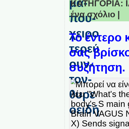
ΚΑΤΗΓΟΡΙΑ:
ένα σχόλιο
|
Το έντερο 
σας βρίσκο
συζήτηση.