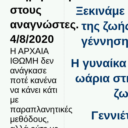
στους
Ξεκινάμε
αναγνώστες.
της ζωή
4/8/2020
γέννηση
Η ΑΡΧΑΙΑ
ΙΘΩΜΗ δεν
Η γυναίκα
ανάγκασε
ωάρια στ
ποτέ κανένα
να κάνει κάτι
ζω
με
παραπλανητικές
Γεννιέ
μεθόδους,