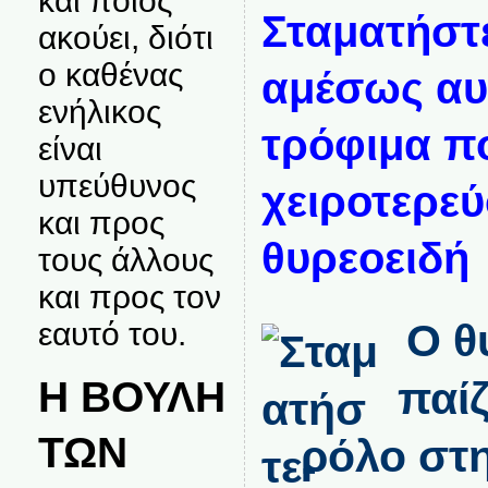
και ποιος
Σταματήστ
ακούει, διότι
ο καθένας
αμέσως αυ
ενήλικος
τρόφιμα π
είναι
υπεύθυνος
χειροτερεύ
και προς
θυρεοειδή
τους άλλους
και προς τον
εαυτό του.
Ο θ
Η ΒΟΥΛΗ
παίζ
ΤΩΝ
ρόλο στη