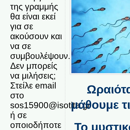
της γραμμής
θα είναι εκεί
για σε
ακούσουν και
να σε
συμβουλέψουν.
Δεν μπορείς
να μιλήσεις;
Στείλε email
Ωραιότα
στο
μάθουμε τι
sos15900@isotita.gr
ή σε
οποιοδήποτε
Το μυστικ