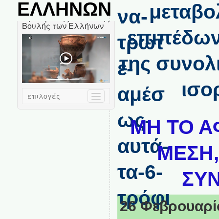
ΕΛΛΗΝΩΝ
μεταβο
επιπέδων
της συνολ
ισο
ΜΗ ΤΟ Α
ΜΕΣΗ,
ΣΥΝ
26 Φεβρουαρίο