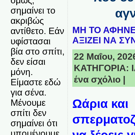
όμως,
σημαίνει το
αγν
ακριβώς
ΜΗ ΤΟ ΑΦΗΝΕ
αντίθετο. Εάν
ΑΞΙΖΕΙ ΝΑ ΣΥ
υφίστασαι
βία στο σπίτι,
22 Μαΐου, 2026
δεν είσαι
ΚΑΤΗΓΟΡΙΑ:
μόνη.
ένα σχόλιο
|
Είμαστε εδώ
για σένα.
Ωάρια και
Μένουμε
σπίτι δεν
σπερματοζ
σημαίνει ότι
υπομένουμε