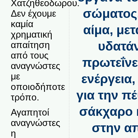
Χατζηθεοδωρου.
σώματος.
Δεν έχουμε
καμία
αίμα, μετ
χρηματική
υδατάν
απαίτηση
από τους
πρωτεΐνε
αναγνώστες
με
ενέργεια
οποιοδήποτε
για την πέ
τρόπο.
σάκχαρο κ
Αγαπητοί
αναγνώστες
στην α
η