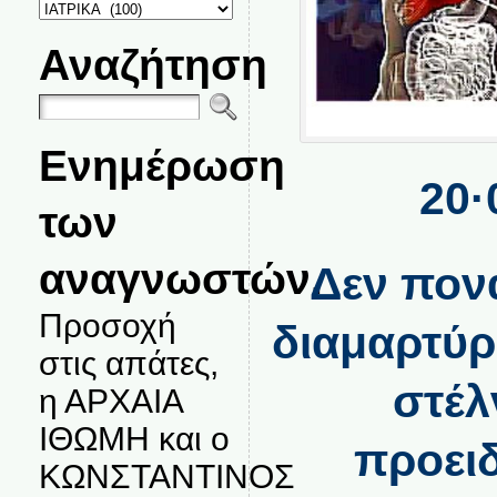
ΚΑΤΗΓΟΡΙΕΣ
ΘΕΜΑΤΩΝ
Αναζήτηση
Ενημέρωση
20·
των
αναγνωστών.
Δεν πονά
Προσοχή
διαμαρτύρ
στις απάτες,
στέλ
η ΑΡΧΑΙΑ
ΙΘΩΜΗ και ο
προειδ
ΚΩΝΣΤΑΝΤΙΝΟΣ