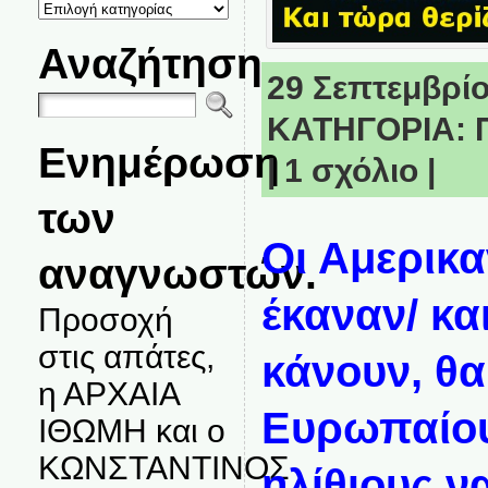
ΚΑΤΗΓΟΡΙΕΣ
ΘΕΜΑΤΩΝ
Αναζήτηση
29 Σεπτεμβρίου
ΚΑΤΗΓΟΡΙΑ:
Ενημέρωση
|
1 σχόλιο
|
των
Οι Αμερικα
αναγνωστών.
έκαναν/ και
Προσοχή
στις απάτες,
κάνουν, θα
η ΑΡΧΑΙΑ
Ευρωπαίου
ΙΘΩΜΗ και ο
ΚΩΝΣΤΑΝΤΙΝΟΣ
ηλίθιους ν