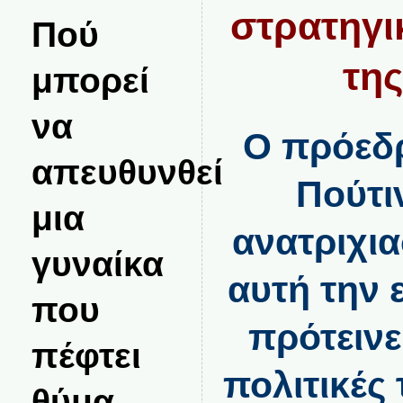
στρατηγι
Πού
της
μπορεί
να
Ο πρόεδρ
απευθυνθεί
Πούτι
μια
ανατριχι
γυναίκα
αυτή την 
που
πρότεινε
πέφτει
πολιτικές
θύμα