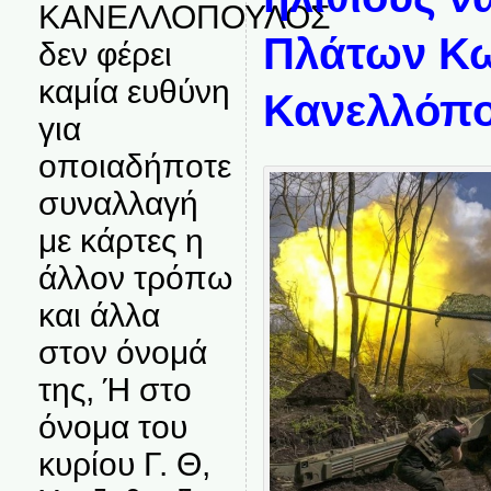
ΚΑΝΕΛΛΟΠΟΥΛΟΣ
Πλάτων Κω
δεν φέρει
καμία ευθύνη
Κανελλόπ
για
οποιαδήποτε
συναλλαγή
με κάρτες η
άλλον τρόπω
και άλλα
στον όνομά
της, Ή στο
όνομα του
κυρίου Γ. Θ,