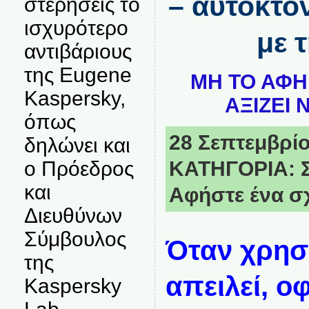
– αυτοκτο
στερήσεις το
ισχυρότερο
με 
αντιβάριους
της Eugene
ΜΗ ΤΟ ΑΦΗ
Kaspersky,
ΑΞΙΖΕΙ 
όπως
28 Σεπτεμβρίου
δηλώνει και
ΚΑΤΗΓΟΡΙΑ:
ο Πρόεδρος
και
Αφήστε ένα σ
Διευθύνων
Σύμβουλος
Όταν χρησ
της
απειλεί, ο
Kaspersky