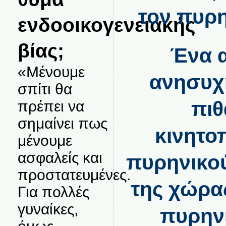
τον πυρη
ενδοοικογενειακής
βίας;
Ένα α
«Μένουμε
ανησυχη
σπίτι θα
πιθ
πρέπει να
σημαίνει πως
κινητο
μένουμε
ασφαλείς και
πυρηνικο
προστατευμένες.
της χώρας
Για πολλές
γυναίκες,
πυρην