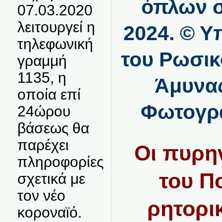
όπλων σ
07.03.2020
λειτουργεί η
2024.
© Υ
τηλεφωνική
του Ρωσικ
γραμμή
1135, η
Άμυνας
οποία επί
Φωτογρα
24ώρου
βάσεως θα
παρέχει
Οι πυρην
πληροφορίες
του Πο
σχετικά με
τον νέο
ρητορι
κοροναϊό.