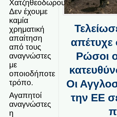
Χατζηθεοδωρου.
Δεν έχουμε
καμία
Τελείωσ
χρηματική
απαίτηση
απέτυχε 
από τους
Ρώσοι ο
αναγνώστες
με
κατευθύν
οποιοδήποτε
Οι Αγγλο
τρόπο.
Αγαπητοί
την ΕΕ σ
αναγνώστες
π
η