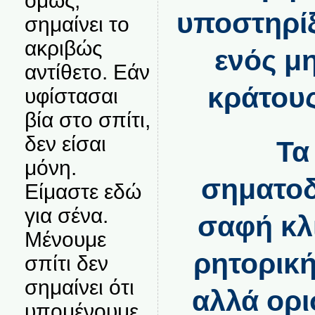
όμως,
υποστηρίξ
σημαίνει το
ακριβώς
ενός μ
αντίθετο. Εάν
κράτους
υφίστασαι
βία στο σπίτι,
δεν είσαι
Τα
μόνη.
σηματοδ
Είμαστε εδώ
για σένα.
σαφή κλ
Μένουμε
ρητορική
σπίτι δεν
σημαίνει ότι
αλλά ορι
υπομένουμε