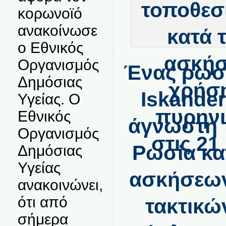
κορωνοϊό
ανακοίνωσε
ο Εθνικός
Οργανισμός
Ένας ρωσ
Δημόσιας
Iskander
Υγείας. Ο
Εθνικός
άγνωστη 
Οργανισμός
Ρωσία κα
Δημόσιας
Υγείας
ασκήσεων
ανακοινώνει,
ότι από
τακτικώ
σήμερα