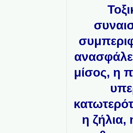
Τοξι
συναισ
συμπεριφ
ανασφάλει
μίσος, η 
υπε
κατωτερότ
η ζήλια,