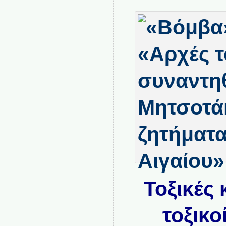
Τοξικές 
τοξικ