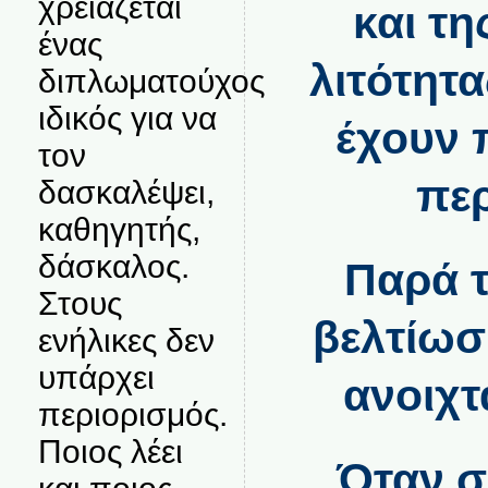
χρειάζεται
και τη
ένας
λιτότητα
διπλωματούχος
ιδικός για να
έχουν 
τον
περ
δασκαλέψει,
καθηγητής,
δάσκαλος.
Παρά τ
Στους
βελτίωσ
ενήλικες δεν
υπάρχει
ανοιχτ
περιορισμός.
Ποιος λέει
Όταν σ