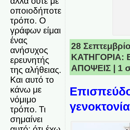
αλλά ούτε με
οποιοδήποτε
τρόπο. Ο
γράφων είμαι
ένας
28 Σεπτεμβρίο
ανήσυχος
ΚΑΤΗΓΟΡΙΑ:
ερευνητής
ΑΠΟΨΕΙΣ
|
1 
της αλήθειας.
Και αυτό το
κάνω με
Επισπεύδο
νόμιμο
γενοκτονί
τρόπο. Τι
σημαίνει
αυτό; ότι έχω