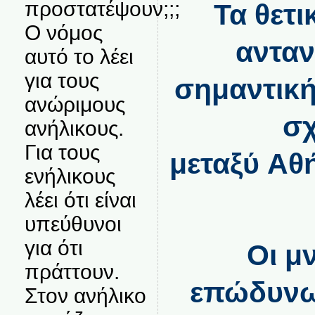
προστατέψουν;;;
Τα θετ
Ο νόμος
ανταν
αυτό το λέει
για τους
σημαντική
ανώριμους
σ
ανήλικους.
Για τους
μεταξύ Αθ
ενήλικους
λέει ότι είναι
υπεύθυνοι
για ότι
Οι μ
πράττουν.
επώδυνω
Στον ανήλικο