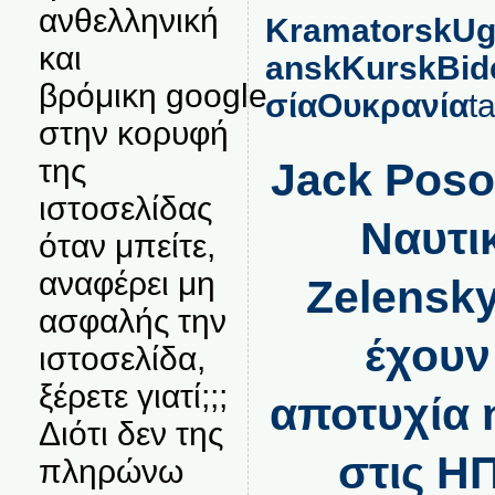
ανθελληνική
Kramatorsk
Ug
και
ansk
Kursk
Bid
βρόμικη google
σία
Ουκρανία
t
στην κορυφή
της
Jack Poso
ιστοσελίδας
Ναυτι
όταν μπείτε,
αναφέρει μη
Zelensky
ασφαλής την
έχουν
ιστοσελίδα,
ξέρετε γιατί;;;
αποτυχία 
Διότι δεν της
στις Η
πληρώνω