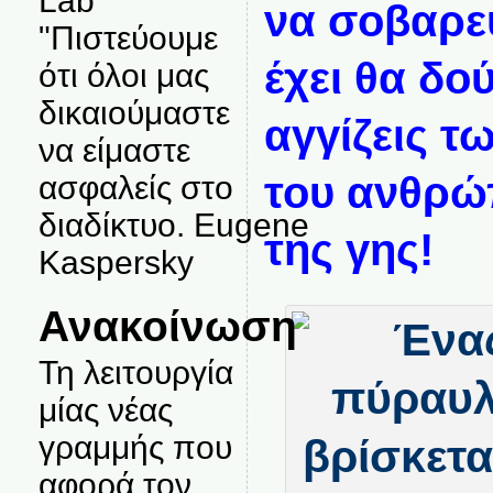
Lab
να σοβαρε
"Πιστεύουμε
έχει θα δο
ότι όλοι μας
δικαιούμαστε
αγγίζεις τ
να είμαστε
του ανθρώ
ασφαλείς στο
διαδίκτυο. Eugene
της γης!
Kaspersky
Ανακοίνωση
Τη λειτουργία
μίας νέας
γραμμής που
αφορά τον