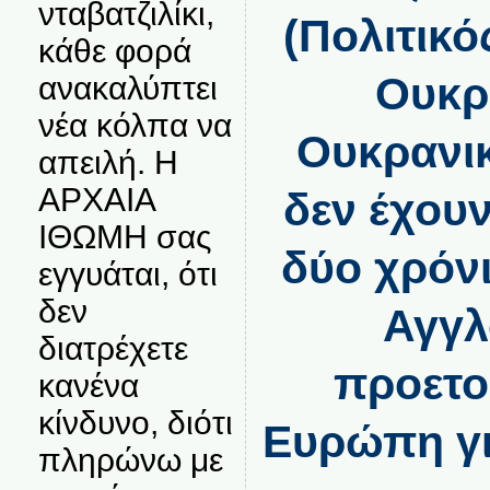
νταβατζιλίκι,
(Πολιτικό
κάθε φορά
Ουκρα
ανακαλύπτει
νέα κόλπα να
Ουκρανικ
απειλή. Η
ΑΡΧΑΙΑ
δεν έχουν
ΙΘΩΜΗ σας
δύο χρόνι
εγγυάται, ότι
δεν
Αγγλ
διατρέχετε
προετο
κανένα
κίνδυνο, διότι
Ευρώπη γι
πληρώνω με