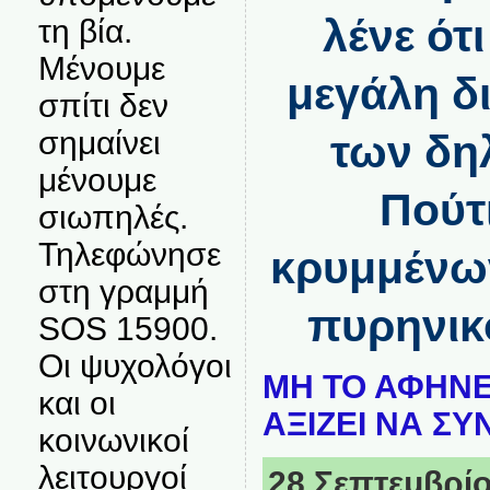
λένε ότ
τη βία.
Μένουμε
μεγάλη δ
σπίτι δεν
σημαίνει
των δη
μένουμε
Πούτ
σιωπηλές.
Τηλεφώνησε
κρυμμένω
στη γραμμή
πυρηνικ
SOS 15900.
Οι ψυχολόγοι
ΜΗ ΤΟ ΑΦΗΝΕ
και οι
ΑΞΙΖΕΙ ΝΑ ΣΥ
κοινωνικοί
λειτουργοί
28 Σεπτεμβρίου