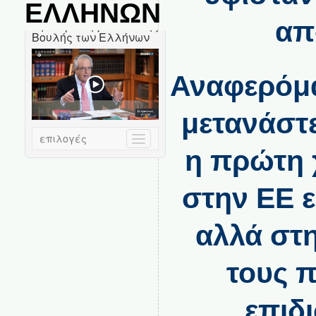
ΕΛΛΗΝΩΝ
απ
Αναφερόμ
μετανάστ
η πρώτη 
στην ΕΕ ε
αλλά στη
τους π
επιδ