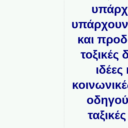
υπάρχ
υπάρχουν β
και προδ
τοξικές 
ιδέες 
κοινωνικέ
οδηγού
τ
α
ξικές