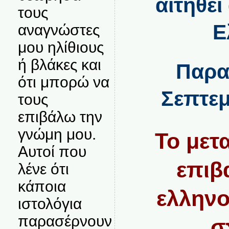
αιτηθε
τους
Ε
αναγνώστες
μου ηλίθιους
ή βλάκες και
Παρα
ότι μπορώ να
Σεπτεμ
τους
επιβάλω την
γνώμη μου.
Το μετ
Αυτοί που
επιβ
λένε ότι
κάποια
ελληνο
ιστολόγια
παρασέρνουν
σ