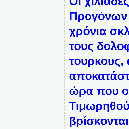
Οι χιλιάδε
Προγόνων 
χρόνια σκ
τους δολο
τουρκους, 
αποκατάστ
ώρα που ο
Τιμωρηθού
βρίσκονται