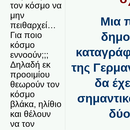
τον κόσμο να
μην
Μια 
πειθαρχεί…
Για ποιο
δημ
κόσμο
καταγράφε
εννοούν;;;
Δηλαδή εκ
της Γερμα
προοιμίου
δα έχε
θεωρούν τον
κόσμο
σημαντικ
βλάκα, ηλίθιο
δύο
και θέλουν
να τον