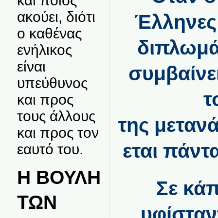
και ποιος
ακούει, διότι
Έλληνες 
ο καθένας
διπλωμά
ενήλικος
είναι
συμβαίνε
υπεύθυνος
τ
και προς
τους άλλους
της μεταν
και προς τον
εται πάντ
εαυτό του.
Η ΒΟΥΛΗ
Σε κάπ
ΤΩΝ
υφίσταν