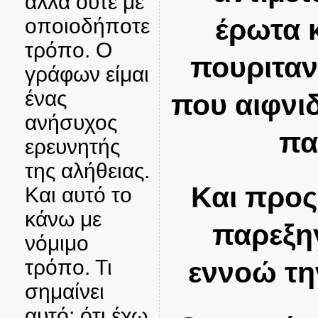
αλλά ούτε με
έρωτα κ
οποιοδήποτε
τρόπο. Ο
πουριταν
γράφων είμαι
ένας
που αιφνιδ
ανήσυχος
πα
ερευνητής
της αλήθειας.
Και προς
Και αυτό το
κάνω με
παρεξη
νόμιμο
τρόπο. Τι
εννοώ τη
σημαίνει
αυτό; ότι έχω