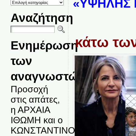
«ΥΨΗΛΗΣ 
ΚΑΤΗΓΟΡΙΕΣ
ΘΕΜΑΤΩΝ
Αναζήτηση
Απα
κάτω των
Ενημέρωση
των
αναγνωστών.
Προσοχή
στις απάτες,
η ΑΡΧΑΙΑ
ΙΘΩΜΗ και ο
ΚΩΝΣΤΑΝΤΙΝΟΣ