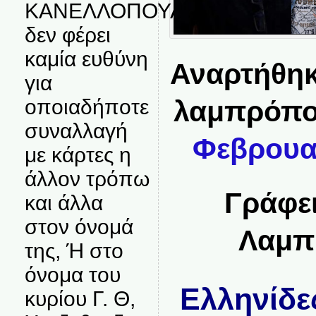
ΚΑΝΕΛΛΟΠΟΥΛΟΣ
δεν φέρει
καμία ευθύνη
Αναρτήθηκ
για
οποιαδήποτε
λαμπρόπ
συναλλαγή
Φεβρουαρ
με κάρτες η
άλλον τρόπω
Γράφει
και άλλα
στον όνομά
Λαμπ
της, Ή στο
όνομα του
Ελληνίδε
κυρίου Γ. Θ,