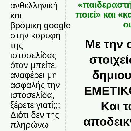
«παιδεραστή
ανθελληνική
ποιεί» και «
και
ο
βρόμικη google
στην κορυφή
Με την 
της
ιστοσελίδας
στοιχεί
όταν μπείτε,
δημιου
αναφέρει μη
ασφαλής την
ΕΜΕΤΙΚ
ιστοσελίδα,
Και τ
ξέρετε γιατί;;;
Διότι δεν της
αποδεικ
πληρώνω