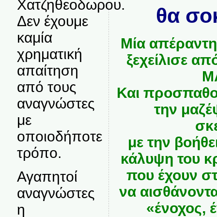
Χατζηθεοδωρου.
θα σο
Δεν έχουμε
καμία
Μία απέραντ
χρηματική
ξεχείλισε α
απαίτηση
Μ
από τους
Και προσπαθο
αναγνώστες
την μαζέ
με
σκ
οποιοδήποτε
με την βοήθε
τρόπο.
κάλυψη του 
που έχουν στ
Αγαπητοί
να αισθάνοντ
αναγνώστες
«ένοχος, έ
η