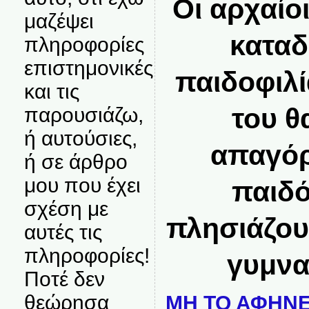
Οι αρχαίο
μαζέψει
καταδ
πληροφορίες
επιστημονικές
παιδοφιλί
και τις
του θ
παρουσιάζω,
ή αυτούσιες,
απαγόρ
ή σε άρθρο
μου που έχει
παιδό
σχέση με
πλησιάζου
αυτές τις
πληροφορίες!
γυμνα
Ποτέ δεν
θεώρησα
ΜΗ ΤΟ ΑΦΗΝΕ