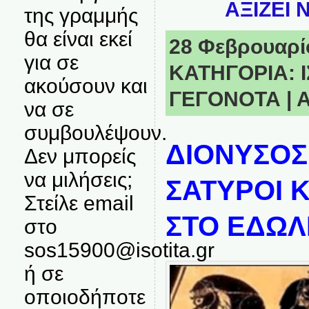
ΑΞΙΖΕΙ 
της γραμμής
θα είναι εκεί
28 Φεβρουαρίο
για σε
ΚΑΤΗΓΟΡΙΑ:
ακούσουν και
ΓΕΓΟΝΟΤΑ
|
Α
να σε
συμβουλέψουν.
ΔΙΟΝΥΣΟΣ
Δεν μπορείς
να μιλήσεις;
ΣΑΤΥΡΟΙ Κ
Στείλε email
ΣΤΟ ΕΔΩΛ
στο
sos15900@isotita.gr
ή σε
οποιοδήποτε