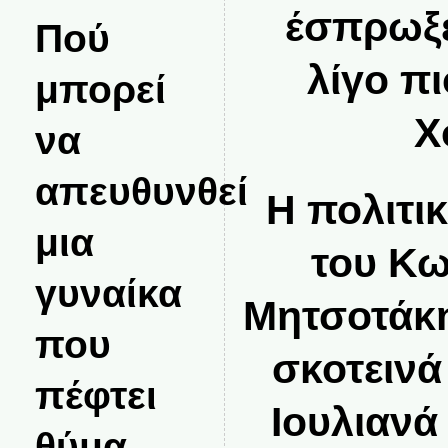
έσπρωξε
Πού
λίγο π
μπορεί
Χ
να
απευθυνθεί
Η πολιτι
μια
του Κω
γυναίκα
Μητσοτάκη
που
σκοτεινά
πέφτει
Ιουλιανά
θύμα