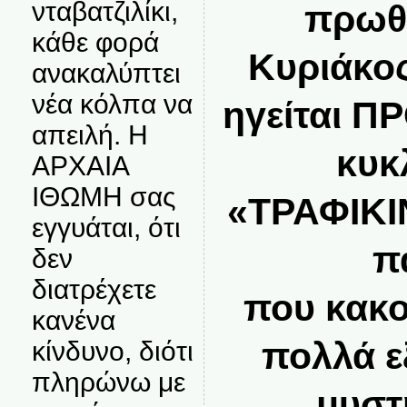
νταβατζιλίκι,
πρωθ
κάθε φορά
Κυριάκος
ανακαλύπτει
νέα κόλπα να
ηγείται Π
απειλή. Η
κυκ
ΑΡΧΑΙΑ
ΙΘΩΜΗ σας
«ΤΡΑΦΙΚΙ
εγγυάται, ότι
πα
δεν
διατρέχετε
που κακο
κανένα
πολλά ε
κίνδυνο, διότι
πληρώνω με
μυστ