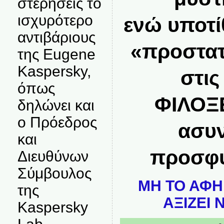
στερήσεις το
ισχυρότερο
ενώ υποτί
αντιβάριους
«προστατ
της Eugene
Kaspersky,
στι
όπως
ΦΙΛΟΞ
δηλώνει και
ο Πρόεδρος
ασυ
και
προσφ
Διευθύνων
Σύμβουλος
ΜΗ ΤΟ ΑΦΗ
της
ΑΞΙΖΕΙ 
Kaspersky