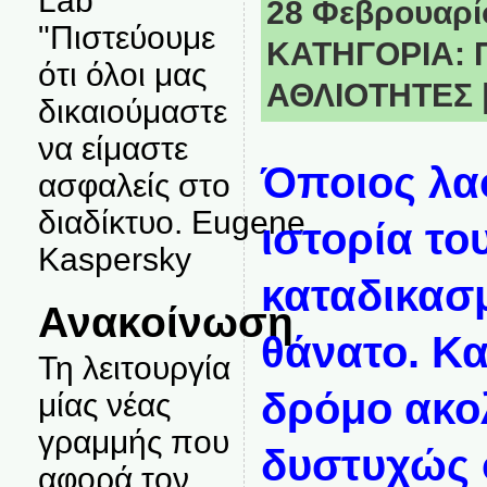
Lab
28 Φεβρουαρίο
"Πιστεύουμε
ΚΑΤΗΓΟΡΙΑ:
ότι όλοι μας
ΑΘΛΙΟΤΗΤΕΣ
δικαιούμαστε
να είμαστε
Όποιος λα
ασφαλείς στο
διαδίκτυο. Eugene
ιστορία του
Kaspersky
καταδικασ
Ανακοίνωση
θάνατο. Κα
Τη λειτουργία
δρόμο ακο
μίας νέας
γραμμής που
δυστυχώς 
αφορά τον