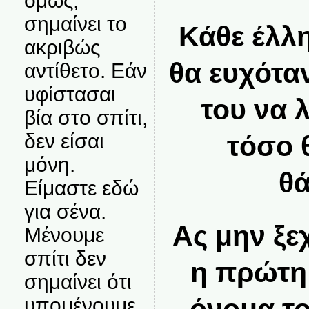
όμως,
σημαίνει το
Κάθε έλλη
ακριβώς
θα ευχότα
αντίθετο. Εάν
υφίστασαι
του να 
βία στο σπίτι,
δεν είσαι
τόσο 
μόνη.
θά
Είμαστε εδώ
για σένα.
Ας μην ξε
Μένουμε
σπίτι δεν
η πρώτη
σημαίνει ότι
όνομα τ
υπομένουμε