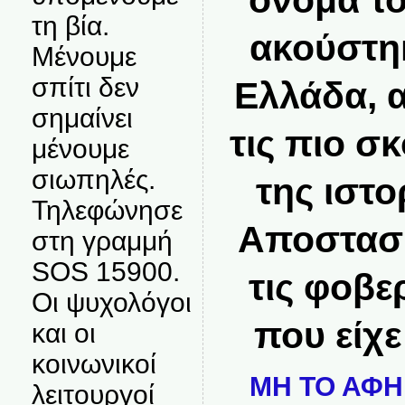
τη βία.
ακούστηκ
Μένουμε
σπίτι δεν
Ελλάδα, 
σημαίνει
τις πιο σ
μένουμε
σιωπηλές.
της ιστο
Τηλεφώνησε
Αποστασί
στη γραμμή
SOS 15900.
τις φοβε
Οι ψυχολόγοι
που είχε
και οι
κοινωνικοί
ΜΗ ΤΟ ΑΦΗ
λειτουργοί