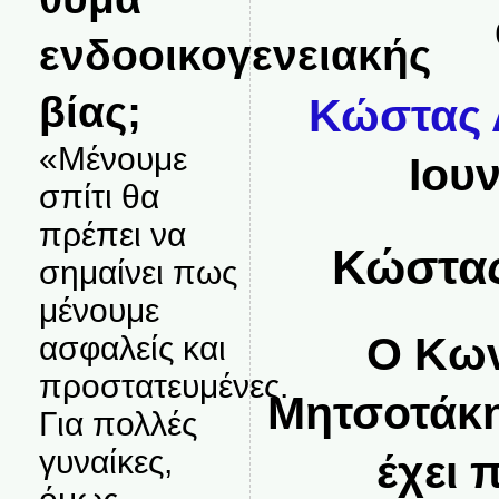
ενδοοικογενειακής
βίας;
Κώστας 
«Μένουμε
Ιου
σπίτι θα
πρέπει να
Κώστας
σημαίνει πως
μένουμε
O Kων
ασφαλείς και
προστατευμένες.
Μητσοτάκη
Για πολλές
γυναίκες,
έχει 