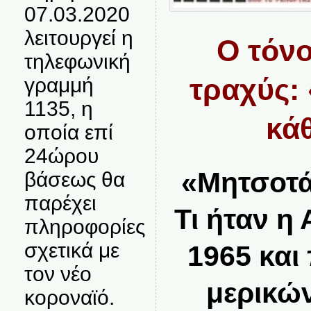
07.03.2020
λειτουργεί η
Ο τόνο
τηλεφωνική
τραχύς: 
γραμμή
1135, η
κά
οποία επί
24ώρου
«Μητσοτά
βάσεως θα
παρέχει
Τι ήταν η
πληροφορίες
σχετικά με
1965 και
τον νέο
μερικώ
κοροναϊό.