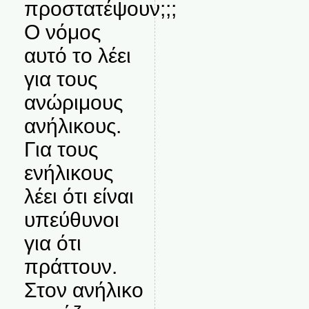
προστατέψουν;;;
Ο νόμος
αυτό το λέει
για τους
ανώριμους
ανήλικους.
Για τους
ενήλικους
λέει ότι είναι
υπεύθυνοι
για ότι
πράττουν.
Στον ανήλικο