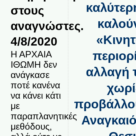
καλύτερ
στους
καλούν
αναγνώστες.
«Κινητ
4/8/2020
περιορ
Η ΑΡΧΑΙΑ
ΙΘΩΜΗ δεν
αλλαγή 
ανάγκασε
ποτέ κανένα
χωρί
να κάνει κάτι
προβάλλου
με
παραπλανητικές
Αναγκαιό
μεθόδους,