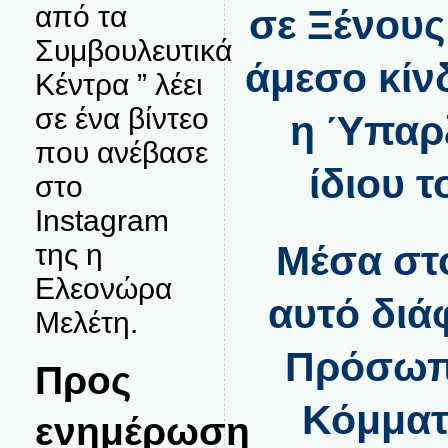
από τα
σε Ξένους 
Συμβουλευτικά
άμεσο κίν
Κέντρα ” λέει
σε ένα βίντεο
η Ύπαρξ
που ανέβασε
ίδιου 
στο
Instagram
της η
Μέσα στ
Ελεονώρα
αυτό διά
Μελέτη.
Πρόσωπα
Προς
Κόμματ
ενημέρωση