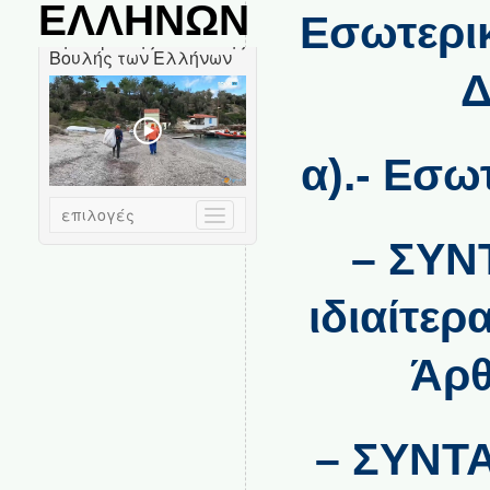
ΕΛΛΗΝΩΝ
Εσωτερικ
Δ
α).- Εσω
– ΣΥΝ
ιδιαίτερ
Άρθ
– ΣΥΝΤ