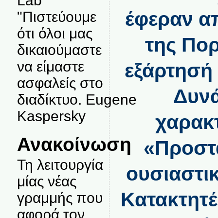
Lab
έφεραν απ
"Πιστεύουμε
ότι όλοι μας
της Πορ
δικαιούμαστε
να είμαστε
εξάρτησή 
ασφαλείς στο
Δυνά
διαδίκτυο. Eugene
Kaspersky
χαρακ
Ανακοίνωση
«Προστά
Τη λειτουργία
ουσιαστικ
μίας νέας
Κατακτητές
γραμμής που
αφορά τον