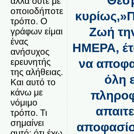
Θεσμ
αλλά ούτε με
οποιοδήποτε
κυρίως,»Π
τρόπο. Ο
Ζωή τ
γράφων είμαι
ένας
ΗΜΕΡΑ, έτ
ανήσυχος
ερευνητής
να αποφα
της αλήθειας.
όλη 
Και αυτό το
κάνω με
πληρο
νόμιμο
απαιτε
τρόπο. Τι
σημαίνει
αποφασίσ
αυτό; ότι έχω