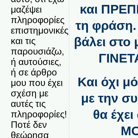
και ΠΡΕΠΕ
μαζέψει
πληροφορίες
τη φράση.
επιστημονικές
βάλει στο
και τις
παρουσιάζω,
ΓΙΝΕΤ
ή αυτούσιες,
ή σε άρθρο
Και όχι μ
μου που έχει
σχέση με
με την συ
αυτές τις
θα έχε
πληροφορίες!
Ποτέ δεν
Μ
θεώρησα