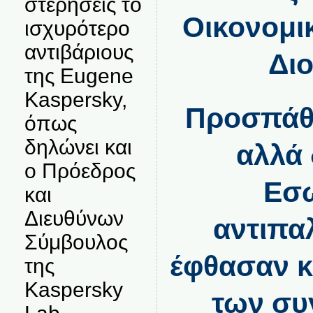
στερήσεις το
Οικονομι
ισχυρότερο
αντιβάριους
Διο
της Eugene
Kaspersky,
Προσπάθη
όπως
δηλώνει και
αλλά
ο Πρόεδρος
Εσω
και
Διευθύνων
αντιπα
Σύμβουλος
έφθασαν κ
της
Kaspersky
των συ