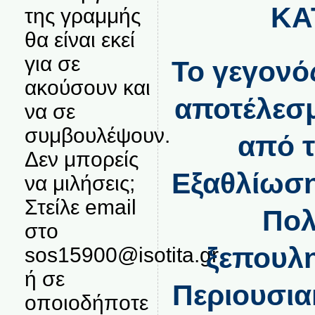
ΚΑ
της γραμμής
θα είναι εκεί
για σε
Το γεγονό
ακούσουν και
αποτέλεσμ
να σε
συμβουλέψουν.
από τ
Δεν μπορείς
Εξαθλίωση
να μιλήσεις;
Στείλε email
Πολ
στο
ξεπουλη
sos15900@isotita.gr
ή σε
Περιουσια
οποιοδήποτε