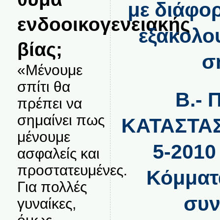
με διάφο
ενδοοικογενειακής
εξακολου
βίας;
σ
«Μένουμε
σπίτι θα
Β.-
πρέπει να
σημαίνει πως
ΚΑΤΑΣΤΑΣΗ
μένουμε
5-2010
ασφαλείς και
προστατευμένες.
Κόμματ
Για πολλές
συν
γυναίκες,