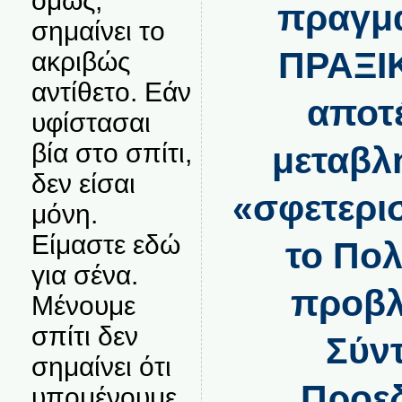
όμως,
πραγμ
σημαίνει το
ΠΡΑΞΙ
ακριβώς
αντίθετο. Εάν
αποτ
υφίστασαι
βία στο σπίτι,
μεταβλη
δεν είσαι
«σφετερι
μόνη.
Είμαστε εδώ
το Πολ
για σένα.
προβλ
Μένουμε
σπίτι δεν
Σύν
σημαίνει ότι
Προε
υπομένουμε