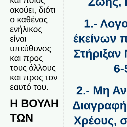
Ζωής,
και ποιος
ακούει, διότι
ο καθένας
1.- Λογ
ενήλικος
έκείνων 
είναι
υπεύθυνος
Στήριξαν
και προς
6-
τους άλλους
και προς τον
εαυτό του.
2.- Μη Α
Η ΒΟΥΛΗ
Διαγραφή
ΤΩΝ
Χρέους, 