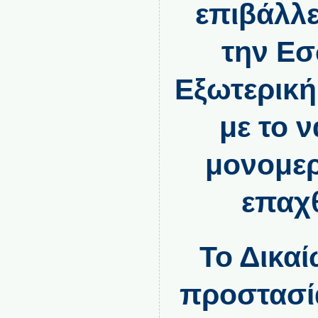
επιβάλλε
την Εσ
Εξωτερική
με το 
μονομερ
επαχθ
Το Δικα
προστασία