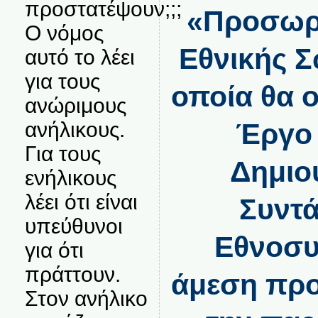
προστατέψουν;;;
«Προσωρ
Ο νόμος
Εθνικής Σ
αυτό το λέει
για τους
οποία θα 
ανώριμους
ανήλικους.
Έργο 
Για τους
Δημιο
ενήλικους
λέει ότι είναι
Συντά
υπεύθυνοι
Εθνοσυ
για ότι
πράττουν.
άμεση προ
Στον ανήλικο