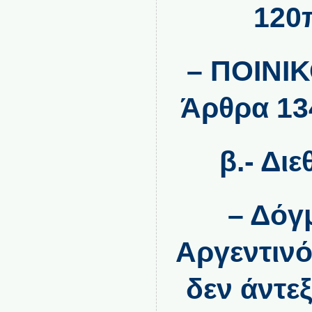
120π
– ΠΟΙΝΙ
Άρθρα 13
β.- Διε
– Δόγ
Αργεντινό
δεν άντε