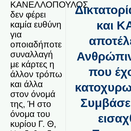
ΚΑΝΕΛΛΟΠΟΥΛΟΣ
Δικτατορ
δεν φέρει
και Κ
καμία ευθύνη
για
αποτέλ
οποιαδήποτε
συναλλαγή
Ανθρώπιν
με κάρτες η
που έχ
άλλον τρόπω
και άλλα
κατοχυρωθ
στον όνομά
Συμβάσει
της, Ή στο
όνομα του
εισαχ
κυρίου Γ. Θ,