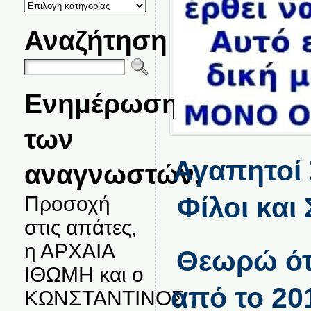
ΚΑΤΗΓΟΡΙΕΣ
ΘΕΜΑΤΩΝ
Αναζήτηση
Ενημέρωση
των
Αγαπητοί 
αναγνωστών.
Φίλοι και
Προσοχή
στις απάτες,
η ΑΡΧΑΙΑ
Θεωρώ ότι
ΙΘΩΜΗ και ο
από το 20
ΚΩΝΣΤΑΝΤΙΝΟΣ