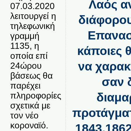
Λαός α
07.03.2020
λειτουργεί η
διάφορου
τηλεφωνική
Επανασ
γραμμή
1135, η
κάποιες 
οποία επί
να χαρακ
24ώρου
βάσεως θα
σαν 
παρέχει
πληροφορίες
διαμα
σχετικά με
προτάγματ
τον νέο
κοροναϊό.
1843,1862