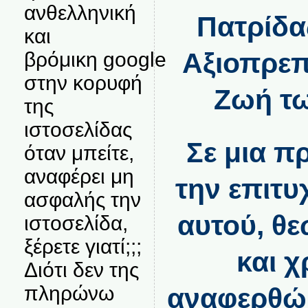
ανθελληνική
Πατρίδα
και
Αξιοπρεπ
βρόμικη google
στην κορυφή
Ζωή τω
της
ιστοσελίδας
Σε μια π
όταν μπείτε,
αναφέρει μη
την επιτυ
ασφαλής την
αυτού, θ
ιστοσελίδα,
ξέρετε γιατί;;;
και 
Διότι δεν της
πληρώνω
αναφερθώ