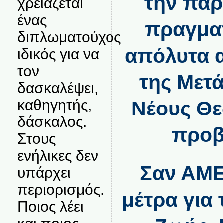
την πα
χρειάζεται
ένας
πραγματ
διπλωματούχος
απόλυτα 
ιδικός για να
τον
της Μετ
δασκαλέψει,
καθηγητής,
Νέους Θε
δάσκαλος.
προβ
Στους
ενήλικες δεν
Σαν ΑΜΕ
υπάρχει
περιορισμός.
μέτρα για 
Ποιος λέει