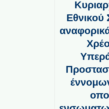
Κυριαρ
Εθνικού 
αναφορικά
Χρέο
Υπερά
Προστασ
έννομων
οπο
ενσωματωθ