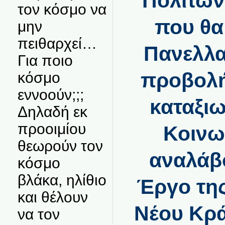
Πολιτών
τον κόσμο να
που θα
μην
πειθαρχεί…
Πανελλα
Για ποιο
προβολ
κόσμο
εννοούν;;;
καταξι
Δηλαδή εκ
προοιμίου
Κοινω
θεωρούν τον
αναλάβ
κόσμο
βλάκα, ηλίθιο
Έργο της
και θέλουν
Νέου Κρά
να τον