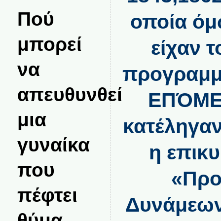
Πού
οποία όμ
μπορεί
είχαν 
να
προγραμμα
απευθυνθεί
ΕΠΌΜΕ
μια
κατέληγαν
γυναίκα
η επικ
που
«Προ
πέφτει
Δυνάμεων
θύμα