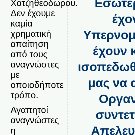
Εσωτερ
Χατζηθεοδωρου.
Δεν έχουμε
έχο
καμία
Υπερνομο
χρηματική
απαίτηση
έχουν 
από τους
αναγνώστες
ισοπεδωθε
με
μας να 
οποιοδήποτε
τρόπο.
Οργαν
Αγαπητοί
συντετ
αναγνώστες
Απελευ
η