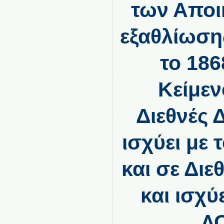
των Αποι
εξαθλίωση
το 186
Κείμεν
Διεθνές 
ισχύει με
και σε Διε
και ισχύ
Λ