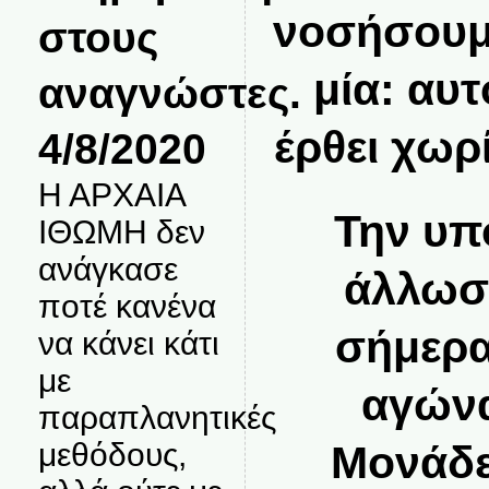
νοσήσουμε
στους
μία: αυτ
αναγνώστες.
έρθει χωρ
4/8/2020
Η ΑΡΧΑΙΑ
Την υπ
ΙΘΩΜΗ δεν
ανάγκασε
άλλωστ
ποτέ κανένα
σήμερα
να κάνει κάτι
με
αγώνα
παραπλανητικές
μεθόδους,
Μονάδε