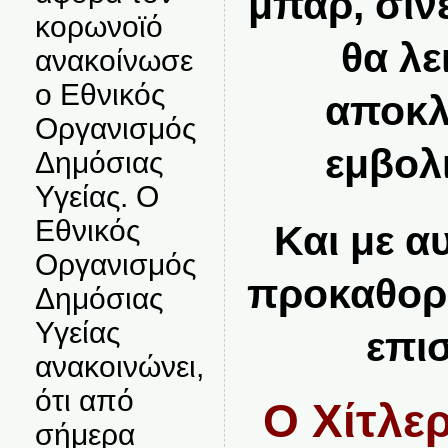
μπαρ, σιν
κορωνοϊό
θα λε
ανακοίνωσε
ο Εθνικός
αποκλ
Οργανισμός
εμβολ
Δημόσιας
Υγείας. Ο
Εθνικός
Και με α
Οργανισμός
προκαθορι
Δημόσιας
Υγείας
επι
ανακοινώνει,
ότι από
Ο Χίτλερ
σήμερα