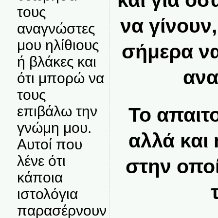
και για ό
τους
να γίνουν
αναγνώστες
μου ηλίθιους
σήμερα να
ή βλάκες και
ανα
ότι μπορώ να
τους
επιβάλω την
Το απαιτο
γνώμη μου.
αλλά και
Αυτοί που
λένε ότι
στην οπο
κάποια
ιστολόγια
παρασέρνουν