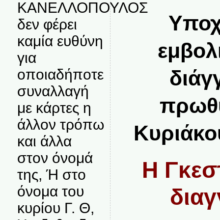
ΚΑΝΕΛΛΟΠΟΥΛΟΣ
Υποχ
δεν φέρει
καμία ευθύνη
εμβολ
για
οποιαδήποτε
διάγ
συναλλαγή
πρωθ
με κάρτες η
άλλον τρόπω
Κυριάκο
και άλλα
στον όνομά
Η Γκεσ
της, Ή στο
όνομα του
διαγ
κυρίου Γ. Θ,