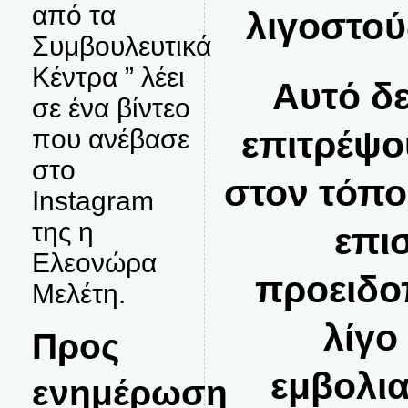
από τα
λιγοστού
Συμβουλευτικά
Κέντρα ” λέει
Αυτό δε
σε ένα βίντεο
που ανέβασε
επιτρέψο
στο
στον τόπο
Instagram
της η
επι
Ελεονώρα
προειδοπ
Μελέτη.
λίγο
Προς
εμβολια
ενημέρωση