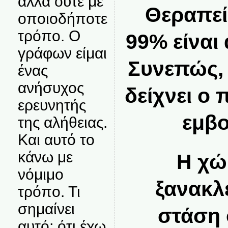
αλλά ούτε με
Θεραπεί
οποιοδήποτε
τρόπο. Ο
99% είναι
γράφων είμαι
Συνεπώς, 
ένας
ανήσυχος
δείχνει ο 
ερευνητής
εμβο
της αλήθειας.
Και αυτό το
κάνω με
Η χώ
νόμιμο
ξανακλ
τρόπο. Τι
σημαίνει
στάση 
αυτό; ότι έχω