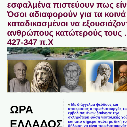
εσφαλμένα πιστεύουν πως είνα
Όσοι αδιαφορούν για τα κοινά 
καταδικασμένοι να εξουσιάζον
ανθρώπους κατώτερούς τους 
427-347 π.Χ
«
Με διάγγελμα ψεύδους και
ΩΡΑ
υποκρισίας ο πρωθυπουργός τ
εμβολιασμένων ξεκίνησε την
σκληρότερη φάση νεοταξικής χο
ΕΛΛΑΔΟΣ
και απο σήμερα παύει με δική τ
δήλωση να είναι πρωθυπουργός