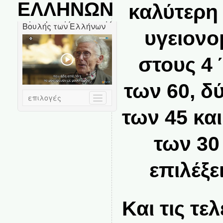
ΕΛΛΗΝΩΝ
καλύτερη 
υγειονο
στους 4
των 60, δ
των 45 κα
των 30
επιλέξε
Και τις τε