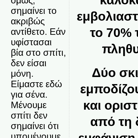
καλοκα
όμως,
σημαίνει το
εμβολιαστ
ακριβώς
το 70% 
αντίθετο. Εάν
υφίστασαι
πληθυ
βία στο σπίτι,
δεν είσαι
Δύο σκι
μόνη.
Είμαστε εδώ
εμποδίζο
για σένα.
και ορισ
Μένουμε
σπίτι δεν
από τη 
σημαίνει ότι
υπομένουμε