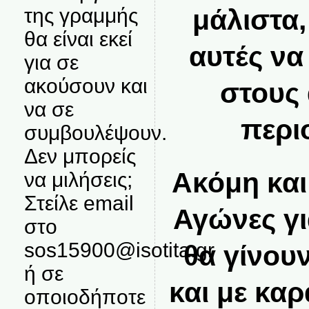
της γραμμής
μάλιστα,
θα είναι εκεί
αυτές να
για σε
ακούσουν και
στους
να σε
περι
συμβουλέψουν.
Δεν μπορείς
Ακόμη και
να μιλήσεις;
Στείλε email
Αγώνες γ
στο
sos15900@isotita.gr
θα γίνου
ή σε
και με καρ
οποιοδήποτε