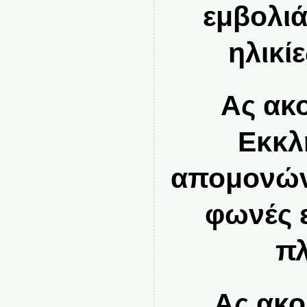
εμβολιά
ηλικίε
Ας ακ
Εκκλ
απομονώνε
φωνές ε
πλ
Ας ακο