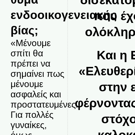
δισεκατο
ενδοοικογενειακής
που έχ
βίας;
ολόκληρ
«Μένουμε
σπίτι θα
Και η 
πρέπει να
«Ελευθερ
σημαίνει πως
μένουμε
στην 
ασφαλείς και
φέρνοντας
προστατευμένες.
Για πολλές
στόχο
γυναίκες,