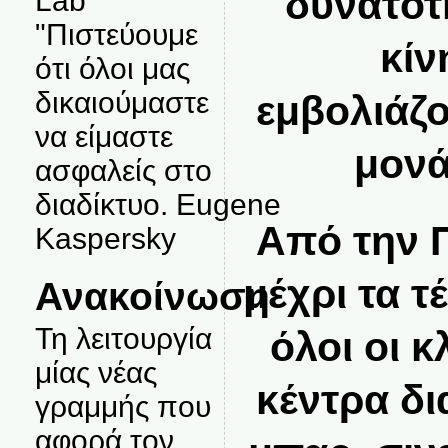
δυνατότ
Lab
"Πιστεύουμε
κίν
ότι όλοι μας
δικαιούμαστε
εμβολιάζο
να είμαστε
μονά
ασφαλείς στο
διαδίκτυο. Eugene
Από την 
Kaspersky
μέχρι τα 
Ανακοίνωση
Τη λειτουργία
όλοι οι κ
μίας νέας
κέντρα δι
γραμμής που
αφορά τον