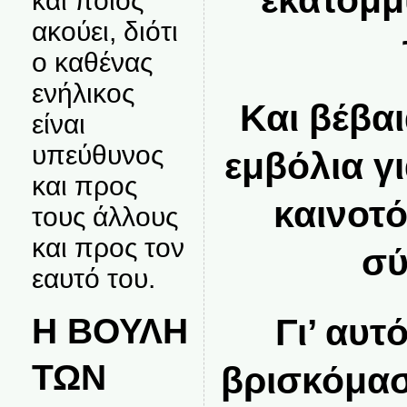
εκατομμ
και ποιος
ακούει, διότι
ο καθένας
ενήλικος
Και βέβα
είναι
υπεύθυνος
εμβόλια γι
και προς
καινοτ
τους άλλους
και προς τον
σύ
εαυτό του.
Η ΒΟΥΛΗ
Γι’ αυτ
ΤΩΝ
βρισκόμασ