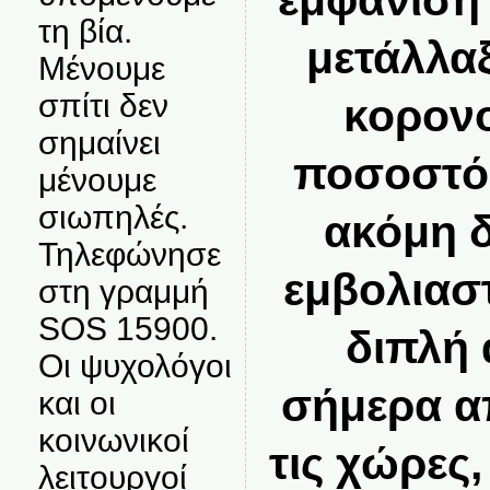
εμφάνιση 
τη βία.
μετάλλα
Μένουμε
σπίτι δεν
κορονο
σημαίνει
ποσοστό
μένουμε
σιωπηλές.
ακόμη δ
Τηλεφώνησε
εμβολιαστ
στη γραμμή
SOS 15900.
διπλή 
Οι ψυχολόγοι
σήμερα α
και οι
κοινωνικοί
τις χώρες
λειτουργοί