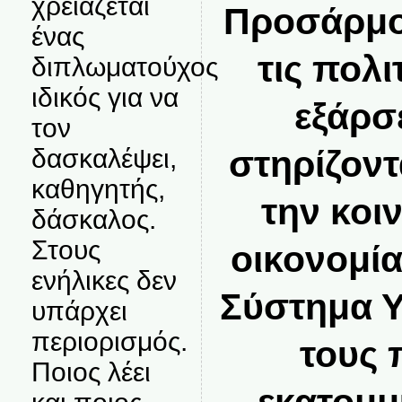
χρειάζεται
Προσάρμοζ
ένας
τις πολι
διπλωματούχος
ιδικός για να
εξάρσε
τον
δασκαλέψει,
στηρίζον
καθηγητής,
την κοι
δάσκαλος.
Στους
οικονομία
ενήλικες δεν
Σύστημα Υ
υπάρχει
περιορισμός.
τους 
Ποιος λέει