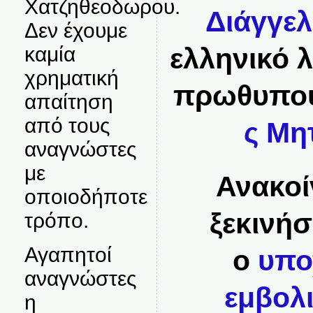
Χατζηθεοδωρου.
Διάγγε
Δεν έχουμε
καμία
ελληνικό 
χρηματική
πρωθυπο
απαίτηση
από τους
ς Μη
αναγνώστες
με
Ανακοί
οποιοδήποτε
ξεκινήσ
τρόπο.
Αγαπητοί
ο
υπο
αναγνώστες
εμβολ
η