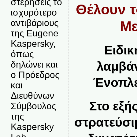
στερήσεις το
Θέλουν τ
ισχυρότερο
αντιβάριους
Με
της Eugene
Kaspersky,
Ειδικ
όπως
λαμβάν
δηλώνει και
ο Πρόεδρος
Ένοπλε
και
Διευθύνων
Στο εξής
Σύμβουλος
της
στρατεύσι
Kaspersky