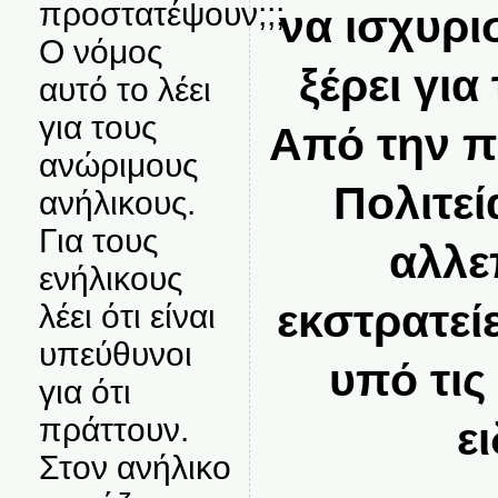
προστατέψουν;;;
να ισχυρισ
Ο νόμος
ξέρει για
αυτό το λέει
για τους
Από την π
ανώριμους
Πολιτεί
ανήλικους.
Για τους
αλλε
ενήλικους
εκστρατεί
λέει ότι είναι
υπεύθυνοι
υπό τις
για ότι
πράττουν.
ε
Στον ανήλικο