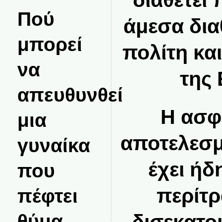
διαθέτει
Πού
άμεσα δια
μπορεί
πολίτη κα
να
της 
απευθυνθεί
Η ασφ
μια
αποτελεσμ
γυναίκα
έχει ήδ
που
περίτρ
πέφτει
θύμα