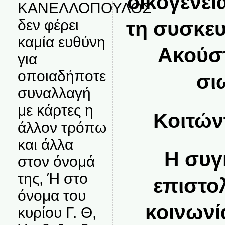
οικογένει
ΚΑΝΕΛΛΟΠΟΥΛΟΣ
δεν φέρει
τη συσκευ
καμία ευθύνη
Ακούστ
για
οποιαδήποτε
σι
συναλλαγή
με κάρτες η
Κοιτών
άλλον τρόπω
και άλλα
Η συγ
στον όνομά
της, Ή στο
επιστο
όνομα του
κοινωνί
κυρίου Γ. Θ,