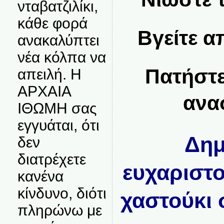
νταβατζιλίκι,
κάθε φορά
Βγείτε α
ανακαλύπτει
νέα κόλπα να
Πατήστε
απειλή. Η
ΑΡΧΑΙΑ
ανα
ΙΘΩΜΗ σας
εγγυάται, ότι
Δημ
δεν
διατρέχετε
ευχαριστο
κανένα
κίνδυνο, διότι
χαστούκι 
πληρώνω με