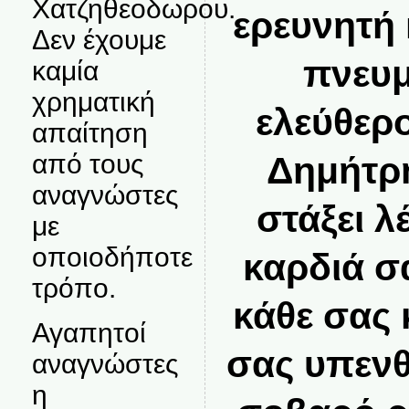
Χατζηθεοδωρου.
ερευνητή 
Δεν έχουμε
πνευμ
καμία
χρηματική
ελεύθερ
απαίτηση
από τους
Δημήτρη
αναγνώστες
στάξει λ
με
οποιοδήποτε
καρδιά σ
τρόπο.
κάθε σας 
Αγαπητοί
σας υπενθ
αναγνώστες
η