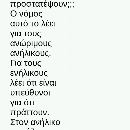
προστατέψουν;;;
Ο νόμος
αυτό το λέει
για τους
ανώριμους
ανήλικους.
Για τους
ενήλικους
λέει ότι είναι
υπεύθυνοι
για ότι
πράττουν.
Στον ανήλικο