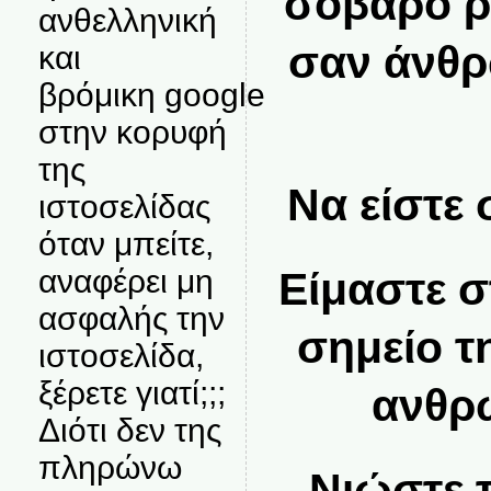
σοβαρό ρ
ανθελληνική
σαν άνθρ
και
βρόμικη google
στην κορυφή
της
Να είστε
ιστοσελίδας
όταν μπείτε,
αναφέρει μη
Είμαστε σ
ασφαλής την
σημείο τ
ιστοσελίδα,
ξέρετε γιατί;;;
ανθρ
Διότι δεν της
πληρώνω
Νιώστε 