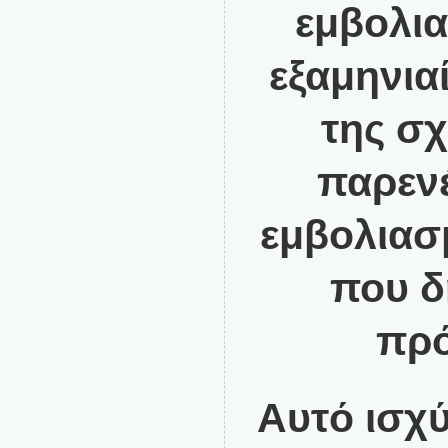
εμβολι
εξαμηνια
της σχ
παρενέ
εμβολιασ
που δ
πρ
Αυτό ισχύ