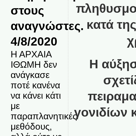
πληθυσμού
στους
κατά τη
αναγνώστες.
χ
4/8/2020
Η ΑΡΧΑΙΑ
Η αύξησ
ΙΘΩΜΗ δεν
ανάγκασε
σχετί
ποτέ κανένα
πειραμα
να κάνει κάτι
με
γονιδίων 
παραπλανητικές
μεθόδους,