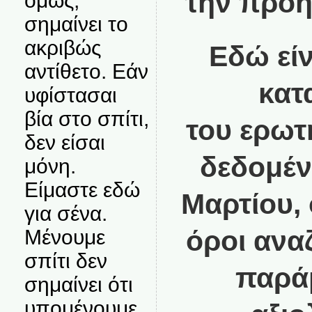
την προη
όμως,
σημαίνει το
ακριβώς
Εδώ είν
αντίθετο. Εάν
κατ
υφίστασαι
βία στο σπίτι,
του
ερωτ
δεν είσαι
δεδομέν
μόνη.
Είμαστε εδώ
Μαρτίου, 
για σένα.
όροι ανα
Μένουμε
σπίτι δεν
παράμ
σημαίνει ότι
υπομένουμε