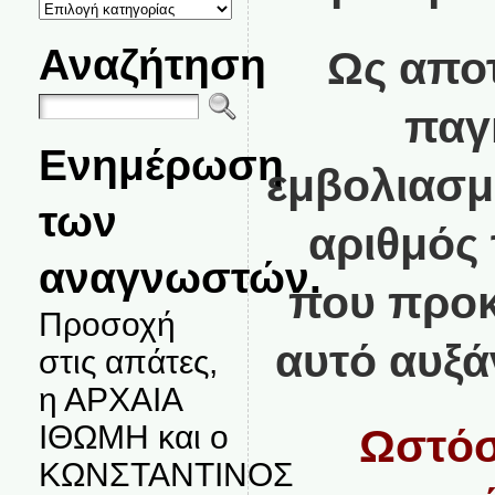
ΚΑΤΗΓΟΡΙΕΣ
ΘΕΜΑΤΩΝ
Αναζήτηση
Ως απο
παγ
Ενημέρωση
εμβολιασμ
των
αριθμός
αναγνωστών.
που προκ
Προσοχή
αυτό αυξά
στις απάτες,
η ΑΡΧΑΙΑ
ΙΘΩΜΗ και ο
Ωστόσ
ΚΩΝΣΤΑΝΤΙΝΟΣ