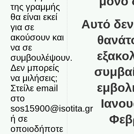
μόνο 
της γραμμής
θα είναι εκεί
Αυτό δεν
για σε
ακούσουν και
θανάτ
να σε
εξακο
συμβουλέψουν.
Δεν μπορείς
συμβα
να μιλήσεις;
εμβολ
Στείλε email
στο
Ιανου
sos15900@isotita.gr
Φεβ
ή σε
οποιοδήποτε