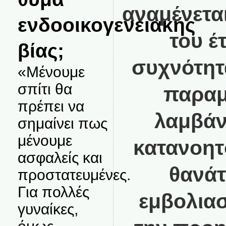
αναμένεται
ενδοοικογενειακής
του έ
βίας;
συχνότητ
«Μένουμε
σπίτι θα
παραμέ
πρέπει να
λαμβάν
σημαίνει πως
μένουμε
κατανοητ
ασφαλείς και
θανάτ
προστατευμένες.
Για πολλές
εμβολιασ
γυναίκες,