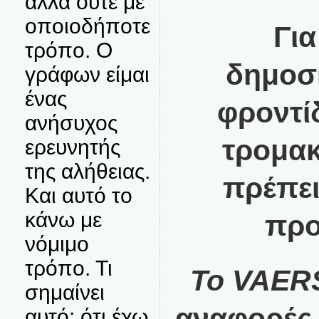
αλλά ούτε με
οποιοδήποτε
Για
τρόπο. Ο
δημοσ
γράφων είμαι
ένας
φροντί
ανήσυχος
τρομακ
ερευνητής
της αλήθειας.
πρέπει
Και αυτό το
κάνω με
προ
νόμιμο
τρόπο. Τι
Το VAER
σημαίνει
αναφορές 
αυτό; ότι έχω