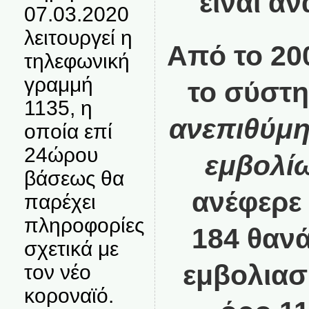
είναι αν
07.03.2020
λειτουργεί η
Από το 20
τηλεφωνική
γραμμή
το σύστ
1135, η
ανεπιθύμη
οποία επί
24ώρου
εμβολί
βάσεως θα
ανέφερε 
παρέχει
πληροφορίες
184 θανά
σχετικά με
εμβολιασ
τον νέο
κοροναϊό.