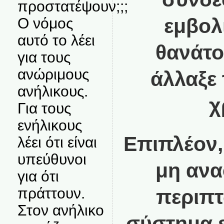
προστατέψουν;;;
εμβολ
Ο νόμος
αυτό το λέει
θανάτο
για τους
ανώριμους
άλλαξε 
ανήλικους.
χ
Για τους
ενήλικους
Επιπλέον,
λέει ότι είναι
υπεύθυνοι
μη αν
για ότι
πράττουν.
περιπ
Στον ανήλικο
σύστημα ε