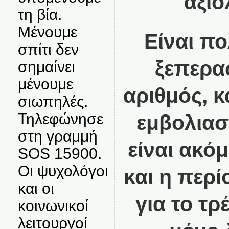
αξιο
τη βία.
Μένουμε
Είναι π
σπίτι δεν
ξεπερα
σημαίνει
μένουμε
αριθμός, 
σιωπηλές.
Τηλεφώνησε
εμβολιασ
στη γραμμή
είναι ακό
SOS 15900.
Οι ψυχολόγοι
και η περ
και οι
για το τρ
κοινωνικοί
λειτουργοί