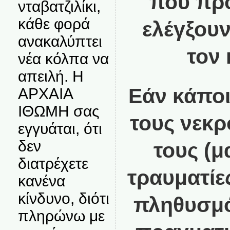
που προ
νταβατζιλίκι,
κάθε φορά
ελέγξου
ανακαλύπτει
τον 
νέα κόλπα να
απειλή. Η
Εάν κάποι
ΑΡΧΑΙΑ
ΙΘΩΜΗ σας
τους νεκρ
εγγυάται, ότι
δεν
τους (μ
διατρέχετε
τραυματίε
κανένα
κίνδυνο, διότι
πληθυσμό
πληρώνω με