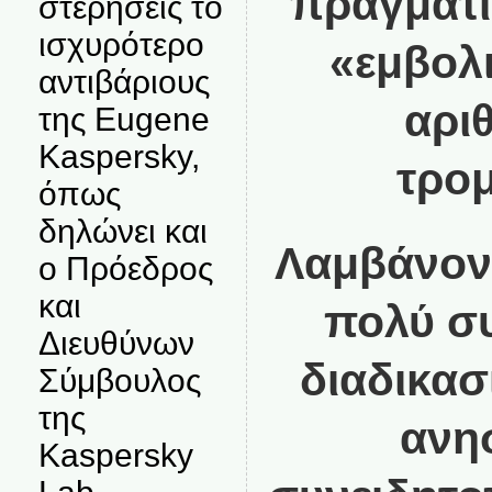
πραγματι
στερήσεις το
ισχυρότερο
«εμβολι
αντιβάριους
αριθ
της Eugene
Kaspersky,
τρομ
όπως
δηλώνει και
Λαμβάνον
ο Πρόεδρος
και
πολύ σ
Διευθύνων
διαδικασ
Σύμβουλος
της
ανη
Kaspersky