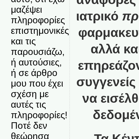
μαζέψει
ιατρικό
πρ
πληροφορίες
επιστημονικές
φαρμακευτ
και τις
αλλά κα
παρουσιάζω,
ή αυτούσιες,
επηρεάζον
ή σε άρθρο
συγγενείς
μου που έχει
σχέση με
να εισέλ
αυτές τις
δεδομέν
πληροφορίες!
Ποτέ δεν
θεώρησα
Τα Κέν