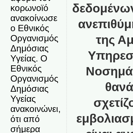
δεδομένων
κορωνοϊό
ανακοίνωσε
ανεπιθύμ
ο Εθνικός
της Α
Οργανισμός
Δημόσιας
Υπηρεσ
Υγείας. Ο
Εθνικός
Νοσημάτ
Οργανισμός
θανά
Δημόσιας
Υγείας
σχετίζ
ανακοινώνει,
εμβολιασμ
ότι από
σήμερα