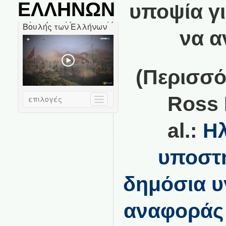
ΕΛΛΗΝΩΝ
υποψία γι
να α
(Περισσότ
Ross 
al.:
Ηλ
υποστή
δημόσια υ
αναφοράς