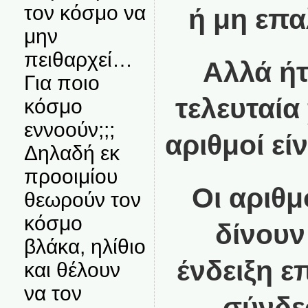
τον κόσμο να
ή μη επα
μην
πειθαρχεί…
Αλλά ήτ
Για ποιο
τελευταία 
κόσμο
εννοούν;;;
αριθμοί εί
Δηλαδή εκ
προοιμίου
Οι αριθμ
θεωρούν τον
κόσμο
δίνουν
βλάκα, ηλίθιο
ένδειξη ε
και θέλουν
να τον
σύνδε