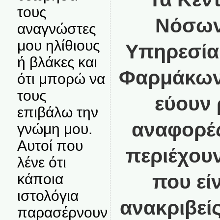
τους
Νόσω
αναγνώστες
μου ηλίθιους
Υπηρεσία
ή βλάκες και
Φαρμάκω
ότι μπορώ να
τους
εύουν 
επιβάλω την
αναφορές
γνώμη μου.
Αυτοί που
περιέχου
λένε ότι
που είν
κάποια
ιστολόγια
ανακριβεί
παρασέρνουν