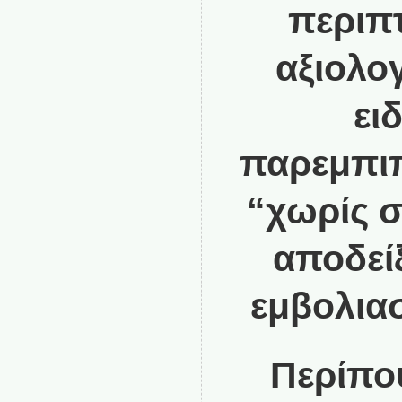
περιπ
αξιολο
ει
παρεμπιπ
“χωρίς σ
αποδείξ
εμβολιασ
Περίπο