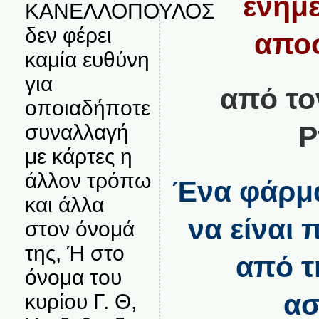
ενημ
ΚΑΝΕΛΛΟΠΟΥΛΟΣ
δεν φέρει
απο
καμία ευθύνη
για
από τ
οποιαδήποτε
συναλλαγή
P
με κάρτες η
άλλον τρόπω
Ένα φάρμα
και άλλα
να είναι 
στον όνομά
της, Ή στο
από τ
όνομα του
ασ
κυρίου Γ. Θ,