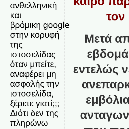
καιρό παρ
ανθελληνική
τον
και
βρόμικη google
στην κορυφή
Μετά απ
της
εβδομά
ιστοσελίδας
όταν μπείτε,
εντελώς ν
αναφέρει μη
ανεπαρκ
ασφαλής την
ιστοσελίδα,
εμβόλια
ξέρετε γιατί;;;
Διότι δεν της
ανταγωνί
πληρώνω