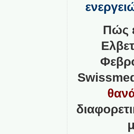
ενεργει
Πώς 
Ελβετ
Φεβρο
Swissme
θαν
διαφορετι
μ