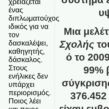
χρειάζεται
ένας
υ
διπλωματούχος
ιδικός για να
Μια μελέ
τον
Σχολής
το
δασκαλέψει,
καθηγητής,
ό το 200
δάσκαλος.
Στους
99% β
ενήλικες δεν
σύγκρισης
υπάρχει
περιορισμός.
376.452
Ποιος λέει
είχαν εμβ