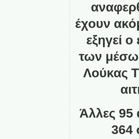
αναφερθ
έχουν ακό
εξηγεί 
των μέσω
Λούκας Τ
αι
Άλλες 95
364 