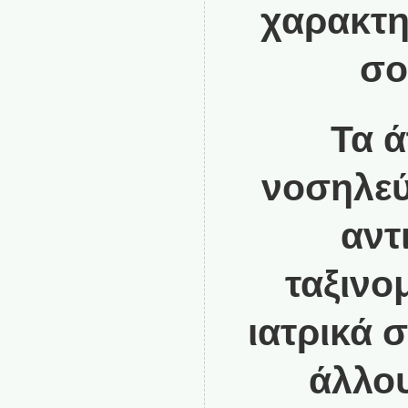
χαρακτη
σο
Τα ά
νοσηλεύ
αντ
ταξινο
ιατρικά 
άλλου