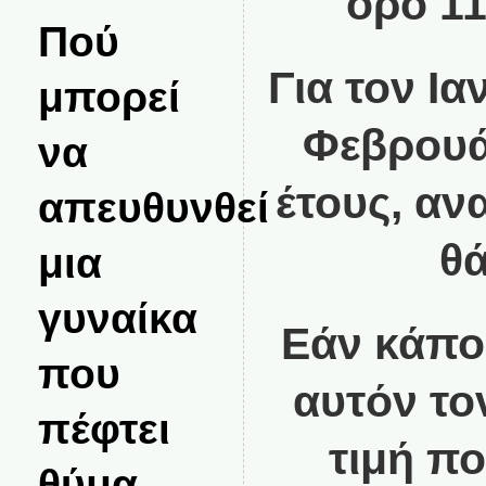
όρο 11
Πού
Για τον Ια
μπορεί
Φεβρουάρ
να
έτους, αν
απευθυνθεί
θά
μια
γυναίκα
Εάν κάποι
που
αυτόν το
πέφτει
τιμή π
θύμα