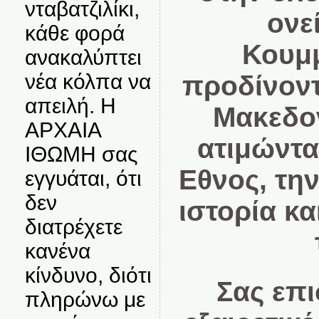
νταβατζιλίκι,
ονε
κάθε φορά
Κουμ
ανακαλύπτει
νέα κόλπα να
προδίνοντ
απειλή. Η
Μακεδο
ΑΡΧΑΙΑ
ατιμώντα
ΙΘΩΜΗ σας
Εθνος, την
εγγυάται, ότι
δεν
ιστορία κα
διατρέχετε
κανένα
κίνδυνο, διότι
Σας επ
πληρώνω με