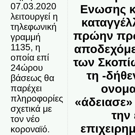
07.03.2020
Ενωσης κ
λειτουργεί η
καταγγέλ
τηλεφωνική
πρώην πρω
γραμμή
1135, η
αποδεχόμε
οποία επί
των Σκοπί
24ώρου
τη -δήθ
βάσεως θα
ονομα
παρέχει
πληροφορίες
«άδειασε»
σχετικά με
την
τον νέο
επιχειρη
κοροναϊό.