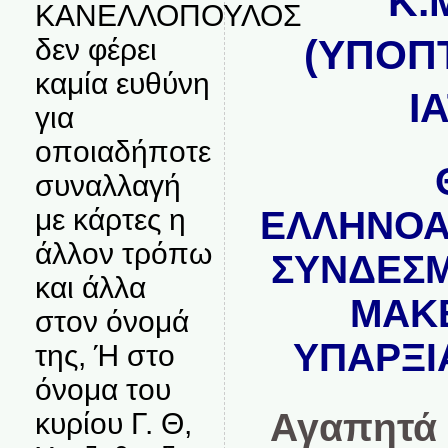
Κ.
ΚΑΝΕΛΛΟΠΟΥΛΟΣ
(ΥΠΟΠ
δεν φέρει
καμία ευθύνη
Ι
για
οποιαδήποτε
συναλλαγή
με κάρτες η
ΕΛΛΗΝΟΑ
άλλον τρόπω
ΣΥΝΔΕΣΜ
και άλλα
ΜΑΚ
στον όνομά
ΥΠΑΡΞΙ
της, Ή στο
όνομα του
Αγαπητά 
κυρίου Γ. Θ,