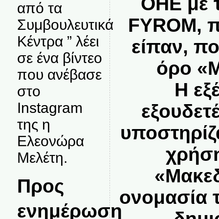
ΟΗΕ με 
από τα
FYROM, π
Συμβουλευτικά
Κέντρα ” λέει
είπαν, πο
σε ένα βίντεο
όρο «Μ
που ανέβασε
Η εξ
στο
Instagram
εξουδετ
της η
υποστηρίζ
Ελεονώρα
χρήση
Μελέτη.
«Μακεδ
Προς
ονομασία 
ενημέρωση
δημι