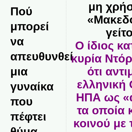
μη χρήσ
Πού
«Μακεδο
μπορεί
γείτ
να
Ο ίδιος κα
απευθυνθεί
κυρία Ντό
μια
ότι αντ
ελληνική 
γυναίκα
ΗΠΑ ως «α
που
τα οποία
πέφτει
κοινού με 
θύμα