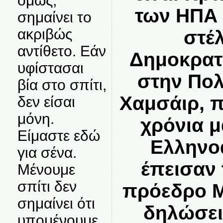
όμως,
των ΗΠΑ 
σημαίνει το
ακριβώς
στέ
αντίθετο. Εάν
Δημοκρατ
υφίστασαι
στην Πολ
βία στο σπίτι,
Χαμσάιρ, 
δεν είσαι
μόνη.
χρόνια μ
Είμαστε εδώ
Ελληνο
για σένα.
έπεισαν 
Μένουμε
σπίτι δεν
πρόεδρο Μ
σημαίνει ότι
δηλώσει
υπομένουμε