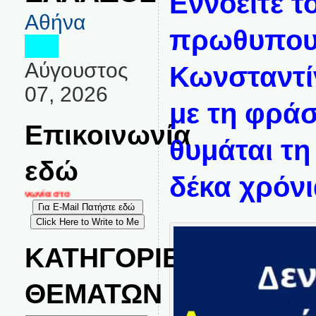
Εννοείτε τ
Αθήνα
πρωθυπου
Αύγουστος
Κωνσταντί
07, 2026
με τη φρά
Επικοινωνία
θυμάται τη
εδώ
δέκα χρόν
οινωνία στο
ΚΑΤΗΓΟΡΙΕΣ
ΘΕΜΑΤΩΝ