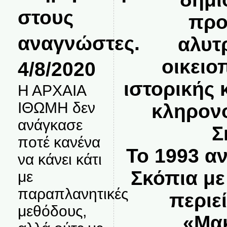
στους
προ
αναγνώστες.
αλυτ
οικειο
4/8/2020
ιστορικής 
Η ΑΡΧΑΙΑ
ΙΘΩΜΗ δεν
κληρονο
ανάγκασε
Σ
ποτέ κανένα
Το 1993 α
να κάνει κάτι
Σκόπια με
με
παραπλανητικές
περιε
μεθόδους,
«Μακ