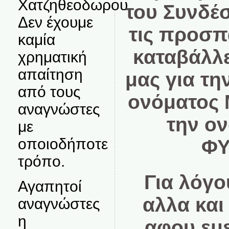
Χατζηθεοδωρου.
του Συνδέ
Δεν έχουμε
τις προσπ
καμία
καταβάλλ
χρηματική
απαίτηση
μας για τη
από τους
ονόματος 
αναγνώστες
την ο
με
οποιοδήποτε
ΦΥ
τρόπο.
Για λόγο
Αγαπητοί
αλλα και
αναγνώστες
η
αφου εμε