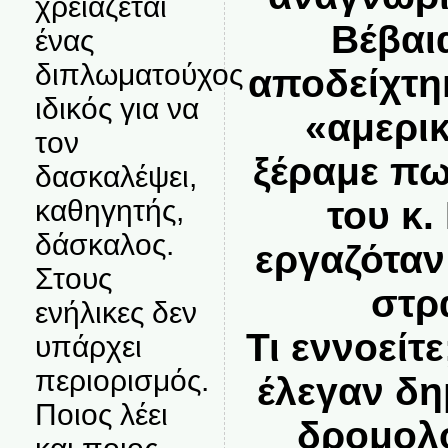
χρειάζεται
Βέβαι
ένας
διπλωματούχος
αποδείχτη
ιδικός για να
«αμερι
τον
ξέραμε πω
δασκαλέψει,
καθηγητής,
του κ
δάσκαλος.
εργαζόταν
Στους
στρ
ενήλικες δεν
Τι εννοείτ
υπάρχει
περιορισμός.
έλεγαν δη
Ποιος λέει
δρομολ