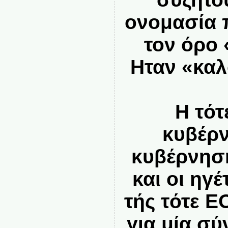
ονομασία 
τον όρο
Ηταν «καλ
Η τότ
κυβέρν
κυβέρνησ
και οι ηγ
τής τότε Ε
για μία σ