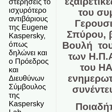
εξαιρετικ
στερήσεις το
ισχυρότερο
του συ
αντιβάριους
Γερουσι
της Eugene
Σπύρου, 
Kaspersky,
όπως
Βουλή του
δηλώνει και
των Η.Π.
ο Πρόεδρος
του HA
και
ενημερωτ
Διευθύνων
Σύμβουλος
συνέντευ
της
Kaspersky
Ποιαδή