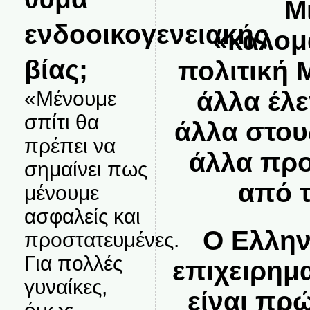
Μ
ενδοοικογενειακής
«καλομ
βίας;
πολιτική 
άλλα έλ
«Μένουμε
σπίτι θα
άλλα στου
πρέπει να
άλλα πρ
σημαίνει πως
από τ
μένουμε
ασφαλείς και
Ο Ελλην
προστατευμένες.
Για πολλές
επιχειρημ
γυναίκες,
είναι πρ