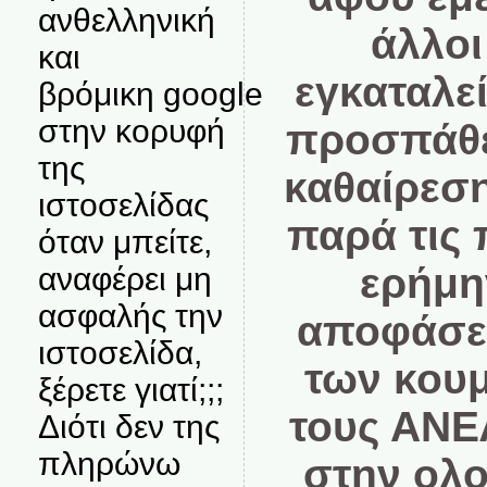
ανθελληνική
άλλοι
και
εγκαταλεί
βρόμικη google
στην κορυφή
προσπάθε
της
καθαίρεσ
ιστοσελίδας
παρά τις 
όταν μπείτε,
ερήμη
αναφέρει μη
ασφαλής την
αποφάσει
ιστοσελίδα,
των κου
ξέρετε γιατί;;;
τους ΑΝΕ
Διότι δεν της
πληρώνω
στην ολ