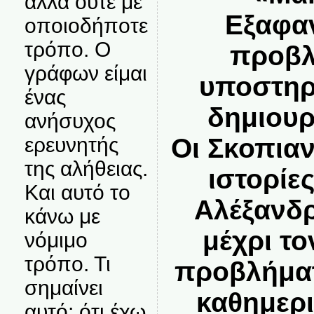
αλλά ούτε με
Εξαφαν
οποιοδήποτε
τρόπο. Ο
προβλ
γράφων είμαι
υποστηρ
ένας
δημιουρ
ανήσυχος
ερευνητής
Οι Σκοπιαν
της αλήθειας.
ιστορίε
Και αυτό το
Αλέξανδρ
κάνω με
μέχρι τ
νόμιμο
τρόπο. Τι
προβλήματ
σημαίνει
καθημερι
αυτό; ότι έχω