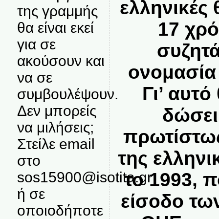
ελληνικές 
της γραμμής
17 χρό
θα είναι εκεί
για σε
συζητά
ακούσουν και
ονομασία 
να σε
Γι’ αυτό
συμβουλέψουν.
Δεν μπορείς
δώσει
να μιλήσεις;
πρωτίστως
Στείλε email
της ελλην
στο
sos15900@isotita.gr
το 1993, 
ή σε
είσοδο τω
οποιοδήποτε