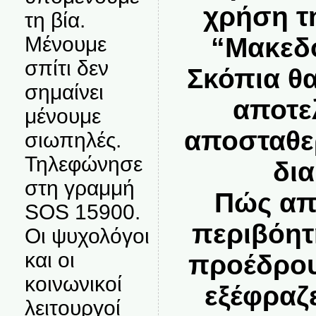
χρήση τ
τη βία.
Μένουμε
“Μακεδο
σπίτι δεν
Σκόπια θ
σημαίνει
αποτε
μένουμε
αποσταθε
σιωπηλές.
Τηλεφώνησε
δι
στη γραμμή
Πώς απ
SOS 15900.
περιβόητ
Οι ψυχολόγοι
και οι
προέδρου
κοινωνικοί
εξέφραζ
λειτουργοί