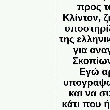
προς τ
Κλίντον, 
υποστηρίξ
της ελλην
για ανα
Σκοπίω
Εγώ α
υπογράψω
και να 
κάτι που ή