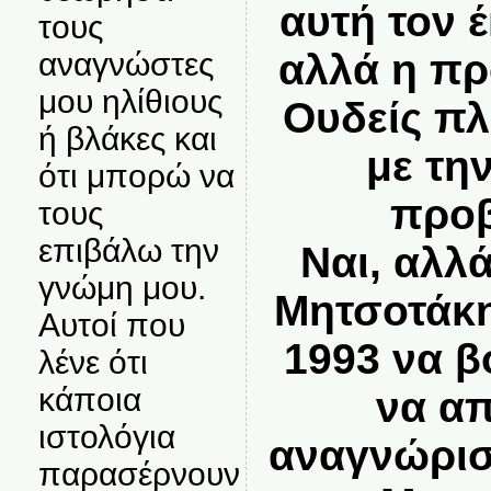
αυτή τον 
τους
αναγνώστες
αλλά η πρ
μου ηλίθιους
Ουδείς πλ
ή βλάκες και
με τη
ότι μπορώ να
προβ
τους
επιβάλω την
Ναι, αλλ
γνώμη μου.
Μητσοτάκη
Αυτοί που
1993 να β
λένε ότι
κάποια
να α
ιστολόγια
αναγνώρισ
παρασέρνουν