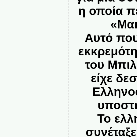
η οποία π
«Μακ
Αυτό που
εκκρεμότη
του Μπιλ
είχε δε
Ελληνο
υποστη
Το ελλ
συνέταξε