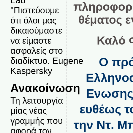
Lab
πληροφορί
"Πιστεύουμε
θέματος 
ότι όλοι μας
δικαιούμαστε
Καλό 
να είμαστε
ασφαλείς στο
Ο πρό
διαδίκτυο. Eugene
Kaspersky
Ελληνοα
Ανακοίνωση
Ενωσης 
Τη λειτουργία
ευθέως τ
μίας νέας
γραμμής που
την Ντ. Μ
αφορά τον