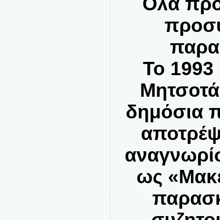
Ολα προ
προσ
παρα
Το 1993
Μητσοτά
δημόσια π
αποτρέψ
αναγνωρίσ
ως «Μακε
παρασκ
συζητο