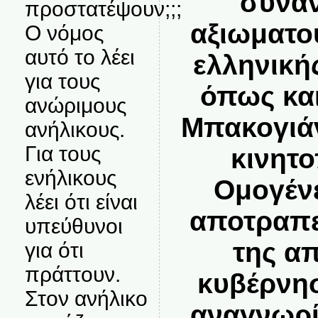
συναν
προστατέψουν;;;
αξιωματο
Ο νόμος
αυτό το λέει
ελληνική
για τους
όπως και
ανώριμους
Μπακογιάν
ανήλικους.
Για τους
κινητ
ενήλικους
Ομογένε
λέει ότι είναι
αποτραπε
υπεύθυνοι
της α
για ότι
πράττουν.
κυβέρνη
Στον ανήλικο
αναγνωρί