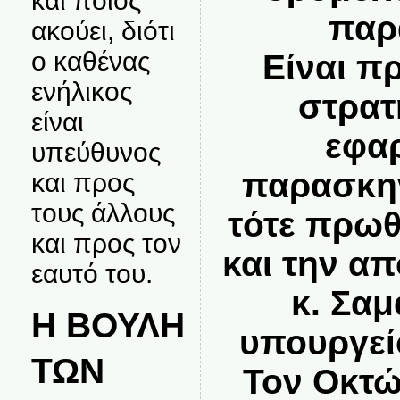
και ποιος
παρ
ακούει, διότι
ο καθένας
Είναι π
ενήλικος
στρατ
είναι
εφα
υπεύθυνος
παρασκην
και προς
τους άλλους
τότε πρωθ
και προς τον
και την α
εαυτό του.
κ. Σα
Η ΒΟΥΛΗ
υπουργεί
ΤΩΝ
Τον Οκτώ