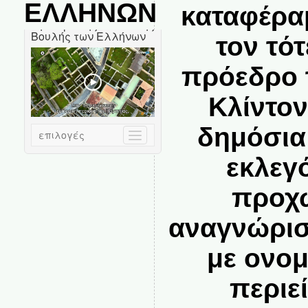
ΕΛΛΗΝΩΝ
καταφέρα
τον τό
πρόεδρο 
Κλίντο
δημόσια
εκλεγ
προχ
αναγνώρισ
με ονο
περιε