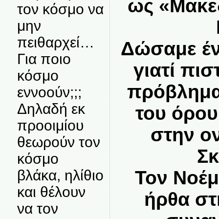
ως «Μακε
τον κόσμο να
μην
πειθαρχεί…
Δώσαμε έν
Για ποιο
γιατί πι
κόσμο
πρόβλημα
εννοούν;;;
Δηλαδή εκ
του όρου
προοιμίου
στην ο
θεωρούν τον
Σκ
κόσμο
βλάκα, ηλίθιο
Τον Νοέμ
και θέλουν
ήρθα στ
να τον