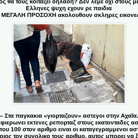
 θα τους κοιταξει δηλαδη? Δεν λεμε οχι στους με
Ελληνες ψυχη εχουν ρε παιδια
 ΜΕΓΑΛΗ ΠΡΟΣΟΧΗ ακολουθουν σκληρες εικονε
– Στα παγκακια «γιορταζουν» αστεγοι στην Αχαΐα
αφιερωνει εκτενες ρεπορταζ στους εκατονταδες α
υ 100 στον αριθμο ειναι οι καταγεγραμμενοι ασ
οιος τον συνολικο τους αριθμο, αυτος μπορει να 