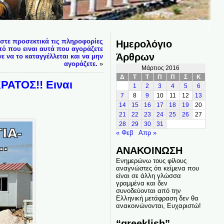
στε προσεκτικά τις πληροφορίες
Ημερολόγιο
ό που ειναι αυτά που αγοράζετε
Άρθρων
νε να το καταγγέλλεται και να μην
αγοράζετε.
»
Μάρτιος 2016
Δ
Τ
Τ
Π
Π
Σ
Κ
ΑΤΟΣ!! Ειναι
1
2
3
4
5
6
7
8
9
10
11
12
13
14
15
16
17
18
19
20
21
22
23
24
25
26
27
28
29
30
31
« Φεβ
Απρ »
ΑΝΑΚΟΙΝΩΣΗ
Ενημερώνω τους φίλους
αναγνώστες ότι κείμενα που
είναι σε άλλη γλώσσα
γραμμένα και δεν
συνοδεύονται από την
Ελληνική μετάφραση δεν θα
ανακοινώνονται, Ευχαριστώ!
“greeklish”