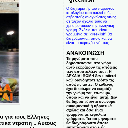
Ο διαχειριστής τού παρόντος
ιστολογίου παρακαλεί τούς
σεβαστούς αναγνώστες όπως
σε τυχόν σχόλιά τους να
χρησιμοποιούν την Ελληνική
γραφή. Σχόλια που είναι
γραμμένα σε "greeklish" θα
διαγράφονται, όποιο και να
είναι το περιεχόμενό τους.
ΑΝΑΚΟΙΝΩΣΗ
Τα μηνύματα που
δημοσιεύονται στο χώρο
αυτό εκφράζουν τις απόψεις
των αποστολέων τους. Η
ΑΡΧΑΙΑ ΙΘΩΜΗ δεν υιοθετεί
καθ’ οιονδήποτε τρόπο τις
απόψεις αυτές. Ο καθένας
έχει δικαίωμα να εκφράζει
την γνώμη του επώνυμα,
όποια και να είναι αυτή. Δεν
θα δημοσιεύονται ανώνυμα,
συκοφαντικά ή υβριστικά
σχόλια και όσα είναι
γραμμένα με κεφαλαία
α για τους Ελληνες
γράμματα. Τέτοια μηνύματα
τικα ντροπη .. Αυτους
θα διαγράφονται όποτε
εντοπίζονται στο εξής.