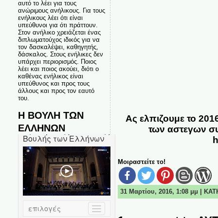
αυτό το λέει για τους
ανώριμους ανήλικους. Για τους
ενήλικους λέει ότι είναι
υπεύθυνοι για ότι πράττουν.
Στον ανήλικο χρειάζεται ένας
διπλωματούχος ιδικός για να
τον δασκαλέψει, καθηγητής,
δάσκαλος. Στους ενήλικες δεν
υπάρχει περιορισμός. Ποιος
λέει και ποιος ακούει, διότι ο
καθένας ενήλικος είναι
υπεύθυνος και προς τους
άλλους και προς τον εαυτό
του.
Η ΒΟΥΛΗ ΤΩΝ
Ας ελπιζουμε το 2016
ΕΛΛΗΝΩΝ
των αστεγων συ
h
Μοιραστείτε το!
31 Μαρτίου, 2016, 1:08 μμ | ΚΑ