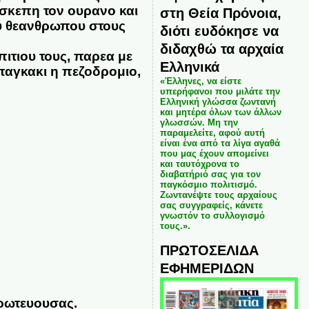
 σκεπη τον ουρανο και
στη Θεία Πρόνοια,
ου θεανθρωπου στους
διότι ευδόκησε να
διδαχθώ τα αρχαία
ιτιου τους, παρεα με
Ελληνικά
παγκακι η πεζοδρομιο,
«Έλληνες, να είστε
υπερήφανοι που μιλάτε την
Ελληνική γλώσσα ζωντανή
και μητέρα όλων των άλλων
γλωσσών. Μη την
παραμελείτε, αφού αυτή
είναι ένα από τα λίγα αγαθά
που μας έχουν απομείνει
και ταυτόχρονα το
διαβατήριό σας για τον
παγκόσμιο πολιτισμό.
Ζωντανέψτε τους αρχαίους
σας συγγραφείς, κάνετε
γνωστόν το συλλογισμό
τους.».
ΠΡΩΤΟΣΕΛΙΔΑ
ΕΦΗΜΕΡΙΔΩΝ
πρωτευουσας.