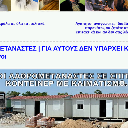
εμάλα σε όλα τα πολιτικά
Αγαπητοί αναγνώστες, διαβά
παρακάτω, να ζητάτε απ
επιτακτικά και αν δεν σας λέ
ΕΤΑΝΑΣΤΕΣ | ΓΙΑ ΑΥΤΟΥΣ ΔΕΝ ΥΠΑΡΧΕΙ ΚΡ
οι