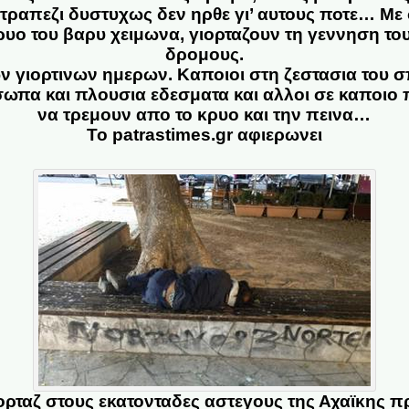
 τραπεζι δυστυχως δεν ηρθε γι’ αυτους ποτε… Με
ρυο του βαρυ χειμωνα, γιορταζουν τη γεννηση τ
δρομους.
ν γιορτινων ημερων. Καποιοι στη ζεστασια του σπ
πα και πλουσια εδεσματα και αλλοι σε καποιο 
να τρεμουν απο το κρυο και την πεινα…
Το patrastimes.gr αφιερωνει
ορταζ στους εκατονταδες αστεγους της Αχαϊκης 