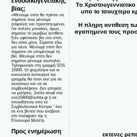
ενδοοικογενειακής
Το Χριστουγεννιατικο
βίας;
υπο το τσουχτερο κ
«Μένουμε σπίτι θα πρέπει να
σημαίνει πως μένουμε
ασφαλείς και προστατευμένες.
Η πληρη αντιθεση τω
Για πολλές γυναίκες, όμως,
αγαπημενα τους προσω
σημαίνει το ακριβώς αντίθετο.
Εάν υφίστασαι βία στο σπίτι,
δεν είσαι μόνη. Είμαστε εδώ
για σένα. Μένουμε σπίτι δεν
σημαίνει ότι υπομένουμε τη
βία. Μένουμε σπίτι δεν
σημαίνει μένουμε σιωπηλές.
Τηλεφώνησε στη γραμμή SOS
15900. Οι ψυχολόγοι και οι
κοινωνικοί λειτουργοί της
γραμμής θα είναι εκεί για σε
ακούσουν και να σε
συμβουλέψουν. Δεν μπορείς
να μιλήσεις; Στείλε email στο
sos15900@isotita.gr ή σε
οποιοδήποτε από τα
Συμβουλευτικά Κέντρα ” λέει
σε ένα βίντεο που ανέβασε
στο Instagram της η
Ελεονώρα Μελέτη.
Προς ενημέρωση
εκτενες ρεπ