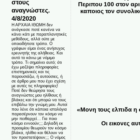
στους
Περιπου 100 στον αρι
αναγνώστες.
καποιος τον συνολικο
4/8/2020
Η ΑΡΧΑΙΑ ΙΘΩΜΗ δεν
ανάγκασε ποτέ κανένα να
κάνει κάτι με παραπλανητικές
μεθόδους, αλλά ούτε με
οποιοδήποτε τρόπο. Ο
γράφων είμαι ένας ανήσυχος
ερευνητής της αλήθειας. Και
αυτό το κάνω με νόμιμο
τρόπο. Τι σημαίνει αυτό; ότι
έχω μαζέψει πληροφορίες
επιστημονικές και τις
παρουσιάζω, ή αυτούσιες, ή
σε άρθρο μου που έχει σχέση
με αυτές τις πληροφορίες!
Ποτέ δεν θεώρησα τους
αναγνώστες μου ηλίθιους ή
βλάκες και ότι μπορώ να τους
επιβάλω την γνώμη μου. Αυτοί
«Μονη τους ελπιδα η 
που λένε ότι κάποια ιστολόγια
παρασέρνουν τον κόσμο να
μην πειθαρχεί… Για ποιο
Οι εικονες α
κόσμο εννοούν;;; Δηλαδή εκ
προοιμίου θεωρούν τον κόσμο
βλάκα, ηλίθιο και θέλουν να
τον προστατέψουν;;; Ο νόμος