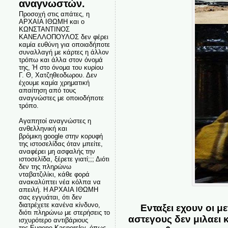
αναγνωστών.
Προσοχή στις απάτες, η
ΑΡΧΑΙΑ ΙΘΩΜΗ και ο
ΚΩΝΣΤΑΝΤΙΝΟΣ
ΚΑΝΕΛΛΟΠΟΥΛΟΣ δεν φέρει
καμία ευθύνη για οποιαδήποτε
συναλλαγή με κάρτες η άλλον
τρόπω και άλλα στον όνομά
της, Ή στο όνομα του κυρίου
Γ. Θ, Χατζηθεοδωρου. Δεν
έχουμε καμία χρηματική
απαίτηση από τους
αναγνώστες με οποιοδήποτε
τρόπο.
Αγαπητοί αναγνώστες η
ανθελληνική και
βρόμικη google στην κορυφή
της ιστοσελίδας όταν μπείτε,
αναφέρει μη ασφαλής την
ιστοσελίδα, ξέρετε γιατί;;; Διότι
δεν της πληρώνω
νταβατζιλίκι, κάθε φορά
ανακαλύπτει νέα κόλπα να
απειλή. Η ΑΡΧΑΙΑ ΙΘΩΜΗ
σας εγγυάται, ότι δεν
διατρέχετε κανένα κίνδυνο,
Ενταξει εχουν οι 
διότι πληρώνω με στερήσεις το
αστεγους δεν μιλαει 
ισχυρότερο αντιβάριους
της Eugene Kaspersky, όπως