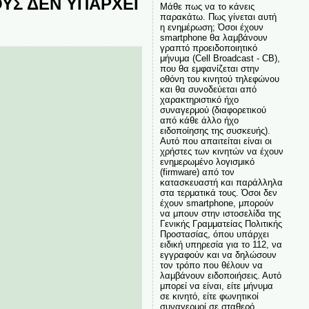
ΤΟΥΣ ΔΕΝ ΥΠΑΡΧΕΙ
Μάθε πως να το κάνεις
παρακάτω. Πως γίνεται αυτή
η ενημέρωση; Όσοι έχουν
smartphone θα λαμβάνουν
γραπτό προειδοποιητικό
μήνυμα (Cell Broadcast - CB),
που θα εμφανίζεται στην
οθόνη του κινητού τηλεφώνου
και θα συνοδεύεται από
χαρακτηριστικό ήχο
συναγερμού (διαφορετικού
από κάθε άλλο ήχο
ειδοποίησης της συσκευής).
Αυτό που απαιτείται είναι οι
χρήστες των κινητών να έχουν
ενημερωμένο λογισμικό
(firmware) από τον
κατασκευαστή και παράλληλα
στα τερματικά τους. Όσοι δεν
έχουν smartphone, μπορούν
να μπουν στην ιστοσελίδα της
Γενικής Γραμματείας Πολιτικής
Προστασίας, όπου υπάρχει
ειδική υπηρεσία για το 112, να
εγγραφούν και να δηλώσουν
τον τρόπο που θέλουν να
λαμβάνουν ειδοποιήσεις. Αυτό
μπορεί να είναι, είτε μήνυμα
σε κινητό, είτε φωνητικοί
συναγερμοί σε σταθερό