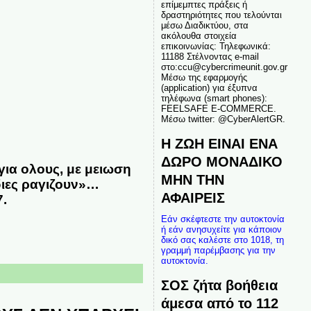
επίμεμπτες πράξεις ή
δραστηριότητες που τελούνται
μέσω Διαδικτύου, στα
ακόλουθα στοιχεία
επικοινωνίας: Τηλεφωνικά:
11188 Στέλνοντας e-mail
στο:ccu@cybercrimeunit.gov.gr
Μέσω της εφαρμογής
(application) για έξυπνα
τηλέφωνα (smart phones):
FEELSAFE E-COMMERCE.
Μέσω twitter: @CyberAlertGR.
Η ΖΩΗ ΕΙΝΑΙ ΕΝΑ
ΔΩΡΟ ΜΟΝΑΔΙΚΟ
 για ολους, με μειωση
ΜΗΝ ΤΗΝ
διες ραγιζουν»…
ΑΦΑΙΡΕΙΣ
7.
Εάν σκέφτεστε την αυτοκτονία
ή εάν ανησυχείτε για κάποιον
δικό σας καλέστε στο 1018, τη
γραμμή παρέμβασης για την
αυτοκτονία.
ΣΟΣ ζήτα βοήθεια
άμεσα από το 112