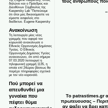
τους ανθρωπους ποιος
δηλώνει και ο Πρόεδρος και
Διευθύνων Σύμβουλος της
Kaspersky Lab "Πιστεύουμε
–
ότι όλοι μας δικαιούμαστε να
είμαστε ασφαλείς στο
διαδίκτυο. Eugene Kaspersky
Ανακοίνωση
Τη λειτουργία μίας νέας
γραμμής που αφορά τον
κορωνοϊό ανακοίνωσε ο
Εθνικός Οργανισμός Δημόσιας
Υγείας. Ο Εθνικός
Οργανισμός Δημόσιας Υγείας
ανακοινώνει, ότι από σήμερα
07.03.2020 λειτουργεί η
τηλεφωνική γραμμή 1135, η
οποία επί 24ώρου βάσεως θα
παρέχει πληροφορίες σχετικά
με τον νέο κοροναϊό.
Πού μπορεί να
απευθυνθεί μια
γυναίκα που
Το patrastimes.gr 
πρωτευουσας – Περιπο
πέφτει θύμα
αν ψαξει να βρει καπ