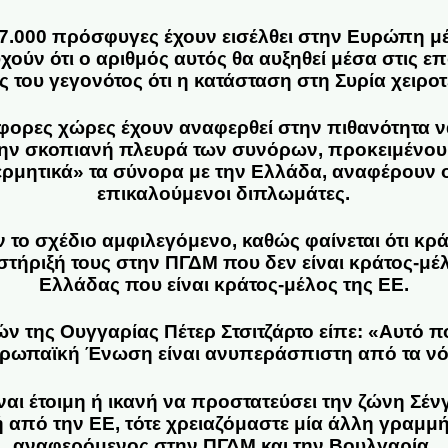
7.000 πρόσφυγες έχουν εισέλθει στην Ευρώπη μ
ούν ότι ο αριθμός αυτός θα αυξηθεί μέσα στις ε
ας του γεγονότος ότι η κατάσταση στη Συρία χειροτ
φορες χώρες έχουν αναφερθεί στην πιθανότητα ν
την σκοπιανή πλευρά των συνόρων, προκειμένου
ερμητικά» τα σύνορα με την Ελλάδα, αναφέρουν ο
επικαλούμενοι διπλωμάτες.
 το σχέδιο αμφιλεγόμενο, καθώς φαίνεται ότι κρά
 στήριξή τους στην ΠΓΔΜ που δεν είναι κράτος-μέλ
Ελλάδας που είναι κράτος-μέλος της ΕΕ.
 της Ουγγαρίας Πέτερ Στσιτζάρτο είπε: «Αυτό πο
ρωπαϊκή Ένωση είναι ανυπεράσπιστη από τα νό
αι έτοιμη ή ικανή να προστατεύσει την ζώνη Σένγ
 από την ΕΕ, τότε χρειαζόμαστε μία άλλη γραμ
αναφερόμενος στην ΠΓΔΜ και την Βουλγαρία.