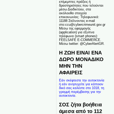
επίμεμπτες πράξεις ή
δραστηριότητες που τελούνται
μέσω Διαδικτύου, στα
ακόλουθα στοιχεία
επικοινωνίας: Τηλεφωνικά:
11188 Στέλνοντας e-mail
στο:ccu@cybercrimeunit.gov.gr
Μέσω της εφαρμογής
(application) για έξυπνα
τηλέφωνα (smart phones):
FEELSAFE E-COMMERCE.
Μέσω twitter: @CyberAlertGR.
Η ΖΩΗ ΕΙΝΑΙ ΕΝΑ
ΔΩΡΟ ΜΟΝΑΔΙΚΟ
ΜΗΝ ΤΗΝ
ΑΦΑΙΡΕΙΣ
Εάν σκέφτεστε την αυτοκτονία
ή εάν ανησυχείτε για κάποιον
δικό σας καλέστε στο 1018, τη
γραμμή παρέμβασης για την
αυτοκτονία.
ΣΟΣ ζήτα βοήθεια
άμεσα από το 112