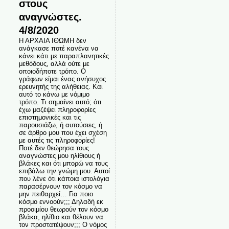
στους
αναγνώστες.
4/8/2020
Η ΑΡΧΑΙΑ ΙΘΩΜΗ δεν
ανάγκασε ποτέ κανένα να
κάνει κάτι με παραπλανητικές
μεθόδους, αλλά ούτε με
οποιοδήποτε τρόπο. Ο
γράφων είμαι ένας ανήσυχος
ερευνητής της αλήθειας. Και
αυτό το κάνω με νόμιμο
τρόπο. Τι σημαίνει αυτό; ότι
έχω μαζέψει πληροφορίες
επιστημονικές και τις
παρουσιάζω, ή αυτούσιες, ή
σε άρθρο μου που έχει σχέση
με αυτές τις πληροφορίες!
Ποτέ δεν θεώρησα τους
αναγνώστες μου ηλίθιους ή
βλάκες και ότι μπορώ να τους
επιβάλω την γνώμη μου. Αυτοί
που λένε ότι κάποια ιστολόγια
παρασέρνουν τον κόσμο να
μην πειθαρχεί… Για ποιο
κόσμο εννοούν;;; Δηλαδή εκ
προοιμίου θεωρούν τον κόσμο
βλάκα, ηλίθιο και θέλουν να
τον προστατέψουν;;; Ο νόμος