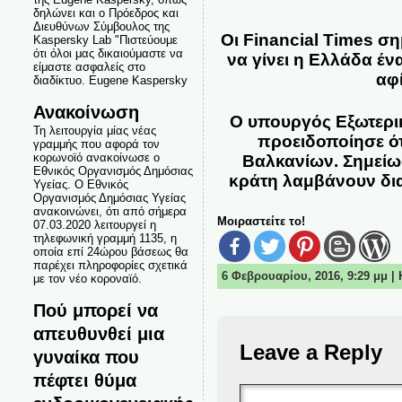
δηλώνει και ο Πρόεδρος και
Διευθύνων Σύμβουλος της
Οι Financial Times σ
Kaspersky Lab "Πιστεύουμε
ότι όλοι μας δικαιούμαστε να
να γίνει η Ελλάδα έν
είμαστε ασφαλείς στο
αφί
διαδίκτυο. Eugene Kaspersky
Ανακοίνωση
Ο υπουργός Εξωτερικ
Τη λειτουργία μίας νέας
προειδοποίησε ότ
γραμμής που αφορά τον
κορωνοϊό ανακοίνωσε ο
Βαλκανίων. Σημείωσ
Εθνικός Οργανισμός Δημόσιας
κράτη λαμβάνουν δια
Υγείας. Ο Εθνικός
Οργανισμός Δημόσιας Υγείας
ανακοινώνει, ότι από σήμερα
Μοιραστείτε το!
07.03.2020 λειτουργεί η
τηλεφωνική γραμμή 1135, η
οποία επί 24ώρου βάσεως θα
παρέχει πληροφορίες σχετικά
6 Φεβρουαρίου, 2016, 9:29 μμ 
με τον νέο κοροναϊό.
Πού μπορεί να
απευθυνθεί μια
Leave a Reply
γυναίκα που
πέφτει θύμα