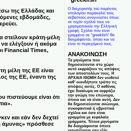
Ο διαχειριστής τού παρόντος
έσω της Ελλάδας και
ιστολογίου παρακαλεί τούς
πόμενες εβδομάδες,
σεβαστούς αναγνώστες όπως
σε τυχόν σχόλιά τους να
ερεύει.
χρησιμοποιούν την Ελληνική
γραφή. Σχόλια που είναι
γραμμένα σε "greeklish" θα
α στείλουν κράτη-μέλη
διαγράφονται, όποιο και να
 να ελέγξουν ή ακόμα
είναι το περιεχόμενό τους.
ι Financial Times,
ΑΝΑΚΟΙΝΩΣΗ
Τα μηνύματα που
δημοσιεύονται στο χώρο
αυτό εκφράζουν τις απόψεις
τη μέλη της ΕΕ είναι
των αποστολέων τους. Η
ος της ΕΕ, έναντι της
ΑΡΧΑΙΑ ΙΘΩΜΗ δεν υιοθετεί
καθ’ οιονδήποτε τρόπο τις
απόψεις αυτές. Ο καθένας
έχει δικαίωμα να εκφράζει
την γνώμη του επώνυμα,
υ πιστεύουμε είναι ότι
όποια και να είναι αυτή. Δεν
τια».
θα δημοσιεύονται ανώνυμα,
συκοφαντικά ή υβριστικά
σχόλια και όσα είναι
κεν και εάν δεν δεχτεί
γραμμένα με κεφαλαία
γράμματα. Τέτοια μηνύματα
μή άμυνας» πρόσθεσε
θα διαγράφονται όποτε
εντοπίζονται στο εξής.