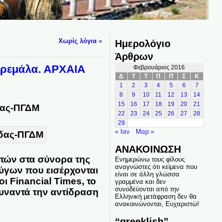
Χωρίς λόγια
»
Ημερολόγιο
Άρθρων
 κρεμάλα. ΑΡΧΑΙΑ
Φεβρουάριος 2016
Δ
Τ
Τ
Π
Π
Σ
Κ
1
2
3
4
5
6
7
8
9
10
11
12
13
14
15
16
17
18
19
20
21
δας-ΠΓΔΜ
22
23
24
25
26
27
28
29
« Ιαν
Μαρ »
ΑΝΑΚΟΙΝΩΣΗ
ωτών στα σύνορα της
Ενημερώνω τους φίλους
αναγνώστες ότι κείμενα που
ύγων που εισέρχονται
είναι σε άλλη γλώσσα
 Financial Times, το
γραμμένα και δεν
συνοδεύονται από την
συναντά την αντίδραση
Ελληνική μετάφραση δεν θα
ανακοινώνονται, Ευχαριστώ!
“greeklish”