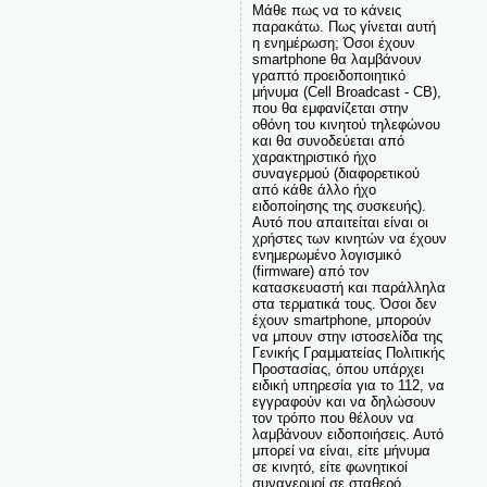
Μάθε πως να το κάνεις
παρακάτω. Πως γίνεται αυτή
η ενημέρωση; Όσοι έχουν
smartphone θα λαμβάνουν
γραπτό προειδοποιητικό
μήνυμα (Cell Broadcast - CB),
που θα εμφανίζεται στην
οθόνη του κινητού τηλεφώνου
και θα συνοδεύεται από
χαρακτηριστικό ήχο
συναγερμού (διαφορετικού
από κάθε άλλο ήχο
ειδοποίησης της συσκευής).
Αυτό που απαιτείται είναι οι
χρήστες των κινητών να έχουν
ενημερωμένο λογισμικό
(firmware) από τον
κατασκευαστή και παράλληλα
στα τερματικά τους. Όσοι δεν
έχουν smartphone, μπορούν
να μπουν στην ιστοσελίδα της
Γενικής Γραμματείας Πολιτικής
Προστασίας, όπου υπάρχει
ειδική υπηρεσία για το 112, να
εγγραφούν και να δηλώσουν
τον τρόπο που θέλουν να
λαμβάνουν ειδοποιήσεις. Αυτό
μπορεί να είναι, είτε μήνυμα
σε κινητό, είτε φωνητικοί
συναγερμοί σε σταθερό