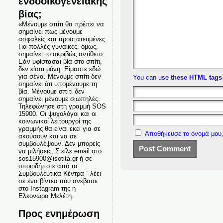
ενδοοικογενειακής
βίας;
«Μένουμε σπίτι θα πρέπει να
σημαίνει πως μένουμε
ασφαλείς και προστατευμένες.
Για πολλές γυναίκες, όμως,
σημαίνει το ακριβώς αντίθετο.
Εάν υφίστασαι βία στο σπίτι,
δεν είσαι μόνη. Είμαστε εδώ
για σένα. Μένουμε σπίτι δεν
You can use
these HTML tags
σημαίνει ότι υπομένουμε τη
βία. Μένουμε σπίτι δεν
σημαίνει μένουμε σιωπηλές.
Τηλεφώνησε στη γραμμή SOS
15900. Οι ψυχολόγοι και οι
κοινωνικοί λειτουργοί της
γραμμής θα είναι εκεί για σε
Αποθήκευσε το όνομά μου,
ακούσουν και να σε
συμβουλέψουν. Δεν μπορείς
να μιλήσεις; Στείλε email στο
sos15900@isotita.gr ή σε
οποιοδήποτε από τα
Συμβουλευτικά Κέντρα ” λέει
σε ένα βίντεο που ανέβασε
στο Instagram της η
Ελεονώρα Μελέτη.
Προς ενημέρωση