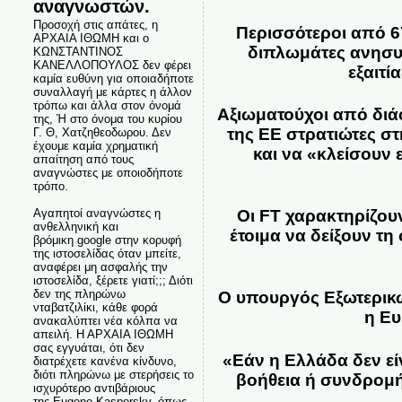
αναγνωστών.
Προσοχή στις απάτες, η
Περισσότεροι από 6
ΑΡΧΑΙΑ ΙΘΩΜΗ και ο
διπλωμάτες ανησυχ
ΚΩΝΣΤΑΝΤΙΝΟΣ
ΚΑΝΕΛΛΟΠΟΥΛΟΣ δεν φέρει
εξαιτί
καμία ευθύνη για οποιαδήποτε
συναλλαγή με κάρτες η άλλον
τρόπω και άλλα στον όνομά
Αξιωματούχοι από διά
της, Ή στο όνομα του κυρίου
της ΕΕ στρατιώτες σ
Γ. Θ, Χατζηθεοδωρου. Δεν
έχουμε καμία χρηματική
και να «κλείσουν 
απαίτηση από τους
αναγνώστες με οποιοδήποτε
τρόπο.
Αγαπητοί αναγνώστες η
Οι FT χαρακτηρίζουν
ανθελληνική και
έτοιμα να δείξουν τη
βρόμικη google στην κορυφή
της ιστοσελίδας όταν μπείτε,
αναφέρει μη ασφαλής την
ιστοσελίδα, ξέρετε γιατί;;; Διότι
δεν της πληρώνω
Ο υπουργός Εξωτερικών
νταβατζιλίκι, κάθε φορά
η Ευ
ανακαλύπτει νέα κόλπα να
απειλή. Η ΑΡΧΑΙΑ ΙΘΩΜΗ
σας εγγυάται, ότι δεν
«Εάν η Ελλάδα δεν είν
διατρέχετε κανένα κίνδυνο,
διότι πληρώνω με στερήσεις το
βοήθεια ή συνδρομή
ισχυρότερο αντιβάριους
της Eugene Kaspersky, όπως