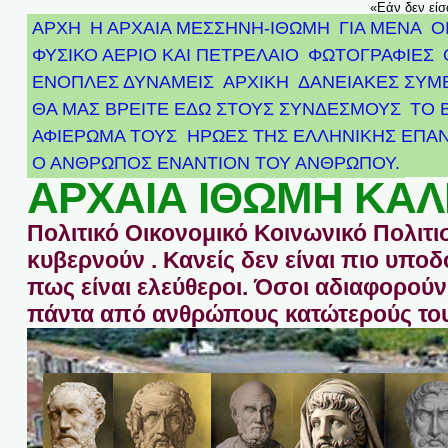
«Εάν δεν είσ
ΑΡΧΗ
Η ΑΡΧΑΙΑ ΜΕΣΣΗΝΗ-ΙΘΩΜΗ
ΓΙΑ ΜΕΝΑ
Ο
ΦΥΣΙΚΟ ΑΕΡΙΟ ΚΑΙ ΠΕΤΡΕΛΑΙΟ
ΦΩΤΟΓΡΑΦΙΕΣ
ΕΝΟΠΛΕΣ ΔΥΝΑΜΕΙΣ
ΑΡΧΙΚΉ
ΔΑΝΕΙΑΚΕΣ ΣΥΜ
ΘΑ ΜΑΣ ΒΡΕΙΤΕ ΕΔΩ ΣΤΟΥΣ ΣΥΝΔΕΣΜΟΥΣ
ΤΟ 
ΑΦΙΈΡΩΜΑ ΤΟΥΣ ΉΡΩΕΣ ΤΗΣ ΕΛΛΗΝΙΚΉΣ ΕΠΑΝ
Ο ΑΝΘΡΩΠΟΣ ΕΝΑΝΤΙΟΝ ΤΟΥ ΑΝΘΡΩΠΟΥ.
ΑΡΧΑΙΑ ΙΘΩΜΗ ΚΑΛ
Πολιτικό Οικονομικό Κοινωνικό Πολιτι
κυβερνούν . Κανείς δεν είναι πιο υπ
πως είναι ελεύθεροι. Όσοι αδιαφορούν 
πάντα από ανθρώπους κατώτερούς του