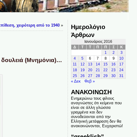
επίθεση, χειρότερη από το 1940
»
Ημερολόγιο
Άρθρων
Ιανουάριος 2016
Δ
Τ
Τ
Π
Π
Σ
Κ
1
2
3
4
5
6
7
8
9
10
ν δουλειά (Μνημόνια)…
11
12
13
14
15
16
17
18
19
20
21
22
23
24
25
26
27
28
29
30
31
« Δεκ
Φεβ »
ΑΝΑΚΟΙΝΩΣΗ
Ενημερώνω τους φίλους
αναγνώστες ότι κείμενα που
είναι σε άλλη γλώσσα
γραμμένα και δεν
συνοδεύονται από την
Ελληνική μετάφραση δεν θα
ανακοινώνονται, Ευχαριστώ!
“greeklish”