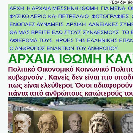
«Εάν δεν είσ
ΑΡΧΗ
Η ΑΡΧΑΙΑ ΜΕΣΣΗΝΗ-ΙΘΩΜΗ
ΓΙΑ ΜΕΝΑ
Ο
ΦΥΣΙΚΟ ΑΕΡΙΟ ΚΑΙ ΠΕΤΡΕΛΑΙΟ
ΦΩΤΟΓΡΑΦΙΕΣ
ΕΝΟΠΛΕΣ ΔΥΝΑΜΕΙΣ
ΑΡΧΙΚΉ
ΔΑΝΕΙΑΚΕΣ ΣΥΜ
ΘΑ ΜΑΣ ΒΡΕΙΤΕ ΕΔΩ ΣΤΟΥΣ ΣΥΝΔΕΣΜΟΥΣ
ΤΟ 
ΑΦΙΈΡΩΜΑ ΤΟΥΣ ΉΡΩΕΣ ΤΗΣ ΕΛΛΗΝΙΚΉΣ ΕΠΑΝ
Ο ΑΝΘΡΩΠΟΣ ΕΝΑΝΤΙΟΝ ΤΟΥ ΑΝΘΡΩΠΟΥ.
ΑΡΧΑΙΑ ΙΘΩΜΗ ΚΑΛ
Πολιτικό Οικονομικό Κοινωνικό Πολιτι
κυβερνούν . Κανείς δεν είναι πιο υπ
πως είναι ελεύθεροι. Όσοι αδιαφορούν 
πάντα από ανθρώπους κατώτερούς του