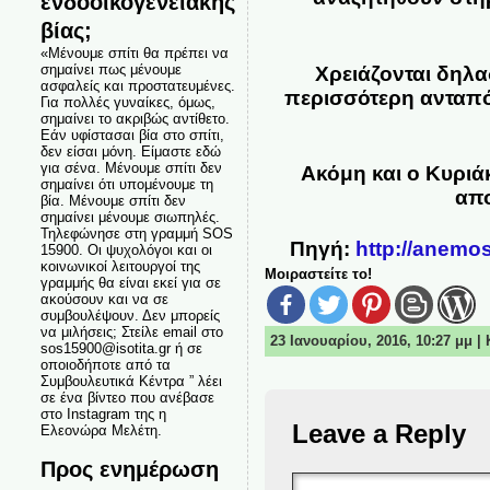
ενδοοικογενειακής
βίας;
«Μένουμε σπίτι θα πρέπει να
σημαίνει πως μένουμε
Χρειάζονται δηλα
ασφαλείς και προστατευμένες.
περισσότερη ανταπό
Για πολλές γυναίκες, όμως,
σημαίνει το ακριβώς αντίθετο.
Εάν υφίστασαι βία στο σπίτι,
δεν είσαι μόνη. Είμαστε εδώ
για σένα. Μένουμε σπίτι δεν
Ακόμη και ο Κυριά
σημαίνει ότι υπομένουμε τη
απο
βία. Μένουμε σπίτι δεν
σημαίνει μένουμε σιωπηλές.
Τηλεφώνησε στη γραμμή SOS
Πηγή:
http://anemo
15900. Οι ψυχολόγοι και οι
κοινωνικοί λειτουργοί της
Μοιραστείτε το!
γραμμής θα είναι εκεί για σε
ακούσουν και να σε
συμβουλέψουν. Δεν μπορείς
να μιλήσεις; Στείλε email στο
23 Ιανουαρίου, 2016, 10:27 μμ 
sos15900@isotita.gr ή σε
οποιοδήποτε από τα
Συμβουλευτικά Κέντρα ” λέει
σε ένα βίντεο που ανέβασε
στο Instagram της η
Leave a Reply
Ελεονώρα Μελέτη.
Προς ενημέρωση