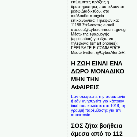
επίμεμπτες πράξεις ή
δραστηριότητες που τελούνται
μέσω Διαδικτύου, στα
ακόλουθα στοιχεία
επικοινωνίας: Τηλεφωνικά:
11188 Στέλνοντας e-mail
στο:ccu@cybercrimeunit.gov.gr
Μέσω της εφαρμογής
(application) για έξυπνα
τηλέφωνα (smart phones):
FEELSAFE E-COMMERCE.
Μέσω twitter: @CyberAlertGR.
Η ΖΩΗ ΕΙΝΑΙ ΕΝΑ
ΔΩΡΟ ΜΟΝΑΔΙΚΟ
ΜΗΝ ΤΗΝ
ΑΦΑΙΡΕΙΣ
Εάν σκέφτεστε την αυτοκτονία
ή εάν ανησυχείτε για κάποιον
δικό σας καλέστε στο 1018, τη
γραμμή παρέμβασης για την
αυτοκτονία.
ΣΟΣ ζήτα βοήθεια
άμεσα από το 112