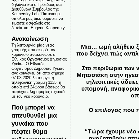
δηλώνει και ο Πρόεδρος και
Διευθύνων Σύμβουλος της
Kaspersky Lab "Πιστεύουμε
ότι όλοι μας δικαιούμαστε να
είμαστε ασφαλείς στο
διαδίκτυο. Eugene Kaspersky
Ανακοίνωση
Τη λειτουργία μίας νέας
Μια… ωμή αλήθεια ξ
γραμμής που αφορά τον
που δείχνει πώς αντιλ
κορωνοϊό ανακοίνωσε ο
Εθνικός Οργανισμός Δημόσιας
Υγείας. Ο Εθνικός
Στο περιθώριο των 
Οργανισμός Δημόσιας Υγείας
ανακοινώνει, ότι από σήμερα
Μητσοτάκη στην ηγεσία
07.03.2020 λειτουργεί η
τηλεοπτικές άδει
τηλεφωνική γραμμή 1135, η
οποία επί 24ώρου βάσεως θα
υπομονή, αναφορικά
παρέχει πληροφορίες σχετικά
απ
με τον νέο κοροναϊό.
Πού μπορεί να
Ο επίλογος που π
απευθυνθεί μια
γυναίκα που
πέφτει θύμα
“Τώρα έχουμε νέο 
αναζητηθούν στηρ