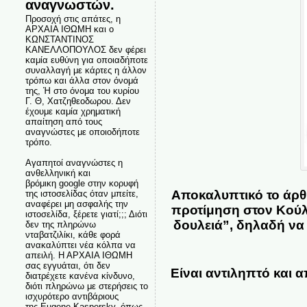
αναγνωστών.
Προσοχή στις απάτες, η
ΑΡΧΑΙΑ ΙΘΩΜΗ και ο
ΚΩΝΣΤΑΝΤΙΝΟΣ
ΚΑΝΕΛΛΟΠΟΥΛΟΣ δεν φέρει
καμία ευθύνη για οποιαδήποτε
συναλλαγή με κάρτες η άλλον
τρόπω και άλλα στον όνομά
της, Ή στο όνομα του κυρίου
Γ. Θ, Χατζηθεοδωρου. Δεν
έχουμε καμία χρηματική
απαίτηση από τους
αναγνώστες με οποιοδήποτε
τρόπο.
Αγαπητοί αναγνώστες η
ανθελληνική και
βρόμικη google στην κορυφή
Αποκαλυπτικό το άρθρ
της ιστοσελίδας όταν μπείτε,
αναφέρει μη ασφαλής την
προτίμηση στον Κούλη
ιστοσελίδα, ξέρετε γιατί;;; Διότι
δουλειά”, δηλαδή να 
δεν της πληρώνω
νταβατζιλίκι, κάθε φορά
ανακαλύπτει νέα κόλπα να
απειλή. Η ΑΡΧΑΙΑ ΙΘΩΜΗ
σας εγγυάται, ότι δεν
Είναι αντιληπτό και α
διατρέχετε κανένα κίνδυνο,
διότι πληρώνω με στερήσεις το
ισχυρότερο αντιβάριους
της Eugene Kaspersky, όπως