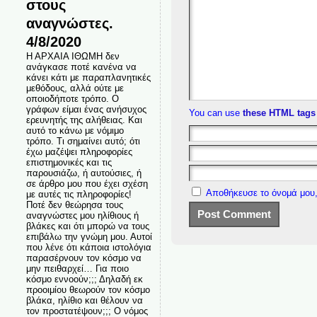
στους
αναγνώστες.
4/8/2020
Η ΑΡΧΑΙΑ ΙΘΩΜΗ δεν
ανάγκασε ποτέ κανένα να
κάνει κάτι με παραπλανητικές
μεθόδους, αλλά ούτε με
οποιοδήποτε τρόπο. Ο
γράφων είμαι ένας ανήσυχος
You can use
these HTML tags
ερευνητής της αλήθειας. Και
αυτό το κάνω με νόμιμο
τρόπο. Τι σημαίνει αυτό; ότι
έχω μαζέψει πληροφορίες
επιστημονικές και τις
παρουσιάζω, ή αυτούσιες, ή
σε άρθρο μου που έχει σχέση
Αποθήκευσε το όνομά μου,
με αυτές τις πληροφορίες!
Ποτέ δεν θεώρησα τους
αναγνώστες μου ηλίθιους ή
βλάκες και ότι μπορώ να τους
επιβάλω την γνώμη μου. Αυτοί
που λένε ότι κάποια ιστολόγια
παρασέρνουν τον κόσμο να
μην πειθαρχεί… Για ποιο
κόσμο εννοούν;;; Δηλαδή εκ
προοιμίου θεωρούν τον κόσμο
βλάκα, ηλίθιο και θέλουν να
τον προστατέψουν;;; Ο νόμος