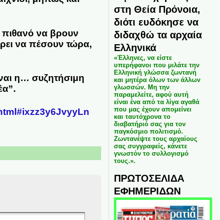
στη Θεία Πρόνοια,
διότι ευδόκησε να
ι πιθανό να βρουν
διδαχθώ τα αρχαία
ρει να πέσουν τώρα,
Ελληνικά
«Έλληνες, να είστε
υπερήφανοι που μιλάτε την
Ελληνική γλώσσα ζωντανή
ίναι η… συζητήσιμη
και μητέρα όλων των άλλων
έα”.
γλωσσών. Μη την
παραμελείτε, αφού αυτή
είναι ένα από τα λίγα αγαθά
που μας έχουν απομείνει
.html#ixzz3y6JvyyLn
και ταυτόχρονα το
διαβατήριό σας για τον
παγκόσμιο πολιτισμό.
Ζωντανέψτε τους αρχαίους
σας συγγραφείς, κάνετε
γνωστόν το συλλογισμό
τους.».
ΠΡΩΤΟΣΕΛΙΔΑ
ΕΦΗΜΕΡΙΔΩΝ