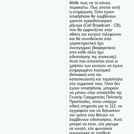
Μάθε πως να το κάνεις
παρακάτω. Πως γίνεται αυτή
η ενημέρωση; Όσοι έχουν
smartphone θα λαμβάνουν
γραπτό προειδοποιητικό
μήνυμα (Cell Broadcast - CB),
που θα εμφανίζεται στην
οθόνη του κινητού τηλεφώνου
και θα συνοδεύεται από
χαρακτηριστικό ήχο
συναγερμού (διαφορετικού
από κάθε άλλο ήχο
ειδοποίησης της συσκευής).
Αυτό που απαιτείται είναι οι
χρήστες των κινητών να έχουν
ενημερωμένο λογισμικό
(firmware) από τον
κατασκευαστή και παράλληλα
στα τερματικά τους. Όσοι δεν
έχουν smartphone, μπορούν
να μπουν στην ιστοσελίδα της
Γενικής Γραμματείας Πολιτικής
Προστασίας, όπου υπάρχει
ειδική υπηρεσία για το 112, να
εγγραφούν και να δηλώσουν
τον τρόπο που θέλουν να
λαμβάνουν ειδοποιήσεις. Αυτό
μπορεί να είναι, είτε μήνυμα
σε κινητό, είτε φωνητικοί
συναγερμοί σε σταθερό