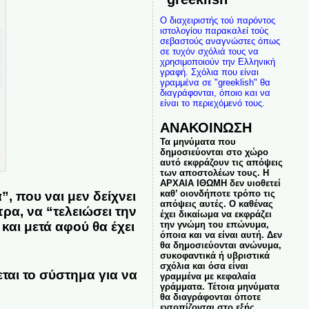
Ο διαχειριστής τού παρόντος
ιστολογίου παρακαλεί τούς
σεβαστούς αναγνώστες όπως
σε τυχόν σχόλιά τους να
χρησιμοποιούν την Ελληνική
γραφή. Σχόλια που είναι
γραμμένα σε "greeklish" θα
διαγράφονται, όποιο και να
είναι το περιεχόμενό τους.
ΑΝΑΚΟΙΝΩΣΗ
Τα μηνύματα που
δημοσιεύονται στο χώρο
αυτό εκφράζουν τις απόψεις
των αποστολέων τους. Η
ΑΡΧΑΙΑ ΙΘΩΜΗ δεν υιοθετεί
καθ’ οιονδήποτε τρόπο τις
, που ναι μεν δείχνει
απόψεις αυτές. Ο καθένας
ρα, να “τελειώσει την
έχει δικαίωμα να εκφράζει
την γνώμη του επώνυμα,
και μετά αφού θα έχει
όποια και να είναι αυτή. Δεν
θα δημοσιεύονται ανώνυμα,
συκοφαντικά ή υβριστικά
σχόλια και όσα είναι
εται το σύστημα για να
γραμμένα με κεφαλαία
γράμματα. Τέτοια μηνύματα
θα διαγράφονται όποτε
εντοπίζονται στο εξής.