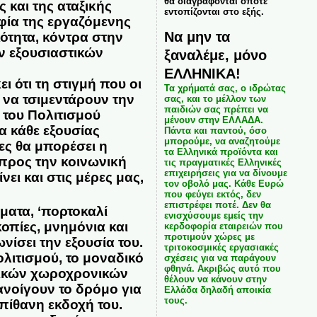
θα διαγράφονται όποτε
 και της αταξικής
εντοπίζονται στο εξής.
φία της εργαζόμενης
Να μην τα
ότητα, κόντρα στην
ν εξουσιαστικών
ξαναλέμε, μόνο
ΕΛΛΗΝΙΚΑ!
ι ότι τη στιγμή που οι
Τα χρήματά σας, ο ιδρώτας
 να τσιμεντάρουν την
σας, και το μέλλον των
παιδιών σας πρέπει να
ι του Πολιτισμού
μένουν στην ΕΛΛΑΔΑ.
α κάθε εξουσίας
Πάντα και παντού, όσο
μπορούμε, να αναζητούμε
ες θα μπορέσει η
τα Ελληνικά προϊόντα και
προς την κοινωνική
τις πραγματικές Ελληνικές
επιχειρήσεις για να δίνουμε
ει και στις μέρες μας,
τον οβολό μας. Κάθε Ευρώ
που φεύγει εκτός, δεν
επιστρέφει ποτέ. Δεν θα
ματα, ‘πορτοκαλί
ενισχύσουμε εμείς την
οπίες, μνημόνια και
κερδοφορία εταιρειών που
προτιμούν χώρες με
ίσει την εξουσία του.
τριτοκοσμικές εργασιακές
ολιτισμού, το μοναδικό
σχέσεις για να παράγουν
φθηνά. Ακριβώς αυτό που
οχικών χωροχρονικών
θέλουν να κάνουν στην
ανοίγουν το δρόμο για
Ελλάδα δηλαδή αποικία
τους.
πίθανη εκδοχή του.