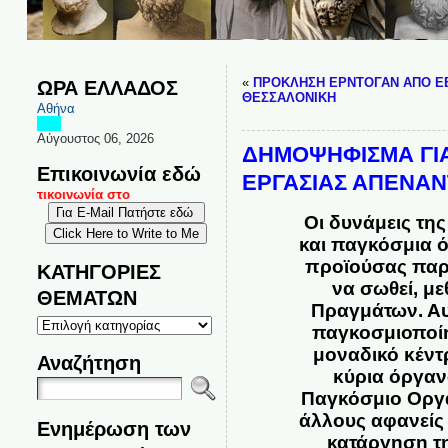
«
ΠΡΟΚΛΗΣΗ ΕΡΝΤΟΓΑΝ ΑΠΟ Ε
ΩΡΑ ΕΛΛΑΔΟΣ
ΘΕΣΣΑΛΟΝΙΚΗ
Αθήνα
Αύγουστος 06, 2026
ΔΗΜΟΨΗΦΙΣΜΑ ΓΙΑ
Επικοινωνία εδώ
ΕΡΓΑΣΙΑΣ ΑΠΕΝΑΝ
 επικοινωνία στο
Οι δυνάμεις της
και παγκόσμια ό
προϊούσας παρα
ΚΑΤΗΓΟΡΙΕΣ
να σωθεί, μ
ΘΕΜΑΤΩΝ
Πραγμάτων. Αυτ
ΚΑΤΗΓΟΡΙΕΣ
παγκοσμιοποίη
ΘΕΜΑΤΩΝ
μοναδικό κέντ
Αναζήτηση
κύρια όργανά
Παγκόσμιο Οργα
άλλους αφανείς 
Ενημέρωση των
κατάργηση τη