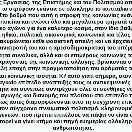
 Εργασίας, της Επιστήμης και του Πολιτισμού α
 το στρέφουν ενάντια σε ολόκληρο το καπιταλιστ
Στο βαθμό που αυτή η στροφή της κοινωνίας ενάν
ποιείται και ενώνει όλο και μεγαλύτερα τμήματά τ
ικό αγώνα για ένα καλύτερο κόσμο, στον ίδιο βαθ
 ηθικά, πολιτικά, οικονομικά, κοινωνικά και τέλος
κυρώνεται κάθε φασιστική απειλή και να έρχεται
ανατροπή του και η αμεσοδημοκρατική του υπέρ
τα συνολικά, αλλά και οι επιμέρους κοινωνίες τ
αράγοντας της κοινωνικής αλλαγής, βρίσκονται σ
λλη εποχή στην πραγματοποίηση του οράματός το
ι κοινωνική ισότητα. Κι’ αυτό γιατί σήμερα, στον
ναγκαίο επίπεδο ανάπτυξής τους οι αντικειμενικέ
τητα και συνεπώς συντρέχουν όλες οι συνθήκες 
ραγωγής και διανομής του πλούτου στο επίπεδο
ως αυτές διαμορφώνονται από τη σύγχρονη επι
 τον σύγχρονο πνευματικό πολιτισμό, κληρονομι
νεών, που πρέπει επιτέλους να πάψει να είναι α
πορεί να γίνει κτήμα και πηγή ευημερίας ολόκληρ
ανθρωπότητας.