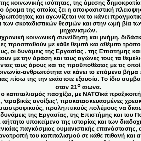
της κοινωνικής ισότητας, της άμεσης δημοκρατίας
 το όραμα της οποίας ζει η αποφασιστική πλειοψη
θρωπότητας και αγωνίζεται να το κάνει πραγματικ
 των σκοταδιστικών θεσμών και στην ωμή βία τω
μηχανισμών.
αχρονική κοινωνική συνείδηση και μνήμη, διδάσκε
ίες προσπαθούν με κάθε θεμιτό και αθέμιτο τρόπο
ους, οι δυνάμεις της Εργασίας , της Επιστήμης κα
υν με την δράση και τους αγώνες τους τα θεμέλι
τας τους όρους και τις προϋποθέσεις με τις οποί
οινωνία-ανθρωπότητα να κάνει το επόμενο βήμα 
ας πίσω της την εκάστοτε εξουσία. Το ίδιο συμβαίν
ο
στον 21
αιώνα.
 ο καπιταλισμός πασχίζει, με ΝΑΤΟϊκά πραξικοπή
, ‘αραβικές ανοίξεις’, προκατασκευασμένες χρεοκ
καταστροφικούς, προληπτικούς πολέμους να διαιων
δυνάμεις της Εργασίας, της Επιστήμης και του Π
ι αήττητο υποκείμενο της ιστορίας και των διαδ
νιαίας παγκόσμιας ουμανιστικής επανάστασης, 
 ανατροπή του καπιταλισμού σε κάθε πιθανή και α