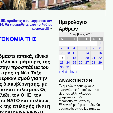
 153 προδότες που ψηφίσατε τον
Ημερολόγιο
4, θα τιμωρηθείτε από το λαό με
Άρθρων
κρεμάλες!!!
»
Δεκέμβριος 2013
ΤΟΝΟΜΙΑ ΤΗΣ
Δ
Τ
Τ
Π
Π
Σ
Κ
1
2
3
4
5
6
7
8
9
10
11
12
13
14
15
όμαστε τοπικά, εθνικά
16
17
18
19
20
21
22
αλλά και μάρτυρες της
23
24
25
26
27
28
29
 στην προσπάθεια του
30
31
« Νοέ
Ιαν »
 προς τη Νέα Τάξη
μερικανισμού για την
ΑΝΑΚΟΙΝΩΣΗ
ς διακυβέρνησης, με
Ενημερώνω τους φίλους
υ καπιταλισμού. Ως
αναγνώστες ότι κείμενα που
είναι σε άλλη γλώσσα
λέξει τον ΟΗΕ, τον
γραμμένα και δεν
 το ΝΑΤΟ και πολλούς
συνοδεύονται από την
Ελληνική μετάφραση δεν θα
 της επιλογής είναι η
ανακοινώνονται, Ευχαριστώ!
ν και κοινωνιών, η