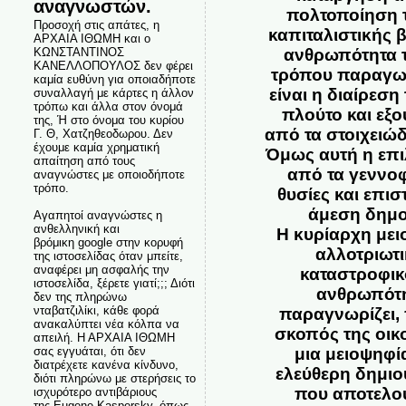
αναγνωστών.
πολτοποίηση 
Προσοχή στις απάτες, η
καπιταλιστικής 
ΑΡΧΑΙΑ ΙΘΩΜΗ και ο
ΚΩΝΣΤΑΝΤΙΝΟΣ
ανθρωπότητα τ
ΚΑΝΕΛΛΟΠΟΥΛΟΣ δεν φέρει
τρόπου παραγωγή
καμία ευθύνη για οποιαδήποτε
είναι η διαίρεσ
συναλλαγή με κάρτες η άλλον
τρόπω και άλλα στον όνομά
πλούτο και εξο
της, Ή στο όνομα του κυρίου
από τα στοιχειώδ
Γ. Θ, Χατζηθεοδωρου. Δεν
έχουμε καμία χρηματική
Όμως αυτή η επιλ
απαίτηση από τους
από τα γεννοφ
αναγνώστες με οποιοδήποτε
τρόπο.
θυσίες και επισ
άμεση δημο
Αγαπητοί αναγνώστες η
ανθελληνική και
Η κυρίαρχη μει
βρόμικη google στην κορυφή
αλλοτριωτι
της ιστοσελίδας όταν μπείτε,
αναφέρει μη ασφαλής την
καταστροφικ
ιστοσελίδα, ξέρετε γιατί;;; Διότι
ανθρωπότη
δεν της πληρώνω
νταβατζιλίκι, κάθε φορά
παραγνωρίζει, 
ανακαλύπτει νέα κόλπα να
σκοπός της οικ
απειλή. Η ΑΡΧΑΙΑ ΙΘΩΜΗ
σας εγγυάται, ότι δεν
μια μειοψηφία
διατρέχετε κανένα κίνδυνο,
ελεύθερη δημιου
διότι πληρώνω με στερήσεις το
που αποτελού
ισχυρότερο αντιβάριους
της Eugene Kaspersky, όπως