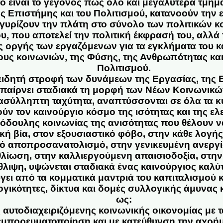
τό είναι το γεγονός πως όλο και μεγαλύτερα τμή
ς Επιστήμης και του Πολιτισμού, κατανοούν την 
 γυρίζουν την πλάτη στο σύνολο των πολιτικών κ
υ, που αποτελεί την πολιτική έκφρασή του, αλλά 
ς οργής των εργαζόμενων για τα εγκλήματα του 
ους κοινωνιών, της Φύσης, της Ανθρωπότητας κα
Πολιτισμού.
ειδητή στροφή των δυνάμεων της Εργασίας, της Ε
 παίρνει σταδιακά τη μορφή των Νέων Κοινωνικ
 ασύλληπτη ταχύτητα, αναπτύσσονται σε όλα τα κ
ύν τον καινούργιο κόσμο της ισότητας και της ελ
όδουλης κοινωνίας της ανισότητας που θέλουν ν
ική βία, στον εξουσιαστικό φόβο, στην κάθε λογή
κό αποπροσανατολισμό, στην γενικευμένη ανεργία
θλίωση, στην καλλιεργούμενη απαισιοδοξία, στην
θλιψη, υψώνεται σταδιακά ένας καινούργιος καλύτ
ει από τα κομματικά μαντριά του καπιταλισμού κα
γικότητες, δίκτυα και δομές συλλογικής άμυνας κ
ως:
 αυτοδιαχειριζόμενης κοινωνικής οικονομίας με
εμπορευματοποίηση και με κατεύθυνση την αχρήμ