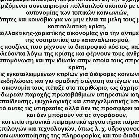
ιριζόμενοι συνεταιρισμοί πολλαπλού σκοπού με 
αυτονομίας των τοπικών κοινωνιών,
ότητες και κοινόβια για να μην είναι τα μέλη του
καπιταλιστική κρίση,
αλλακτικής-χαριστικής οικονομίας για την αντιμ
της νοοτροπίας του καταναλωτισμού,
ς κουζίνες που ρίχνουν το διατροφικό κόστος, κ
λεύονται λόγω της κρίσης και φέρνουν τους ανθ
απομόνωση και την ιδιωτία στην οποία τους σπρώ
κρίση,
ις εγκαταλειμμένων κτιρίων για διάφορες κοινωνι
ς εκδηλώσεις και για ομαδική στέγαση αστέγων πο
οικονομία τους πέταξε στο περιθώριο, ως άχρησ
 δωρεάν παροχής πρωτοβάθμιων υπηρεσιών ιατ
κπαίδευσης, ψυχολογικής και επαγγελματικής υπ
ό αυτές τις υπηρεσίες αλλά δεν τις προσφέρει το
και δεν μπορούν να τις αγοράσουν,
 και επιστημονικά πειραματικά εργαστήρια παρ
επιλογών και τεχνολογιών, όπως λ. χ. υδρογονοε
κοινωνικοποίησης της πληροφορίας και του διαδι