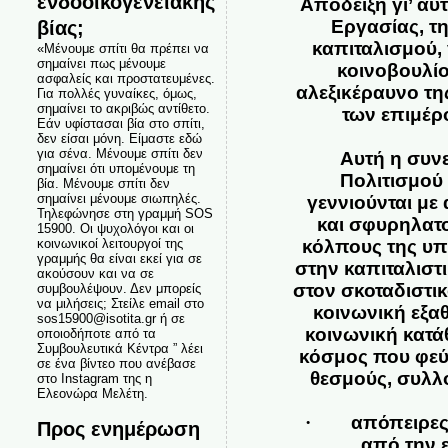
ενδοοικογενειακής
Απόδειξη γι’ αυ
βίας;
Εργασίας, τη
καπιταλισμού,
«Μένουμε σπίτι θα πρέπει να
σημαίνει πως μένουμε
κοινοβουλίο
ασφαλείς και προστατευμένες.
αλεξικέραυνο τη
Για πολλές γυναίκες, όμως,
σημαίνει το ακριβώς αντίθετο.
των επιμέρ
Εάν υφίστασαι βία στο σπίτι,
δεν είσαι μόνη. Είμαστε εδώ
για σένα. Μένουμε σπίτι δεν
Αυτή η συν
σημαίνει ότι υπομένουμε τη
Πολιτισμού
βία. Μένουμε σπίτι δεν
σημαίνει μένουμε σιωπηλές.
γεννιούνται με
Τηλεφώνησε στη γραμμή SOS
και σφυρηλατο
15900. Οι ψυχολόγοι και οι
κοινωνικοί λειτουργοί της
κόλπους της υπ
γραμμής θα είναι εκεί για σε
στην καπιταλιστ
ακούσουν και να σε
στον σκοταδιστι
συμβουλέψουν. Δεν μπορείς
να μιλήσεις; Στείλε email στο
κοινωνική εξα
sos15900@isotita.gr ή σε
κοινωνική κατά
οποιοδήποτε από τα
Συμβουλευτικά Κέντρα ” λέει
κόσμος που φεύγ
σε ένα βίντεο που ανέβασε
θεσμούς, συλλο
στο Instagram της η
Ελεονώρα Μελέτη.
·
απόπειρες
Προς ενημέρωση
από την 