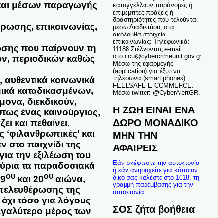
και μέσων παραγωγής
καταγγέλλουν παράνομες ή
επίμεμπτες πράξεις ή
,
δραστηριότητες που τελούνται
έρωσης, επικοινωνίας,
μέσω Διαδικτύου, στα
ακόλουθα στοιχεία
επικοινωνίας: Τηλεφωνικά:
ωσης που παίρνουν τη
11188 Στέλνοντας e-mail
στο:ccu@cybercrimeunit.gov.gr
ων, περιοδικών καθώς
Μέσω της εφαρμογής
(application) για έξυπνα
τηλέφωνα (smart phones):
 αυθεντικά κοινωνικά
FEELSAFE E-COMMERCE.
μικά καταδικασμένων,
Μέσω twitter: @CyberAlertGR.
μονα, διεκδικούν,
Η ΖΩΗ ΕΙΝΑΙ ΕΝΑ
 πως ένας καινούργιος,
ΔΩΡΟ ΜΟΝΑΔΙΚΟ
ι και πεθαίνει.
ες ‘φιλανθρωπικές’ και
ΜΗΝ ΤΗΝ
ν στο παιχνίδι της
ΑΦΑΙΡΕΙΣ
ια την εξιλέωση του
Εάν σκέφτεστε την αυτοκτονία
 κύρια τα παραδοσιακά
ή εάν ανησυχείτε για κάποιον
ου
ου
19
και 20
αιώνα,
δικό σας καλέστε στο 1018, τη
γραμμή παρέμβασης για την
απελευθέρωσης της
αυτοκτονία.
όχι τόσο για λόγους
ΣΟΣ ζήτα βοήθεια
εγαλύτερο μέρος των