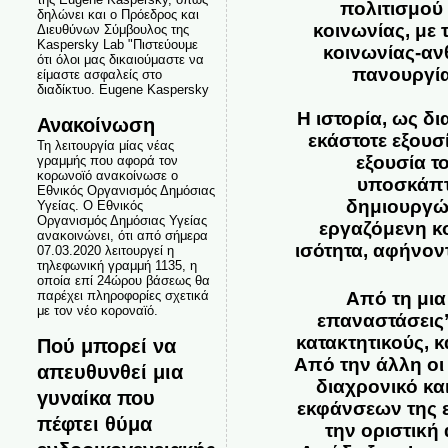
πολιτισμού 
δηλώνει και ο Πρόεδρος και
κοινωνίας, με
Διευθύνων Σύμβουλος της
Kaspersky Lab "Πιστεύουμε
κοινωνίας-αν
ότι όλοι μας δικαιούμαστε να
πανουργία
είμαστε ασφαλείς στο
διαδίκτυο. Eugene Kaspersky
Η ιστορία, ως δι
Ανακοίνωση
εκάστοτε εξουσ
Τη λειτουργία μίας νέας
εξουσία τ
γραμμής που αφορά τον
κορωνοϊό ανακοίνωσε ο
υποσκάπτο
Εθνικός Οργανισμός Δημόσιας
δημιουργών
Υγείας. Ο Εθνικός
Οργανισμός Δημόσιας Υγείας
εργαζόμενη κ
ανακοινώνει, ότι από σήμερα
ισότητα, αφήνοντ
07.03.2020 λειτουργεί η
τηλεφωνική γραμμή 1135, η
οποία επί 24ώρου βάσεως θα
παρέχει πληροφορίες σχετικά
Από τη μια
με τον νέο κοροναϊό.
επαναστάσεις’
κατακτητικούς, 
Πού μπορεί να
Από την άλλη οι 
απευθυνθεί μια
διαχρονικό κα
γυναίκα που
εκφάνσεων της ε
πέφτει θύμα
την οριστική