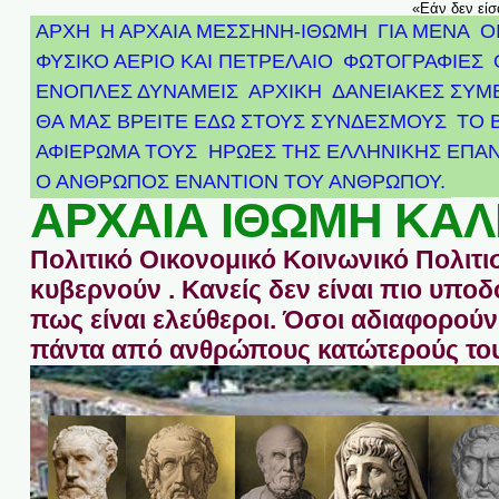
«Εάν δεν είσ
ΑΡΧΗ
Η ΑΡΧΑΙΑ ΜΕΣΣΗΝΗ-ΙΘΩΜΗ
ΓΙΑ ΜΕΝΑ
Ο
ΦΥΣΙΚΟ ΑΕΡΙΟ ΚΑΙ ΠΕΤΡΕΛΑΙΟ
ΦΩΤΟΓΡΑΦΙΕΣ
ΕΝΟΠΛΕΣ ΔΥΝΑΜΕΙΣ
ΑΡΧΙΚΉ
ΔΑΝΕΙΑΚΕΣ ΣΥΜ
ΘΑ ΜΑΣ ΒΡΕΙΤΕ ΕΔΩ ΣΤΟΥΣ ΣΥΝΔΕΣΜΟΥΣ
ΤΟ 
ΑΦΙΈΡΩΜΑ ΤΟΥΣ ΉΡΩΕΣ ΤΗΣ ΕΛΛΗΝΙΚΉΣ ΕΠΑΝ
Ο ΑΝΘΡΩΠΟΣ ΕΝΑΝΤΙΟΝ ΤΟΥ ΑΝΘΡΩΠΟΥ.
ΑΡΧΑΙΑ ΙΘΩΜΗ ΚΑΛ
Πολιτικό Οικονομικό Κοινωνικό Πολιτι
κυβερνούν . Κανείς δεν είναι πιο υπ
πως είναι ελεύθεροι. Όσοι αδιαφορούν 
πάντα από ανθρώπους κατώτερούς του