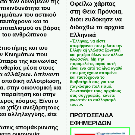
ματα των δυνάμεων της
Οφείλω χάριτας
επικινδυνότητα του
στη Θεία Πρόνοια,
ομμάτων του αστικού
διότι ευδόκησε να
ταυτόχρονα και το
διδαχθώ τα αρχαία
καπιταλισμού σε βάρος
Ελληνικά
ι του ανθρώπινου
«Έλληνες, να είστε
υπερήφανοι που μιλάτε την
πιστήμης και του
Ελληνική γλώσσα ζωντανή
ών Κινημάτων που
και μητέρα όλων των άλλων
γλωσσών. Μη την
ύτταρα της κοινωνίας
παραμελείτε, αφού αυτή
ευθερίας μέσα στους
είναι ένα από τα λίγα αγαθά
που μας έχουν απομείνει
α αλλάξουν. Απέναντι
και ταυτόχρονα το
ς οπαδική αλλοτρίωση,
διαβατήριό σας για τον
παγκόσμιο πολιτισμό.
, στην οικονομική και
Ζωντανέψτε τους αρχαίους
 παραίτηση και στην
σας συγγραφείς, κάνετε
γνωστόν το συλλογισμό
ερος κόσμος. Είναι ο
τους.».
ι χτίζει ανεξάρτητους
αι αλληλεγγύης, είτε
ΠΡΩΤΟΣΕΛΙΔΑ
ΕΦΗΜΕΡΙΔΩΝ
 τάσεις απομάκρυνσης
ατη οικονομία,