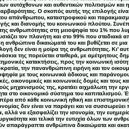
των αυτόχθονων και αυθεντικών πολιτισμών και 
βαρβαρότητας. Ο σκοπός αυτής της επιλογής είναι
ου απάνθρωπου, καταστροφικού και παρακμασμέ
ς και διανομής του κοινωνικού πλούτου. Συνέπε
η της ανθρωπότητας στη μειοψηφία του 1% που λυμ
υσιάζει τον πλανήτη και στο 99% που σταδιακά α
η ανθρώπινα δικαιώματά του και βυθίζεται σε μια
ογή δεν είναι η μοίρα της ανθρωπότητας. Κι’ αυ
άσκια της πορεύεται σταθερά, με αμέτρητους δη
τημονικές κατακτήσεις, προς την κοινωνική ισότητ
κρατία, την πανανθρώπινη ειρήνη και τον οικουμ
οψηφία με τους κοινωνικά άδικους και παράνομους
κές, οικονομικές και κοινωνικές δομές και τους κ
ούς μηχανισμούς της, κρατάει αιχμάλωτη την εργ
τα στο οικονομικό σύστημα του καπιταλισμού. 
πέρα από κάθε κοινωνική ηθική και επιστημονικ
ονομίας δεν είναι να παράγει και να συσσωρεύει 
, αλλά να εξασφαλίζει την ισονομία, την ευημερία,
ργικότητα και τελικά την ευτυχία όλων των ανθρ
ν απαράγραπτα ανθρώπινα δικαιώματα και ακατά