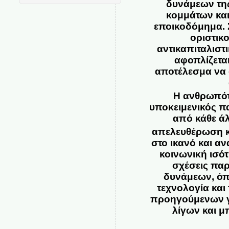
δυνάμεων της
κομμάτων και
εποικοδόμημα. 
οριστικο
αντικαπιταλιστ
αφοπλίζεται
αποτέλεσμα να α
Η ανθρωπότη
υποκειμενικός π
από κάθε ά
απελευθέρωση κα
στο ικανό και α
κοινωνική ισό
σχέσεις πα
δυνάμεων, όπ
τεχνολογία και
προηγούμενων γε
λίγων και μ