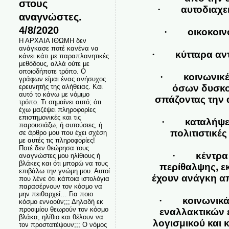
στους
·
αυτοδιαχε
αναγνώστες.
4/8/2020
·
οικοκοιν
Η ΑΡΧΑΙΑ ΙΘΩΜΗ δεν
ανάγκασε ποτέ κανένα να
·
κύτταρα αντ
κάνει κάτι με παραπλανητικές
μεθόδους, αλλά ούτε με
οποιοδήποτε τρόπο. Ο
·
κοινωνικέ
γράφων είμαι ένας ανήσυχος
ερευνητής της αλήθειας. Και
όσων δυσκο
αυτό το κάνω με νόμιμο
σπάζοντας την 
τρόπο. Τι σημαίνει αυτό; ότι
έχω μαζέψει πληροφορίες
επιστημονικές και τις
·
καταλήψε
παρουσιάζω, ή αυτούσιες, ή
πολιτιστικέ
σε άρθρο μου που έχει σχέση
με αυτές τις πληροφορίες!
Ποτέ δεν θεώρησα τους
·
κέντρα
αναγνώστες μου ηλίθιους ή
βλάκες και ότι μπορώ να τους
περίθαλψης, ε
επιβάλω την γνώμη μου. Αυτοί
έχουν ανάγκη απ
που λένε ότι κάποια ιστολόγια
παρασέρνουν τον κόσμο να
μην πειθαρχεί… Για ποιο
·
κοινωνικά
κόσμο εννοούν;;; Δηλαδή εκ
προοιμίου θεωρούν τον κόσμο
εναλλακτικών 
βλάκα, ηλίθιο και θέλουν να
λογισμικού και 
τον προστατέψουν;;; Ο νόμος