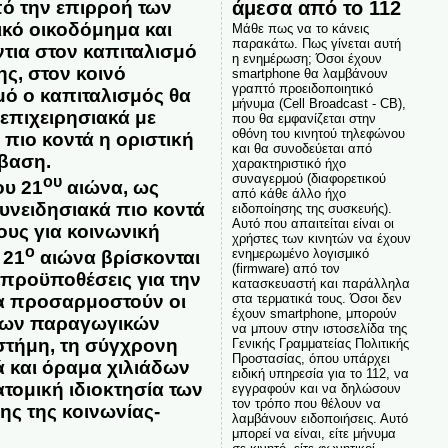
άμεσα από το 112
πό την επιρροή των
ικό οικοδόμημα και
Μάθε πως να το κάνεις
παρακάτω. Πως γίνεται αυτή
τια στον καπιταλισμό
η ενημέρωση; Όσοι έχουν
ης, στον κοινό
smartphone θα λαμβάνουν
γραπτό προειδοποιητικό
μό ο καπιταλισμός θα
μήνυμα (Cell Broadcast - CB),
 επιχειρησιακά με
που θα εμφανίζεται στην
οθόνη του κινητού τηλεφώνου
 πιο κοντά η οριστική
και θα συνοδεύεται από
βαση.
χαρακτηριστικό ήχο
συναγερμού (διαφορετικού
ου
ου 21
αιώνα, ως
από κάθε άλλο ήχο
υνειδησιακά πιο κοντά
ειδοποίησης της συσκευής).
Αυτό που απαιτείται είναι οι
υς για κοινωνική
χρήστες των κινητών να έχουν
ο
ενημερωμένο λογισμικό
 21
αιώνα βρίσκονται
(firmware) από τον
ς προϋποθέσεις για την
κατασκευαστή και παράλληλα
στα τερματικά τους. Όσοι δεν
να προσαρμοστούν οι
έχουν smartphone, μπορούν
 των παραγωγικών
να μπουν στην ιστοσελίδα της
στήμη, τη σύγχρονη
Γενικής Γραμματείας Πολιτικής
Προστασίας, όπου υπάρχει
ά και όραμα χιλιάδων
ειδική υπηρεσία για το 112, να
τομική ιδιοκτησία των
εγγραφούν και να δηλώσουν
τον τρόπο που θέλουν να
ης της κοινωνίας-
λαμβάνουν ειδοποιήσεις. Αυτό
μπορεί να είναι, είτε μήνυμα