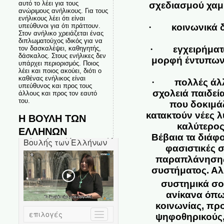
αυτό το λέει για τους
σχεδιασμού χαμ
ανώριμους ανήλικους. Για τους
ενήλικους λέει ότι είναι
υπεύθυνοι για ότι πράττουν.
·
κοινωνικά 
Στον ανήλικο χρειάζεται ένας
διπλωματούχος ιδικός για να
·
εγχειρήματ
τον δασκαλέψει, καθηγητής,
δάσκαλος. Στους ενήλικες δεν
μορφή έντυπων 
υπάρχει περιορισμός. Ποιος
λέει και ποιος ακούει, διότι ο
καθένας ενήλικος είναι
·
πολλές άλ
υπεύθυνος και προς τους
σχολειά παιδεί
άλλους και προς τον εαυτό
του.
που δοκιμάζ
κατακτούν νέες λ
Η ΒΟΥΛΗ ΤΩΝ
καλύτερος
ΕΛΛΗΝΩΝ
Βέβαια τα διάφο
φασιστικές σ
παραπλάνησης 
συστήματος. Αλ
συστημικά σο
ανίκανα όπω
κοινωνίας, πρ
ψηφοθηρικούς,