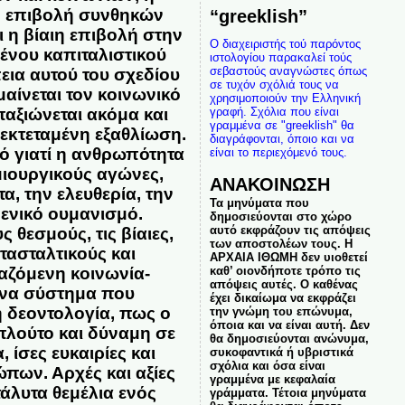
η επιβολή συνθηκών
“greeklish”
 η βίαιη επιβολή στην
Ο διαχειριστής τού παρόντος
νου καπιταλιστικού
ιστολογίου παρακαλεί τούς
σεβαστούς αναγνώστες όπως
ια αυτού του σχεδίου
σε τυχόν σχόλιά τους να
αίνεται τον κοινωνικό
χρησιμοποιούν την Ελληνική
παξιώνεται ακόμα και
γραφή. Σχόλια που είναι
γραμμένα σε "greeklish" θα
 εκτεταμένη εξαθλίωση.
διαγράφονται, όποιο και να
τό γιατί η ανθρωπότητα
είναι το περιεχόμενό τους.
μιουργικούς αγώνες,
ΑΝΑΚΟΙΝΩΣΗ
α, την ελευθερία, την
Τα μηνύματα που
ενικό ουμανισμό.
δημοσιεύονται στο χώρο
αυτό εκφράζουν τις απόψεις
 θεσμούς, τις βίαιες,
των αποστολέων τους. Η
ατασταλτικούς και
ΑΡΧΑΙΑ ΙΘΩΜΗ δεν υιοθετεί
αζόμενη κοινωνία-
καθ’ οιονδήποτε τρόπο τις
απόψεις αυτές. Ο καθένας
Ένα σύστημα που
έχει δικαίωμα να εκφράζει
ή δεοντολογία, πως ο
την γνώμη του επώνυμα,
όποια και να είναι αυτή. Δεν
πλούτο και δύναμη σε
θα δημοσιεύονται ανώνυμα,
 ίσες ευκαιρίες και
συκοφαντικά ή υβριστικά
σχόλια και όσα είναι
ώπων. Αρχές και αξίες
γραμμένα με κεφαλαία
λυτα θεμέλια ενός
γράμματα. Τέτοια μηνύματα