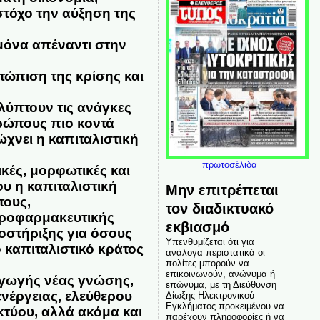
στόχο την αύξηση της
ς μόνα απέναντι στην
ετώπιση της κρίσης και
αλύπτουν τις ανάγκες
ρώπους πιο κοντά
χνει η καπιταλιστική
πρωτοσέλιδα
κές, μορφωτικές και
υ η καπιταλιστική
Μην επιτρέπεται
τους,
τον διαδικτυακό
ροφαρμακευτικής
εκβιασμό
οστήριξης για όσους
Υπενθυμίζεται ότι για
 καπιταλιστικό κράτος
ανάλογα περιστατικά οι
πολίτες μπορούν να
επικοινωνούν, ανώνυμα ή
αγωγής νέας γνώσης,
επώνυμα, με τη Διεύθυνση
νέργειας, ελεύθερου
Δίωξης Ηλεκτρονικού
Εγκλήματος προκειμένου να
κτύου, αλλά ακόμα και
παρέχουν πληροφορίες ή να