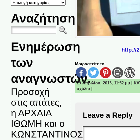
ΚΑΤΗΓΟΡΙΕΣ
ΘΕΜΑΤΩΝ
Αναζήτηση
Ενημέρωση
http://
των
Μοιραστείτε το!
αναγνωστών.
29 Απριλίου, 2013, 11:52 μμ | 
σχόλιο
|
Προσοχή
στις απάτες,
η ΑΡΧΑΙΑ
Leave a Reply
ΙΘΩΜΗ και ο
ΚΩΝΣΤΑΝΤΙΝΟΣ