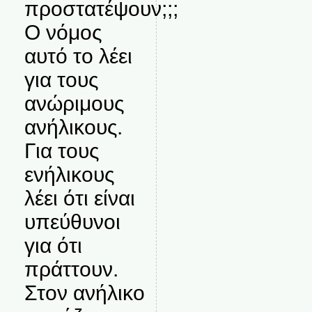
προστατέψουν;;;
Ο νόμος
αυτό το λέει
για τους
ανώριμους
ανήλικους.
Για τους
ενήλικους
λέει ότι είναι
υπεύθυνοι
για ότι
πράττουν.
Στον ανήλικο