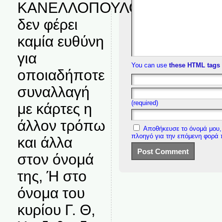
ΚΑΝΕΛΛΟΠΟΥΛΟΣ
δεν φέρει
καμία ευθύνη
για
You can use
these HTML tags
οποιαδήποτε
συναλλαγή
(required)
με κάρτες η
άλλον τρόπω
Αποθήκευσε το όνομά μου, 
πλοηγό για την επόμενη φορά
και άλλα
στον όνομά
της, Ή στο
όνομα του
κυρίου Γ. Θ,