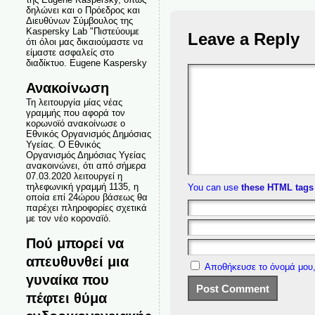
δηλώνει και ο Πρόεδρος και
Διευθύνων Σύμβουλος της
Kaspersky Lab "Πιστεύουμε
Leave a Reply
ότι όλοι μας δικαιούμαστε να
είμαστε ασφαλείς στο
διαδίκτυο. Eugene Kaspersky
Ανακοίνωση
Τη λειτουργία μίας νέας
γραμμής που αφορά τον
κορωνοϊό ανακοίνωσε ο
Εθνικός Οργανισμός Δημόσιας
Υγείας. Ο Εθνικός
Οργανισμός Δημόσιας Υγείας
ανακοινώνει, ότι από σήμερα
07.03.2020 λειτουργεί η
τηλεφωνική γραμμή 1135, η
You can use
these HTML tags
οποία επί 24ώρου βάσεως θα
παρέχει πληροφορίες σχετικά
με τον νέο κοροναϊό.
Πού μπορεί να
απευθυνθεί μια
Αποθήκευσε το όνομά μου,
γυναίκα που
πέφτει θύμα