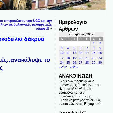
του εκπροσώπου του UCC και την
Ημερολόγιο
ίων σε βαλκανικές ισλαμιστικές
Άρθρων
ομάδες!!
»
Σεπτέμβριος 2012
οκοδείλια δάκρυα
Δ
Τ
Τ
Π
Π
Σ
Κ
1
2
3
4
5
6
7
8
9
10
11
12
13
14
15
16
ές..ανακάλυψε το
17
18
19
20
21
22
23
24
25
26
27
28
29
30
ς
« Αυγ
Οκτ »
ΑΝΑΚΟΙΝΩΣΗ
Ενημερώνω τους φίλους
αναγνώστες ότι κείμενα που
είναι σε άλλη γλώσσα
γραμμένα και δεν
συνοδεύονται από την
Ελληνική μετάφραση δεν θα
ανακοινώνονται, Ευχαριστώ!
“greeklish”