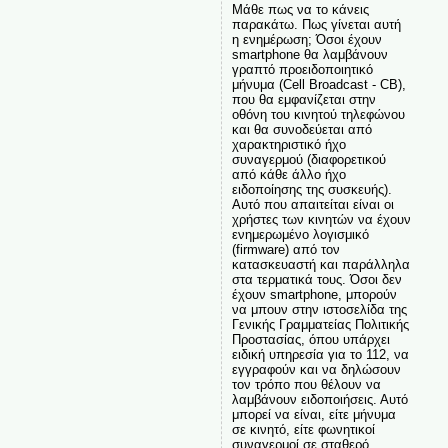
Μάθε πως να το κάνεις
παρακάτω. Πως γίνεται αυτή
η ενημέρωση; Όσοι έχουν
smartphone θα λαμβάνουν
γραπτό προειδοποιητικό
μήνυμα (Cell Broadcast - CB),
που θα εμφανίζεται στην
οθόνη του κινητού τηλεφώνου
και θα συνοδεύεται από
χαρακτηριστικό ήχο
συναγερμού (διαφορετικού
από κάθε άλλο ήχο
ειδοποίησης της συσκευής).
Αυτό που απαιτείται είναι οι
χρήστες των κινητών να έχουν
ενημερωμένο λογισμικό
(firmware) από τον
κατασκευαστή και παράλληλα
στα τερματικά τους. Όσοι δεν
έχουν smartphone, μπορούν
να μπουν στην ιστοσελίδα της
Γενικής Γραμματείας Πολιτικής
Προστασίας, όπου υπάρχει
ειδική υπηρεσία για το 112, να
εγγραφούν και να δηλώσουν
τον τρόπο που θέλουν να
λαμβάνουν ειδοποιήσεις. Αυτό
μπορεί να είναι, είτε μήνυμα
σε κινητό, είτε φωνητικοί
συναγερμοί σε σταθερό