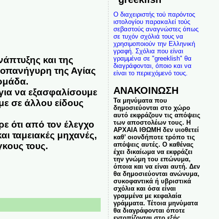
Ο διαχειριστής τού παρόντος
ιστολογίου παρακαλεί τούς
σεβαστούς αναγνώστες όπως
σε τυχόν σχόλιά τους να
χρησιμοποιούν την Ελληνική
γραφή. Σχόλια που είναι
νάπτυξης και της
γραμμένα σε "greeklish" θα
διαγράφονται, όποιο και να
ροπανήγυρη της Αγίας
είναι το περιεχόμενό τους.
ομάδα.
ΑΝΑΚΟΙΝΩΣΗ
για να εξασφαλίσουμε
Τα μηνύματα που
με σε άλλου είδους
δημοσιεύονται στο χώρο
αυτό εκφράζουν τις απόψεις
των αποστολέων τους. Η
ε ότι από τον έλεγχο
ΑΡΧΑΙΑ ΙΘΩΜΗ δεν υιοθετεί
αι ταμειακές μηχανές,
καθ’ οιονδήποτε τρόπο τις
γκους τους.
απόψεις αυτές. Ο καθένας
έχει δικαίωμα να εκφράζει
την γνώμη του επώνυμα,
όποια και να είναι αυτή. Δεν
θα δημοσιεύονται ανώνυμα,
συκοφαντικά ή υβριστικά
σχόλια και όσα είναι
γραμμένα με κεφαλαία
γράμματα. Τέτοια μηνύματα
θα διαγράφονται όποτε
εντοπίζονται στο εξής.