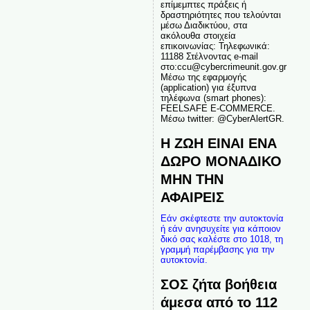
επίμεμπτες πράξεις ή
δραστηριότητες που τελούνται
μέσω Διαδικτύου, στα
ακόλουθα στοιχεία
επικοινωνίας: Τηλεφωνικά:
11188 Στέλνοντας e-mail
στο:ccu@cybercrimeunit.gov.gr
Μέσω της εφαρμογής
(application) για έξυπνα
τηλέφωνα (smart phones):
FEELSAFE E-COMMERCE.
Μέσω twitter: @CyberAlertGR.
Η ΖΩΗ ΕΙΝΑΙ ΕΝΑ
ΔΩΡΟ ΜΟΝΑΔΙΚΟ
ΜΗΝ ΤΗΝ
ΑΦΑΙΡΕΙΣ
Εάν σκέφτεστε την αυτοκτονία
ή εάν ανησυχείτε για κάποιον
δικό σας καλέστε στο 1018, τη
γραμμή παρέμβασης για την
αυτοκτονία.
ΣΟΣ ζήτα βοήθεια
άμεσα από το 112