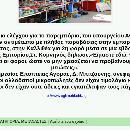
κια ελέγχου για το παρεμπόριο, του υπουργείου Α
ν αντιμέτωπα με πλήθος παραβάσεις στην εμπο
σας, στην Καλλιθέα για 2η φορά μέσα σε μία εβδ
ς Εμπορίου,Στ. Κομνηνός δήλωσε,«Είμαστε εδώ, 
ι οι φόροι, ώστε να μην χρειάζεται να προβαίνου
μειώσεις».
ηρεσίας Εποπτείας Αγοράς, Δ. Μπιτζούνης, ανέφερ
 αλλοδαποί μικροπωλητές δεν είχαν τιμολόγια κ
ι δεν είχαν ούτε άδειες και εγκατέλειψαν τους πά
http://www.eglimatikotita.gr
 ΚΑΤΗΓΟΡΙΑ:
ΜΕΤΑΝΑΣΤΕΣ
|
Αφήστε ένα σχόλιο
|