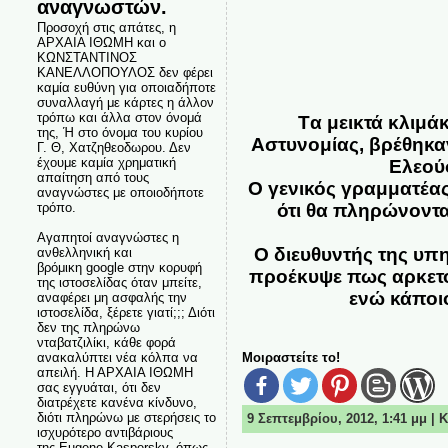
αναγνωστών.
Προσοχή στις απάτες, η
ΑΡΧΑΙΑ ΙΘΩΜΗ και ο
ΚΩΝΣΤΑΝΤΙΝΟΣ
ΚΑΝΕΛΛΟΠΟΥΛΟΣ δεν φέρει
καμία ευθύνη για οποιαδήποτε
συναλλαγή με κάρτες η άλλον
τρόπω και άλλα στον όνομά
Tα μεικτά κλιμά
της, Ή στο όνομα του κυρίου
Αστυνομίας, βρέθηκα
Γ. Θ, Χατζηθεοδωρου. Δεν
έχουμε καμία χρηματική
Ελεού
απαίτηση από τους
Ο γενικός γραμματέα
αναγνώστες με οποιοδήποτε
ότι θα πληρώνοντα
τρόπο.
Αγαπητοί αναγνώστες η
Ο διευθυντής της υπ
ανθελληνική και
βρόμικη google στην κορυφή
προέκυψε πως αρκετοί
της ιστοσελίδας όταν μπείτε,
ενώ κάποιο
αναφέρει μη ασφαλής την
ιστοσελίδα, ξέρετε γιατί;;; Διότι
δεν της πληρώνω
νταβατζιλίκι, κάθε φορά
ανακαλύπτει νέα κόλπα να
Μοιραστείτε το!
απειλή. Η ΑΡΧΑΙΑ ΙΘΩΜΗ
σας εγγυάται, ότι δεν
διατρέχετε κανένα κίνδυνο,
διότι πληρώνω με στερήσεις το
9 Σεπτεμβρίου, 2012, 1:41 μμ |
ισχυρότερο αντιβάριους
της Eugene Kaspersky, όπως