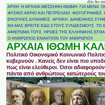
«Εάν δεν είσ
ΑΡΧΗ
Η ΑΡΧΑΙΑ ΜΕΣΣΗΝΗ-ΙΘΩΜΗ
ΓΙΑ ΜΕΝΑ
Ο
ΦΥΣΙΚΟ ΑΕΡΙΟ ΚΑΙ ΠΕΤΡΕΛΑΙΟ
ΦΩΤΟΓΡΑΦΙΕΣ
ΕΝΟΠΛΕΣ ΔΥΝΑΜΕΙΣ
ΑΡΧΙΚΉ
ΔΑΝΕΙΑΚΕΣ ΣΥΜ
ΘΑ ΜΑΣ ΒΡΕΙΤΕ ΕΔΩ ΣΤΟΥΣ ΣΥΝΔΕΣΜΟΥΣ
ΤΟ 
ΑΦΙΈΡΩΜΑ ΤΟΥΣ ΉΡΩΕΣ ΤΗΣ ΕΛΛΗΝΙΚΉΣ ΕΠΑΝ
Ο ΑΝΘΡΩΠΟΣ ΕΝΑΝΤΙΟΝ ΤΟΥ ΑΝΘΡΩΠΟΥ.
ΑΡΧΑΙΑ ΙΘΩΜΗ ΚΑΛ
Πολιτικό Οικονομικό Κοινωνικό Πολιτι
κυβερνούν . Κανείς δεν είναι πιο υπ
πως είναι ελεύθεροι. Όσοι αδιαφορούν 
πάντα από ανθρώπους κατώτερούς του