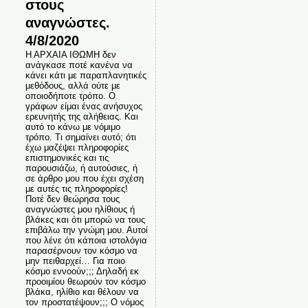
στους
αναγνώστες.
4/8/2020
Η ΑΡΧΑΙΑ ΙΘΩΜΗ δεν
ανάγκασε ποτέ κανένα να
κάνει κάτι με παραπλανητικές
μεθόδους, αλλά ούτε με
οποιοδήποτε τρόπο. Ο
γράφων είμαι ένας ανήσυχος
ερευνητής της αλήθειας. Και
αυτό το κάνω με νόμιμο
τρόπο. Τι σημαίνει αυτό; ότι
έχω μαζέψει πληροφορίες
επιστημονικές και τις
παρουσιάζω, ή αυτούσιες, ή
σε άρθρο μου που έχει σχέση
με αυτές τις πληροφορίες!
Ποτέ δεν θεώρησα τους
αναγνώστες μου ηλίθιους ή
βλάκες και ότι μπορώ να τους
επιβάλω την γνώμη μου. Αυτοί
που λένε ότι κάποια ιστολόγια
παρασέρνουν τον κόσμο να
μην πειθαρχεί… Για ποιο
κόσμο εννοούν;;; Δηλαδή εκ
προοιμίου θεωρούν τον κόσμο
βλάκα, ηλίθιο και θέλουν να
τον προστατέψουν;;; Ο νόμος