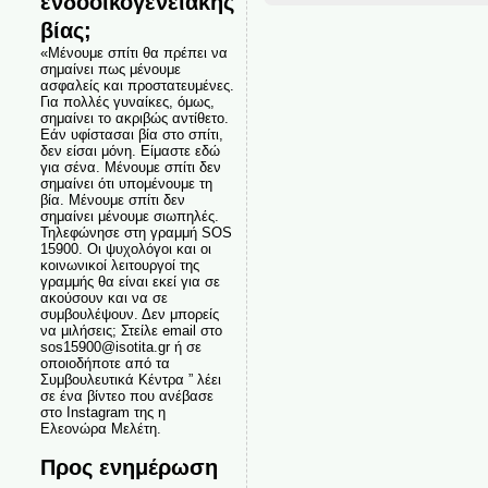
ενδοοικογενειακής
βίας;
«Μένουμε σπίτι θα πρέπει να
σημαίνει πως μένουμε
ασφαλείς και προστατευμένες.
Για πολλές γυναίκες, όμως,
σημαίνει το ακριβώς αντίθετο.
Εάν υφίστασαι βία στο σπίτι,
δεν είσαι μόνη. Είμαστε εδώ
για σένα. Μένουμε σπίτι δεν
σημαίνει ότι υπομένουμε τη
βία. Μένουμε σπίτι δεν
σημαίνει μένουμε σιωπηλές.
Τηλεφώνησε στη γραμμή SOS
15900. Οι ψυχολόγοι και οι
κοινωνικοί λειτουργοί της
γραμμής θα είναι εκεί για σε
ακούσουν και να σε
συμβουλέψουν. Δεν μπορείς
να μιλήσεις; Στείλε email στο
sos15900@isotita.gr ή σε
οποιοδήποτε από τα
Συμβουλευτικά Κέντρα ” λέει
σε ένα βίντεο που ανέβασε
στο Instagram της η
Ελεονώρα Μελέτη.
Προς ενημέρωση