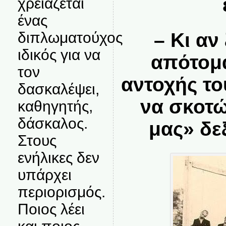
χρειάζεται
ένας
– Κι α
διπλωματούχος
ιδικός για να
απότομα
τον
αντοχής το
δασκαλέψει,
να σκοτώ
καθηγητής,
δάσκαλος.
μας» δε
Στους
ενήλικες δεν
υπάρχει
περιορισμός.
Ποιος λέει