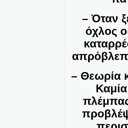
– Όταν 
όχλος ο
καταρρέ
απρόβλεπτε
– Θεωρία κ
Καμία 
πλέμπας
προβλέψ
περισ