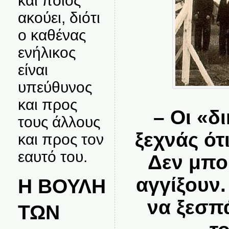
και ποιος
ακούει, διότι
ο καθένας
ενήλικος
είναι
υπεύθυνος
και προς
– Οι «δ
τους άλλους
ξεχνάς ότ
και προς τον
εαυτό του.
Δεν μπο
αγγίξουν
Η ΒΟΥΛΗ
να ξεσπ
ΤΩΝ