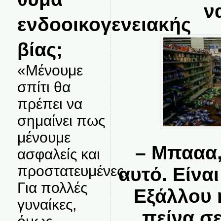
να
ενδοοικογενειακής
βίας;
«Μένουμε
σπίτι θα
πρέπει να
σημαίνει πως
μένουμε
– Μπααα,
ασφαλείς και
προστατευμένες.
αυτό. Είνα
Για πολλές
Εξάλλου 
γυναίκες,
πείνα σ