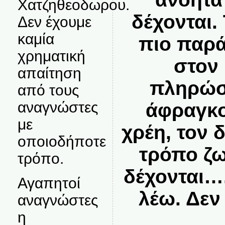
Χατζηθεοδωρου.
δέχονται.
Δεν έχουμε
καμία
πιο παρ
χρηματική
στον
απαίτηση
πληρώσο
από τους
αναγνώστες
άφραγκο
με
χρέη, τον 
οποιοδήποτε
τρόπο ζω
τρόπο.
δέχονται…
Αγαπητοί
λέω. Δεν 
αναγνώστες
η