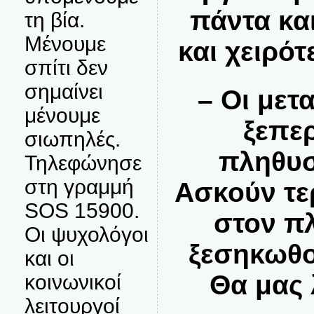
πάντα και
τη βία.
Μένουμε
και χειρό
σπίτι δεν
σημαίνει
– Οι μετ
μένουμε
ξεπε
σιωπηλές.
πληθυσ
Τηλεφώνησε
στη γραμμή
Ασκούν τε
SOS 15900.
στον π
Οι ψυχολόγοι
ξεσηκωθο
και οι
Θα μας 
κοινωνικοί
λειτουργοί