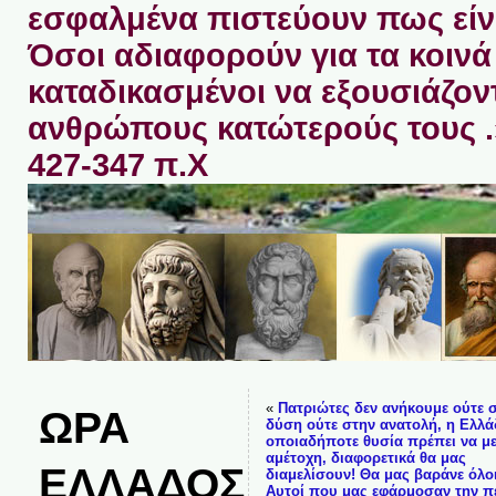
εσφαλμένα πιστεύουν πως είνα
Όσοι αδιαφορούν για τα κοινά 
καταδικασμένοι να εξουσιάζον
ανθρώπους κατώτερούς τους 
427-347 π.Χ
«
Πατριώτες δεν ανήκουμε ούτε 
ΩΡΑ
δύση ούτε στην ανατολή, η Ελλά
οποιαδήποτε θυσία πρέπει να με
αμέτοχη, διαφορετικά θα μας
ΕΛΛΑΔΟΣ
διαμελίσουν! Θα μας βαράνε όλοι
Αυτοί που μας εφάρμοσαν την π