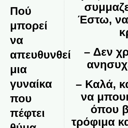
συμμαζε
Πού
Έστω, να
μπορεί
κ
να
– Δεν χρ
απευθυνθεί
ανησυχ
μια
γυναίκα
– Καλά, κ
να μπου
που
όπου β
πέφτει
τρόφιμα και
θύμα