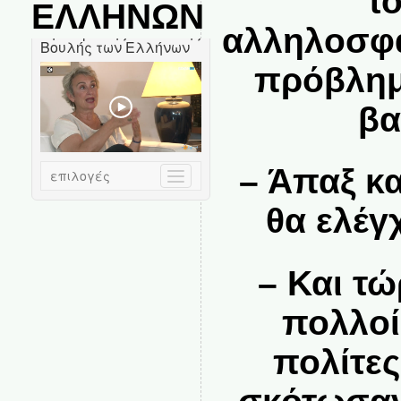
τ
ΕΛΛΗΝΩΝ
αλληλοσφα
πρόβλημα
βα
– Άπαξ κα
θα ελέγ
– Και τ
πολλοί
πολίτες