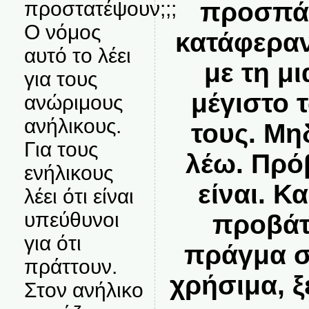
προστατέψουν;;;
προσπάθ
Ο νόμος
κατάφερα
αυτό το λέει
με τη μι
για τους
μέγιστο 
ανώριμους
ανήλικους.
τους. Μη
Για τους
λέω. Πρό
ενήλικους
είναι. Κ
λέει ότι είναι
υπεύθυνοι
προβάτ
για ότι
πράγμα σ
πράττουν.
χρήσιμα, ξ
Στον ανήλικο