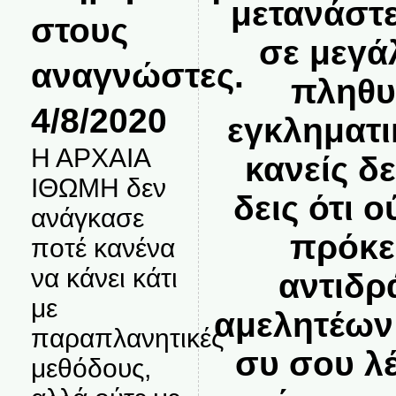
μετανάστε
στους
σε μεγά
αναγνώστες.
πληθυ
4/8/2020
εγκληματι
Η ΑΡΧΑΙΑ
κανείς δ
ΙΘΩΜΗ δεν
δεις ότι 
ανάγκασε
πρόκει
ποτέ κανένα
να κάνει κάτι
αντιδρ
με
αμελητέων
παραπλανητικές
συ σου λέ
μεθόδους,