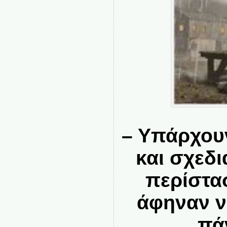
– Υπάρχουν
και σχεδι
περίστασ
άφηναν ν
πά