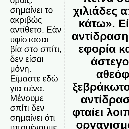
όμως,
χιλιάδες α
σημαίνει το
ακριβώς
κάτω». Ε
αντίθετο. Εάν
αντίδραση
υφίστασαι
εφορία κ
βία στο σπίτι,
δεν είσαι
άστεγο
μόνη.
αθεόφ
Είμαστε εδώ
ξεβράκωτο
για σένα.
αντίδρασ
Μένουμε
σπίτι δεν
φταίει λοι
σημαίνει ότι
οργανισμ
υπομένουμε