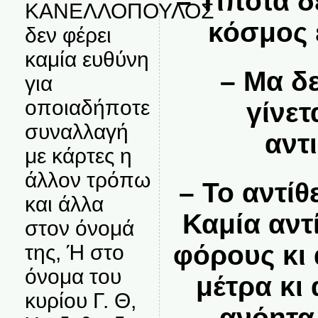
– Τίποτα δ
ΚΑΝΕΛΛΟΠΟΥΛΟΣ
κόσμος ε
δεν φέρει
καμία ευθύνη
– Μα δε
για
οποιαδήποτε
γίνετ
συναλλαγή
αντ
με κάρτες η
άλλον τρόπω
– Το αντί
και άλλα
Καμία αντ
στον όνομά
φόρους κι
της, Ή στο
όνομα του
μέτρα κι
κυρίου Γ. Θ,
ανόητα