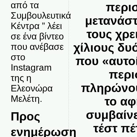
από τα
περι
Συμβουλευτικά
μετανάστ
Κέντρα ” λέει
τους χρε
σε ένα βίντεο
χίλιους δυ
που ανέβασε
στο
που «αυτο
Instagram
περι
της η
πληρώνου
Ελεονώρα
Μελέτη.
το αφ
συμβαίνε
Προς
τέστ πέ
ενημέρωση