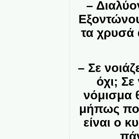
– Διαλύο
Εξοντώνου
τα χρυσά 
– Σε νοιάζ
όχι; Σε 
νόμισμα 
μήπως ποι
είναι ο 
πά