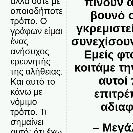
αλλά ούτε με
πίνουν α
οποιοδήποτε
βουνό 
τρόπο. Ο
γκρεμιστε
γράφων είμαι
συνεχίσουν
ένας
ανήσυχος
Εμείς φτ
ερευνητής
κοιτάμε τ
της αλήθειας.
αυτοί
Και αυτό το
κάνω με
επιτρέ
νόμιμο
αδιαφ
τρόπο. Τι
σημαίνει
– Μεγά
αυτό; ότι έχω