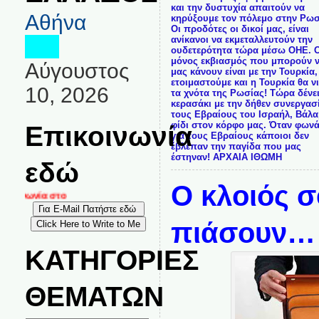
και την δυστυχία απαιτούν να
Αθήνα
κηρύξουμε τον πόλεμο στην Ρωσ
Οι προδότες οι δικοί μας, είναι
ανίκανοι να εκμεταλλευτούν την
ουδετερότητα τώρα μέσω ΟΗΕ. 
μόνος εκβιασμός που μπορούν 
Αύγουστος
μας κάνουν είναι με την Τουρκία,
ετοιμαστούμε και η Τουρκία θα ν
10, 2026
τα χνότα της Ρωσίας! Τώρα δένει
κερασάκι με την δήθεν συνεργασ
τους Εβραίους του Ισραήλ, Βάλα
φίδι στον κόρφο μας. Όταν φων
Επικοινωνία
για τους Εβραίους κάποιοι δεν
έβλεπαν την παγίδα που μας
έστηναν! ΑΡΧΑΙΑ ΙΘΩΜΗ
εδώ
Ο κλοιός 
οινωνία στο
πιάσουν…
ΚΑΤΗΓΟΡΙΕΣ
ΘΕΜΑΤΩΝ