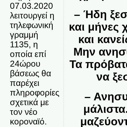
07.03.2020
– Ήδη ξε
λειτουργεί η
τηλεφωνική
και μήνες 
γραμμή
και κανεί
1135, η
Μην ανησυ
οποία επί
Τα πρόβατ
24ώρου
βάσεως θα
να ξε
παρέχει
πληροφορίες
– Ανησυ
σχετικά με
μάλιστα
τον νέο
μαζεύοντ
κοροναϊό.