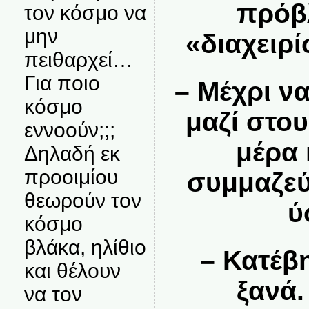
πρόβλ
τον κόσμο να
μην
«διαχειρ
πειθαρχεί…
Για ποιο
– Μέχρι ν
κόσμο
μαζί στο
εννοούν;;;
μέρα 
Δηλαδή εκ
προοιμίου
συμμαζεύ
θεωρούν τον
ύ
κόσμο
βλάκα, ηλίθιο
– Κατέβ
και θέλουν
ξανά
να τον