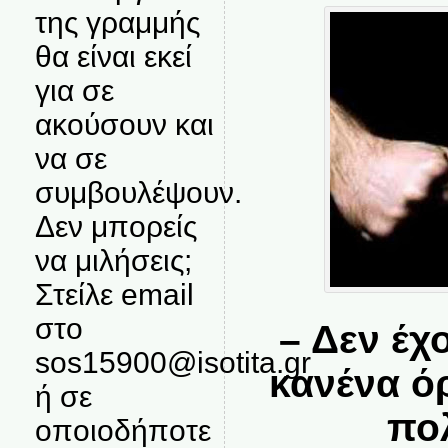
της γραμμής
θα είναι εκεί
για σε
ακούσουν και
να σε
συμβουλέψουν.
Δεν μπορείς
να μιλήσεις;
Στείλε email
στο
– Δεν έχ
sos15900@isotita.gr
κανένα ό
ή σε
πο
οποιοδήποτε