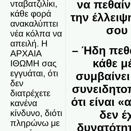
να πεθαί
νταβατζιλίκι,
κάθε φορά
την έλλει
ανακαλύπτει
σου 
νέα κόλπα να
απειλή. Η
– Ήδη πεθ
ΑΡΧΑΙΑ
κάθε μ
ΙΘΩΜΗ σας
εγγυάται, ότι
συμβαίνει
δεν
συνειδητο
διατρέχετε
ότι είναι 
κανένα
κίνδυνο, διότι
δεν έ
πληρώνω με
δυνατότη