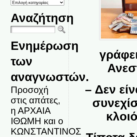
ΚΑΤΗΓΟΡΙΕΣ
ΘΕΜΑΤΩΝ
Αναζήτηση
Ενημέρωση
γράφε
των
Ανεσ
αναγνωστών.
– Δεν εί
Προσοχή
στις απάτες,
συνεχίσ
η ΑΡΧΑΙΑ
κλοιό
ΙΘΩΜΗ και ο
ΚΩΝΣΤΑΝΤΙΝΟΣ