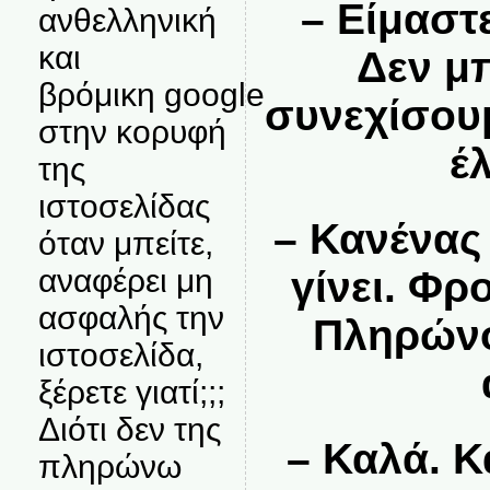
– Είμαστε
ανθελληνική
και
Δεν μ
βρόμικη google
συνεχίσουμ
στην κορυφή
έ
της
ιστοσελίδας
– Κανένας
όταν μπείτε,
αναφέρει μη
γίνει. Φρ
ασφαλής την
Πληρώνο
ιστοσελίδα,
ξέρετε γιατί;;;
Διότι δεν της
– Καλά. Κ
πληρώνω