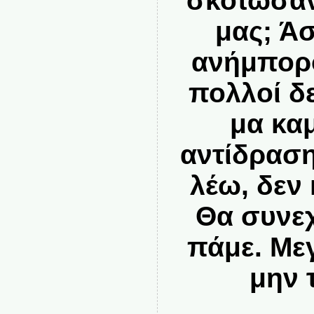
σκότωσαν
μας; Ά
ανήμποροι
πολλοί δ
μα κα
αντίδραση
λέω, δεν
Θα συνε
πάμε. Με
μην 