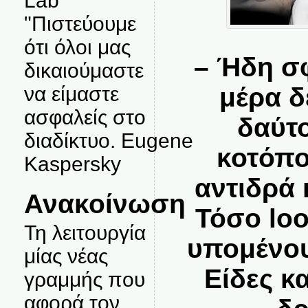
Lab
"Πιστεύουμε
ότι όλοι μας
– Ήδη σ
δικαιούμαστε
να είμαστε
μέρα δ
ασφαλείς στο
δαύτ
διαδίκτυο. Eugene
κοτόπο
Kaspersky
αντιδρά 
Ανακοίνωση
Τόσο loo
Τη λειτουργία
υπομένου
μίας νέας
Είδες κ
γραμμής που
αφορά τον