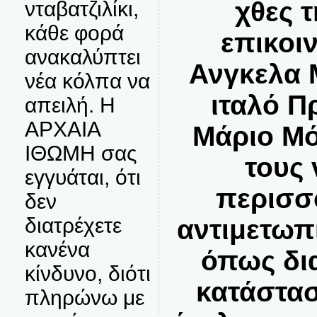
χθες 
νταβατζιλίκι,
κάθε φορά
επικοι
ανακαλύπτει
Ανγκελα 
νέα κόλπα να
ιταλό 
απειλή. Η
ΑΡΧΑΙΑ
Μάριο Μό
ΙΘΩΜΗ σας
τους
εγγυάται, ότι
περισσ
δεν
διατρέχετε
αντιμετωπι
κανένα
όπως δι
κίνδυνο, διότι
κατάστασ
πληρώνω με