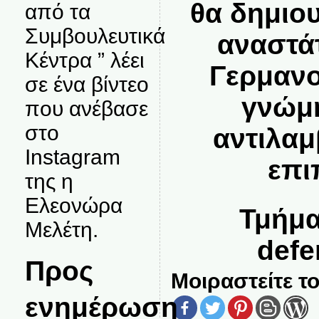
θα δημιο
από τα
Συμβουλευτικά
αναστά
Κέντρα ” λέει
Γερμανο
σε ένα βίντεο
γνώμη
που ανέβασε
στο
αντιλαμ
Instagram
επι
της η
Ελεονώρα
Τμήμα
Μελέτη.
defe
Προς
Μοιραστείτε το
ενημέρωση