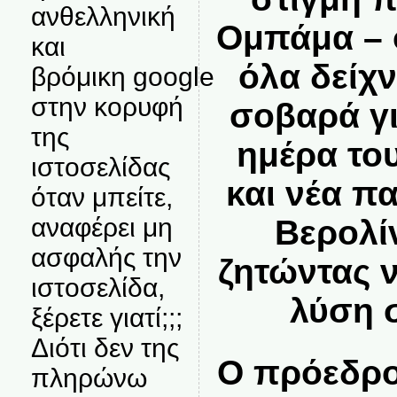
ανθελληνική
Ομπάμα – 
και
όλα δείχ
βρόμικη google
στην κορυφή
σοβαρά γι
της
ημέρα το
ιστοσελίδας
και νέα π
όταν μπείτε,
αναφέρει μη
Βερολί
ασφαλής την
ζητώντας 
ιστοσελίδα,
λύση 
ξέρετε γιατί;;;
Διότι δεν της
Ο πρόεδρο
πληρώνω