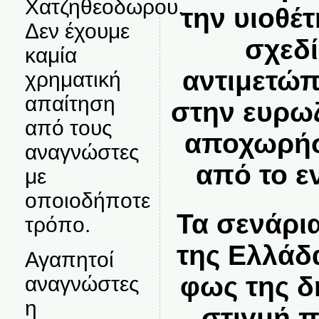
Χατζηθεοδωρου.
την υιοθέ
Δεν έχουμε
σχεδί
καμία
αντιμετώπ
χρηματική
απαίτηση
στην ευρω
από τους
αποχωρήσ
αναγνώστες
από το ε
με
οποιοδήποτε
Τα σενάρι
τρόπο.
της Ελλάδ
Αγαπητοί
φως της δ
αναγνώστες
η
στιγμή 