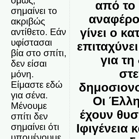
όμως,
από το
σημαίνει το
αναφέρο
ακριβώς
γίνει ο κ
αντίθετο. Εάν
υφίστασαι
επιταχύνει
βία στο σπίτι,
για τη
δεν είσαι
στε
μόνη.
Είμαστε εδώ
δημοσιονο
για σένα.
Οι Έλλη
Μένουμε
έχουν θυσ
σπίτι δεν
Ιφιγένεια 
σημαίνει ότι
υπομένουμε