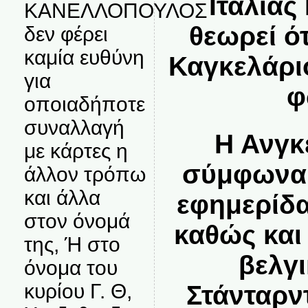
Ιταλίας
ΚΑΝΕΛΛΟΠΟΥΛΟΣ
θεωρεί ό
δεν φέρει
καμία ευθύνη
Καγκελάριο
για
φ
οποιαδήποτε
συναλλαγή
Η Ανγκ
με κάρτες η
σύμφωνα 
άλλον τρόπω
και άλλα
εφημερίδα
στον όνομά
καθώς και
της, Ή στο
βελγ
όνομα του
κυρίου Γ. Θ,
Στάνταρν