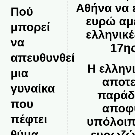
Αθήνα να 
Πού
ευρώ αμ
μπορεί
ελληνικέ
να
17ης
απευθυνθεί
Η ελλην
μια
αποτε
γυναίκα
παράδ
που
αποφυ
πέφτει
υπόλοιπ
θύμα
ευρωζώ