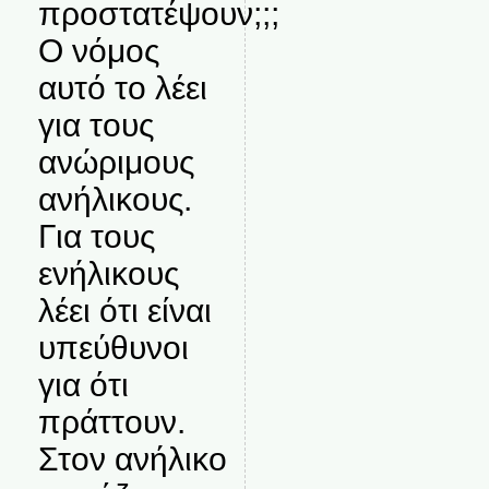
προστατέψουν;;;
Ο νόμος
αυτό το λέει
για τους
ανώριμους
ανήλικους.
Για τους
ενήλικους
λέει ότι είναι
υπεύθυνοι
για ότι
πράττουν.
Στον ανήλικο