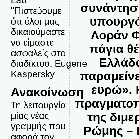
Lab
συνάντηση
"Πιστεύουμε
υπουργό
ότι όλοι μας
δικαιούμαστε
Λοράν Φ
να είμαστε
πάγια θέ
ασφαλείς στο
Ελλάδα
διαδίκτυο. Eugene
Kaspersky
παραμείνε
ευρώ». 
Ανακοίνωση
πραγματοπ
Τη λειτουργία
της διμ
μίας νέας
γραμμής που
Ρώμης – 
αφορά τον