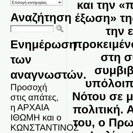
ΚΑΤΗΓΟΡΙΕΣ
και την «
ΘΕΜΑΤΩΝ
Αναζήτηση
έξωση» τη
την 
προκειμέν
Ενημέρωση
στη σ
των
συμβιβ
αναγνωστών.
υπόλοιπ
Προσοχή
Νότου σε μ
στις απάτες,
η ΑΡΧΑΙΑ
πολιτική.
ΙΘΩΜΗ και ο
του, ο Πρ
ΚΩΝΣΤΑΝΤΙΝΟΣ