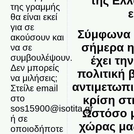
της Ελ
της γραμμής
θα είναι εκεί
για σε
Σύμφωνα μ
ακούσουν και
σήμερα η
να σε
συμβουλέψουν.
έχει τη
Δεν μπορείς
πολιτική 
να μιλήσεις;
αντιμετωπι
Στείλε email
στο
κρίση στ
sos15900@isotita.gr
Ωστόσο μ
ή σε
χώρας μα
οποιοδήποτε