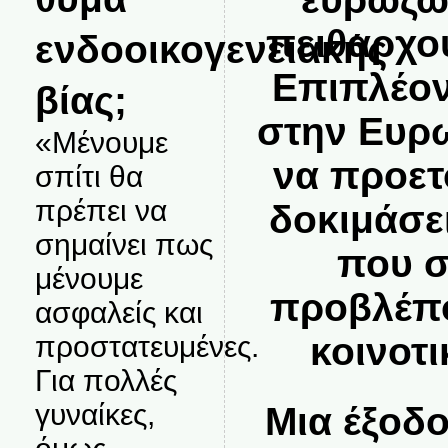
πειθαρχο
ενδοοικογενειακής
Επιπλέον
βίας;
στην Ευρ
«Μένουμε
να προετ
σπίτι θα
πρέπει να
δοκιμάσε
σημαίνει πως
που σ
μένουμε
προβλέπο
ασφαλείς και
προστατευμένες.
κοινοτ
Για πολλές
γυναίκες,
Μια έξοδ