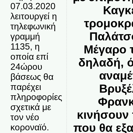
07.03.2020
Καγκ
λειτουργεί η
τρομοκρα
τηλεφωνική
Παλάτσο
γραμμή
1135, η
Μέγαρο 
οποία επί
δηλαδή, ό
24ώρου
αναμέ
βάσεως θα
παρέχει
Βρυξέ
πληροφορίες
Φρανκ
σχετικά με
κινήσουν 
τον νέο
που θα εξ
κοροναϊό.