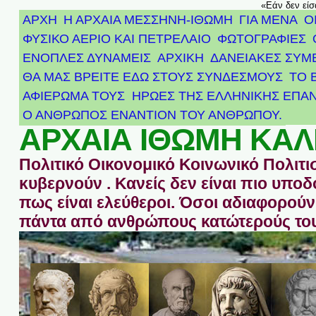
«Εάν δεν είσ
ΑΡΧΗ
Η ΑΡΧΑΙΑ ΜΕΣΣΗΝΗ-ΙΘΩΜΗ
ΓΙΑ ΜΕΝΑ
Ο
ΦΥΣΙΚΟ ΑΕΡΙΟ ΚΑΙ ΠΕΤΡΕΛΑΙΟ
ΦΩΤΟΓΡΑΦΙΕΣ
ΕΝΟΠΛΕΣ ΔΥΝΑΜΕΙΣ
ΑΡΧΙΚΉ
ΔΑΝΕΙΑΚΕΣ ΣΥΜ
ΘΑ ΜΑΣ ΒΡΕΙΤΕ ΕΔΩ ΣΤΟΥΣ ΣΥΝΔΕΣΜΟΥΣ
ΤΟ 
ΑΦΙΈΡΩΜΑ ΤΟΥΣ ΉΡΩΕΣ ΤΗΣ ΕΛΛΗΝΙΚΉΣ ΕΠΑΝ
Ο ΑΝΘΡΩΠΟΣ ΕΝΑΝΤΙΟΝ ΤΟΥ ΑΝΘΡΩΠΟΥ.
ΑΡΧΑΙΑ ΙΘΩΜΗ ΚΑΛ
Πολιτικό Οικονομικό Κοινωνικό Πολιτι
κυβερνούν . Κανείς δεν είναι πιο υπ
πως είναι ελεύθεροι. Όσοι αδιαφορούν 
πάντα από ανθρώπους κατώτερούς του