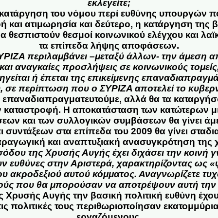
εκλεγείτε;
η κατάργηση του νόμου περί ευθύνης υπουργών πο
και ατιμωρησία και δεύτερο, η κατάργηση της β
να θεσπιστούν θεσμοί κοινωνικού ελέγχου και λα
τα επίπεδα λήψης αποφάσεων.
ΥΡΙΖΑ περιλαμβάνει –μεταξύ άλλων- την άμεση 
και αναγκαίες προσλήψεις σε κοινωνικούς τομείς
ηγείται ή έπεται της επικείμενης επαναδιαπραγ
, σε περίπτωση που ο ΣΥΡΙΖΑ αποτελεί το κυβερ
α επαναδιαπραγματευτούμε, αλλά θα τα καταργήσο
ν καταστροφή. Η αποκατάσταση των κατώτερων μ
εων και των συλλογικών συμβάσεων θα γίνει ά
 συντάξεων στα επίπεδα του 2009 θα γίνει σταδ
αραγωγική και αναπτυξιακή ανασυγκρότηση της 
σόδου της Χρυσής Αυγής έχει διχάσει την κοινή γν
ν ευθύνες στην Αριστερά, χαρακτηρίζοντας ως 
ου ακροδεξιού αυτού κόμματος. Αναγνωρίζετε τυ
ούς που θα μπορούσαν να αποτρέψουν αυτή την 
ης Χρυσής Αυγής την βασική πολιτική ευθύνη έχου
 τις πολιτικές τους περιθωριοποίησαν εκατομμύρια
εργαζόμενους.