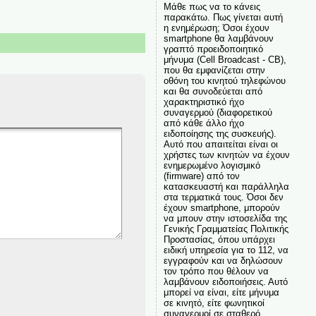
Μάθε πως να το κάνεις
παρακάτω. Πως γίνεται αυτή
η ενημέρωση; Όσοι έχουν
smartphone θα λαμβάνουν
γραπτό προειδοποιητικό
μήνυμα (Cell Broadcast - CB),
που θα εμφανίζεται στην
οθόνη του κινητού τηλεφώνου
και θα συνοδεύεται από
χαρακτηριστικό ήχο
συναγερμού (διαφορετικού
από κάθε άλλο ήχο
ειδοποίησης της συσκευής).
Αυτό που απαιτείται είναι οι
χρήστες των κινητών να έχουν
ενημερωμένο λογισμικό
(firmware) από τον
κατασκευαστή και παράλληλα
στα τερματικά τους. Όσοι δεν
έχουν smartphone, μπορούν
να μπουν στην ιστοσελίδα της
Γενικής Γραμματείας Πολιτικής
Προστασίας, όπου υπάρχει
ειδική υπηρεσία για το 112, να
εγγραφούν και να δηλώσουν
τον τρόπο που θέλουν να
λαμβάνουν ειδοποιήσεις. Αυτό
μπορεί να είναι, είτε μήνυμα
σε κινητό, είτε φωνητικοί
συναγερμοί σε σταθερό