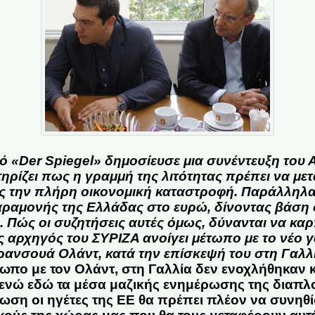
ό «Der Spiegel» δημοσίευσε μια συνέντευξη του 
ηρίζει πως η γραμμή της λιτότητας πρέπει να με
ς την πλήρη οικονομική καταστροφή. Παράλληλα,
αραμονής της Ελλάδας στο ευρώ, δίνοντας βάση σ
. Πώς οι συζητήσεις αυτές όμως, δύνανται να κα
ς αρχηγός του ΣΥΡΙΖΑ ανοίγει μέτωπο με το νέ
ανσουά Ολάντ, κατά την επίσκεψή του στη Γαλλ
τωπο με τον Ολάντ, στη Γαλλία δεν ενοχλήθηκαν
 ενώ εδώ τα μέσα μαζικής ενημέρωσης της διαπλ
τωση οι ηγέτες της ΕΕ θα πρέπει πλέον να συνηθί