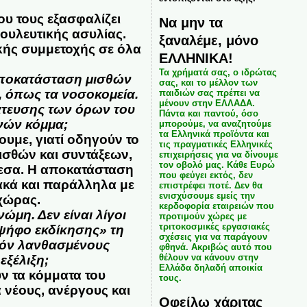
υ τους εξασφαλίζει
Να μην τα
ουλευτικής ασυλίας.
ξαναλέμε, μόνο
ϊκής συμμετοχής σε όλα
ΕΛΛΗΝΙΚΑ!
Τα χρήματά σας, ο ιδρώτας
αποκατάσταση μισθών
σας, και το μέλλον των
, όπως τα νοσοκομεία.
παιδιών σας πρέπει να
μένουν στην ΕΛΛΑΔΑ.
μάτευσης των όρων του
Πάντα και παντού, όσο
νών κόμμα;
μπορούμε, να αναζητούμε
τα Ελληνικά προϊόντα και
υμε, γιατί οδηγούν το
τις πραγματικές Ελληνικές
ισθών και συντάξεων,
επιχειρήσεις για να δίνουμε
τον οβολό μας. Κάθε Ευρώ
μεσα. Η αποκατάσταση
που φεύγει εκτός, δεν
ιακά και παράλληλα με
επιστρέφει ποτέ. Δεν θα
ενισχύσουμε εμείς την
χώρας.
κερδοφορία εταιρειών που
ώμη. Δεν είναι λίγοι
προτιμούν χώρες με
τριτοκοσμικές εργασιακές
«ψήφο εκδίκησης» τη
σχέσεις για να παράγουν
χόν λανθασμένους
φθηνά. Ακριβώς αυτό που
θέλουν να κάνουν στην
εξέλιξη;
Ελλάδα δηλαδή αποικία
ν τα κόμματα του
τους.
 νέους, ανέργους και
Οφείλω χάριτας