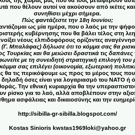
κούς της χώρας μας που θα τους μεταφέρουν αυτά
αυτά που θέλουν αυτοί να ακούσουν από ικέτες και
συνηθίσει μέχρι σήμερα.
Πώς φαντάζεστε την 18η Ιουνίου;
αντάζομαι ως μία ημέρα, που ο λαός με την ψήφο
αριστερής κυβέρνησης που θα βάλει τέλος στη λε
ανοίξει νέους ελπιδοφόρους ορίζοντες αναγέννησ
.
(Γ. Μπαλάφας) δήλωσε ότι
το κόμμα σας θα ρισκά
ος Τουρκίας και θα μειώσει δραστικά τις δαπάνες 
ωνείτε με τη συνειδητή στρατηγική επιλογή του 
κόμμα σας επιλέγει (οικονομία, εξωτερική πολιτικ
ς θα τις περικόψουμε ως προς το μέρος τους που
 δηλαδή όσες είναι για λογαριασμό του ΝΑΤΟ ή ό
θοράς. Την εθνική κυριαρχία θα την υπερασπιστού
ουν ρίσκο για το λαό, αλλά αποβλέπουν στην αξιο
σθημα ασφάλειας και δικαιοσύνης και την ευημερί
http://sibilla-gr-sibilla.blogspot.com/
Kostas Sinioris kwstas1969loki@yahoo.gr