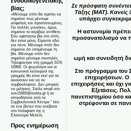
ενδοοικογενειακής
Σε πρόσφατη συνέντε
βίας;
Τάξης (ΜΑΤ). Κανείς
«Μένουμε σπίτι θα πρέπει να
υπάρχει συγκεκριμ
σημαίνει πως μένουμε
ασφαλείς και προστατευμένες.
Για πολλές γυναίκες, όμως,
Η αστυνομία πρέπει
σημαίνει το ακριβώς αντίθετο.
Εάν υφίστασαι βία στο σπίτι,
προσανατολισμό να πρ
δεν είσαι μόνη. Είμαστε εδώ
για σένα. Μένουμε σπίτι δεν
σημαίνει ότι υπομένουμε τη
βία. Μένουμε σπίτι δεν
ωμή και συνειδητή δια
σημαίνει μένουμε σιωπηλές.
Τηλεφώνησε στη γραμμή SOS
15900. Οι ψυχολόγοι και οι
Στο πρόγραμμα του Σ
κοινωνικοί λειτουργοί της
γραμμής θα είναι εκεί για σε
επιχειρήσεων. Ο 
ακούσουν και να σε
επιχειρήσεις και όχι 
συμβουλέψουν. Δεν μπορείς
να μιλήσεις; Στείλε email στο
Εξετάσεις. Πο
sos15900@isotita.gr ή σε
πανεπιστημίου όσο και
οποιοδήποτε από τα
Συμβουλευτικά Κέντρα ” λέει
στρέφονται σε πανε
σε ένα βίντεο που ανέβασε
στο Instagram της η
Ελεονώρα Μελέτη.
Προς ενημέρωση