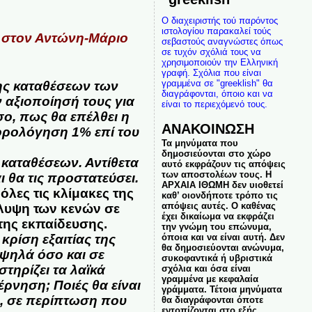
Ο διαχειριστής τού παρόντος
ιστολογίου παρακαλεί τούς
 στον
Αντώνη-Μάριο
σεβαστούς αναγνώστες όπως
σε τυχόν σχόλιά τους να
χρησιμοποιούν την Ελληνική
γραφή. Σχόλια που είναι
γραμμένα σε "greeklish" θα
ης καταθέσεων των
διαγράφονται, όποιο και να
 αξιοποίησή τους για
είναι το περιεχόμενό τους.
ο, πως θα επέλθει η
ΑΝΑΚΟΙΝΩΣΗ
ορολόγηση 1% επί του
Τα μηνύματα που
δημοσιεύονται στο χώρο
 καταθέσεων. Αντίθετα
αυτό εκφράζουν τις απόψεις
των αποστολέων τους. Η
ι θα τις προστατεύσει.
ΑΡΧΑΙΑ ΙΘΩΜΗ δεν υιοθετεί
λες τις κλίμακες της
καθ’ οιονδήποτε τρόπο τις
απόψεις αυτές. Ο καθένας
λυψη των κενών σε
έχει δικαίωμα να εκφράζει
της εκπαίδευσης.
την γνώμη του επώνυμα,
όποια και να είναι αυτή. Δεν
κρίση εξαιτίας της
θα δημοσιεύονται ανώνυμα,
υψηλά όσο και σε
συκοφαντικά ή υβριστικά
τηρίζει τα λαϊκά
σχόλια και όσα είναι
γραμμένα με κεφαλαία
ρνηση; Ποιές θα είναι
γράμματα. Τέτοια μηνύματα
ς, σε περίπτωση που
θα διαγράφονται όποτε
εντοπίζονται στο εξής.