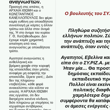
αναγνωστών.
Προσοχή στις απάτες, η
ΑΡΧΑΙΑ ΙΘΩΜΗ και ο
Ο βουλευτής του ΣΥ.
ΚΩΝΣΤΑΝΤΙΝΟΣ
ΚΑΝΕΛΛΟΠΟΥΛΟΣ δεν φέρει
καμία ευθύνη για οποιαδήποτε
συναλλαγή με κάρτες η άλλον
τρόπω και άλλα στον όνομά
Πληθώρα συζητήσε
της, Ή στο όνομα του κυρίου
ελλήνων πολιτών. Σύ
Γ. Θ, Χατζηθεοδωρου. Δεν
έχουμε καμία χρηματική
την ανάπτυξη και τ
απαίτηση από τους
ανάπτυξη, όταν εντό
αναγνώστες με οποιοδήποτε
τρόπο.
Αγαπητoί, Εβελίνα κα
Αγαπητοί αναγνώστες η
ανθελληνική και
είπα ότι ο ΣΥ.ΡΙΖ.Α. 
βρόμικη google στην κορυφή
Ήταν μία…
Θα προσπ
της ιστοσελίδας όταν μπείτε,
δημόσιας εκπαίδε
αναφέρει μη ασφαλής την
ιστοσελίδα, ξέρετε γιατί;;; Διότι
εκπαιδευτικό πρ
δεν της πληρώνω
Πολλοί είναι εκεί
νταβατζιλίκι, κάθε φορά
ανακαλύπτει νέα κόλπα να
πολιτικής διαφθ
απειλή. Η ΑΡΧΑΙΑ ΙΘΩΜΗ
χαμηλότερα δημό
σας εγγυάται, ότι δεν
διατρέχετε κανένα κίνδυνο,
συμφέροντα θα κατάφε
διότι πληρώνω με στερήσεις το
οι άμεσες ενέργειέ
ισχυρότερο αντιβάριους
της Eugene Kaspersky, όπως