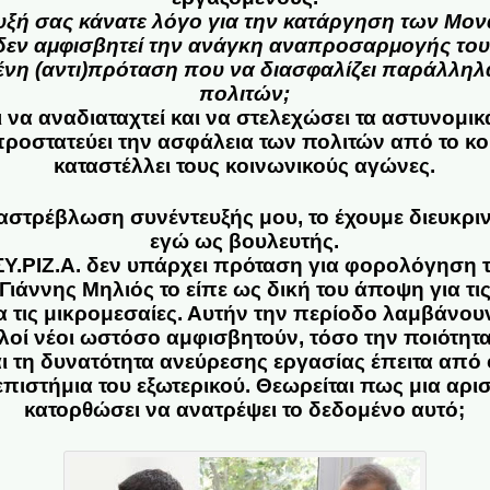
υξή σας κάνατε λόγο για την κατάργηση των Μ
 δεν αμφισβητεί την ανάγκη αναπροσαρμογής το
ένη (αντι)πρόταση που να διασφαλίζει παράλληλ
πολιτών;
 να αναδιαταχτεί και να στελεχώσει τα αστυνομικ
οστατεύει την ασφάλεια των πολιτών από το κοι
καταστέλλει τους κοινωνικούς αγώνες.
στρέβλωση συνέντευξής μου, το έχουμε διευκριν
εγώ ως βουλευτής.
Υ.ΡΙΖ.Α. δεν υπάρχει πρόταση για φορολόγηση τ
Γιάννης Μηλιός το είπε ως δική του άποψη για τι
για τις μικρομεσαίες. Αυτήν την περίοδο λαμβάνο
λλοί νέοι ωστόσο αμφισβητούν, τόσο την ποιότητα
 τη δυνατότητα ανεύρεσης εργασίας έπειτα από φ
πιστήμια του εξωτερικού. Θεωρείται πως μια αρ
κατορθώσει να ανατρέψει το δεδομένο αυτό;