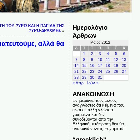
ΤΗ ΤΟΥ ?ΥΡΩ ΚΑΙ Η ΠΑΓΙΔΑ ΤΗΣ
Ημερολόγιο
?ΥΡΩ·ΔΡΑΧΜΗΣ
»
Άρθρων
ατευτούμε, αλλά θα
Μάιος 2012
Δ
Τ
Τ
Π
Π
Σ
Κ
1
2
3
4
5
6
7
8
9
10
11
12
13
14
15
16
17
18
19
20
21
22
23
24
25
26
27
28
29
30
31
« Απρ
Ιούν »
ΑΝΑΚΟΙΝΩΣΗ
Ενημερώνω τους φίλους
αναγνώστες ότι κείμενα που
είναι σε άλλη γλώσσα
γραμμένα και δεν
συνοδεύονται από την
Ελληνική μετάφραση δεν θα
ανακοινώνονται, Ευχαριστώ!
“greeklish”