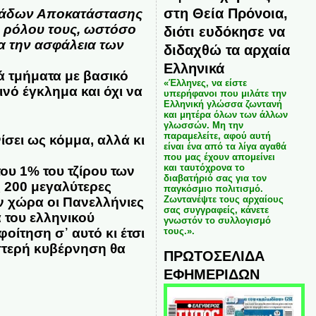
στη Θεία Πρόνοια,
ονάδων Αποκατάστασης
υ ρόλου τους, ωστόσο
διότι ευδόκησε να
α την ασφάλεια των
διδαχθώ τα αρχαία
Ελληνικά
ά τμήματα με βασικό
«Έλληνες, να είστε
νό έγκλημα και όχι να
υπερήφανοι που μιλάτε την
Ελληνική γλώσσα ζωντανή
και μητέρα όλων των άλλων
γλωσσών. Μη την
παραμελείτε, αφού αυτή
ίσει ως κόμμα, αλλά κι
είναι ένα από τα λίγα αγαθά
που μας έχουν απομείνει
και ταυτόχρονα το
ου 1% του τζίρου των
διαβατήριό σας για τον
ς 200 μεγαλύτερες
παγκόσμιο πολιτισμό.
Ζωντανέψτε τους αρχαίους
υν χώρα οι Πανελλήνιες
σας συγγραφείς, κάνετε
 του ελληνικού
γνωστόν το συλλογισμό
τους.».
οίτηση σ᾽ αυτό κι έτσι
ιστερή κυβέρνηση θα
ΠΡΩΤΟΣΕΛΙΔΑ
ΕΦΗΜΕΡΙΔΩΝ