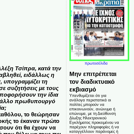
πρωτοσέλιδα
Αλέξη Τσίπρα, κατά την
Μην επιτρέπεται
ταβληθεί, ειδάλλως η
τον διαδικτυακό
 υπογραμμίζει τη
ε συζητήσεις με τους
εκβιασμό
ρποφορήσουν την ίδια
Υπενθυμίζεται ότι για
ανάλογα περιστατικά οι
ο γάλλο πρωθυπουργό
πολίτες μπορούν να
ία;
επικοινωνούν, ανώνυμα ή
 καθόλου, το θεώρησαν
επώνυμα, με τη Διεύθυνση
Δίωξης Ηλεκτρονικού
οκής το έκαναν πρώτο
Εγκλήματος προκειμένου να
σουν ότι θα έχουν να
παρέχουν πληροφορίες ή να
καταγγέλλουν παράνομες ή