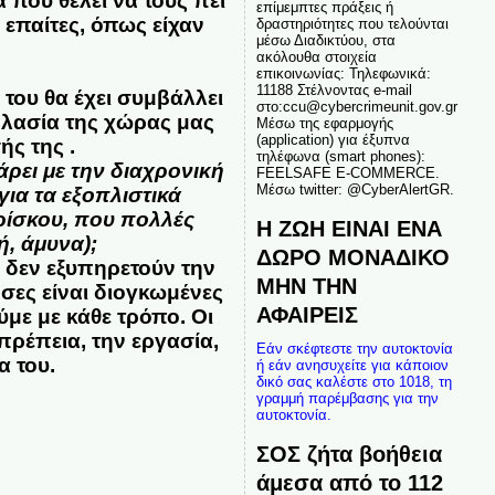
 που θέλει να τους πει
επίμεμπτες πράξεις ή
 επαίτες, όπως είχαν
δραστηριότητες που τελούνται
μέσω Διαδικτύου, στα
ακόλουθα στοιχεία
επικοινωνίας: Τηλεφωνικά:
11188 Στέλνοντας e-mail
 του θα έχει συμβάλλει
στο:ccu@cybercrimeunit.gov.gr
ηλασία της χώρας μας
Μέσω της εφαρμογής
(application) για έξυπνα
ής της .
τηλέφωνα (smart phones):
ρει με την διαχρονική
FEELSAFE E-COMMERCE.
Μέσω twitter: @CyberAlertGR.
για τα εξοπλιστικά
ρίσκου, που πολλές
Η ΖΩΗ ΕΙΝΑΙ ΕΝΑ
ή, άμυνα);
ΔΩΡΟ ΜΟΝΑΔΙΚΟ
 δεν εξυπηρετούν την
ΜΗΝ ΤΗΝ
σες είναι διογκωμένες
ΑΦΑΙΡΕΙΣ
με με κάθε τρόπο. Οι
πρέπεια, την εργασία,
Εάν σκέφτεστε την αυτοκτονία
α του.
ή εάν ανησυχείτε για κάποιον
δικό σας καλέστε στο 1018, τη
γραμμή παρέμβασης για την
αυτοκτονία.
ΣΟΣ ζήτα βοήθεια
άμεσα από το 112