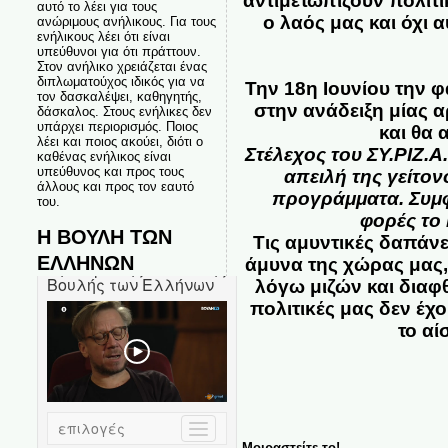
αντιμετωπίζουν πολιτι
αυτό το λέει για τους
ο λαός μας και όχι 
ανώριμους ανήλικους. Για τους
ενήλικους λέει ότι είναι
υπεύθυνοι για ότι πράττουν.
Στον ανήλικο χρειάζεται ένας
διπλωματούχος ιδικός για να
Την 18η Ιουνίου την φ
τον δασκαλέψει, καθηγητής,
στην ανάδειξη μίας 
δάσκαλος. Στους ενήλικες δεν
υπάρχει περιορισμός. Ποιος
και θα 
λέει και ποιος ακούει, διότι ο
Στέλεχος του ΣΥ.ΡΙΖ.Α
καθένας ενήλικος είναι
υπεύθυνος και προς τους
απειλή της γείτον
άλλους και προς τον εαυτό
προγράμματα. Συμφ
του.
φορές το 
Η ΒΟΥΛΗ ΤΩΝ
Τις αμυντικές δαπάνε
ΕΛΛΗΝΩΝ
άμυνα της χώρας μας,
λόγω μιζών και διαφ
πολιτικές μας δεν έχ
το αί
Μοιραστείτε το!