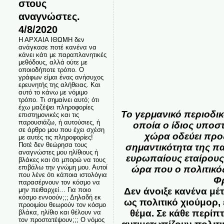
στους
αναγνώστες.
4/8/2020
Η ΑΡΧΑΙΑ ΙΘΩΜΗ δεν
ανάγκασε ποτέ κανένα να
κάνει κάτι με παραπλανητικές
μεθόδους, αλλά ούτε με
οποιοδήποτε τρόπο. Ο
γράφων είμαι ένας ανήσυχος
ερευνητής της αλήθειας. Και
αυτό το κάνω με νόμιμο
τρόπο. Τι σημαίνει αυτό; ότι
έχω μαζέψει πληροφορίες
Το γερμανικό περιοδικ
επιστημονικές και τις
παρουσιάζω, ή αυτούσιες, ή
οποία ο ίδιος υποστ
σε άρθρο μου που έχει σχέση
χώρα οδεύει προ
με αυτές τις πληροφορίες!
Ποτέ δεν θεώρησα τους
σημαντικότητα της π
αναγνώστες μου ηλίθιους ή
ευρωπαίους εταίρους
βλάκες και ότι μπορώ να τους
επιβάλω την γνώμη μου. Αυτοί
ώρα που ο πολιτικό
που λένε ότι κάποια ιστολόγια
Φρ
παρασέρνουν τον κόσμο να
Δεν άνοιξε κανένα μέ
μην πειθαρχεί… Για ποιο
κόσμο εννοούν;;; Δηλαδή εκ
ως πολιτικό χιούμορ,
προοιμίου θεωρούν τον κόσμο
θέμα. Σε κάθε περίπ
βλάκα, ηλίθιο και θέλουν να
τον προστατέψουν;;; Ο νόμος