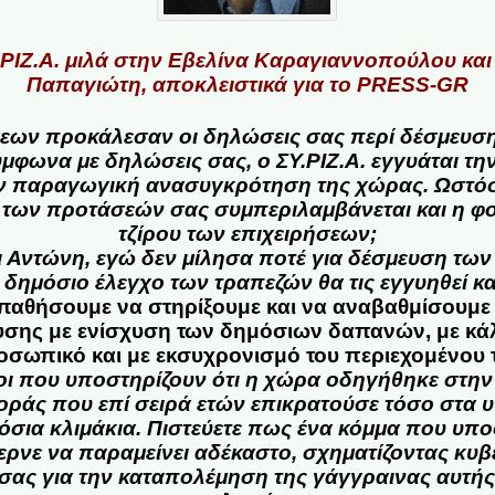
ΡΙΖ.Α. μιλά στην
Εβελίνα Καραγιαννοπούλου
και
Παπαγιώτη
, αποκλειστικά για το
PRESS-GR
ων προκάλεσαν οι δηλώσεις σας περί δέσμευσ
μφωνα με δηλώσεις σας, o ΣΥ.ΡΙΖ.Α. εγγυάται την
ην παραγωγική ανασυγκρότηση της χώρας. Ωστόσ
ς των προτάσεών σας συμπεριλαμβάνεται και η φ
τζίρου των επιχειρήσεων;
ι Αντώνη, εγώ δεν μίλησα ποτέ για δέσμευση των
με δημόσιο έλεγχο των τραπεζών θα τις εγγυηθεί κα
αθήσουμε να στηρίξουμε και να αναβαθμίσουμε ό
υσης με ενίσχυση των δημόσιων δαπανών, με κά
οσωπικό και με εκσυχρονισμό του περιεχομένου 
νοι που υποστηρίζουν ότι η χώρα οδηγήθηκε στην 
οράς που επί σειρά ετών επικρατούσε τόσο στα 
σια κλιμάκια. Πιστεύετε πως ένα κόμμα που υποσ
ρνε να παραμείνει αδέκαστο, σχηματίζοντας κυβέ
ς σας για την καταπολέμηση της γάγγραινας αυτή