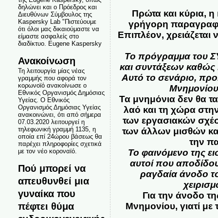
δηλώνει και ο Πρόεδρος και
Πρώτα και κύρια, 
Διευθύνων Σύμβουλος της
Kaspersky Lab "Πιστεύουμε
γρήγορη παραγραφή 
ότι όλοι μας δικαιούμαστε να
Επιπλέον, χρειάζεται 
είμαστε ασφαλείς στο
διαδίκτυο. Eugene Kaspersky
Το πρόγραμμα του Σ
Ανακοίνωση
και συντάξεων καθώς 
Τη λειτουργία μίας νέας
Αυτό το σενάριο, προ
γραμμής που αφορά τον
κορωνοϊό ανακοίνωσε ο
Μνημονίου
Εθνικός Οργανισμός Δημόσιας
Τα μνημόνια δεν θα τ
Υγείας. Ο Εθνικός
Οργανισμός Δημόσιας Υγείας
λαό και τη χώρα στη
ανακοινώνει, ότι από σήμερα
των εργασιακών σχέσ
07.03.2020 λειτουργεί η
τηλεφωνική γραμμή 1135, η
των άλλων μισθών και
οποία επί 24ώρου βάσεως θα
την π
παρέχει πληροφορίες σχετικά
με τον νέο κοροναϊό.
Το φαινόμενο της ει
αυτοί που αποδίδου
Πού μπορεί να
ραγδαία άνοδο τ
απευθυνθεί μια
χειρισμ
γυναίκα που
Για την άνοδο τ
πέφτει θύμα
Μνημονίου, γιατί με