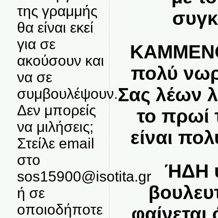
της γραμμής
συγκ
θα είναι εκεί
για σε
ΚΑΜΜΕΝΟ
ακούσουν και
πολύ νωρ
να σε
Σας λέων λ
συμβουλέψουν.
Δεν μπορείς
το πρωί 
να μιλήσεις;
είναι πολ
Στείλε email
στο
ΉΔΗ 
sos15900@isotita.gr
βουλευτ
ή σε
οποιοδήποτε
φαίνεται 