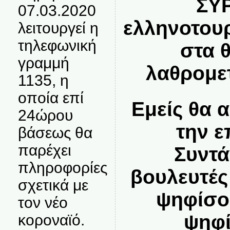
ΣΥΡ
07.03.2020
ελληνοτου
λειτουργεί η
τηλεφωνική
στα 
γραμμή
λαθρομε
1135, η
οποία επί
Εμείς θα 
24ώρου
την ε
βάσεως θα
παρέχει
Συντά
πληροφορίες
βουλευτές
σχετικά με
ψηφίσο
τον νέο
ψηφί
κοροναϊό.