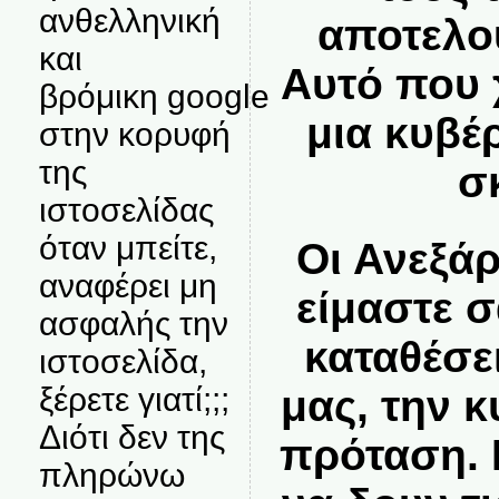
ανθελληνική
αποτελο
και
Αυτό που χ
βρόμικη google
μια κυβέ
στην κορυφή
της
σ
ιστοσελίδας
όταν μπείτε,
Οι Ανεξά
αναφέρει μη
είμαστε 
ασφαλής την
καταθέσε
ιστοσελίδα,
ξέρετε γιατί;;;
μας, την 
Διότι δεν της
πρόταση. 
πληρώνω