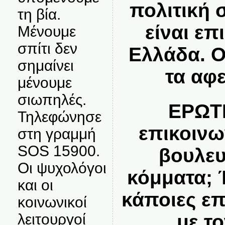
πολιτική 
τη βία.
είναι επ
Μένουμε
σπίτι δεν
Ελλάδα. Ο
σημαίνει
τα αφε
μένουμε
σιωπηλές.
ΕΡΩΤ
Τηλεφώνησε
επικοινω
στη γραμμή
SOS 15900.
βουλευ
Οι ψυχολόγοι
κόμματα; 
και οι
κάποιες επ
κοινωνικοί
με τ
λειτουργοί