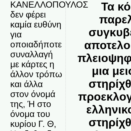
ΚΑΝΕΛΛΟΠΟΥΛΟΣ
Τα κ
δεν φέρει
παρελ
καμία ευθύνη
συγκυβ
για
αποτελο
οποιαδήποτε
συναλλαγή
πλειοψηφ
με κάρτες η
μια με
άλλον τρόπω
στηρίχ
και άλλα
στον όνομά
προεκλογ
της, Ή στο
ελληνικ
όνομα του
στηρίχ
κυρίου Γ. Θ,