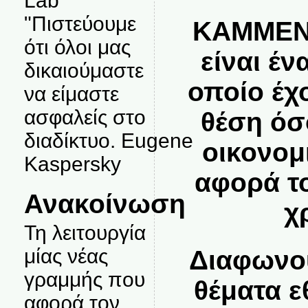
Lab
"Πιστεύουμε
ΚΑΜΜΕΝ
ότι όλοι μας
είναι έν
δικαιούμαστε
οποίο έχ
να είμαστε
ασφαλείς στο
θέση όσ
διαδίκτυο. Eugene
οικονομι
Kaspersky
αφορά τ
Ανακοίνωση
χ
Τη λειτουργία
μίας νέας
Διαφωνού
γραμμής που
θέματα ε
αφορά τον