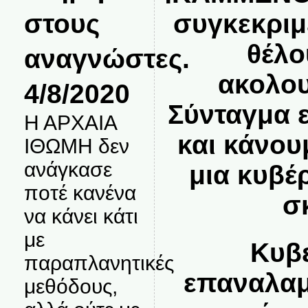
στους
συγκεκριμ
θέλο
αναγνώστες.
ακολου
4/8/2020
Σύνταγμα 
Η ΑΡΧΑΙΑ
και κάνου
ΙΘΩΜΗ δεν
ανάγκασε
μια κυβέ
ποτέ κανένα
σ
να κάνει κάτι
με
Κυβε
παραπλανητικές
επαναλαμ
μεθόδους,