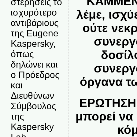
ΚΑΜΜΕΝΟ
στερήσεις το
ισχυρότερο
λέμε, ισχύ
αντιβάριους
ούτε νεκρ
της Eugene
συνεργ
Kaspersky,
δοσίλ
όπως
δηλώνει και
συνεργ
ο Πρόεδρος
όργανα τ
και
Διευθύνων
ΕΡΩΤΗΣΗ:
Σύμβουλος
μπορεί να
της
Kaspersky
κόμ