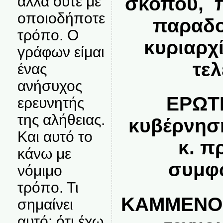
αλλά ούτε με
σκοπού, π
οποιοδήποτε
παραδο
τρόπο. Ο
κυριαρχ
γράφων είμαι
τε
ένας
ανήσυχος
ΕΡΩΤΗ
ερευνητής
της αλήθειας.
κυβέρνησ
Και αυτό το
κ. π
κάνω με
συμφ
νόμιμο
τρόπο. Τι
ΚΑΜΜΕΝΟΣ
σημαίνει
αυτό; ότι έχω