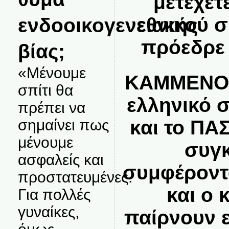
μετέχετ
εθνικού 
ενδοοικογενειακής
πρόεδρε 
βίας;
«Μένουμε
ΚΑΜΜΕΝΟΣ:
σπίτι θα
ελληνικό 
πρέπει να
και το ΠΑ
σημαίνει πως
μένουμε
συγκ
ασφαλείς και
συμφέροντ
προστατευμένες.
και ο 
Για πολλές
γυναίκες,
παίρνουν 