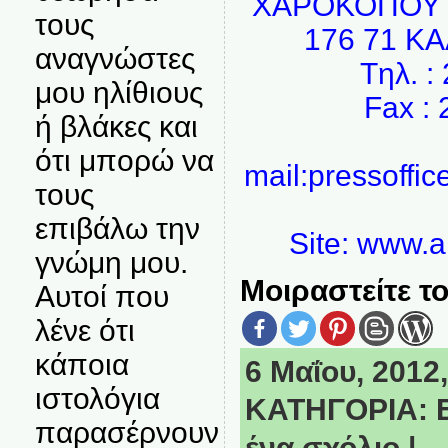
ΧΑΡΟΚΟΠΟΥ 2
τους
176 71 Κ
αναγνώστες
Tηλ. :
μου ηλίθιους
Fax :
ή βλάκες και
ότι μπορώ να
mail:pressoffic
τους
επιβάλω την
Site: www.an
γνώμη μου.
Μοιραστείτε το
Αυτοί που
λένε ότι
κάποια
6 Μαΐου, 2012,
ιστολόγια
ΚΑΤΗΓΟΡΙΑ:
παρασέρνουν
ένα σχόλιο
|