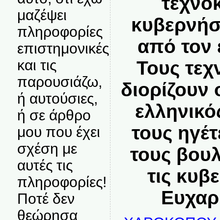
τεχνο
μαζέψει
κυβερνήσ
πληροφορίες
από τον 
επιστημονικές
και τις
Τους τεχ
παρουσιάζω,
διορίζουν 
ή αυτούσιες,
ελληνικό
ή σε άρθρο
τους ηγέτ
μου που έχει
σχέση με
τους βουλ
αυτές τις
τις κυβ
πληροφορίες!
Ευχαρ
Ποτέ δεν
θεώρησα