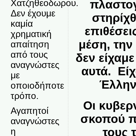
πλαστογ
Χατζηθεοδωρου.
Δεν έχουμε
στηρίχ
καμία
επιθέσει
χρηματική
μέση, την
απαίτηση
από τους
δεν είχαμε
αναγνώστες
αυτά. Εί
με
Έλλην
οποιοδήποτε
τρόπο.
Οι κυβερ
Αγαπητοί
σκοπού π
αναγνώστες
τους 
η