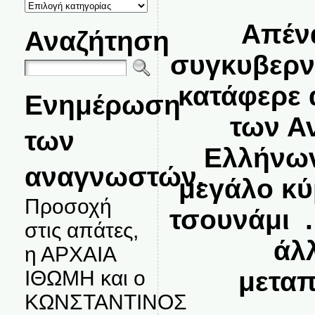
ΚΑΤΗΓΟΡΙΕΣ
ΘΕΜΑΤΩΝ
Απέν
Αναζήτηση
συγκυβερν
κατάφερε 
Ενημέρωση
των Α
των
Ελλήνων
αναγνωστών.
μεγάλο κύ
Προσοχή
τσουνάμι .
στις απάτες,
άλ
η ΑΡΧΑΙΑ
ΙΘΩΜΗ και ο
μεταπ
ΚΩΝΣΤΑΝΤΙΝΟΣ