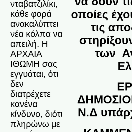
να δουν τι
νταβατζιλίκι,
οποίες έχο
κάθε φορά
ανακαλύπτει
τις απ
νέα κόλπα να
στηρίξου
απειλή. Η
των Α
ΑΡΧΑΙΑ
ΙΘΩΜΗ σας
Ελ
εγγυάται, ότι
δεν
Ε
διατρέχετε
ΔΗΜΟΣΙΟ
κανένα
Ν.Δ υπάρ
κίνδυνο, διότι
πληρώνω με