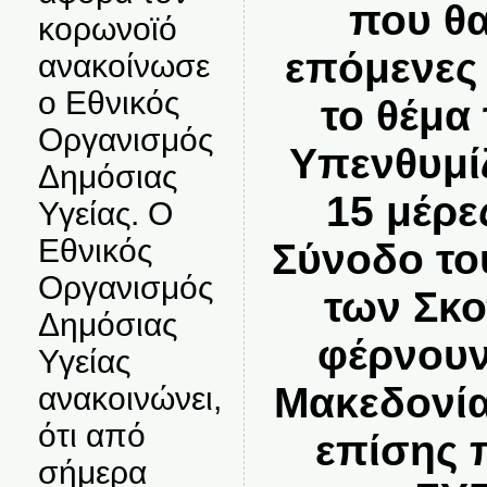
που θα
κορωνοϊό
επόμενες
ανακοίνωσε
ο Εθνικός
το θέμα
Οργανισμός
Υπενθυμί
Δημόσιας
15 μέρε
Υγείας. Ο
Εθνικός
Σύνοδο το
Οργανισμός
των Σκο
Δημόσιας
φέρνουν
Υγείας
Μακεδονία
ανακοινώνει,
ότι από
επίσης 
σήμερα