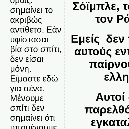
όμως,
Σόϊμπλε, 
σημαίνει το
τον Ρ
ακριβώς
αντίθετο. Εάν
Εμείς δεν
υφίστασαι
βία στο σπίτι,
αυτούς εν
δεν είσαι
παίρνο
μόνη.
ελλη
Είμαστε εδώ
για σένα.
Αυτοί
Μένουμε
σπίτι δεν
παρελθό
σημαίνει ότι
εγκατα
υπομένουμε