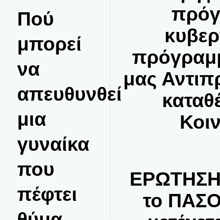
πρόγ
Πού
κυβερ
μπορεί
πρόγραμμ
να
μας Αντιπ
απευθυνθεί
καταθ
μια
Κοι
γυναίκα
που
ΕΡΩΤΗΣΗ:
πέφτει
το ΠΑΣΟ
θύμα