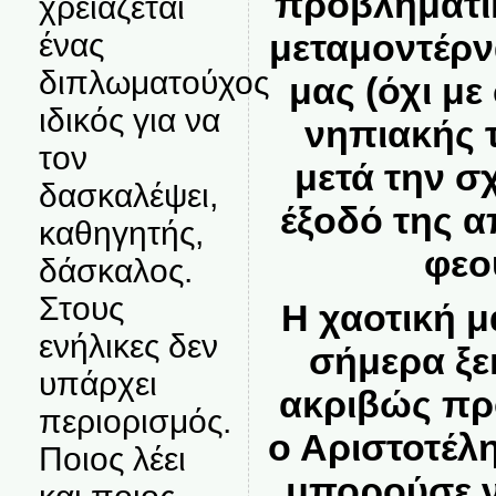
προβληματι
χρειάζεται
μεταμοντέρν
ένας
διπλωματούχος
μας (όχι με
ιδικός για να
νηπιακής 
τον
μετά την σ
δασκαλέψει,
έξοδό της α
καθηγητής,
φεο
δάσκαλος.
Στους
Η χαοτική 
ενήλικες δεν
σήμερα ξεκ
υπάρχει
ακριβώς πρ
περιορισμός.
ο Αριστοτέλη
Ποιος λέει
μπορούσε ν