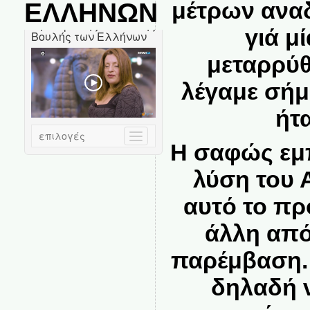
μέτρων ανα
ΕΛΛΗΝΩΝ
γιά μ
μεταρρύθ
λέγαμε σήμε
ήτ
Η σαφώς εμπ
λύση του 
αυτό το πρ
άλλη από
παρέμβαση.
δηλαδή ν