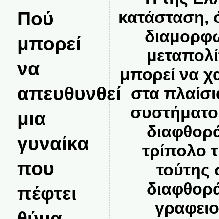
κατάσταση, 
Πού
διαμορφώ
μπορεί
μεταπολί
να
μπορεί να χ
απευθυνθεί
στα πλαίσι
συστήματο
μια
διαφθορά
γυναίκα
τρίπολο τ
που
τούτης 
διαφθορά
πέφτει
γραφειο
θύμα