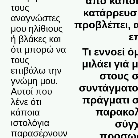
από κάποι
τους
κατάρρευση
αναγνώστες
προβλέπει, 
μου ηλίθιους
ε
ή βλάκες και
ότι μπορώ να
Τι εννοεί 
τους
μιλάει γιά 
επιβάλω την
στους σ
γνώμη μου.
συντάγματο
Αυτοί που
πράγματι 
λένε ότι
παρακολ
κάποια
ιστολόγια
σύγ
παρασέρνουν
προσωρ