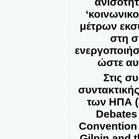
ανισότη
‘κοινωνικ
μέτρων εκσ
στη σ
ενεργοποιήσ
ώστε αυ
Στις σ
συντακτική
των ΗΠΑ (
Debates 
Convention 
Gilpin and t