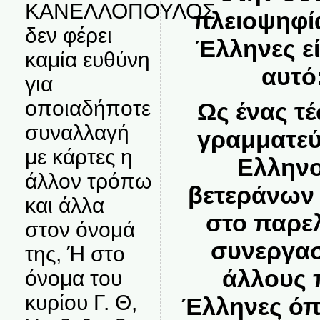
ΚΑΝΕΛΛΟΠΟΥΛΟΣ
πλειοψηφία
δεν φέρει
Έλληνες εί
καμία ευθύνη
αυτό
για
οποιαδήποτε
Ως ένας τέ
συναλλαγή
γραμματεύ
με κάρτες η
Ελλην
άλλον τρόπω
βετεράνων 
και άλλα
στο παρελ
στον όνομά
συνεργασ
της, Ή στο
άλλους 
όνομα του
κυρίου Γ. Θ,
Έλληνες όπω