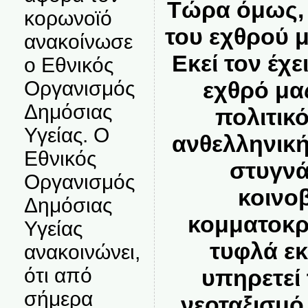
Τώρα όμως, 
κορωνοϊό
του εχθρού μ
ανακοίνωσε
Εκεί τον έχε
ο Εθνικός
εχθρό μα
Οργανισμός
Δημόσιας
πολιτικ
Υγείας. Ο
ανθελληνική
Εθνικός
στυγνά
Οργανισμός
κοινο
Δημόσιας
κομματοκρ
Υγείας
τυφλά ε
ανακοινώνει,
ότι από
υπηρετεί 
σήμερα
νεοταξισμό