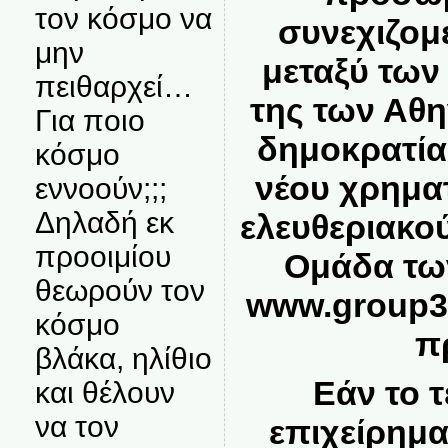
τον κόσμο να
συνεχιζομ
μην
μεταξύ των
πειθαρχεί…
της των Αθη
Για ποιο
δημοκρατίας
κόσμο
νέου χρημα
εννοούν;;;
Δηλαδή εκ
ελευθεριακο
προοιμίου
Ομάδα των
θεωρούν τον
www.group3
κόσμο
π
βλάκα, ηλίθιο
Εάν το τ
και θέλουν
να τον
επιχείρημα