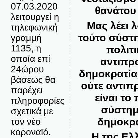
07.03.2020
θανάτου
λειτουργεί η
Μας λέει 
τηλεφωνική
τούτο σύστη
γραμμή
1135, η
πολιτ
οποία επί
αντιπρ
24ώρου
δημοκρατία
βάσεως θα
ούτε αντιπ
παρέχει
είναι το
πληροφορίες
σύστημ
σχετικά με
δημοκρα
τον νέο
κοροναϊό.
Η της Ελ