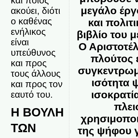
και ποιος
μεγάλο έργ
ακούει, διότι
ο καθένας
και πολιτ
ενήλικος
βιβλίο του με
είναι
Ο Αριστοτέλ
υπεύθυνος
πλούτος ε
και προς
συγκεντρωμ
τους άλλους
ισότητα 
και προς τον
ισοκρατία
εαυτό του.
πλει
Η ΒΟΥΛΗ
χρησιμοποι
ΤΩΝ
της ψήφου γ