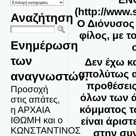
ΚΑΤΗΓΟΡΙΕΣ
ΘΕΜΑΤΩΝ
(
http://www
Αναζήτηση
Ο Διόνυσος 
φίλος, με τ
Ενημέρωση
των
Δεν έχω κ
απολύτως α
αναγνωστών.
προθέσεις
Προσοχή
όλων των 
στις απάτες,
κόμματος 
η ΑΡΧΑΙΑ
ΙΘΩΜΗ και ο
είναι άριστ
ΚΩΝΣΤΑΝΤΙΝΟΣ
στην συν