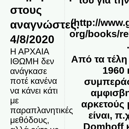
στους
(
http://www
αναγνώστες.
org/books/re
4/8/2020
Η ΑΡΧΑΙΑ
Από τα τέλη
ΙΘΩΜΗ δεν
1960 
ανάγκασε
συμπεράσ
ποτέ κανένα
να κάνει κάτι
αμφισβ
με
αρκετούς 
παραπλανητικές
είναι, π.
μεθόδους,
Domhoff κ