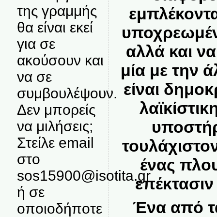
της γραμμής
εμπλέκονται
θα είναι εκεί
υποχρεωμέν
για σε
αλλά και να
ακούσουν και
μία με την 
να σε
είναι δημοκ
συμβουλέψουν.
λαϊκίστικ
Δεν μπορείς
υποστήρι
να μιλήσεις;
Στείλε email
τουλάχιστον
στο
ένας πλου
sos15900@isotita.gr
επέκτασιν 
ή σε
Ένα από τ
οποιοδήποτε