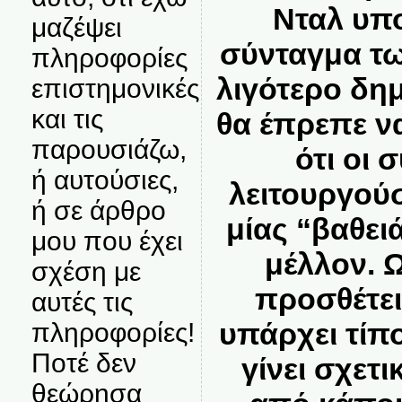
Νταλ υπο
μαζέψει
σύνταγμα τω
πληροφορίες
λιγότερο δημ
επιστημονικές
και τις
θα έπρεπε να
παρουσιάζω,
ότι οι 
ή αυτούσιες,
λειτουργού
ή σε άρθρο
μίας “βαθει
μου που έχει
μέλλον. 
σχέση με
προσθέτει
αυτές τις
υπάρχει τίπ
πληροφορίες!
Ποτέ δεν
γίνει σχετι
θεώρησα