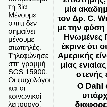
τη βία.
μία ακαδημ
Μένουμε
τον Δρ. C. Wr
σπίτι δεν
με την φύση 
σημαίνει
Ηνωμένες Π
μένουμε
έκρινε ότι 
σιωπηλές.
Αμερικής είν
Τηλεφώνησε
στη γραμμή
μίας ενιαία
SOS 15900.
στενής 
Οι ψυχολόγοι
Ο Dahl 
και οι
υπάρχ
κοινωνικοί
διαφορε
λειτουργοί