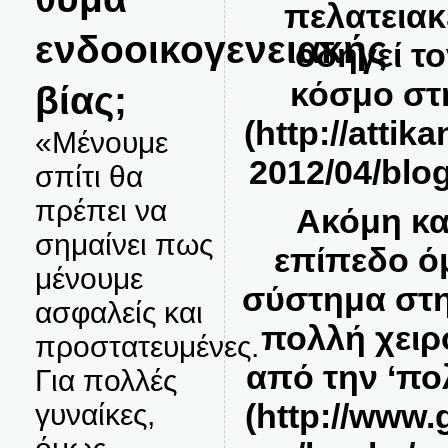
πελατειακ
ενδοοικογενειακής
οδηγεί το
κόσμο στ
βίας;
(
http://attik
«Μένουμε
2012/04/blo
σπίτι θα
πρέπει να
Ακόμη κα
σημαίνει πως
επίπεδο όμ
μένουμε
σύστημα στη
ασφαλείς και
πολλή χειρ
προστατευμένες.
από την ‘πο
Για πολλές
(
http://www
γυναίκες,