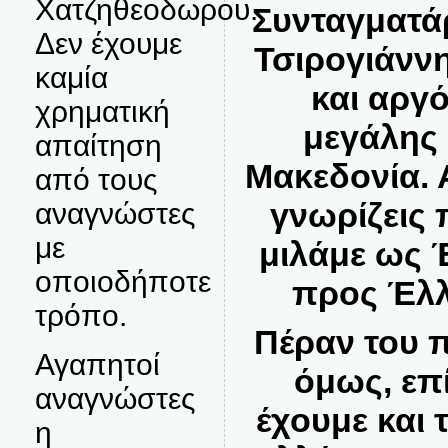
Χατζηθεοδωρου.
Συνταγματά
Δεν έχουμε
Τσιρογιάν
καμία
και αργό
χρηματική
μεγάλης
απαίτηση
Μακεδονία. 
από τους
γνωρίζεις 
αναγνώστες
με
μιλάμε ως 
οποιοδήποτε
προς Έλλ
τρόπο.
Πέραν του 
Αγαπητοί
όμως, επ
αναγνώστες
έχουμε και 
η