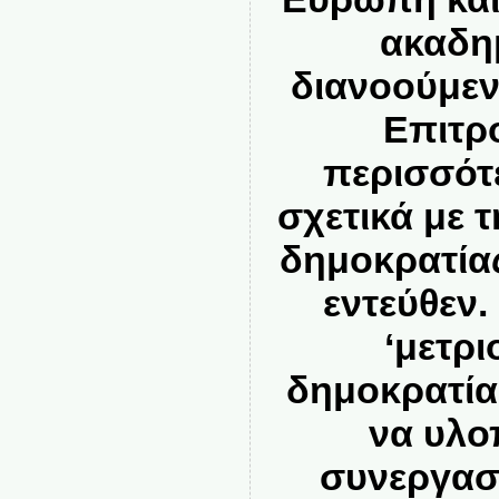
ακαδημ
διανοούμεν
Επιτρ
περισσότ
σχετικά με 
δημοκρατίας
εντεύθεν.
‘μετρι
δημοκρατία’
να υλο
συνεργασί