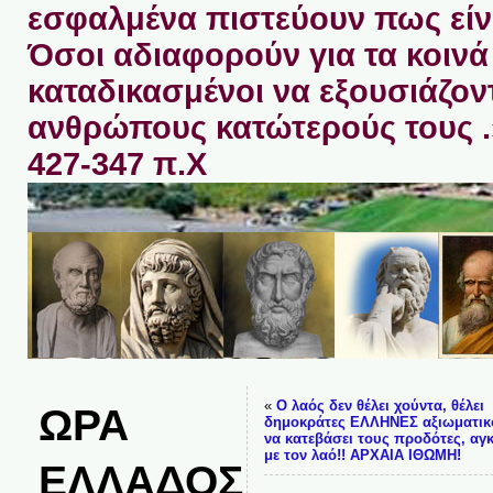
εσφαλμένα πιστεύουν πως είνα
Όσοι αδιαφορούν για τα κοινά 
καταδικασμένοι να εξουσιάζον
ανθρώπους κατώτερούς τους 
427-347 π.Χ
«
Ο λαός δεν θέλει χούντα, θέλει
ΩΡΑ
δημοκράτες ΕΛΛΗΝΕΣ αξιωματικ
να κατεβάσει τους προδότες, αγ
με τον λαό!! ΑΡΧΑΙΑ ΙΘΩΜΗ!
ΕΛΛΑΔΟΣ