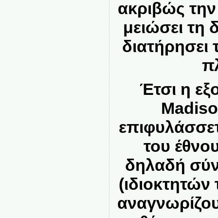
ακριβώς την 
μειώσει τη 
διατήρησει 
π
Έτσι η εξ
Madiso
επιφυλάσσετ
του έθνου
δηλαδή σύ
(ιδιοκτητών 
αναγνωρίζο