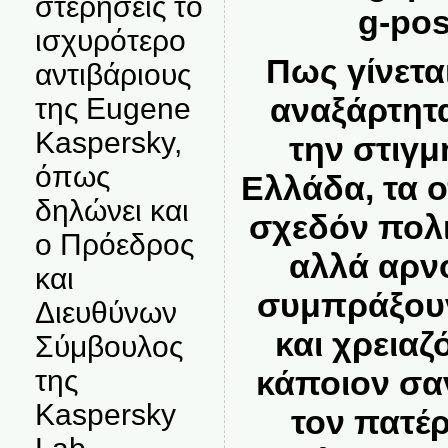
στερήσεις το
g-pos
ισχυρότερο
Πως γίνετα
αντιβάριους
αναξάρτητ
της Eugene
Kaspersky,
την στιγμ
όπως
Ελλάδα, τα ο
δηλώνει και
σχεδόν πολι
ο Πρόεδρος
αλλά αρν
και
συμπράξουν
Διευθύνων
και χρειαζ
Σύμβουλος
κάποιον σαν
της
Kaspersky
τον πατέ