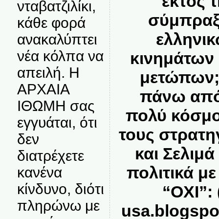
εκτός 
νταβατζιλίκι,
σύμπραξ
κάθε φορά
ελληνικ
ανακαλύπτει
νέα κόλπα να
κινημάτων 
απειλή. Η
μετώπων; 
ΑΡΧΑΙΑ
πάνω από
ΙΘΩΜΗ σας
πολύ κόσμο
εγγυάται, ότι
τους στρατη
δεν
και Σελιμ
διατρέχετε
πολιτικά μ
κανένα
κίνδυνο, διότι
“ΟΧΙ”: 
πληρώνω με
usa.blogspo