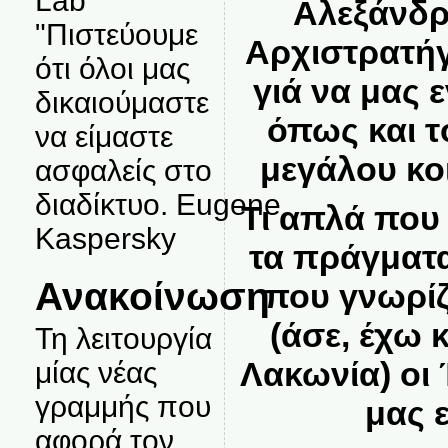
Lab
Αλεξάνδρ
"Πιστεύουμε
Αρχιστρατή
ότι όλοι μας
γιά να μας 
δικαιούμαστε
όπως και τ
να είμαστε
μεγάλου κο
ασφαλείς στο
διαδίκτυο. Eugene
Τι απλά που
Kaspersky
τα πράγματα
Ανακοίνωση
που γνωρίζ
(άσε, έχω 
Τη λειτουργία
Λακωνία) οι 
μίας νέας
γραμμής που
μας 
αφορά τον