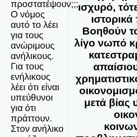
προστατέψουν;;;
ισχυρό, τότ
Ο νόμος
ιστορικά
αυτό το λέει
Βοηθούν τ
για τους
λίγο νωπό κ
ανώριμους
κατεστρα
ανήλικους.
απαίσιου
Για τους
ενήλικους
χρηματιστικ
λέει ότι είναι
οικονομισμο
υπεύθυνοι
μετά βίας 
για ότι
οικο
πράττουν.
κοινων
Στον ανήλικο