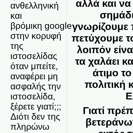
αλλά και να
ανθελληνική
σημάδι
και
γνωρίζουμε
βρόμικη google
στην κορυφή
πετύχουμε το
της
λοιπόν είν
ιστοσελίδας
τα χαλάει κα
όταν μπείτε,
άτιμο το
αναφέρει μη
πολιτική 
ασφαλής την
Ε
ιστοσελίδα,
ξέρετε γιατί;;;
Γιατί πρέπ
Διότι δεν της
βετεράνω
πληρώνω