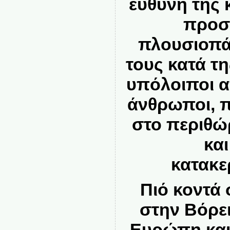
ευθύνη της 
προστ
πλουσιοπά
τους κατά τη
υπόλοιποι απ
άνθρωποι, π
στο περιθώρ
και
κατακε
Πιό κοντά 
στην Βόρει
Ευρώπη και 