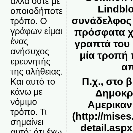
αλλά ούτε με
Lindblo
οποιοδήποτε
συνάδελφος τ
τρόπο. Ο
γράφων είμαι
πρόσφατα χ
ένας
γραπτά του 
ανήσυχος
μία τροπή 
ερευνητής
απ
της αλήθειας.
Π.χ., στο 
Και αυτό το
κάνω με
Δημοκρα
νόμιμο
Αμερικαν
τρόπο. Τι
(
http://mise
σημαίνει
detail.asp
αυτό; ότι έχω