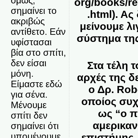
όμως,
org/books/re
σημαίνει το
.html
). Ας
ακριβώς
μείνουμε λι
αντίθετο. Εάν
σύστημα τη
υφίστασαι
βία στο σπίτι,
δεν είσαι
Στα τέλη τ
μόνη.
αρχές της δ
Είμαστε εδώ
ο Δρ. Rob
για σένα.
οποίος συχ
Μένουμε
ως “ο π
σπίτι δεν
αμερικαν
σημαίνει ότι
υπομένουμε
επιστήμης,