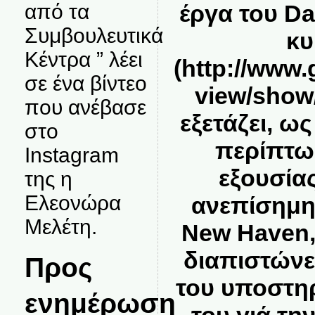
έργα του Da
από τα
Συμβουλευτικά
κυ
Κέντρα ” λέει
(
http://www
σε ένα βίντεο
view/show
που ανέβασε
εξετάζει, ως
στο
περίπτωσ
Instagram
εξουσίας
της η
Ελεονώρα
ανεπίσημη
Μελέτη.
New Haven, 
διαπιστώνει
Προς
του υποστη
ενημέρωση
του γιά τη