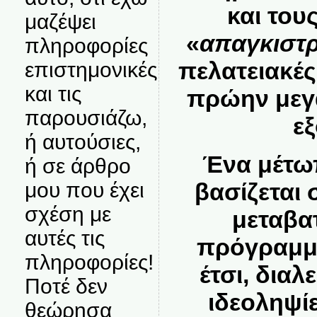
και του
μαζέψει
«
απαγκιστ
πληροφορίες
πελατειακές
επιστημονικές
και τις
πρώην μεγ
παρουσιάζω,
ε
ή αυτούσιες,
Ένα μέτωπ
ή σε άρθρο
βασίζεται 
μου που έχει
σχέση με
μεταβατ
αυτές τις
πρόγραμ
πληροφορίες!
έτσι, διαλ
Ποτέ δεν
ιδεοληψίε
θεώρησα