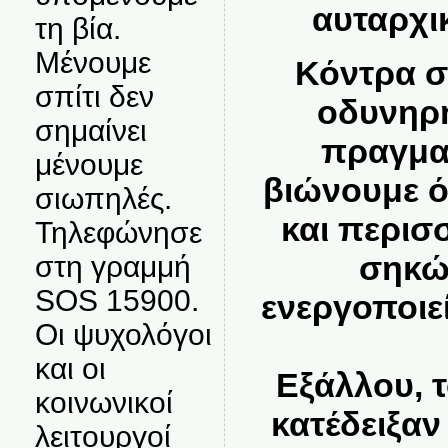
αυταρχι
τη βία.
Μένουμε
Κόντρα σ
σπίτι δεν
οδυνηρ
σημαίνει
πραγμα
μένουμε
βιώνουμε όλ
σιωπηλές.
και περισ
Τηλεφώνησε
σηκών
στη γραμμή
SOS 15900.
ενεργοποιεί
Οι ψυχολόγοι
και οι
Εξάλλου, τ
κοινωνικοί
κατέδειξαν
λειτουργοί