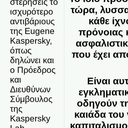
στερήσεις το
τώρα, λυσσ
ισχυρότερο
κάθε ίχν
αντιβάριους
της Eugene
πρόνοιας 
Kaspersky,
ασφαλιστι
όπως
που έχει απ
δηλώνει και
ο Πρόεδρος
και
Είναι αυ
Διευθύνων
εγκληματικ
Σύμβουλος
οδηγούν τ
της
καιάδα του
Kaspersky
καπιταλισμ