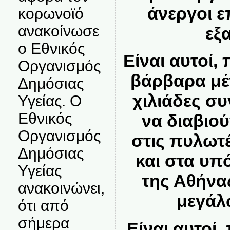
άνεργοι 
κορωνοϊό
ανακοίνωσε
εξ
ο Εθνικός
Είναι αυτοί,
Οργανισμός
βάρβαρα μέ
Δημόσιας
χιλιάδες σ
Υγείας. Ο
Εθνικός
να διαβιο
Οργανισμός
στις πυλωτ
Δημόσιας
και στα υπ
Υγείας
της Αθήνα
ανακοινώνει,
μεγάλ
ότι από
σήμερα
Είναι αυτοί,