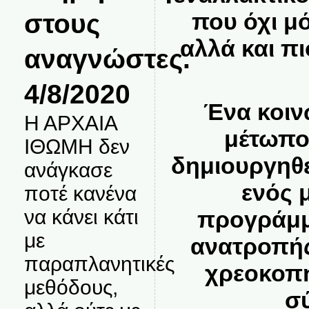
που όχι μό
στους
αλλά και π
αναγνώστες.
4/8/2020
Ένα κοιν
Η ΑΡΧΑΙΑ
μέτωπο,
ΙΘΩΜΗ δεν
δημιουργηθ
ανάγκασε
ενός 
ποτέ κανένα
να κάνει κάτι
προγράμμ
με
ανατροπής
παραπλανητικές
χρεοκοπη
μεθόδους,
σ