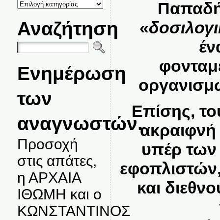
ΚΑΤΗΓΟΡΙΕΣ
Παπαδήμ
ΘΕΜΑΤΩΝ
Αναζήτηση
«
δοσιλογι
έν
φονταμ
Ενημέρωση
οργανισμώ
των
Επίσης, το
αναγνωστών.
ακραιφνή 
Προσοχή
υπέρ των
στις απάτες,
εφοπλιστών,
η ΑΡΧΑΙΑ
και διεθν
ΙΘΩΜΗ και ο
ΚΩΝΣΤΑΝΤΙΝΟΣ