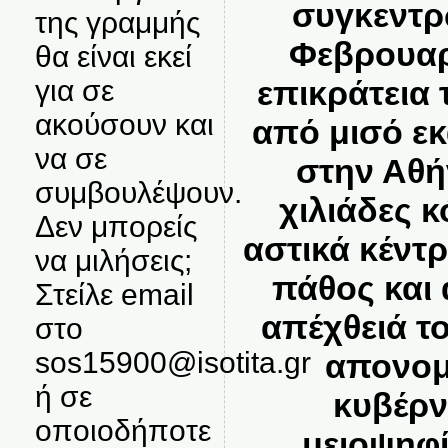
συγκεντρ
της γραμμής
Φεβρουαρ
θα είναι εκεί
επικράτεια
για σε
ακούσουν και
από μισό ε
να σε
στην Αθή
συμβουλέψουν.
χιλιάδες 
Δεν μπορείς
αστικά κέντ
να μιλήσεις;
πάθος και 
Στείλε email
απέχθειά τ
στο
sos15900@isotita.gr
απονομ
ή σε
κυβέρν
οποιοδήποτε
μειοψηφ