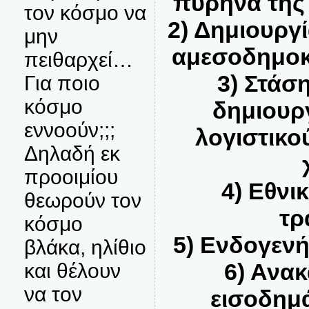
πυρήνα της 
τον κόσμο να
2)
Δημιουργί
μην
αμεσοδημοκ
πειθαρχεί…
3)
Στάσ
Για ποιο
κόσμο
δημιουρ
εννοούν;;;
λογιστικο
Δηλαδή εκ
προοιμίου
4)
Εθνι
θεωρούν τον
τρ
κόσμο
5)
Ενδογενή
βλάκα, ηλίθιο
6)
Ανακ
και θέλουν
να τον
εισοδημ