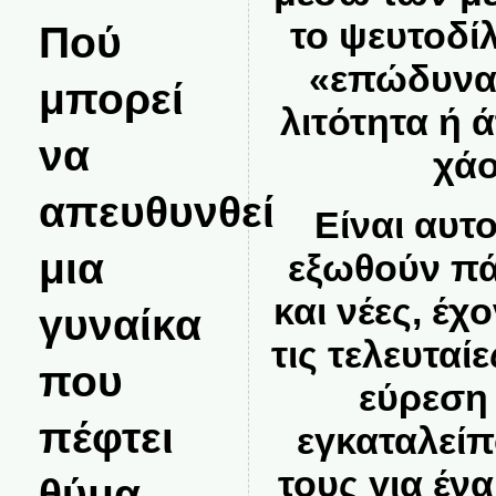
το ψευτοδί
Πού
«επώδυνα 
μπορεί
λιτότητα ή 
να
χάο
απευθυνθεί
Είναι αυτ
μια
εξωθούν π
και νέες, έχ
γυναίκα
τις τελευταί
που
εύρεση 
πέφτει
εγκαταλείπ
τους
για ένα
θύμα