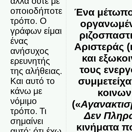
αλλά ούτε με
οποιοδήποτε
Ένα μέτωπο,
τρόπο. Ο
οργανωμέν
γράφων είμαι
ριζοσπαστι
ένας
Αριστεράς (
ανήσυχος
και εξωκοι
ερευνητής
τους ενεργ
της αλήθειας.
συμμετείχα
Και αυτό το
κάνω με
κοινων
νόμιμο
(«
Αγανακτισ
τρόπο. Τι
Δεν Πλη
σημαίνει
κινήματα πο
αυτό; ότι έχω