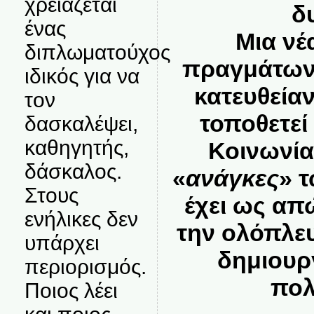
χρειάζεται
δ
ένας
Μια νέ
διπλωματούχος
πραγμάτων,
ιδικός για να
κατευθείαν
τον
τοποθετεί
δασκαλέψει,
καθηγητής,
Κοινωνία
δάσκαλος.
«
ανάγκες
» 
Στους
έχει ως απ
ενήλικες δεν
την
ολόπλευ
υπάρχει
δημιουρ
περιορισμός.
πολ
Ποιος λέει