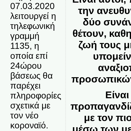
07.03.2020
την ανευθυ
λειτουργεί η
δύο συνά
τηλεφωνική
θέτουν, καθ
γραμμή
ζωή τους
μ
1135, η
υπομείν
οποία επί
24ώρου
αναξιο
βάσεως θα
προσωπικών
παρέχει
Είναι
πληροφορίες
προπαγανδίζ
σχετικά με
τον νέο
με τον πι
κοροναϊό.
μέσω των μ