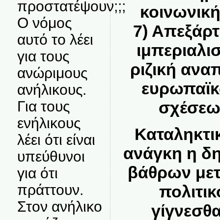
προστατέψουν;;;
κοινωνική
Ο νόμος
7)
Απεξάρτ
αυτό το λέει
ιμπεριαλισ
για τους
ριζική αν
ανώριμους
ευρωπαϊκ
ανήλικους.
σχέσεω
Για τους
ενήλικους
Καταληκτικ
λέει ότι είναι
ανάγκη η δη
υπεύθυνοι
βάθρων με
για ότι
πράττουν.
πολιτικ
Στον ανήλικο
γίγνεσθα