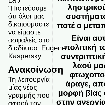
Lab
ληστρικού
"Πιστεύουμε
συστήματ
ότι όλοι μας
δικαιούμαστε
ποτέ ο μετα
να είμαστε
Είναι αυ
ασφαλείς στο
πολιτική τ
διαδίκτυο. Eugene
συντριπτικ
Kaspersky
λαού μα
Ανακοίνωση
φτωχοπο
Τη λειτουργία
άραγε, απ
μίας νέας
μορφή βίας 
γραμμής που
στην ανεργία
αφορά τον