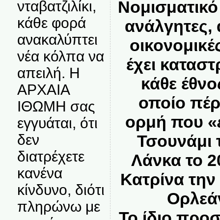
Νομισματικό 
νταβατζιλίκι,
κάθε φορά
ανάλγητες, 
ανακαλύπτει
οικονομικέ
νέα κόλπα να
έχει κατασ
απειλή. Η
κάθε έθνο
ΑΡΧΑΙΑ
οποίο πέ
ΙΘΩΜΗ σας
ορμή που «
εγγυάται, ότι
δεν
Τσουνάμι τ
διατρέχετε
Λάνκα το 2
κανένα
Κατρίνα την 
κίνδυνο, διότι
Ορλεάν
πληρώνω με
Το ίδιο προσ