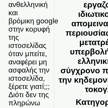
εργαζ
ανθελληνική
και
ιδιωτικ
βρόμικη google
απομεινα
στην κορυφή
περιουσία
της
μετατρ
ιστοσελίδας
υπερβολή
όταν μπείτε,
ελληνικ
αναφέρει μη
σύγχρονο π
ασφαλής την
ιστοσελίδα,
την κηδεμον
ξέρετε γιατί;;;
τοκογ
Διότι δεν της
Κατηγο
πληρώνω