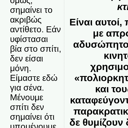
όμως,
κτ
σημαίνει το
ακριβώς
Είναι αυτοί,
αντίθετο. Εάν
με απρ
υφίστασαι
αδυσώπητο 
βία στο σπίτι,
κινητ
δεν είσαι
χρησιμ
μόνη.
«πολιορκητ
Είμαστε εδώ
για σένα.
και το
Μένουμε
καταφεύγον
σπίτι δεν
παρακρατικ
σημαίνει ότι
δε θυμίζουν
υπομένουμε