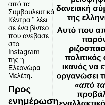
από τα
δανειακή σ
Συμβουλευτικά
της ελλην
Κέντρα ” λέει
σε ένα βίντεο
Αυτό που απ
που ανέβασε
παρόν
στο
ριζοσπασ
Instagram
πολιτικός
της η
ικανός να 
Ελεονώρα
οργανώσει τι
Μελέτη.
«
από τα
Προς
προβάλλ
ενημέρωση
εναλλακτικό