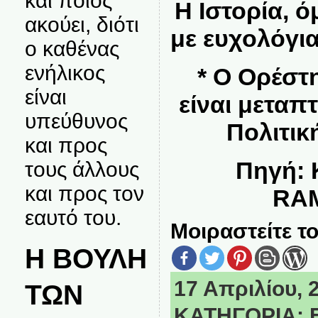
και ποιος
Η Ιστορία, ό
ακούει, διότι
με ευχολόγια
ο καθένας
ενήλικος
* Ο Ορέστ
είναι
είναι μεταπ
υπεύθυνος
Πολιτικ
και προς
Πηγή:
τους άλλους
και προς τον
RA
εαυτό του.
Μοιραστείτε το
Η ΒΟΥΛΗ
17 Απριλίου, 2
ΤΩΝ
ΚΑΤΗΓΟΡΙΑ: