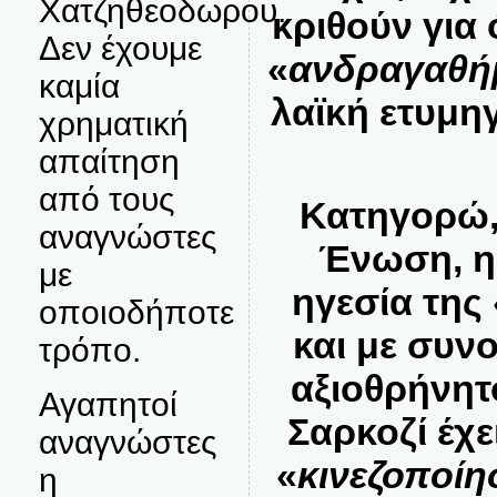
Χατζηθεοδωρου.
κριθούν για
Δεν έχουμε
«
ανδραγαθή
καμία
λαϊκή ετυμηγ
χρηματική
απαίτηση
από τους
Κατηγορώ,
αναγνώστες
Ένωση, η
με
ηγεσία της
οποιοδήποτε
και με συν
τρόπο.
αξιοθρήνητ
Αγαπητοί
Σαρκοζί έχε
αναγνώστες
«
κινεζοποίη
η