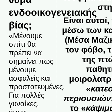
στη
ενδοοικογενειακής
Είναι αυτοί
βίας;
μέσω των κ
«Μένουμε
(Μέσα Μαζι
σπίτι θα
τον φόβο
, 
πρέπει να
της πτ
σημαίνει πως
παθητι
μένουμε
ασφαλείς και
μοιρολατρί
προστατευμένες.
«
κατε
Για πολλές
περιουσιών
γυναίκες,
το «
κάψιμ