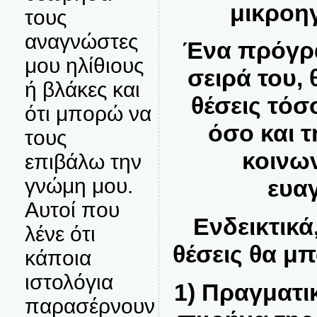
μικροη
τους
αναγνώστες
Ένα πρόγρα
μου ηλίθιους
σειρά του,
ή βλάκες και
θέσεις τόσ
ότι μπορώ να
όσο και τ
τους
κοινων
επιβάλω την
γνώμη μου.
ευαγ
Αυτοί που
Ενδεικτικά
λένε ότι
θέσεις θα μπ
κάποια
ιστολόγια
1)
Πραγματι
παρασέρνουν