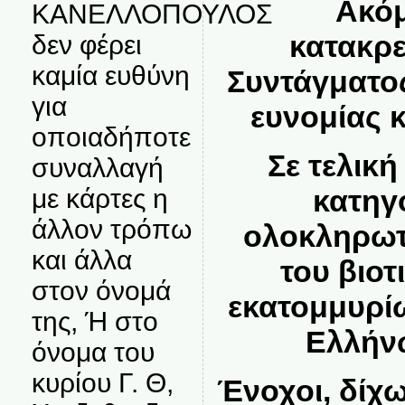
Ακόμ
ΚΑΝΕΛΛΟΠΟΥΛΟΣ
κατακρ
δεν φέρει
καμία ευθύνη
Συντάγματο
για
ευνομίας κ
οποιαδήποτε
Σε τελική
συναλλαγή
με κάρτες η
κατηγ
άλλον τρόπω
ολοκληρωτ
και άλλα
του βιοτ
στον όνομά
εκατομμυρί
της, Ή στο
Ελλήν
όνομα του
κυρίου Γ. Θ,
Ένοχοι, δίχω