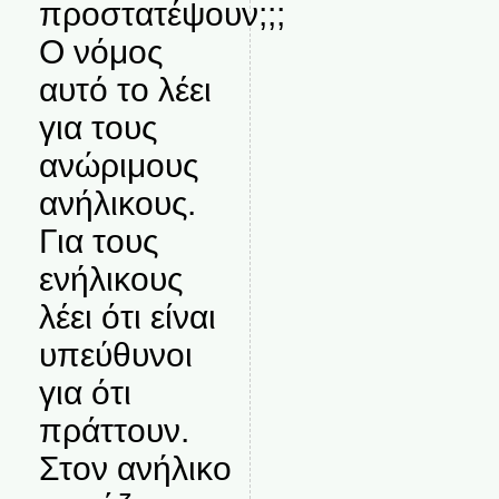
προστατέψουν;;;
Ο νόμος
αυτό το λέει
για τους
ανώριμους
ανήλικους.
Για τους
ενήλικους
λέει ότι είναι
υπεύθυνοι
για ότι
πράττουν.
Στον ανήλικο