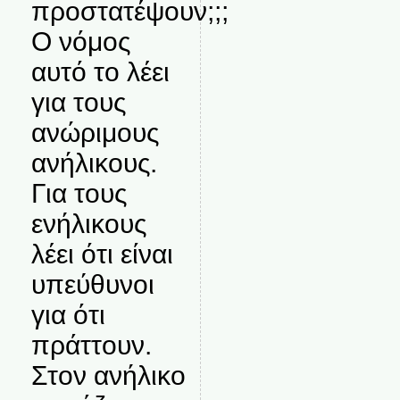
προστατέψουν;;;
Ο νόμος
αυτό το λέει
για τους
ανώριμους
ανήλικους.
Για τους
ενήλικους
λέει ότι είναι
υπεύθυνοι
για ότι
πράττουν.
Στον ανήλικο